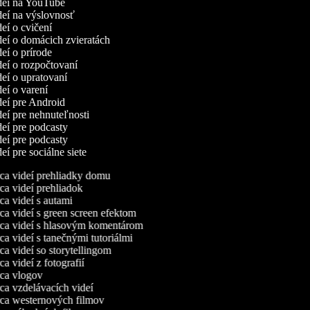
ideí na YouTube
ideí na výslovnosť
deí o cvičení
ideí o domácich zvieratách
deí o prírode
ideí o rozpočtovaní
ideí o upratovaní
deí o varení
ideí pre Android
deí pre nehnuteľnosti
ideí pre podcasty
ideí pre podcasty
deí pre sociálne siete
a videí prehliadky domu
a videí prehliadok
a videí s autami
a videí s green screen efektom
a videí s hlasovým komentárom
a videí s tanečnými tutoriálmi
a videí so storytellingom
 videí z fotografií
a vlogov
a vzdelávacích videí
a westernových filmov