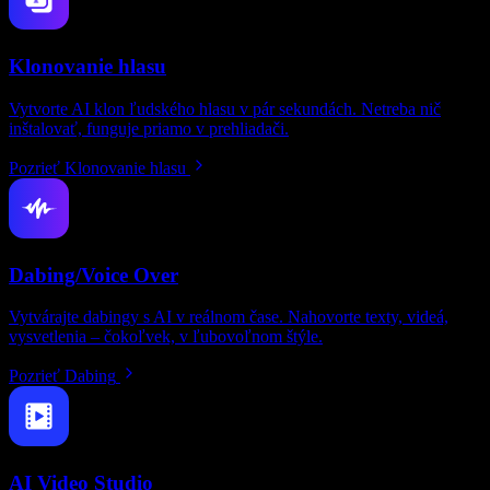
Klonovanie hlasu
Vytvorte AI klon ľudského hlasu v pár sekundách. Netreba nič
inštalovať, funguje priamo v prehliadači.
Pozrieť Klonovanie hlasu
Dabing/Voice Over
Vytvárajte dabingy s AI v reálnom čase. Nahovorte texty, videá,
vysvetlenia – čokoľvek, v ľubovoľnom štýle.
Pozrieť Dabing
AI Video Studio