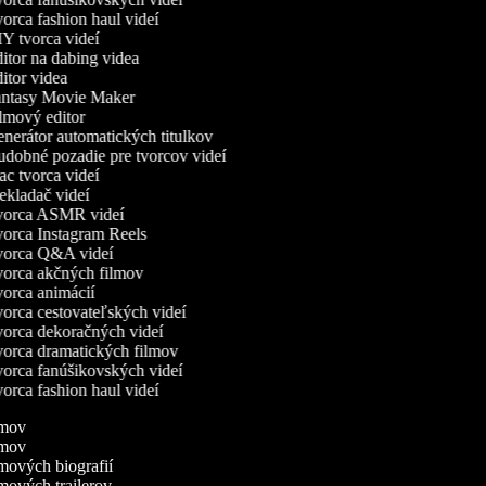
orca fashion haul videí
Y tvorca videí
itor na dabing videa
itor videa
ntasy Movie Maker
lmový editor
nerátor automatických titulkov
dobné pozadie pre tvorcov videí
c tvorca videí
ekladač videí
orca ASMR videí
orca Instagram Reels
orca Q&A videí
orca akčných filmov
orca animácií
orca cestovateľských videí
orca dekoračných videí
orca dramatických filmov
orca fanúšikovských videí
orca fashion haul videí
ilmov
ilmov
ilmových biografií
lmových trailerov