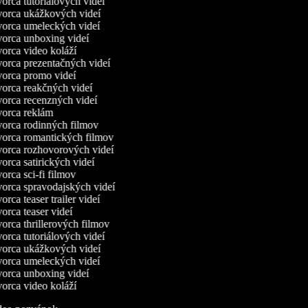
orca tutoriálových videí
orca ukážkových videí
orca umeleckých videí
orca unboxing videí
orca video koláží
orca prezentačných videí
orca promo videí
orca reakčných videí
orca recenzných videí
orca reklám
orca rodinných filmov
orca romantických filmov
orca rozhovorových videí
rca satirických videí
rca sci-fi filmov
orca spravodajských videí
rca teaser trailer videí
rca teaser videí
orca thrillerových filmov
orca tutoriálových videí
orca ukážkových videí
orca umeleckých videí
orca unboxing videí
orca video koláží