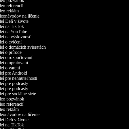
ideo pozvánok
deo referencií
ideo reklám
ideonávodov na líčenie
ideí Deň v živote
ideí na TikTok
ideí na YouTube
ideí na výslovnosť
deí o cvičení
ideí o domácich zvieratách
deí o prírode
ideí o rozpočtovaní
ideí o upratovaní
deí o varení
ideí pre Android
deí pre nehnuteľnosti
ideí pre podcasty
ideí pre podcasty
deí pre sociálne siete
ideo pozvánok
deo referencií
ideo reklám
ideonávodov na líčenie
ideí Deň v živote
ideí na TikTok