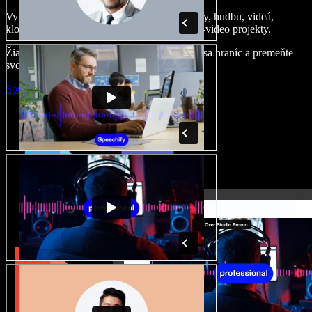
Vytvárajte dabingy, pridajte bezplatné obrázky, hudbu, videá,
klonujte svoj hlas – postavíte pôsobivé audio-video projekty.
Žiadne učenie, všetko v prehliadači – zbavte sa hraníc a premeňte
svoje nápady na realitu.
Spustiť Studio