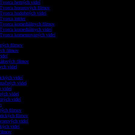
Tvorca herných videí
Tvorca hororových filmov
Tvorca hudobných videí
Tvorca intrier
Tvorca komediálnych filmov
Tvorca komediálnych videí
Tvorca komentovaných videí
ených filmov
ych filmov
videí
kálových filmov
ych videí
ických videí
ntačných videí
o videí
ných videí
zných videí
ám
nných filmov
ntických filmov
ovorových videí
ických videí
 filmov