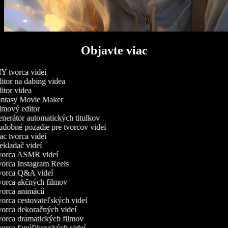
Objavte viac
Y tvorca videí
itor na dabing videa
itor videa
ntasy Movie Maker
lmový editor
nerátor automatických titulkov
dobné pozadie pre tvorcov videí
c tvorca videí
ekladač videí
orca ASMR videí
orca Instagram Reels
orca Q&A videí
orca akčných filmov
orca animácií
orca cestovateľských videí
orca dekoračných videí
orca dramatických filmov
orca fanúšikovských videí