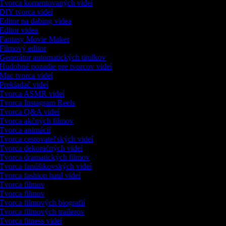
Tvorca komentovaných videí
DIY tvorca videí
Editor na dabing videa
Editor videa
Fantasy Movie Maker
Filmový editor
Generátor automatických titulkov
Hudobné pozadie pre tvorcov videí
Mac tvorca videí
Prekladač videí
Tvorca ASMR videí
Tvorca Instagram Reels
Tvorca Q&A videí
Tvorca akčných filmov
Tvorca animácií
Tvorca cestovateľských videí
Tvorca dekoračných videí
Tvorca dramatických filmov
Tvorca fanúšikovských videí
Tvorca fashion haul videí
Tvorca filmov
Tvorca filmov
Tvorca filmových biografií
Tvorca filmových trailerov
Tvorca fitness videí