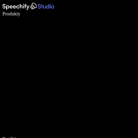
Píšte 5× rýchlejšie pomocou hlasového diktovania
Produkty
Zistiť viac