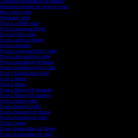
Generátor automatických titulkov
Hudobné pozadie pre tvorcov videí
Mac tvorca videí
Prekladač videí
Tvorca ASMR videí
Tvorca Instagram Reels
Tvorca Q&A videí
Tvorca akčných filmov
Tvorca animácií
Tvorca cestovateľských videí
Tvorca dekoračných videí
Tvorca dramatických filmov
Tvorca fanúšikovských videí
Tvorca fashion haul videí
Tvorca filmov
Tvorca filmov
Tvorca filmových biografií
Tvorca filmových trailerov
Tvorca fitness videí
Tvorca herných videí
Tvorca hororových filmov
Tvorca hudobných videí
Tvorca intrier
Tvorca komediálnych filmov
Tvorca komediálnych videí