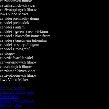
a záhadných filmov
a záhradníckych videí
a životopisných filmov
ows Video Maker
a videí prehliadky domu
a videí prehliadok
a videí s autami
a videí s green screen efektom
a videí s hlasovým komentárom
a videí s tanečnými tutoriálmi
a videí so storytellingom
 videí z fotografií
a vlogov
a vzdelávacích videí
a westernových filmov
a záhadných filmov
a záhradníckych videí
a životopisných filmov
ows Video Maker
DIY tvorca videí
Editor na dabing videa
Editor videa
Fantasy Movie Maker
Filmový editor