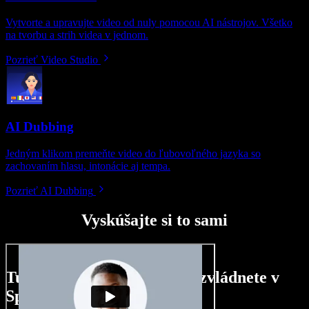
Vytvorte a upravujte video od nuly pomocou AI nástrojov. Všetko
na tvorbu a strih videa v jednom.
Pozrieť Video Studio
AI Dubbing
Jedným klikom premeňte video do ľubovoľného jazyka so
zachovaním hlasu, intonácie aj tempa.
Pozrieť AI Dubbing
Vyskúšajte si to sami
Tu je malá ukážka toho, čo zvládnete v
Speechify Studio.