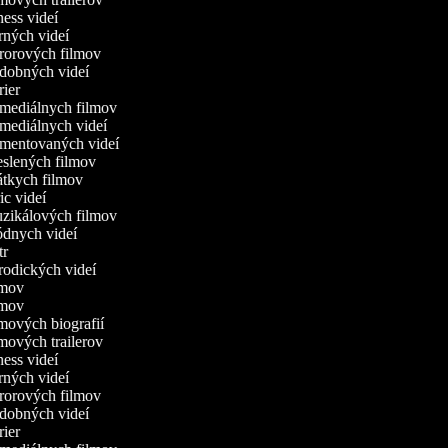
tness videí
erných videí
ororových filmov
udobných videí
trier
omediálnych filmov
omediálnych videí
omentovaných videí
reslených filmov
rátkych filmov
ric videí
uzikálových filmov
ódnych videí
utr
arodických videí
ilmov
ilmov
ilmových biografií
lmových trailerov
tness videí
erných videí
ororových filmov
udobných videí
trier