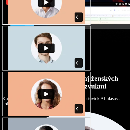
Široký výber mužských aj ženských
hlasov s rôznymi prízvukmi
Každý projekt môže znieť inak. Vyberte si zo stoviek AI hlasov a
dolaďte si ich podľa seba.