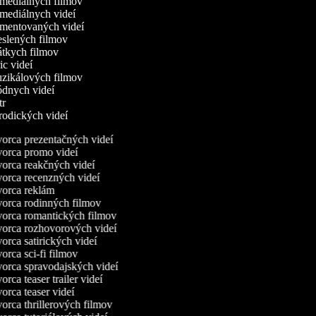
omediálnych filmov
omediálnych videí
omentovaných videí
reslených filmov
rátkych filmov
ric videí
uzikálových filmov
ódnych videí
utr
arodických videí
orca prezentačných videí
orca promo videí
orca reakčných videí
orca recenzných videí
orca reklám
orca rodinných filmov
orca romantických filmov
orca rozhovorových videí
rca satirických videí
rca sci-fi filmov
orca spravodajských videí
rca teaser trailer videí
rca teaser videí
orca thrillerových filmov