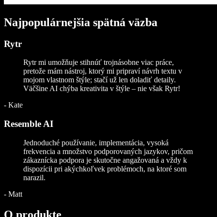
Najpopulárnejšia spätná väzba
Rytr
Rytr mi umožňuje stihnúť trojnásobne viac práce,
pretože mám nástroj, ktorý mi pripraví návrh textu v
mojom vlastnom štýle; stačí už len doladiť detaily.
Väčšine AI chýba kreativita v štýle – nie však Rytr!
-
Kate
Resemble AI
Jednoduché používanie, implementácia, vysoká
frekvencia a množstvo podporovaných jazykov, pričom
zákaznícka podpora je skutočne angažovaná a vždy k
dispozícii pri akýchkoľvek problémoch, na ktoré som
narazil.
-
Matt
O produkte