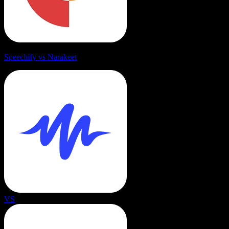
Speechify vs Narakeet
VS