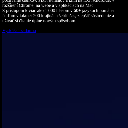
počúvanie článkov, PDF, e-mailov a kníh na iOS, Androide, v
rozšírení Chrome, na webe a v aplikáciách na Mac.
S prístupom k viac ako 1 000 hlasom v 60+ jazykoch pomáha
ľuďom v takmer 200 krajinách šetriť čas, zlepšiť sústredenie a
užívať si čítanie úplne novým spôsobom.
Vyskúšať zadarmo