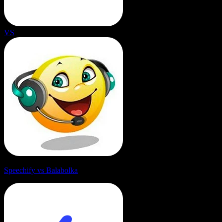
VS
Speechify vs Balabolka