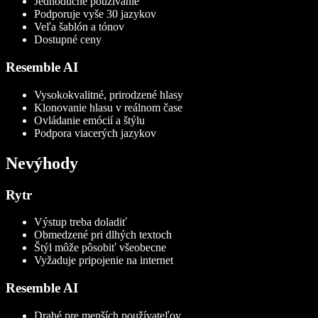
Jednoduché používanie
Podporuje vyše 30 jazykov
Veľa šablón a tónov
Dostupné ceny
Resemble AI
Vysokokvalitné, prirodzené hlasy
Klonovanie hlasu v reálnom čase
Ovládanie emócií a štýlu
Podpora viacerých jazykov
Nevýhody
Rytr
Výstup treba doladiť
Obmedzené pri dlhých textoch
Štýl môže pôsobiť všeobecne
Vyžaduje pripojenie na internet
Resemble AI
Drahé pre menších používateľov