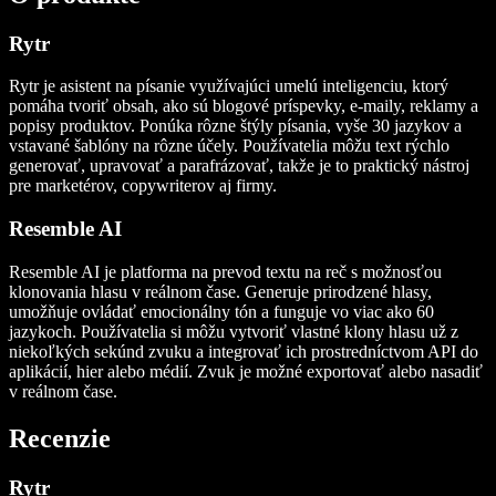
Rytr
Rytr je asistent na písanie využívajúci umelú inteligenciu, ktorý
pomáha tvoriť obsah, ako sú blogové príspevky, e-maily, reklamy a
popisy produktov. Ponúka rôzne štýly písania, vyše 30 jazykov a
vstavané šablóny na rôzne účely. Používatelia môžu text rýchlo
generovať, upravovať a parafrázovať, takže je to praktický nástroj
pre marketérov, copywriterov aj firmy.
Resemble AI
Resemble AI je platforma na prevod textu na reč s možnosťou
klonovania hlasu v reálnom čase. Generuje prirodzené hlasy,
umožňuje ovládať emocionálny tón a funguje vo viac ako 60
jazykoch. Používatelia si môžu vytvoriť vlastné klony hlasu už z
niekoľkých sekúnd zvuku a integrovať ich prostredníctvom API do
aplikácií, hier alebo médií. Zvuk je možné exportovať alebo nasadiť
v reálnom čase.
Recenzie
Rytr