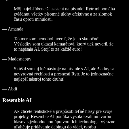
Môj najobľúbenejší asistent na písanie! Rytr mi pomáha
zvládnuť všetky písomné úlohy efektívne a za zlomok
času oproti minulosti.
—
Amanda
Takmer som nemohol uveriť, že je to skutočné!
Výsledky som ukázal kamarátovi, ktorý tiež neveril, že
to napísala AI. Stojí to za každé euro!
—
Madesnappy
Skúšal som aj iné nástroje na písanie s AI, ale žiadny sa
nevyrovná rýchlosti a presnosti Rytr. Je to jednoznačne
najlepší nástroj tohto druhu!
—
Abdi
Resemble AI
Ak chcete realistické a prispôsobiteľné hlasy pre svoje
projekty, Resemble AI ponúka vysokokvalitnú tvorbu
hlasov s jednoduchou úpravou. Ich technológia výrazne
uľahčuje pridávanie dabingu do videí, tvorbu