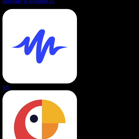
Speechify vs Resemble AI
VS