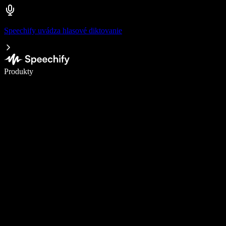
Speechify uvádza hlasové diktovanie
Píšte 5× rýchlejšie pomocou hlasového diktovania
Produkty
Zistiť viac