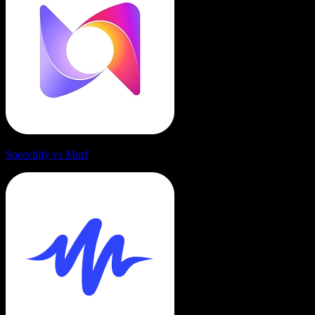
Speechify vs Murf