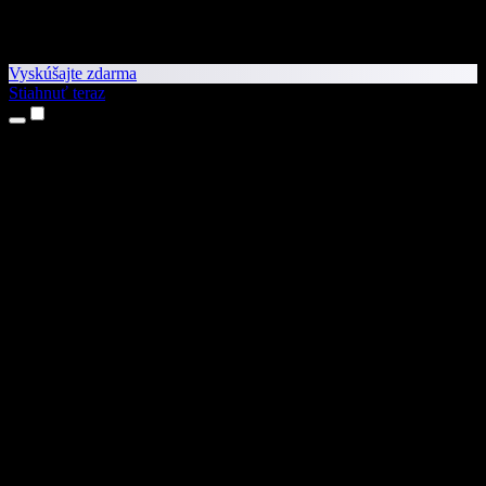
Vyskúšajte zdarma
Stiahnuť teraz
Produkty
Prevod textu na reč
Aplikácie pre iPhone a iPad
Aplikácia pre Android
Rozšírenie pre Chrome
Rozšírenie pre Edge
Webová aplikácia
Aplikácia pre Mac
Aplikácia pre Windows