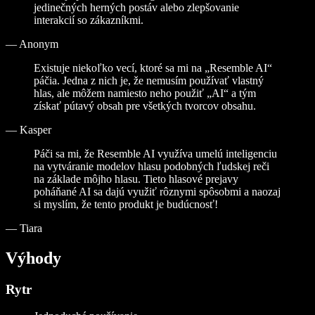
jedinečných herných postáv alebo zlepšovanie
interakcií so zákazníkmi.
—
Anonym
Existuje niekoľko vecí, ktoré sa mi na „Resemble AI“
páčia. Jedna z nich je, že nemusím používať vlastný
hlas, ale môžem namiesto neho použiť „AI“ a tým
získať pútavý obsah pre všetkých tvorcov obsahu.
—
Kasper
Páči sa mi, že Resemble AI využíva umelú inteligenciu
na vytváranie modelov hlasu podobných ľudskej reči
na základe môjho hlasu. Tieto hlasové prejavy
poháňané AI sa dajú využiť rôznymi spôsobmi a naozaj
si myslím, že tento produkt je budúcnosť!
—
Tiara
Výhody
Rytr