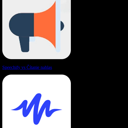
Speechify vs Čítanie nahlas