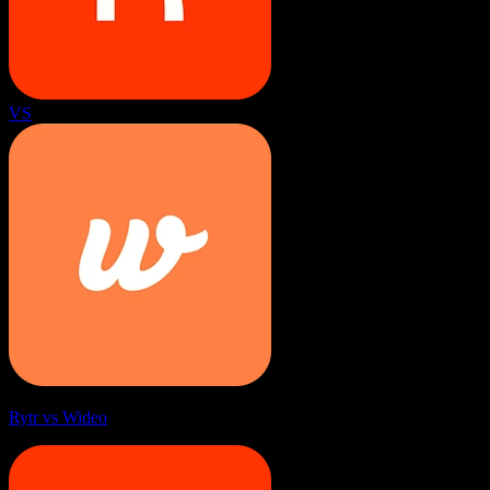
VS
Rytr vs Wideo