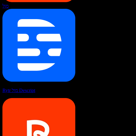
מול
Rytr מול Descript