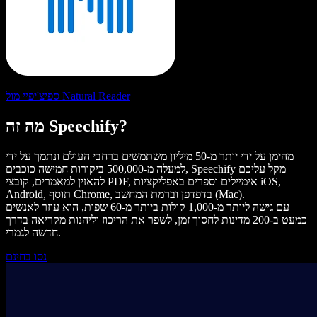
ספיצ'יפיי מול Natural Reader
מה זה Speechify?
מהימן על ידי יותר מ-50 מיליון משתמשים ברחבי העולם ונתמך על ידי
למעלה מ-500,000 ביקורות חמישה כוכבים, Speechify מקל עליכם
להאזין למאמרים, קובצי PDF, אימיילים וספרים באפליקציות iOS,
Android, תוסף Chrome, בדפדפן וברמת המחשב (Mac).
עם גישה ליותר מ-1,000 קולות ביותר מ-60 שפות, הוא עוזר לאנשים
כמעט ב-200 מדינות לחסוך זמן, לשפר את הריכוז וליהנות מקריאה בדרך
חדשה לגמרי.
נסו בחינם