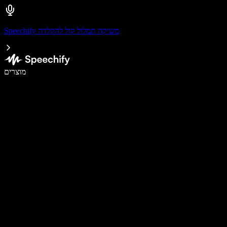
Speechify משיקה תמלול קול להקלדה
לכתוב פי 5 מהר יותר עם הכתבה קולית
מוצרים
למידע נוסף