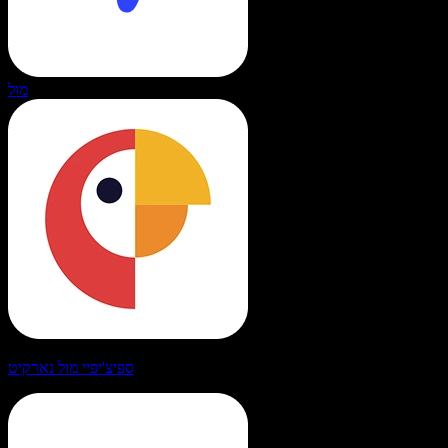
מול
ספיצ'יפיי מול נארקיט