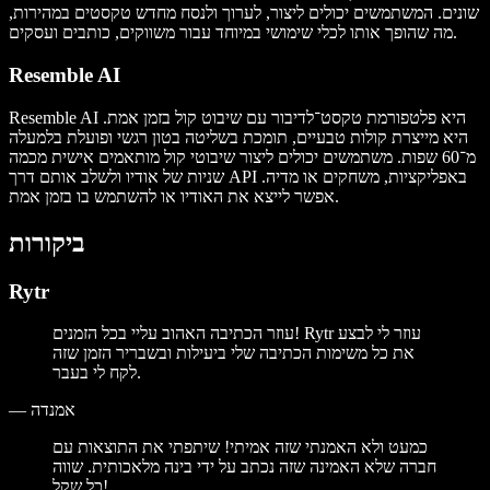
שונים. המשתמשים יכולים ליצור, לערוך ולנסח מחדש טקסטים במהירות,
מה שהופך אותו לכלי שימושי במיוחד עבור משווקים, כותבים ועסקים.
Resemble AI
Resemble AI היא פלטפורמת טקסט־לדיבור עם שיבוט קול בזמן אמת.
היא מייצרת קולות טבעיים, תומכת בשליטה בטון רגשי ופועלת בלמעלה
מ־60 שפות. משתמשים יכולים ליצור שיבוטי קול מותאמים אישית מכמה
שניות של אודיו ולשלב אותם דרך API באפליקציות, משחקים או מדיה.
אפשר לייצא את האודיו או להשתמש בו בזמן אמת.
ביקורות
Rytr
עוזר הכתיבה האהוב עליי בכל הזמנים! Rytr עוזר לי לבצע
את כל משימות הכתיבה שלי ביעילות ובשבריר הזמן שזה
לקח לי בעבר.
אמנדה
—
כמעט ולא האמנתי שזה אמיתי! שיתפתי את התוצאות עם
חברה שלא האמינה שזה נכתב על ידי בינה מלאכותית. שווה
כל שקל!