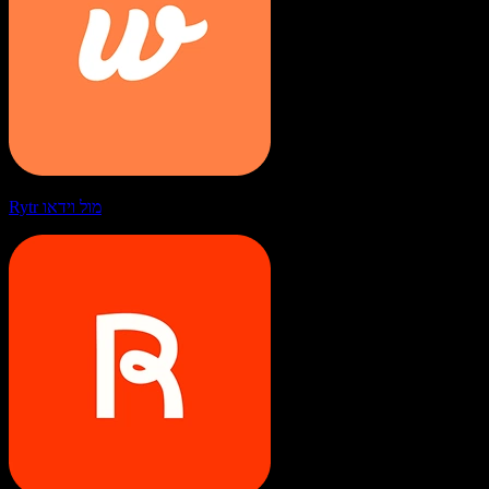
Rytr מול וידאו