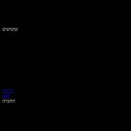
שימושים
הורדה
API
החברה