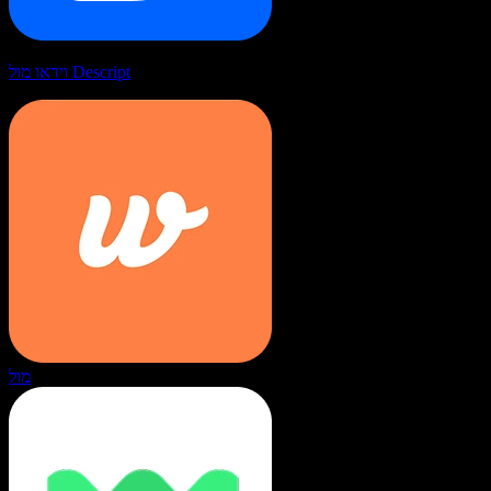
וידאו מול Descript
מול