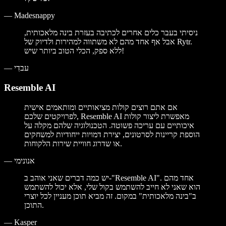
—
Madesnappy
ניסיתי בעבר כלים אחרים לכתיבה בעזרת בינה מלאכותית,
אבל אף אחד מהם לא משתווה למהירות ולדיוק של Rytr.
ללא ספק, הכלי הטוב ביותר שיש!
עבדִי
—
Resemble AI
אם אתם רוצים קולות מציאותיים ומותאמים אישית
לפרויקטים שלכם, Resemble AI מאפשרת ליצור קולות
איכותיים עם עריכה פשוטה. הטכנולוגיה שלהם מקלה על
הוספת קריינות לסרטונים, יצירת דמויות ייחודיות למשחקים
או שדרוג חוויית שירות הלקוחות.
אנונימי
—
יש כמה דברים שאני אוהב ב-"Resemble AI". אחד מהם
הוא שאני לא חייב להשתמש בקול שלי, אלא יכול להשתמש
ב"בינה מלאכותית" במקום. זה מביא תוכן מעניין לכל יוצרי
התוכן.
—
Kasper