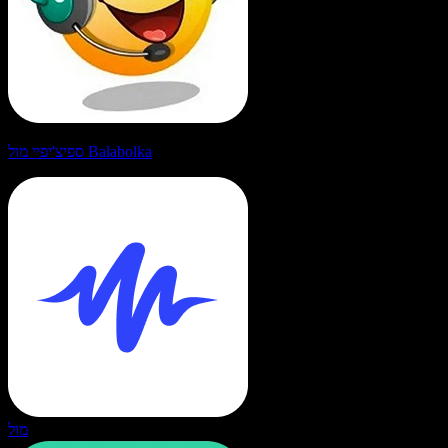
ספיצ'יפיי מול Balabolka
מול