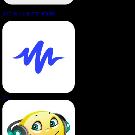
ספיצ'יפיי מול קריאה בקול רם
מול