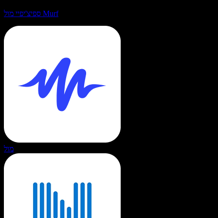
ספיצ'יפיי מול Murf
מול