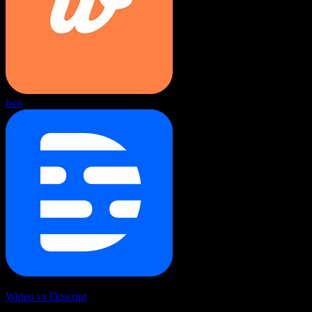
lwn
Wideo vs Descript