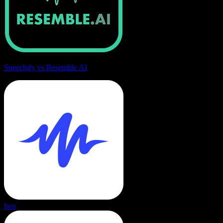
Speechify vs Resemble AI
lwn