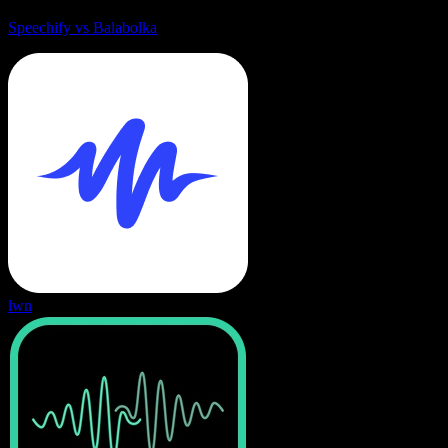
Speechify vs Balabolka
lwn