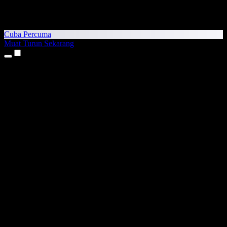
Cuba Percuma
Muat Turun Sekarang
Produk
Teks kepada Pertuturan
Aplikasi iPhone & iPad
Aplikasi Android
Sambungan Chrome
Sambungan Edge
Aplikasi Web
Aplikasi Mac
Aplikasi Windows