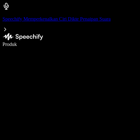
Speechify Memperkenalkan Ciri Dikte Penaipan Suara
Tulis 5× lebih pantas dengan menaip menggunakan suara
Produk
Ketahui Lebih Lanjut