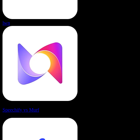
lwn
Speechify vs Murf