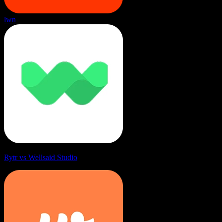
lwn
Rytr vs Wellsaid Studio