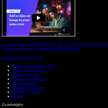
Previous
V nekaj sekundah ustvarite glasovne posnetke s Studio Pla
Next
Kako svojemu govoru ali videu dodati glasbo
Pretvorba besedila v govor
Aplikacija za iPhone in iPad
Aplikacija za Android
Aplikacija za Mac
Aplikacija za Windows
Spletna aplikacija
Razširitev za Chrome
Razširitev za Edge
Prenosi
Za ustvarjalce