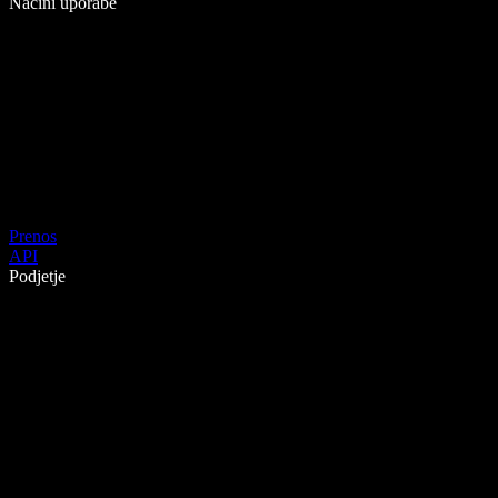
Načini uporabe
Prenos
API
Podjetje