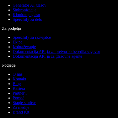
Generator AI glasov
Sinhronizacija
Kloniranje glasu
Speechify za delo
Za podjetja
Speechify za razvijalce
Ekipe
Izobraževanje
Dokumentacija API-ja za pretvorbo besedila v govor
Dokumentacija API-ja za glasovne agente
Podjetje
O nas
Kontakt
Blog
Kariera
Partnerji
Pomoč
Stanje storitve
Za medije
Brand Kit