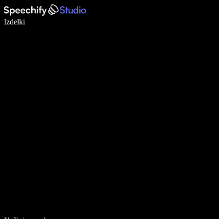
Pišite 5× hitreje z narekovanjem
Izdelki
Več o tem