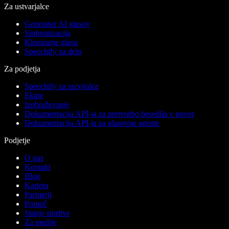
Za ustvarjalce
Generator AI glasov
Sinhronizacija
Kloniranje glasu
Speechify za delo
Za podjetja
Speechify za razvijalce
Ekipe
Izobraževanje
Dokumentacija API-ja za pretvorbo besedila v govor
Dokumentacija API-ja za glasovne agente
Podjetje
O nas
Kontakt
Blog
Kariera
Partnerji
Pomoč
Stanje storitve
Za medije