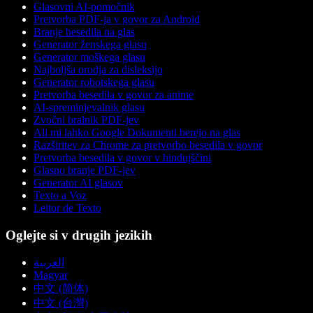
Glasovni AI-pomočnik
Pretvorba PDF-ja v govor za Android
Branje besedila na glas
Generator ženskega glasu
Generator moškega glasu
Najboljša orodja za disleksijo
Generator robotskega glasu
Pretvorba besedila v govor za anime
AI-spreminjevalnik glasu
Zvočni bralnik PDF-jev
Ali mi lahko Google Dokumenti berejo na glas
Razširitev za Chrome za pretvorbo besedila v govor
Pretvorba besedila v govor v hindujščini
Glasno branje PDF-jev
Generator AI glasov
Texto a Voz
Leitor de Texto
Oglejte si v drugih jezikih
العربية
Magyar
中文 (简体)
中文 (台灣)