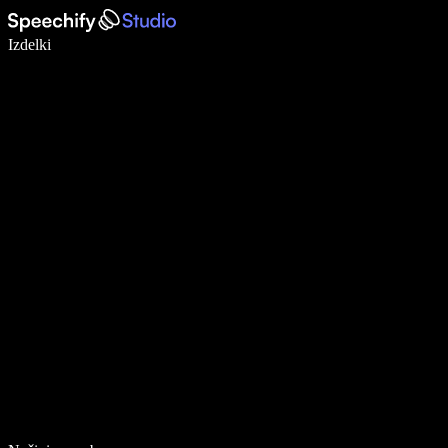
Pišite 5× hitreje z narekovanjem
Izdelki
Več o tem