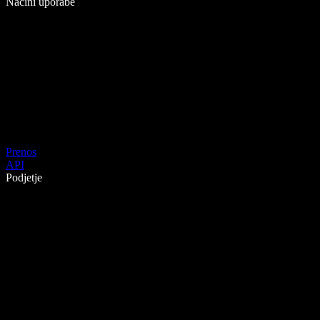
Načini uporabe
Prenos
API
Podjetje