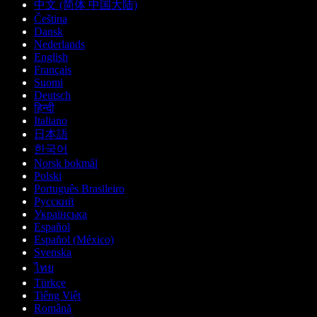
中文 (简体 中国大陆)
Čeština
Dansk
Nederlands
English
Français
Suomi
Deutsch
हिन्दी
Italiano
日本語
한국어
Norsk bokmål
Polski
Português Brasileiro
Русский
Українська
Español
Español (México)
Svenska
ไทย
Türkçe
Tiếng Việt
Română