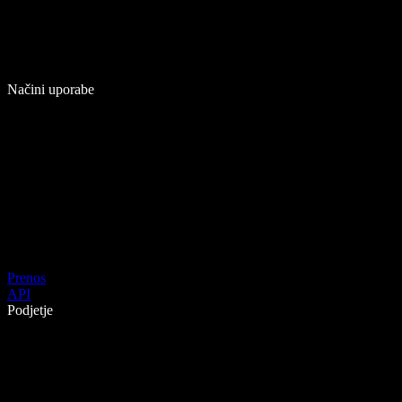
Načini uporabe
Prenos
API
Podjetje