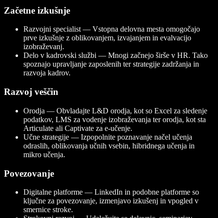
Začetne izkušnje
Razvojni specialist — Vstopna delovna mesta omogočajo
prve izkušnje z oblikovanjem, izvajanjem in evalvacijo
izobraževanj.
Delo v kadrovski službi — Mnogi začnejo širše v HR. Tako
spoznajo upravljanje zaposlenih ter strategije zadržanja in
razvoja kadrov.
Razvoj veščin
Orodja — Obvladajte L&D orodja, kot so Excel za sledenje
podatkov, LMS za vodenje izobraževanja ter orodja, kot sta
Articulate ali Captivate za e-učenje.
Učne strategije — Izpopolnite poznavanje načel učenja
odraslih, oblikovanja učnih vsebin, hibridnega učenja in
mikro učenja.
Povezovanje
Digitalne platforme — LinkedIn in podobne platforme so
ključne za povezovanje, izmenjavo izkušenj in vpogled v
smernice stroke.