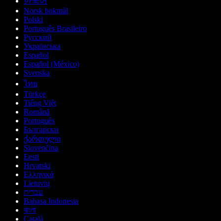
한국어
Norsk bokmål
Polski
Português Brasileiro
Русский
Українська
Español
Español (México)
Svenska
ไทย
Türkçe
Tiếng Việt
Română
Português
Български
ქართული
Slovenčina
Eesti
Hrvatski
Ελληνικά
Lietuvių
עברית
Bahasa Indonesia
বাংলা
Català