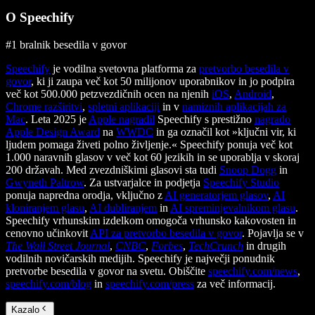
O Speechify
#1 bralnik besedila v govor
Speechify
je vodilna svetovna platforma za
pretvorbo besedila v
govor
, ki ji zaupa več kot 50 milijonov uporabnikov in jo podpira
več kot 500.000 petzvezdičnih ocen na njenih
iOS
,
Android
,
Chrome razširitvi
,
spletni aplikaciji
in v
namiznih aplikacijah za
Mac
. Leta 2025 je
Apple nagradil
Speechify s prestižno
nagrado
Apple Design Award
na
WWDC
in ga označil kot »ključni vir, ki
ljudem pomaga živeti polno življenje.« Speechify ponuja več kot
1.000 naravnih glasov v več kot 60 jezikih in se uporablja v skoraj
200 državah. Med zvezdniškimi glasovi sta tudi
Snoop Dogg
in
Gwyneth Paltrow
. Za ustvarjalce in podjetja
Speechify Studio
ponuja napredna orodja, vključno z
AI generatorjem glasov
,
AI
kloniranjem glasu
,
AI dubliranjem
in
AI spreminjevalnikom glasu
.
Speechify vrhunskim izdelkom omogoča vrhunsko kakovosten in
cenovno učinkovit
API za pretvorbo besedila v govor
. Pojavlja se v
The Wall Street Journal
,
CNBC
,
Forbes
,
TechCrunch
in drugih
vodilnih novičarskih medijih. Speechify je največji ponudnik
pretvorbe besedila v govor na svetu. Obiščite
speechify.com/news
,
speechify.com/blog
in
speechify.com/press
za več informacij.
Kazalo