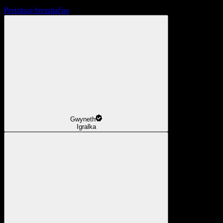
Preizkusi brezplačno
Gwyneth
Igralka