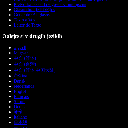
Pretvorba besedila v govor v hindujščini
Glasno branje PDF-jev
Generator AI glasov
Texto a Voz
Leitor de Texto
Oglejte si v drugih jezikih
العربية
Magyar
中文 (简体)
中文 (台灣)
中文 (简体 中国大陆)
Čeština
Dansk
Nederlands
English
Français
Suomi
Deutsch
हिन्दी
Italiano
日本語