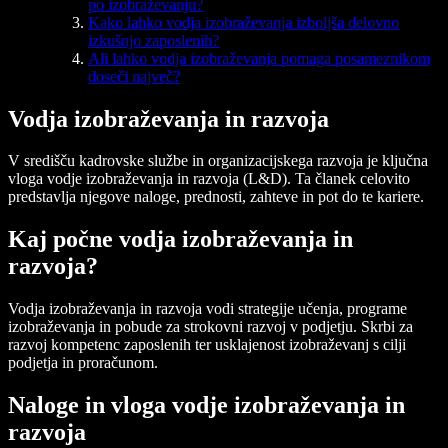
po izobraževanju?
Kako lahko vodja izobraževanja izboljša delovno
izkušnjo zaposlenih?
Ali lahko vodja izobraževanja pomaga posameznikom
doseči največ?
Vodja izobraževanja in razvoja
V središču kadrovske službe in organizacijskega razvoja je ključna
vloga vodje izobraževanja in razvoja (L&D). Ta članek celovito
predstavlja njegove naloge, prednosti, zahteve in pot do te kariere.
Kaj počne vodja izobraževanja in
razvoja?
Vodja izobraževanja in razvoja vodi strategije učenja, programe
izobraževanja in pobude za strokovni razvoj v podjetju. Skrbi za
razvoj kompetenc zaposlenih ter usklajenost izobraževanj s cilji
podjetja in proračunom.
Naloge in vloga vodje izobraževanja in
razvoja