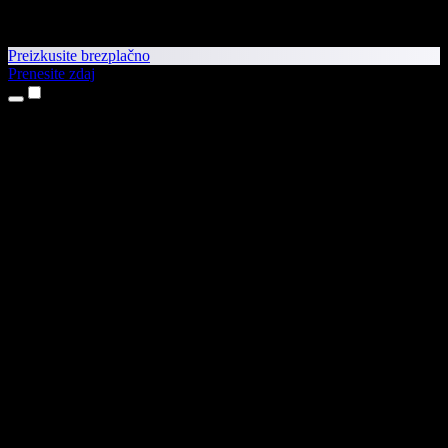
Preizkusite brezplačno
Prenesite zdaj
Izdelki
Pretvorba besedila v govor
Aplikaciji za iPhone in iPad
Aplikacija za Android
Razširitev za Chrome
Razširitev za Edge
Spletna aplikacija
Aplikacija za Mac
Aplikacija za Windows