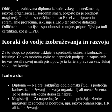
Običajno je zahtevana diploma iz kadrovskega menedžmenta,
razvoja organizacij ali sorodnih smeri, pogosto pa je prednost
magisterij. Potrebne so veščine, kot so Excel za pripravo in
spremljanje proračuna, izkušnje z LMS ter osnove didaktike.
Odlične komunikacijske sposobnosti so nujne, priporočljivi pa tudi
certifikati, kot je CIPD.
Koraki do vodje izobraževanja in razvoja
Za to vlogo so potrebne usklajene spretnosti, ustrezna izobrazba in
izkušnje. Če vas motivira vpliv na napredek podjetja in zaposlenih
ter vas veseli razvoj učnih pristopov, je ta kariera prava za vas. Tukaj
so ključni koraki:
Izobrazba
Diploma — Najprej zaključite dodiplomski študij s področja
kadrov, izobraževanja, razvoja organizacij ali menedžmenta.
To je dobra odskočna deska za naprej.
Magisterij — Za naprednejše ali vodilne položaje izberite
magisterij iz sorodnega področja, npr. razvoj organizacije, HR
ali izobraževanje.