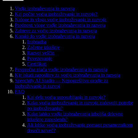
Vodja izobraževanja in razvoja
Kaj počne vodja izobraževanja in razvoja?
Naloge in vloga vodje izobraževanja in razvoja
Prednosti vloge vodje izobraževanja in razvoja
Zahteve za vodjo izobraževanja in razvoja
Koraki do vodje izobraževanja in razvoja
Izobrazba
Začetne izkušnje
Razvoj veščin
Povezovanje
Certifikati
Povprečna plača vodje izobraževanja in razvoja
Kje iskati zaposlitev za vodjo izobraževanja in razvoja
Speechify AI Studio — Nepogrešljivo orodje za
izobraževanje in razvoj
FAQ
Kaj dela vodja usposabljanja in razvoja?
Kako vodja izobraževanja in razvoja zadovolji potrebe
po izobraževanju?
Kako lahko vodja izobraževanja izboljša delovno
izkušnjo zaposlenih?
Ali lahko vodja izobraževanja pomaga posameznikom
doseči največ?