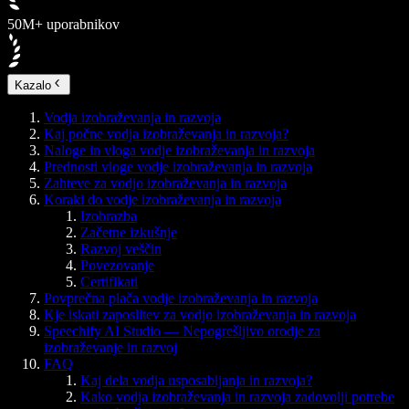
50M+ uporabnikov
Kazalo
Vodja izobraževanja in razvoja
Kaj počne vodja izobraževanja in razvoja?
Naloge in vloga vodje izobraževanja in razvoja
Prednosti vloge vodje izobraževanja in razvoja
Zahteve za vodjo izobraževanja in razvoja
Koraki do vodje izobraževanja in razvoja
Izobrazba
Začetne izkušnje
Razvoj veščin
Povezovanje
Certifikati
Povprečna plača vodje izobraževanja in razvoja
Kje iskati zaposlitev za vodjo izobraževanja in razvoja
Speechify AI Studio — Nepogrešljivo orodje za
izobraževanje in razvoj
FAQ
Kaj dela vodja usposabljanja in razvoja?
Kako vodja izobraževanja in razvoja zadovolji potrebe