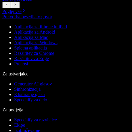
Poglej vse
Pretvorba besedila v govor
Aplikacija za iPhone in iPad
Aplikacija za Android
Aplikacija za Mac
Aplikacija za Windows
Spletna aplikacija
Razširitev za Chrome
Razširitev za Edge
Prenosi
Za ustvarjalce
Generator AI glasov
Sinhronizacija
Kloniranje glasu
Speechify za delo
Za podjetja
Speechify za razvijalce
Ekipe
Izobraževanje