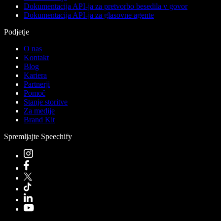
Dokumentacija API-ja za pretvorbo besedila v govor
Dokumentacija API-ja za glasovne agente
Podjetje
O nas
Kontakt
Blog
Kariera
Partnerji
Pomoč
Stanje storitve
Za medije
Brand Kit
Spremljajte Speechify