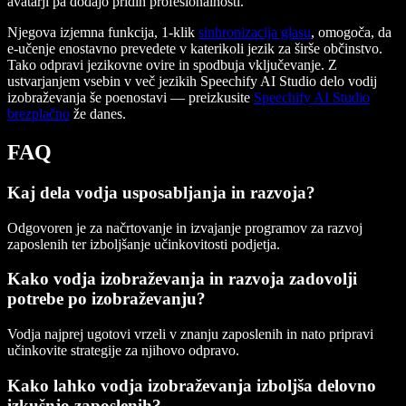
avatarji pa dodajo pridih profesionalnosti.
Njegova izjemna funkcija, 1-klik
sinhronizacija glasu
, omogoča, da
e-učenje enostavno prevedete v katerikoli jezik za širše občinstvo.
Tako odpravi jezikovne ovire in spodbuja vključevanje. Z
ustvarjanjem vsebin v več jezikih Speechify AI Studio delo vodij
izobraževanja še poenostavi — preizkusite
Speechify AI Studio
brezplačno
že danes.
FAQ
Kaj dela vodja usposabljanja in razvoja?
Odgovoren je za načrtovanje in izvajanje programov za razvoj
zaposlenih ter izboljšanje učinkovitosti podjetja.
Kako vodja izobraževanja in razvoja zadovolji
potrebe po izobraževanju?
Vodja najprej ugotovi vrzeli v znanju zaposlenih in nato pripravi
učinkovite strategije za njihovo odpravo.
Kako lahko vodja izobraževanja izboljša delovno
izkušnjo zaposlenih?