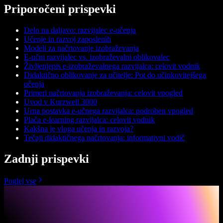
Priporočeni prispevki
Delo na daljavo: razvijalec e-učenja
Učenje in razvoj zaposlenih
Modeli za načrtovanje izobraževanja
E-učni razvijalec vs. izobraževalni oblikovalec
Življenjepis e-izobraževalnega razvijalca: celovit vodnik
Didaktično oblikovanje za učitelje: Pot do učinkovitejšega
učenja
Primeri načrtovanja izobraževanja: celovit vpogled
Uvod v Kurzweil 3000
Urna postavka e-učnega razvijalca: podroben vpogled
Plača e-learning razvijalca: celovit vodnik
Kakšna je vloga učenja in razvoja?
Tečaji didaktičnega načrtovanja: informativni vodič
Zadnji prispevki
Poglej vse