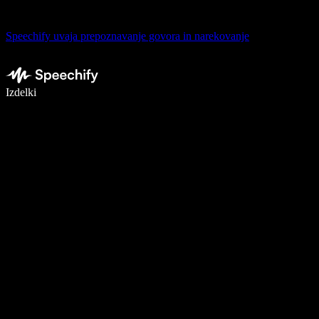
Speechify uvaja prepoznavanje govora in narekovanje
Pišite 5× hitreje z narekovanjem
Izdelki
Več o tem