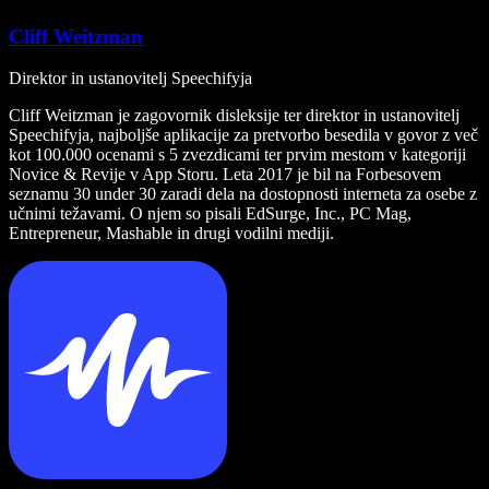
Cliff Weitzman
Direktor in ustanovitelj Speechifyja
Cliff Weitzman je zagovornik disleksije ter direktor in ustanovitelj
Speechifyja, najboljše aplikacije za pretvorbo besedila v govor z več
kot 100.000 ocenami s 5 zvezdicami ter prvim mestom v kategoriji
Novice & Revije v App Storu. Leta 2017 je bil na Forbesovem
seznamu 30 under 30 zaradi dela na dostopnosti interneta za osebe z
učnimi težavami. O njem so pisali EdSurge, Inc., PC Mag,
Entrepreneur, Mashable in drugi vodilni mediji.