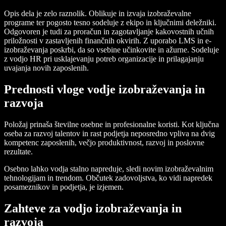
Opis dela je zelo raznolik. Oblikuje in izvaja izobraževalne
programe ter pogosto tesno sodeluje z ekipo in ključnimi deležniki.
Odgovoren je tudi za proračun in zagotavljanje kakovostnih učnih
priložnosti v zastavljenih finančnih okvirih. Z uporabo LMS in e-
izobraževanja poskrbi, da so vsebine učinkovite in ažurne. Sodeluje
z vodjo HR pri usklajevanju potreb organizacije in prilagajanju
uvajanja novih zaposlenih.
Prednosti vloge vodje izobraževanja in
razvoja
Položaj prinaša številne osebne in profesionalne koristi. Kot ključna
oseba za razvoj talentov in rast podjetja neposredno vpliva na dvig
kompetenc zaposlenih, večjo produktivnost, razvoj in poslovne
rezultate.
Osebno lahko vodja stalno napreduje, sledi novim izobraževalnim
tehnologijam in trendom. Občutek zadovoljstva, ko vidi napredek
posameznikov in podjetja, je izjemen.
Zahteve za vodjo izobraževanja in
razvoja