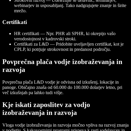
Strokovni razvoj — Udeležujte se delavnic, seminarjev,
webinarjev in usposabljanj. Tako nadgrajujete znanje in širite
mrežo.
Certifikati
HR certifikati — Npr. PHR ali SPHR, ki okrepijo vašo
verodostojnost v kadrovski stroki.
Certifikati za L&D — Pridobite uveljavljen certifikat, kot je
CPLP, ki potrjuje strokovnost in predanost področju.
Povprečna plača vodje izobraževanja in
razvoja
Povprečna plača L&D vodje je odvisna od izkušenj, lokacije in
panoge. Običajno znaša od 60.000 do 100.000 dolarjev letno, pri
več izkušnjah pa lahko tudi višje.
Kje iskati zaposlitev za vodjo
izobraževanja in razvoja
Vloga vodje izobraževanja in razvoja močno vpliva na razvoj znanja
v podjetju. S kakovostnimi programi prispeva k rasti sodelavcev in