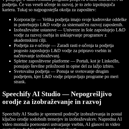
podjetja. Če vas veseli učenje in razvoj, je to zelo izpolnjujoča
kariera. Tukaj so najpogostejša okolja za zaposlitev:
Korporacije — Velika podjetja imajo svoje kadrovske oddelke
in potrebujejo L&D vodje za sistematičen razvoj zaposlenih.
Izobraževalne ustanove — Univerze in šole zaposlujejo L&D
vodje za razvoj osebja in usklajevanje programov z
akademskimi cilji.
Podjetja za e-učenje — Zaradi rasti e-učenja ta podjetja
pogosto zaposlujejo L&D vodje za pripravo vsebin in
načrtovanje izobraževanj.
Spletne zaposlitvene platforme — Portali, kot je LinkedIn,
ponujajo številne priložnosti in opise del za lažjo izbiro.
Svetovalna podjetja — Ponuja se svetovanje drugim
podjetjem, kjer L&D vodje pripravljajo programe po meri
strank.
Speechify AI Studio — Nepogrešljivo
orodje za izobraževanje in razvoj
Speechify AI Studio je spremenil področje izobraževanja in postal
ključno orodje sodobnih trenerjev in izobraževalcev. Napredna AI
video montaža poenostavi ustvarjanje vsebin, AI glasovi in video