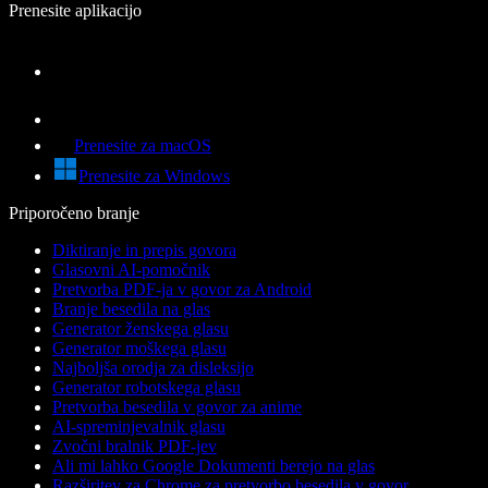
Prenesite aplikacijo
Prenesite za macOS
Prenesite za Windows
Priporočeno branje
Diktiranje in prepis govora
Glasovni AI-pomočnik
Pretvorba PDF-ja v govor za Android
Branje besedila na glas
Generator ženskega glasu
Generator moškega glasu
Najboljša orodja za disleksijo
Generator robotskega glasu
Pretvorba besedila v govor za anime
AI-spreminjevalnik glasu
Zvočni bralnik PDF-jev
Ali mi lahko Google Dokumenti berejo na glas
Razširitev za Chrome za pretvorbo besedila v govor