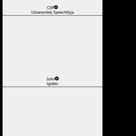
Cliff
Ustanovitelj Speechifyja
John
Igralec