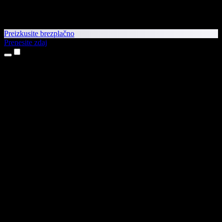
Preizkusite brezplačno
Prenesite zdaj
Izdelki
Pretvorba besedila v govor
Aplikaciji za iPhone in iPad
Aplikacija za Android
Razširitev za Chrome
Razširitev za Edge
Spletna aplikacija
Aplikacija za Mac
Aplikacija za Windows