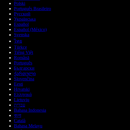
Polski
Português Brasileiro
Русский
Українська
Español
Español (México)
Svenska
ไทย
Türkçe
Tiếng Việt
Română
Português
Български
ქართული
Slovenčina
Eesti
Hrvatski
Ελληνικά
Lietuvių
עברית
Bahasa Indonesia
বাংলা
Català
Bahasa Melayu