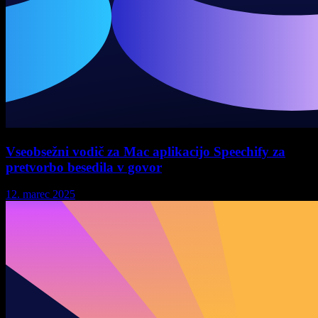
Vseobsežni vodič za Mac aplikacijo Speechify za
pretvorbo besedila v govor
12. marec 2025