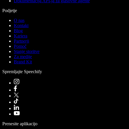
Dokumentacija API-ja za glasovne agente
Podjetje
O nas
Kontakt
Blog
Kariera
Partnerji
Pomoč
Stanje storitve
Za medije
Brand Kit
Spremljajte Speechify
Prenesite aplikacijo