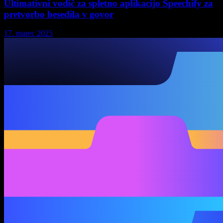
Ultimativni vodič za spletno aplikacijo Speechify za
pretvorbo besedila v govor
17. marec 2025