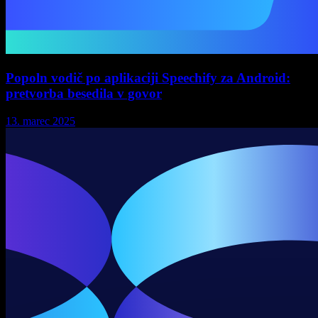
Popoln vodič po aplikaciji Speechify za Android:
pretvorba besedila v govor
13. marec 2025