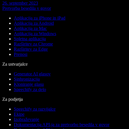
26. september 2023
Pretvorba besedila v govor
Aplikacija za iPhone in iPad
Aplikacija za Android
Aplikacija za Mac
Aplikacija za Windows
Spletna aplikacija
Razširitev za Chrome
Razširitev za Edge
Prenosi
Za ustvarjalce
Generator AI glasov
Sinhronizacija
Kloniranje glasu
Speechify za delo
Za podjetja
Speechify za razvijalce
Ekipe
Izobraževanje
Dokumentacija API-ja za pretvorbo besedila v govor