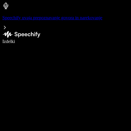
Speechify uvaja prepoznavanje govora in narekovanje
Pišite 5× hitreje z narekovanjem
Izdelki
Več o tem