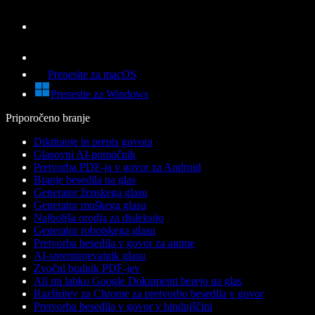
Prenesite za macOS
Prenesite za Windows
Priporočeno branje
Diktiranje in prepis govora
Glasovni AI-pomočnik
Pretvorba PDF-ja v govor za Android
Branje besedila na glas
Generator ženskega glasu
Generator moškega glasu
Najboljša orodja za disleksijo
Generator robotskega glasu
Pretvorba besedila v govor za anime
AI-spreminjevalnik glasu
Zvočni bralnik PDF-jev
Ali mi lahko Google Dokumenti berejo na glas
Razširitev za Chrome za pretvorbo besedila v govor
Pretvorba besedila v govor v hindujščini