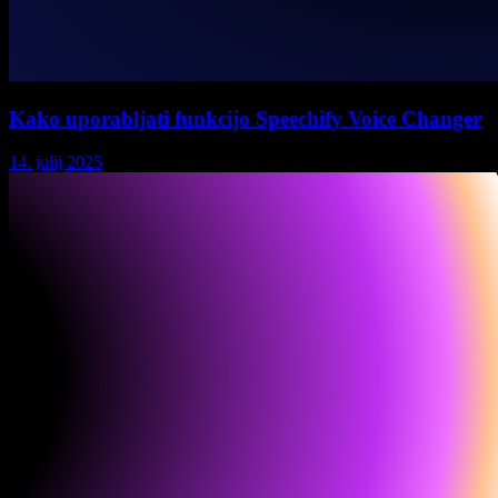
Kako uporabljati funkcijo Speechify Voice Changer
14. julij 2025