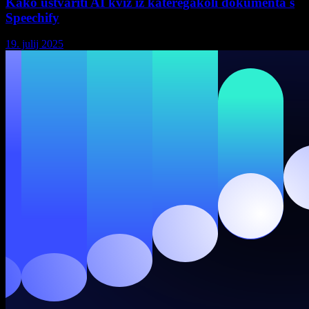
Kako ustvariti AI kviz iz kateregakoli dokumenta s
Speechify
19. julij 2025