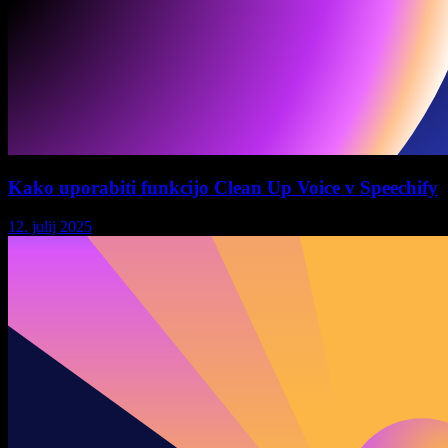
Kako uporabiti funkcijo Clean Up Voice v Speechify
12. julij 2025