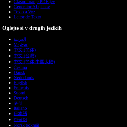
Glasno branje PDF-jev
Generator AI glasov
Texto a Voz
Leitor de Texto
Oglejte si v drugih jezikih
العربية
Magyar
中文 (简体)
中文 (台灣)
中文 (简体 中国大陆)
Čeština
Dansk
Nederlands
English
Français
Suomi
Deutsch
हिन्दी
Italiano
日本語
한국어
Norsk bokmål