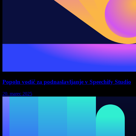
Popoln vodič za podnaslavljanje v Speechify Studio
20. marec 2025