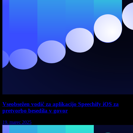
Vseobsežen vodič za aplikacijo Speechify iOS za
pretvorbo besedila v govor
19. marec 2025