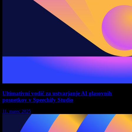
Ultimativni vodič za ustvarjanje AI glasovnih
posnetkov v Speechify Studio
11. marec 2025