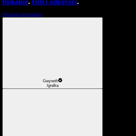
tipkanje
.
Hitri odgovori
.
Preizkusi brezplačno
Gwyneth
Igralka