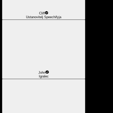
Cliff
Ustanovitelj Speechifyja
John
Igralec