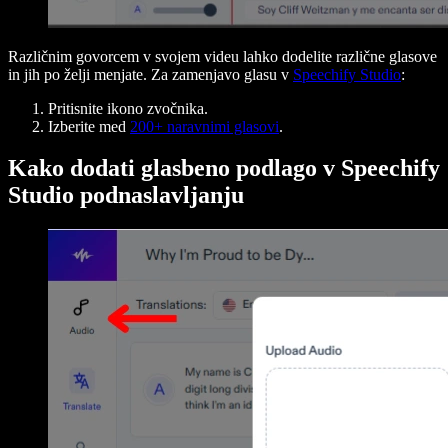
Različnim govorcem v svojem videu lahko dodelite različne glasove
in jih po želji menjate. Za zamenjavo glasu v
Speechify Studio
:
Pritisnite ikono zvočnika.
Izberite med
200+ naravnimi glasovi
.
Kako dodati glasbeno podlago v Speechify
Studio podnaslavljanju