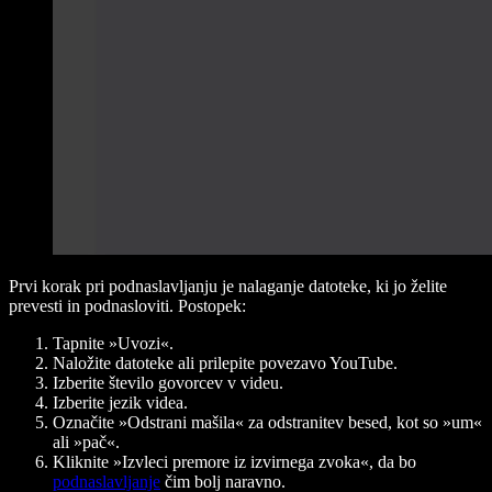
Prvi korak pri podnaslavljanju je nalaganje datoteke, ki jo želite
prevesti in podnasloviti. Postopek:
Tapnite »Uvozi«.
Naložite datoteke ali prilepite povezavo YouTube.
Izberite število govorcev v videu.
Izberite jezik videa.
Označite »Odstrani mašila« za odstranitev besed, kot so »um«
ali »pač«.
Kliknite »Izvleci premore iz izvirnega zvoka«, da bo
podnaslavljanje
čim bolj naravno.