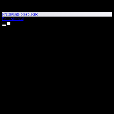
Preizkusite brezplačno
Prenesite zdaj
Izdelki
Pretvorba besedila v govor
Aplikaciji za iPhone in iPad
Aplikacija za Android
Razširitev za Chrome
Razširitev za Edge
Spletna aplikacija
Aplikacija za Mac
Aplikacija za Windows