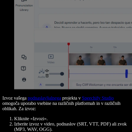
Izvoz vašega
podnaslavljalnega
projekta v
Speechify Studio
omogoča uporabo vsebine na različnih platformah in v različnih
oblikah. Za izvoz:
Kliknite »Izvozi«.
Izberite izvoz v video, podnaslov (SRT, VTT, PDF) ali zvok
(MP3, WAV, OGG).