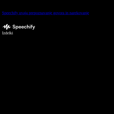
Speechify uvaja prepoznavanje govora in narekovanje
Pišite 5× hitreje z narekovanjem
Izdelki
Več o tem