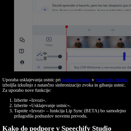
Uporaba usklajevanja ustnic pri
podnaslavljanju
v
Speechify Studio
izboljša izkušnjo z natančno sinhronizacijo zvoka in gibanja ustnic.
Za uporabo nove funkcije:
Izberite »Izvozi«.
Izberite »Usklajevanje ustnic«.
Tapnite »Izvozi« – funkcija Lip Sync (BETA) bo samodejno
prilagodila podnaslov novemu prevodu.
Kako do podpore v Speechify Studio