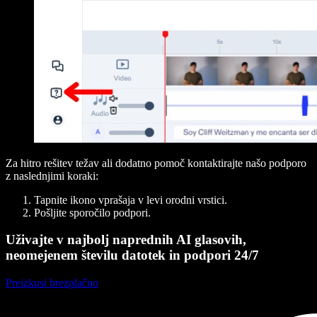
Za hitro rešitev težav ali dodatno pomoč kontaktirajte našo podporo
z naslednjimi koraki:
Tapnite ikono vprašaja v levi orodni vrstici.
Pošljite sporočilo podpori.
Uživajte v najbolj naprednih AI glasovih,
neomejenem številu datotek in podpori 24/7
Preizkusi brezplačno