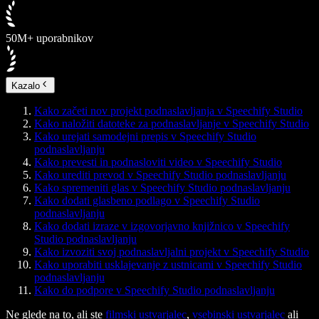
50M+ uporabnikov
Kazalo
Kako začeti nov projekt podnaslavljanja v Speechify Studio
Kako naložiti datoteke za podnaslavljanje v Speechify Studio
Kako urejati samodejni prepis v Speechify Studio
podnaslavljanju
Kako prevesti in podnasloviti video v Speechify Studio
Kako urediti prevod v Speechify Studio podnaslavljanju
Kako spremeniti glas v Speechify Studio podnaslavljanju
Kako dodati glasbeno podlago v Speechify Studio
podnaslavljanju
Kako dodati izraze v izgovorjavno knjižnico v Speechify
Studio podnaslavljanju
Kako izvoziti svoj podnaslavljalni projekt v Speechify Studio
Kako uporabiti usklajevanje z ustnicami v Speechify Studio
podnaslavljanju
Kako do podpore v Speechify Studio podnaslavljanju
Ne glede na to, ali ste
filmski ustvarjalec
,
vsebinski ustvarjalec
ali