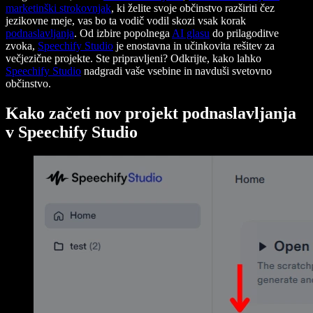
marketinški strokovnjak
, ki želite svoje občinstvo razširiti čez
jezikovne meje, vas bo ta vodič vodil skozi vsak korak
podnaslavljanja
. Od izbire popolnega
AI glasu
do prilagoditve
zvoka,
Speechify Studio
je enostavna in učinkovita rešitev za
večjezične projekte. Ste pripravljeni? Odkrijte, kako lahko
Speechify Studio
nadgradi vaše vsebine in navduši svetovno
občinstvo.
Kako začeti nov projekt podnaslavljanja
v Speechify Studio