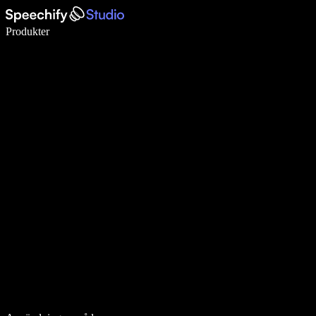
Skriv 5× snabbare med röstdiktering
Produkter
Läs mer