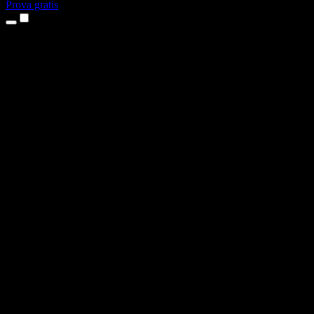
Prova gratis
Produkter
Text till tal
Appar för iPhone och iPad
Android-app
Chrome-tillägg
Edge-tillägg
Webbapp
Mac-app
Windows-app
AI-röstgenerator
Voice-over
Dubbning