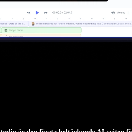
tudio är den första heltäckande AI-sviten f