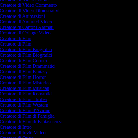
Creatore di Video Commento
Creatore di Video Dimostrativi
Creatore di Animazioni
Creatore di Annunci Video
Creatore di Cartoni Animati
Creatore di Collage Video
Creatore di Film
Creatore di Film
Creatore di Film Biografici
Creatore di Film Biografici
Creatore di Film Comici
Creatore di Film Drammatici
Creatore di Film Fantasy
Creatore di Film Horror
Creatore di Film Misteriosi
Creatore di Film Musicali
Creatore di Film Romantici
Creatore di Film Thriller
Creatore di Film Western
Creatore di Film d'Azione
Creatore di Film di Famiglia
Creatore di Film di Fantascienza
Creatore di Intro
Creatore di Inviti Video