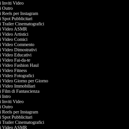
di Inviti Video
di Outro
di Reels per Instagram
di Spot Pubblicitari
di Trailer Cinematografici
 di Video ASMR
di Video Artistici
 di Video Comici
 di Video Commento
di Video Dimostrativi
di Video Educativi
di Video Fai-da-te
 di Video Fashion Haul
di Video Fitness
di Video Fotografici
 di Video Giorno per Giorno
di Video Immobiliari
di Film di Fantascienza
di Intro
di Inviti Video
di Outro
di Reels per Instagram
di Spot Pubblicitari
di Trailer Cinematografici
 di Video ASMR