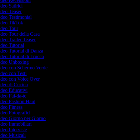
Video Recensioni
ideo Satirici
Video Teaser
Video Testimonial
Video TikTok
Video Tour
Video Tour della Casa
ideo Trailer Teaser
Video Tutorial
Video Tutorial di Danza
Video Tutorial di Trucco
 Video Unboxing
 Video con Schermo Verde
Video con Testi
Video con Voice Over
Video di Cucina
Video Educativi
Video Fai-da-te
Video Fashion Haul
Video Fitness
Video Fotografici
Video Giorno per Giorno
Video Immobiliari
ideo Interviste
Video Musicali