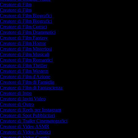
Creatore di Film
Creatore di Film
Creatore di Film Biografici
Creatore di Film Biografici
Creatore di Film Comici
Creatore di Film Drammatici
Creatore di Film Fantasy
Creatore di Film Horror
Creatore di Film Misteriosi
Creatore di Film Musicali
Creatore di Film Romantici
Creatore di Film Thriller
Creatore di Film Western
Creatore di Film d'Azione
Creatore di Film di Famiglia
Creatore di Film di Fantascienza
Creatore di Intro
Creatore di Inviti Video
Creatore di Outro
Creatore di Reels per Instagram
Creatore di Spot Pubblicitari
Creatore di Trailer Cinematografici
Creatore di Video ASMR
Creatore di Video Artistici
Creatore di Video Comici