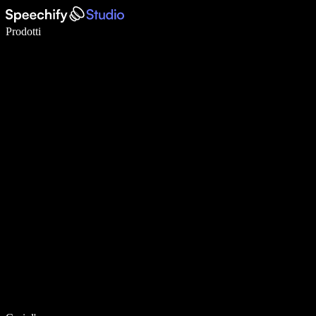
Scrivi 5× più velocemente con la dettatura vocale
Prodotti
Scopri di più