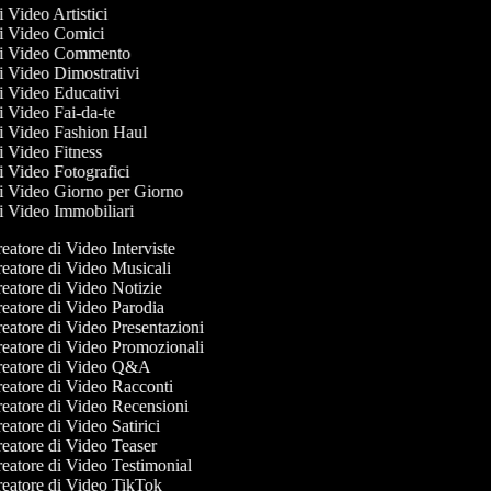
di Video Artistici
 di Video Comici
 di Video Commento
di Video Dimostrativi
di Video Educativi
di Video Fai-da-te
 di Video Fashion Haul
di Video Fitness
di Video Fotografici
 di Video Giorno per Giorno
di Video Immobiliari
eatore di Video Interviste
eatore di Video Musicali
eatore di Video Notizie
eatore di Video Parodia
eatore di Video Presentazioni
eatore di Video Promozionali
eatore di Video Q&A
eatore di Video Racconti
eatore di Video Recensioni
atore di Video Satirici
eatore di Video Teaser
eatore di Video Testimonial
eatore di Video TikTok