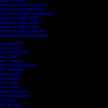
Creatore di Outro
Creatore di Reels per Instagram
Creatore di Spot Pubblicitari
Creatore di Trailer Cinematografici
Creatore di Video ASMR
Creatore di Video Artistici
Creatore di Video Comici
Creatore di Video Commento
Creatore di Video Dimostrativi
Video Educativi
Video Fai-da-te
Video Fashion Haul
Video Fitness
Video Fotografici
Video Giorno per Giorno
Video Immobiliari
ideo Interviste
Video Musicali
Video Notizie
Video Parodia
Video Presentazioni
Video Promozionali
 Video Q&A
Video Racconti