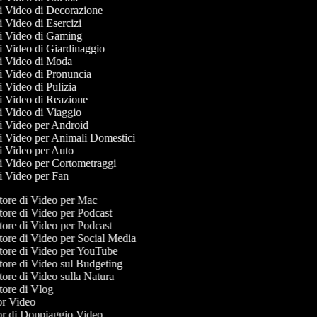
 di Video di Decorazione
di Video di Esercizi
 di Video di Gaming
di Video di Giardinaggio
 di Video di Moda
di Video di Pronuncia
di Video di Pulizia
di Video di Reazione
di Video di Viaggio
di Video per Android
di Video per Animali Domestici
di Video per Auto
di Video per Cortometraggi
di Video per Fan
ore di Video per Mac
ore di Video per Podcast
ore di Video per Podcast
ore di Video per Social Media
ore di Video per YouTube
ore di Video sul Budgeting
ore di Video sulla Natura
ore di Vlog
r Video
r di Doppiaggio Video