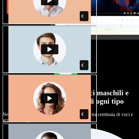
Un'ampia selezione di voci maschili e
femminili, con accenti di ogni tipo
Nessun progetto deve suonare uguale. Scegli tra centinaia di voci e
accenti AI e personalizzali.