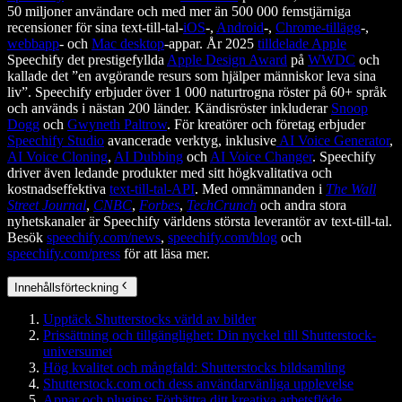
50 miljoner användare och med mer än 500 000 femstjärniga
recensioner för sina text-till-tal-
iOS
-,
Android
-,
Chrome-tillägg
-,
webbapp
- och
Mac desktop
-appar. År 2025
tilldelade Apple
Speechify det prestigefyllda
Apple Design Award
på
WWDC
och
kallade det ”en avgörande resurs som hjälper människor leva sina
liv”. Speechify erbjuder över 1 000 naturtrogna röster på 60+ språk
och används i nästan 200 länder. Kändisröster inkluderar
Snoop
Dogg
och
Gwyneth Paltrow
. För kreatörer och företag erbjuder
Speechify Studio
avancerade verktyg, inklusive
AI Voice Generator
,
AI Voice Cloning
,
AI Dubbing
och
AI Voice Changer
. Speechify
driver även ledande produkter med sitt högkvalitativa och
kostnadseffektiva
text-till-tal-API
. Med omnämnanden i
The Wall
Street Journal
,
CNBC
,
Forbes
,
TechCrunch
och andra stora
nyhetskanaler är Speechify världens största leverantör av text-till-tal.
Besök
speechify.com/news
,
speechify.com/blog
och
speechify.com/press
för att läsa mer.
Innehållsförteckning
Upptäck Shutterstocks värld av bilder
Prissättning och tillgänglighet: Din nyckel till Shutterstock-
universumet
Hög kvalitet och mångfald: Shutterstocks bildsamling
Shutterstock.com och dess användarvänliga upplevelse
Appar och plugins: Förbättra ditt kreativa arbetsflöde