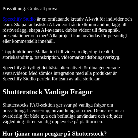
Prissättning: Gratis att prova
Speechify Studio
är en omfattande kreativ AI-svit för individer och
team. Skapa fantastiska AI-videor från textkommandon, lägg till
röstöverlägg, skapa AI-avatarer, dubba videor till flera språk,
presentationer och mer! Alla projekt kan användas för personligt
eller kommersiellt innehåll.
Toppfunktioner
: Mallar, text till video, redigering i realtid,
storleksändring, transkription, videomarknadsföringsverktyg.
Speechify är tydligt det bästa alternativet för dina genererade
avatarvideor. Med sömlös integration med alla produkter är
Speechify Studio perfekt för team av alla storlekar.
Shutterstock Vanliga Frågor
Shutterstocks FAQ-sektion ger svar på vanliga frågor om
prissättning, licensiering, användning och mer. Denna resurs är
ovärderlig för både nya och befintliga användare och erbjuder
vägledning för en smidig upplevelse på plattformen.
Hur tjänar man pengar på Shutterstock?