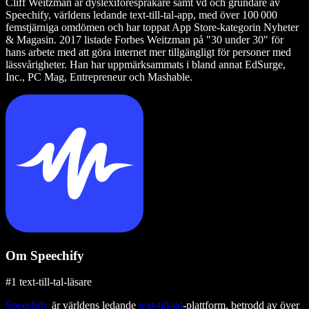
Cliff Weitzman är dyslexiförespråkare samt vd och grundare av
Speechify, världens ledande text‑till‑tal‑app, med över 100 000
femstjärniga omdömen och har toppat App Store-kategorin Nyheter
& Magasin. 2017 listade Forbes Weitzman på "30 under 30" för
hans arbete med att göra internet mer tillgängligt för personer med
lässvårigheter. Han har uppmärksammats i bland annat EdSurge,
Inc., PC Mag, Entrepreneur och Mashable.
Om Speechify
#1 text-till-tal-läsare
Speechify
är världens ledande
text-till-tal
-plattform, betrodd av över