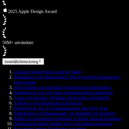
2025 Apple Design Award
50M+ användare
Innehållsförteckning
Upptäck Shutterstocks värld av bilder
Prissättning och tillgänglighet: Din nyckel till Shutterstock-
universumet
Hög kvalitet och mångfald: Shutterstocks bildsamling
Shutterstock.com och dess användarvänliga upplevelse
Appar och plugins: Förbättra ditt kreativa arbetsflöde
Världen av stockfotografi och bortom
Shutterstock, Inc: En framgångssaga från New York
Videoklipp och filmskapande: En skattkista för kreatörer
Mallar och kuraterade samlingar: Färdiga visuella lösningar
Shutterstock-bilder världen över: Ett globalt perspektiv
Royaltyfria bilder: Flexibilitet och frihet