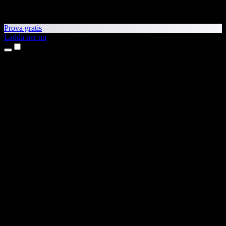
Prova gratis
Ladda ner nu
Produkter
Text till tal
Appar för iPhone och iPad
Android-app
Chrome-tillägg
Edge-tillägg
Webbapp
Mac-app
Windows-app