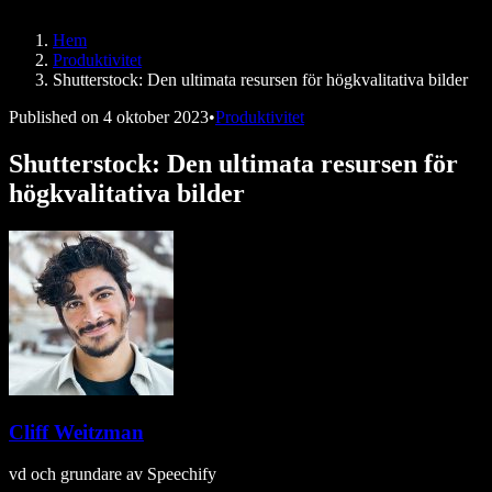
Speechify för DSA
SIMBA-röstagenter
Hem
Speechify för utvecklare
Produktivitet
Shutterstock: Den ultimata resursen för högkvalitativa bilder
Published on
4 oktober 2023
•
Produktivitet
Shutterstock: Den ultimata resursen för
högkvalitativa bilder
Cliff Weitzman
vd och grundare av Speechify