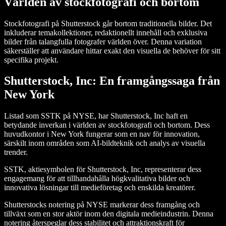
Världen av stockfotografi och bortom
Stockfotografi på Shutterstock går bortom traditionella bilder. Det
inkluderar temakollektioner, redaktionellt innehåll och exklusiva
bilder från talangfulla fotografer världen över. Denna variation
säkerställer att användare hittar exakt den visuella de behöver för sitt
specifika projekt.
Shutterstock, Inc: En framgångssaga från
New York
Listad som SSTK på NYSE, har Shutterstock, Inc haft en
betydande inverkan i världen av stockfotografi och bortom. Dess
huvudkontor i New York fungerar som en nav för innovation,
särskilt inom områden som AI-bildteknik och analys av visuella
trender.
SSTK, aktiesymbolen för Shutterstock, Inc, representerar dess
engagemang för att tillhandahålla högkvalitativa bilder och
innovativa lösningar till medieföretag och enskilda kreatörer.
Shutterstocks notering på NYSE markerar dess framgång och
tillväxt som en stor aktör inom den digitala medieindustrin. Denna
notering återspeglar dess stabilitet och attraktionskraft för