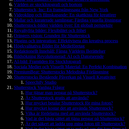
Världen av stockfotografi och bortom
Shutterstock, Inc: En framgångssaga från New York
Videoklipp och filmskapande: En skattkista för kreatörer
Mallar och kuraterade samlingar: Färdiga visuella lösningar
Shutterstock-bilder världen över: Ett globalt perspektiv
Royaltyfria bilder: Flexibilitet och frihet
Oringers vision: Grunden för Shutterstock
Plugins och integration: Effektivisera din kreativa process
Högkvalitativa Bilder för Medieföretag
Redaktionellt Innehåll: Fånga Världens Berättelser
Bildsökning Revolutionerad: AI och Datorseende
AI-bild: Framtiden för Stockfotografi
Sociala Medier och Visuellt Material: En Perfekt Kombination
PremiumBeat: Shutterstocks Melodiska Förlängning
Shutterstocks Bestående Påverkan på Visuell Kreativitet
Speechify Studio
Shutterstock Vanliga Frågor
Hur tjänar man pengar på Shutterstock?
Är Shutterstock gratis att använda?
Hur mycket betalar Shutterstock för mina foton?
Hur mycket kostar det att använda Shutterstock?
Vilka är fördelarna med att använda Shutterstock?
Vad är det bästa sättet att tjäna pengar på Shutterstock?
Är det säkert att ladda upp mina foton till Shutterstock?
Vad är det bästa sättet att ta reda på om ditt foto finns på