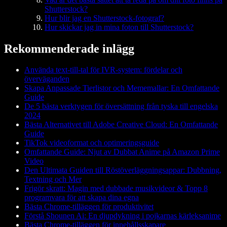
Shutterstock?
Hur blir jag en Shutterstock-fotograf?
Hur skickar jag in mina foton till Shutterstock?
Rekommenderade inlägg
Använda text-till-tal för IVR-system: fördelar och
överväganden
Skapa Anpassade Tierlistor och Mememallar: En Omfattande
Guide
De 5 bästa verktygen för översättning från tyska till engelska
2024
Bästa Alternativet till Adobe Creative Cloud: En Omfattande
Guide
TikTok videoformat och optimeringsguide
Omfattande Guide: Njut av Dubbat Anime på Amazon Prime
Video
Den Ultimata Guiden till Röstöverläggningsappar: Dubbning,
Textning och Mer
Frigör skratt: Magin med dubbade musikvideor & Topp 8
programvara för att skapa dina egna
Bästa Chrome-tilläggen för produktivitet
Förstå Shounen Ai: En djupdykning i pojkarnas kärleksanime
Bästa Chrome-tilläggen för innehållsskapare