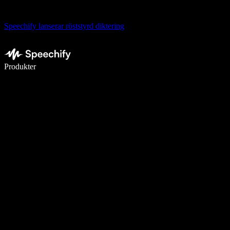
Speechify lanserar röststyrd diktering
Skriv 5× snabbare med röstdiktering
Produkter
Läs mer