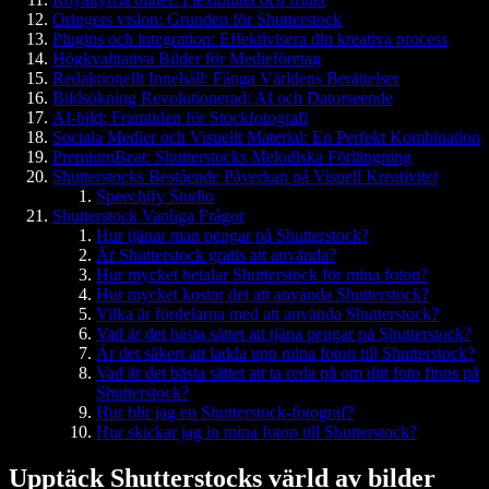
Oringers vision: Grunden för Shutterstock
Plugins och integration: Effektivisera din kreativa process
Högkvalitativa Bilder för Medieföretag
Redaktionellt Innehåll: Fånga Världens Berättelser
Bildsökning Revolutionerad: AI och Datorseende
AI-bild: Framtiden för Stockfotografi
Sociala Medier och Visuellt Material: En Perfekt Kombination
PremiumBeat: Shutterstocks Melodiska Förlängning
Shutterstocks Bestående Påverkan på Visuell Kreativitet
Speechify Studio
Shutterstock Vanliga Frågor
Hur tjänar man pengar på Shutterstock?
Är Shutterstock gratis att använda?
Hur mycket betalar Shutterstock för mina foton?
Hur mycket kostar det att använda Shutterstock?
Vilka är fördelarna med att använda Shutterstock?
Vad är det bästa sättet att tjäna pengar på Shutterstock?
Är det säkert att ladda upp mina foton till Shutterstock?
Vad är det bästa sättet att ta reda på om ditt foto finns på
Shutterstock?
Hur blir jag en Shutterstock-fotograf?
Hur skickar jag in mina foton till Shutterstock?
Upptäck Shutterstocks värld av bilder