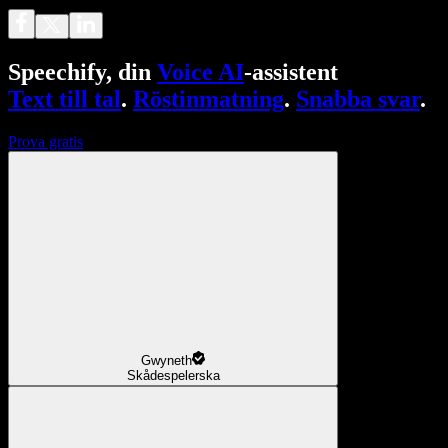
Speechify, din
Voice AI
-assistent
Text till tal
.
Röstinmatning
.
Snabba svar
.
Prova gratis
Gwyneth
Skådespelerska