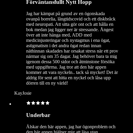
Förväntansfullt Nytt Hopp
Jag har kämpat på grund av en ögonskada
ovanpå borrelia, långtidscovid och ett diskbråck
med neuropati. Att sitta gör ont och att hålla en
bok medan jag ligger ner är stressande. Ångest
över att inte hänga med, ADD med
medicinjusteringar och nystagmus i ena ögat,
astigmatism i det andra ögat redan innan
näthinnan skadades har orsakat stress när ett prov
närmar sig om 35 dagar. Jag behöver bara ta mig
igenom dessa 500 sidor och åtminstone försöka
med uppgifterna. Jag tror att den här appen
kommer att vara nyckeln.. tack så mycket! Det är
aldrig för sent att hitta en nyckel och låsa upp
dörren till en ny värld!
KayJosie
Underbar
Älskar den här appen, jag har ögonproblem och
den här appen hjälper mig att läsa utan