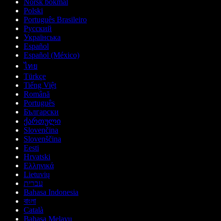
Norsk bokmål
Polski
Português Brasileiro
Русский
Українська
Español
Español (México)
ไทย
Türkçe
Tiếng Việt
Română
Português
Български
ქართული
Slovenčina
Slovenščina
Eesti
Hrvatski
Ελληνικά
Lietuvių
עברית
Bahasa Indonesia
বাংলা
Català
Bahasa Melayu