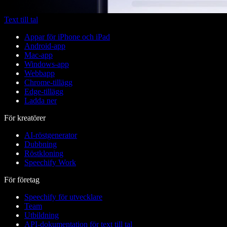
Text till tal
Appar för iPhone och iPad
Android-app
Mac-app
Windows-app
Webbapp
Chrome-tillägg
Edge-tillägg
Ladda ner
För kreatörer
AI-röstgenerator
Dubbning
Röstkloning
Speechify Work
För företag
Speechify för utvecklare
Team
Utbildning
API-dokumentation för text till tal