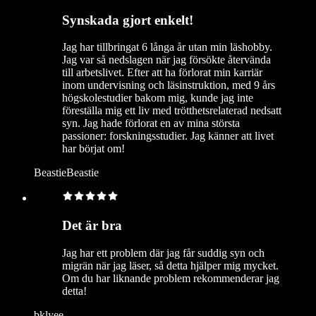
Synskada gjort enkelt!
Jag har tillbringat 6 långa år utan min läshobby.
Jag var så nedslagen när jag försökte återvända
till arbetslivet. Efter att ha förlorat min karriär
inom undervisning och läsinstruktion, med 9 års
högskolestudier bakom mig, kunde jag inte
föreställa mig ett liv med trötthetsrelaterad nedsatt
syn. Jag hade förlorat en av mina största
passioner: forskningsstudier. Jag känner att livet
har börjat om!
BeastieBeastie
Det är bra
Jag har ett problem där jag får suddig syn och
migrän när jag läser, så detta hjälper mig mycket.
Om du har liknande problem rekommenderar jag
detta!
bklyee