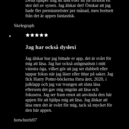
Detta hjälper mig att läsa efter att ha förlorat en
stor del av synen. Jag älskar det! Önskar att jag
hade fler premiumröster per månad, men bortsett
från det är appen fantastisk.
Skelegraph
Jag har också dyslexi
Jag älskar hur jag hittade er app, det är svårt för
mig att läsa. Jag har också astigmatism i mitt
vänstra öga, vilket gör att jag ser dubbelt eller
tappar fokus när jag läser eller tittar på saker. Jag
fick Harry Potter-böckerna förra året, 2020, i
julklapp och jag var tvungen att sluta läsa
eftersom det gav mig migrän att läsa och
fokusera. Jag ser fram emot att använda den här
appen för att hjälpa mig att läsa. Jag älskar att
läsa men det är svårt för mig, tack så mycket för
den här appen.
hotwheels97