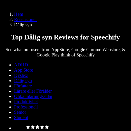
Speechify för Access to Work
Speechify för DSA
SIMBA-röstagenter
Hem
Speechify för utvecklare
Recensioner
Dålig syn
Top Dålig syn Reviews for Speechify
See what our users from AppStore, Google Chrome Webstore, &
Google Play think of Speechify
ADHD
App Store
Dyslexi
Dålig syn
Författare
Lärare eller Förälder
Olika inlärningsstilar
Produktivitet
Professionell
Senior
Student