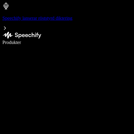
Speechify lanserar röststyrd diktering
Skriv 5× snabbare med röstdiktering
Produkter
Läs mer