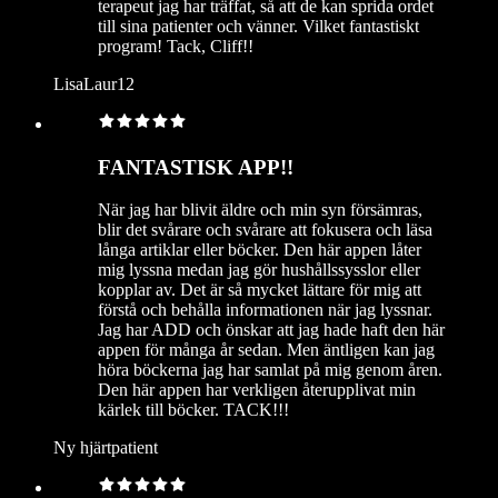
terapeut jag har träffat, så att de kan sprida ordet
till sina patienter och vänner. Vilket fantastiskt
program! Tack, Cliff!!
LisaLaur12
FANTASTISK APP!!
När jag har blivit äldre och min syn försämras,
blir det svårare och svårare att fokusera och läsa
långa artiklar eller böcker. Den här appen låter
mig lyssna medan jag gör hushållssysslor eller
kopplar av. Det är så mycket lättare för mig att
förstå och behålla informationen när jag lyssnar.
Jag har ADD och önskar att jag hade haft den här
appen för många år sedan. Men äntligen kan jag
höra böckerna jag har samlat på mig genom åren.
Den här appen har verkligen återupplivat min
kärlek till böcker. TACK!!!
Ny hjärtpatient