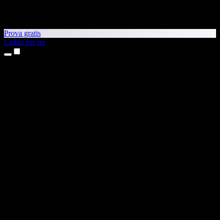
Prova gratis
Ladda ner nu
Produkter
Text till tal
Appar för iPhone och iPad
Android-app
Chrome-tillägg
Edge-tillägg
Webbapp
Mac-app
Windows-app