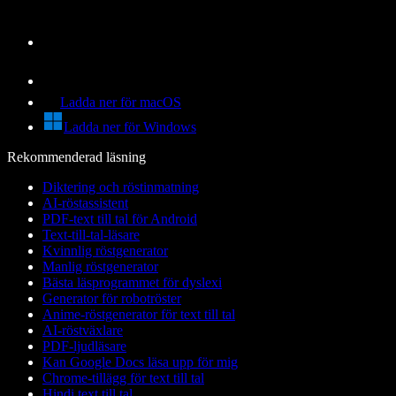
Ladda ner för macOS
Ladda ner för Windows
Rekommenderad läsning
Diktering och röstinmatning
AI-röstassistent
PDF-text till tal för Android
Text-till-tal-läsare
Kvinnlig röstgenerator
Manlig röstgenerator
Bästa läsprogrammet för dyslexi
Generator för robotröster
Anime-röstgenerator för text till tal
AI-röstväxlare
PDF-ljudläsare
Kan Google Docs läsa upp för mig
Chrome-tillägg för text till tal
Hindi text till tal