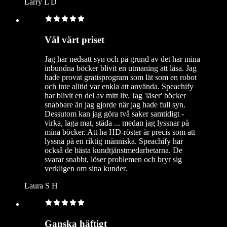
Larry L D
Väl värt priset
Jag har nedsatt syn och på grund av det har mina
inbundna böcker blivit en utmaning att läsa. Jag
hade provat gratisprogram som lät som en robot
och inte alltid var enkla att använda. Speachify
har blivit en del av mitt liv. Jag 'läser' böcker
snabbare än jag gjorde när jag hade full syn.
Dessutom kan jag göra två saker samtidigt -
virka, laga mat, städa ... medan jag lyssnar på
mina böcker. Att ha HD-röster är precis som att
lyssna på en riktig människa. Speachify har
också de bästa kundtjänstmedarbetarna. De
svarar snabbt, löser problemen och bryr sig
verkligen om sina kunder.
Laura S H
Ganska häftigt