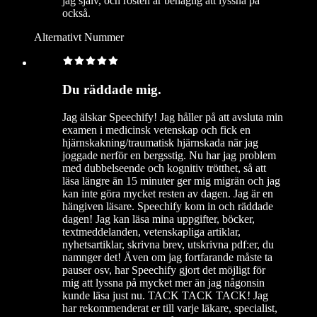
jag själv, och rösten är behaglig att lyssna på
också.
Alternativt Nummer
Du räddade mig.
Jag älskar Speechify! Jag håller på att avsluta min
examen i medicinsk vetenskap och fick en
hjärnskakning/traumatisk hjärnskada när jag
joggade nerför en bergsstig. Nu har jag problem
med dubbelseende och kognitiv trötthet, så att
läsa längre än 15 minuter ger mig migrän och jag
kan inte göra mycket resten av dagen. Jag är en
hängiven läsare. Speechify kom in och räddade
dagen! Jag kan läsa mina uppgifter, böcker,
textmeddelanden, vetenskapliga artiklar,
nyhetsartiklar, skrivna brev, utskrivna pdf:er, du
namnger det! Även om jag fortfarande måste ta
pauser osv, har Speechify gjort det möjligt för
mig att lyssna på mycket mer än jag någonsin
kunde läsa just nu. TACK TACK TACK! Jag
har rekommenderat er till varje läkare, specialist,