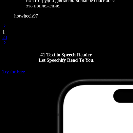
но это трудно для меня. Большое спасибо за
это приложение.
hotwheels97
1
2
3
#1 Text to Speech Reader.
Let Speechify Read To You.
Try for Free