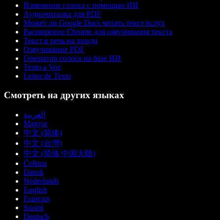
Изменение голоса с помощью ИИ
Аудиочиталка для PDF
Может ли Google Docs читать текст вслух
Расширение Chrome для озвучивания текста
Текст в речь на хинди
Озвучивание PDF
Генератор голоса на базе ИИ
Texto a Voz
Leitor de Texto
Смотреть на других языках
العربية
Magyar
中文 (简体)
中文 (台灣)
中文 (简体 中国大陆)
Čeština
Dansk
Nederlands
English
Français
Suomi
Deutsch