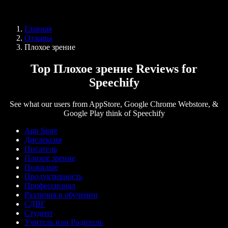
Speechify для Access to Work
Speechify для DSA
Голосовые агенты SIMBA
Главная
Speechify для разработчиков
Отзывы
Плохое зрение
Top Плохое зрение Reviews for
Speechify
See what our users from AppStore, Google Chrome Webstore, &
Google Play think of Speechify
App Store
Дислексия
Писатель
Плохое зрение
Пожилые
Продуктивность
Профессионал
Различия в обучении
СДВГ
Студент
Учитель или Родитель