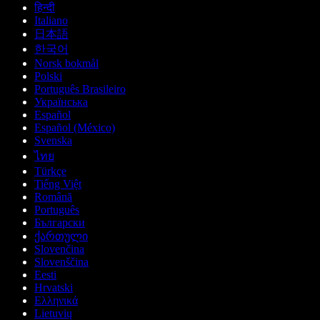
हिन्दी
Italiano
日本語
한국어
Norsk bokmål
Polski
Português Brasileiro
Українська
Español
Español (México)
Svenska
ไทย
Türkçe
Tiếng Việt
Română
Português
Български
ქართული
Slovenčina
Slovenščina
Eesti
Hrvatski
Ελληνικά
Lietuvių