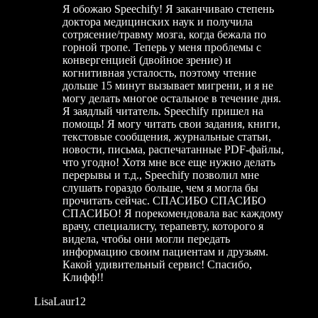
Я обожаю Speechify! Я заканчиваю степень
доктора медицинских наук и получила
сотрясение/травму мозга, когда бежала по
горной тропе. Теперь у меня проблемы с
конвергенцией (двойное зрение) и
когнитивная усталость, поэтому чтение
дольше 15 минут вызывает мигрени, и я не
могу делать многое остальное в течение дня.
Я заядлый читатель. Speechify пришел на
помощь! Я могу читать свои задания, книги,
текстовые сообщения, журнальные статьи,
новости, письма, распечатанные PDF-файлы,
что угодно! Хотя мне все еще нужно делать
перерывы и т.д., Speechify позволил мне
слушать гораздо больше, чем я могла бы
прочитать сейчас. СПАСИБО СПАСИБО
СПАСИБО! Я порекомендовала вас каждому
врачу, специалисту, терапевту, которого я
видела, чтобы они могли передать
информацию своим пациентам и друзьям.
Какой удивительный сервис! Спасибо,
Клифф!!
LisaLaur12