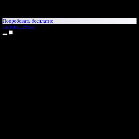
Попробовать бесплатно
Скачать сейчас
Продукты
Текст в речь
Приложение для iPhone и iPad
Приложение для Android
Расширение для Chrome
Расширение для Edge
Веб-приложение
Приложение для Mac