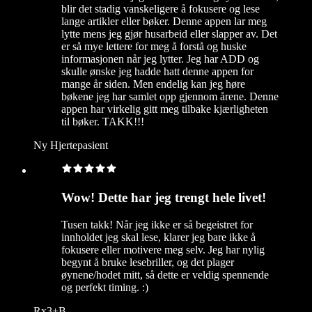
blir det stadig vanskeligere å fokusere og lese
lange artikler eller bøker. Denne appen lar meg
lytte mens jeg gjør husarbeid eller slapper av. Det
er så mye lettere for meg å forstå og huske
informasjonen når jeg lytter. Jeg har ADD og
skulle ønske jeg hadde hatt denne appen for
mange år siden. Men endelig kan jeg høre
bøkene jeg har samlet opp gjennom årene. Denne
appen har virkelig gitt meg tilbake kjærligheten
til bøker. TAKK!!!
Ny Hjertepasient
Wow! Dette har jeg trengt hele livet!
Tusen takk! Når jeg ikke er så begeistret for
innholdet jeg skal lese, klarer jeg bare ikke å
fokusere eller motivere meg selv. Jeg har nylig
begynt å bruke lesebriller, og det plager
øynene/hodet mitt, så dette er veldig spennende
og perfekt timing. :)
Rx3+B