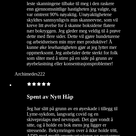
leste skanningene tilbake til meg i den raskere
enn gjennomsnittlige hastigheten jeg valgte, og
var omtrent 90% nøyaktig. Unøyaktighetene
skyldtes sannsynligvis min skanneevne, som vil
kreve litt øvelse for å skanne boksidene flatere
nær bokryggen. Jeg gleder meg veldig til å prøve
dette med flere sider. Dette vil gjøre hundeturene
og arbeidsreisen min mye mer produktive! Å
kunne øke lesehastigheten gjør at jeg lytter mer
oppmerksomt. Jeg anbefaler dette sterkt for folk
som sliter med å stirre på en side på grunn av
øyebelastning eller konsentrasjonsproblemer!
Archimedes222
Spent av Nytt Håp
Jeg har slitt på grunn av en øyeskade i tillegg til
Lyme-sykdom, langvarig covid og en
skiveprolaps med nevropati. Det gjør vondt å
sitte, og å holde en bok mens jeg ligger er
stressende. Bekymringen over å ikke holde tritt,
ADD med medikamentvariasjoner og nystagmus