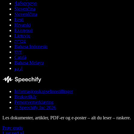
ქართული
Slovenčina
Slovenščina
Eesti
Hrvatski
Ελληνικά
Lietuvių
עברית
Bahasa Indonesia
বাংলা
Català
Bahasa Melayu
اردو
Informasjonskapselinnstillinger
Bruksvilkår
Personvernerklæring
© Speechify Inc 2026
Les dokumenter, artikler, PDF-er og e-poster – alt du leser – raskere.
Prøv gratis
Last ned nå