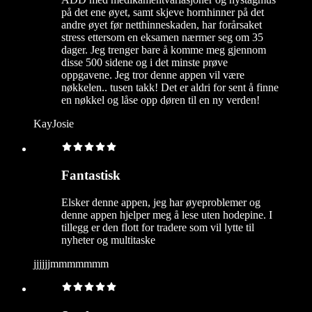
på det ene øyet, samt skjeve hornhinner på det
andre øyet før netthinneskaden, har forårsaket
stress ettersom en eksamen nærmer seg om 35
dager. Jeg trenger bare å komme meg gjennom
disse 500 sidene og i det minste prøve
oppgavene. Jeg tror denne appen vil være
nøkkelen.. tusen takk! Det er aldri for sent å finne
en nøkkel og låse opp døren til en ny verden!
KayJosie
Fantastisk
Elsker denne appen, jeg har øyeproblemer og
denne appen hjelper meg å lese uten hodepine. I
tillegg er den flott for tradere som vil lytte til
nyheter og multitaske
jjjjjjmmmmmmm