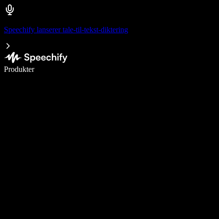
Speechify lanserer tale-til-tekst-diktering
Skriv 5× raskere med diktering
Produkter
Les mer