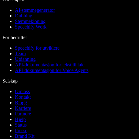
AI-stemmegenerator
Dubbing
Stemmekloning
Speechify Work
For bedrifter
Speechify for utviklere
Team
Utdanning
API-dokumentasjon for tekst til tale
API-dokumentasjon for Voice Agents
Selskap
Om oss
Kontakt
Blogg
Karriere
Partnere
Hjelp
Status
Presse
Brand Kit