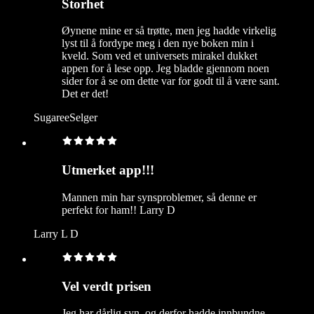
Storhet
Øynene mine er så trøtte, men jeg hadde virkelig
lyst til å fordype meg i den nye boken min i
kveld. Som ved et universets mirakel dukket
appen for å lese opp. Jeg bladde gjennom noen
sider for å se om dette var for godt til å være sant.
Det er det!
SugareeSelger
Utmerket app!!!
Mannen min har synsproblemer, så denne er
perfekt for ham!! Larry D
Larry L D
Vel verdt prisen
Jeg har dårlig syn, og derfor hadde innbundne