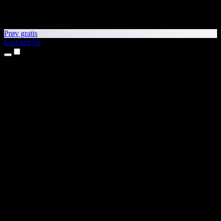
Prøv gratis
Last ned nå
Produkter
Tekst til tale
iPhone- og iPad-apper
Android-app
Chrome-utvidelse
Edge-utvidelse
Nettapp
Mac-app
Windows-app