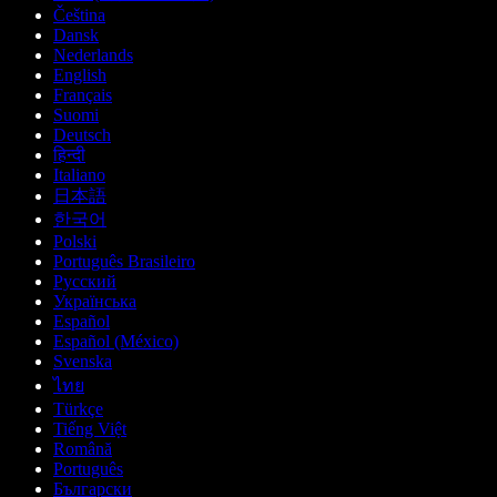
Čeština
Dansk
Nederlands
English
Français
Suomi
Deutsch
हिन्दी
Italiano
日本語
한국어
Polski
Português Brasileiro
Русский
Українська
Español
Español (México)
Svenska
ไทย
Türkçe
Tiếng Việt
Română
Português
Български