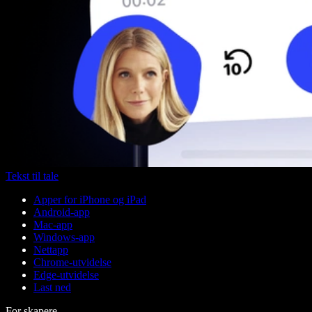
Tekst til tale
Apper for iPhone og iPad
Android-app
Mac-app
Windows-app
Nettapp
Chrome-utvidelse
Edge-utvidelse
Last ned
For skapere