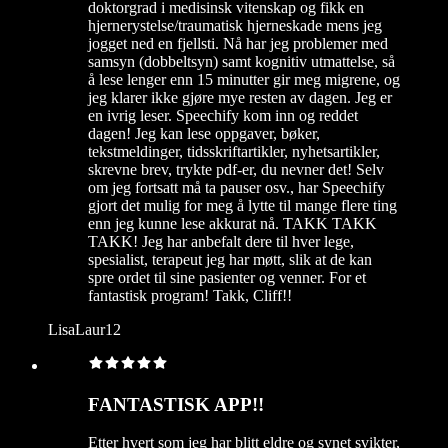
doktorgrad i medisinsk vitenskap og fikk en
hjernerystelse/traumatisk hjerneskade mens jeg
jogget ned en fjellsti. Nå har jeg problemer med
samsyn (dobbeltsyn) samt kognitiv utmattelse, så
å lese lenger enn 15 minutter gir meg migrene, og
jeg klarer ikke gjøre mye resten av dagen. Jeg er
en ivrig leser. Speechify kom inn og reddet
dagen! Jeg kan lese oppgaver, bøker,
tekstmeldinger, tidsskriftartikler, nyhetsartikler,
skrevne brev, trykte pdf-er, du nevner det! Selv
om jeg fortsatt må ta pauser osv., har Speechify
gjort det mulig for meg å lytte til mange flere ting
enn jeg kunne lese akkurat nå. TAKK TAKK
TAKK! Jeg har anbefalt dere til hver lege,
spesialist, terapeut jeg har møtt, slik at de kan
spre ordet til sine pasienter og venner. For et
fantastisk program! Takk, Cliff!!
LisaLaur12
FANTASTISK APP!!
Etter hvert som jeg har blitt eldre og synet svikter,