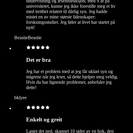
undervisning og leseinstruksjon, med 9 år på
universitetet, kunne jeg ikke forestille meg et liv
med tretthet relatert til dårlig syn. Jeg hadde
mistet en av mine største lidenskaper:
forskningsstudier. Jeg føler at livet har startet på
nytt!
BeastieBeastie
Det er bra
Jeg har et problem med at jeg får uklart syn og
migrene når jeg leser, så dette hjelper meg veldig.
Hvis du har lignende problemer, anbefaler jeg
dette!
bklyee
Enkelt og greit
Lastet det ned, skannet 10 sider av en bok, den