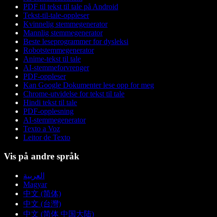
PDF til tekst til tale på Android
Tekst-til-tale-oppleser
Kvinnelig stemmegenerator
Mannlig stemmegenerator
Beste leseprogrammer for dysleksi
Robotstemmegenerator
Anime-tekst til tale
AI-stemmeforvrenger
PDF-oppleser
Kan Google Dokumenter lese opp for meg
Chrome-utvidelse for tekst til tale
Hindi tekst til tale
PDF-opplesning
AI-stemmegenerator
Texto a Voz
Leitor de Texto
Vis på andre språk
العربية
Magyar
中文 (简体)
中文 (台灣)
中文 (简体 中国大陆)