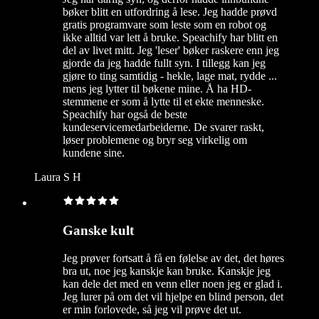
bøker blitt en utfordring å lese. Jeg hadde prøvd
gratis programvare som leste som en robot og
ikke alltid var lett å bruke. Speachify har blitt en
del av livet mitt. Jeg 'leser' bøker raskere enn jeg
gjorde da jeg hadde fullt syn. I tillegg kan jeg
gjøre to ting samtidig - hekle, lage mat, rydde ...
mens jeg lytter til bøkene mine. Å ha HD-
stemmene er som å lytte til et ekte menneske.
Speachify har også de beste
kundeservicemedarbeiderne. De svarer raskt,
løser problemene og bryr seg virkelig om
kundene sine.
Laura S H
Ganske kult
Jeg prøver fortsatt å få en følelse av det, det høres
bra ut, noe jeg kanskje kan bruke. Kanskje jeg
kan dele det med en venn eller noen jeg er glad i.
Jeg lurer på om det vil hjelpe en blind person, det
er min forlovede, så jeg vil prøve det ut.