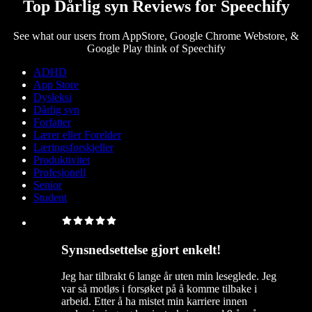
Top Dårlig syn Reviews for Speechify
See what our users from AppStore, Google Chrome Webstore, &
Google Play think of Speechify
ADHD
App Store
Dysleksi
Dårlig syn
Forfatter
Lærer eller Forelder
Læringsforskjeller
Produktivitet
Profesjonell
Senior
Student
Synsnedsettelse gjort enkelt!
Jeg har tilbrakt 6 lange år uten min leseglede. Jeg
var så motløs i forsøket på å komme tilbake i
arbeid. Etter å ha mistet min karriere innen