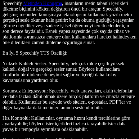
Speechify
Metinden Konuşma
, insanların metin tabanlı içerikleri
tüketme biçimini kökten değiştiren öncü bir araçtır. Speechify,
gelişmiş metinden konuşmaya teknolojisini kullanarak yazılı metni
gerçekçi sesle okunur hale getirir; bu da okuma güçlüğü yaşayanlar,
görme engelliler veya sadece işitsel öğrenmeyi tercih edenler için
son derece faydalıdır. Esnek yapısı sayesinde çok sayıda cihaz ve
platformla sorunsuzca entegre olur, kullanıcılara hareket halindeyken
bile diledikleri zaman dinleme özgürlüğü sunar.
En İyi 5 Speechify TTS Özelliği
:
Yüksek Kaliteli Sesler
: Speechify, pek çok dilde çeşitli yüksek
kaliteli, doğal ve gerçekçi sesler sunar. Böylece kullanıcılara
konforlu bir dinleme deneyimi sağlar ve içeriği daha kolay
kavramalarına yardımcı olur.
Sorunsuz Entegrasyon
: Speechify, web tarayıcıları, akıllı telefonlar
ve daha fazlası dâhil olmak üzere birçok platform ve cihazla entegre
olabilir. Kullanıcılar bu sayede web siteleri, e-postalar, PDF’ler ve
diğer kaynaklardaki metinleri anında seslendirebilir.
Hız Kontrolü
: Kullanıcılar, oynatma hızını kendi tercihlerine göre
ayarlayabilir; böylece ister içerikleri hızlıca tarayabilir ister daha
yavaş bir tempoyla ayrıntılara odaklanabilir.