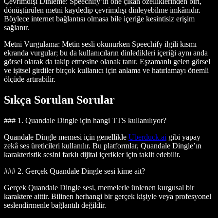
Çevrimdışı Dinleme
: Speechify’ın öne çıkan özelliklerinden biri,
dönüştürülen metni kaydedip çevrimdışı dinleyebilme imkânıdır.
Böylece internet bağlantısı olmasa bile içeriğe kesintisiz erişim
sağlanır.
Metni Vurgulama
: Metin sesli okunurken Speechify ilgili kısmı
ekranda vurgular; bu da kullanıcıların dinledikleri içeriği aynı anda
görsel olarak da takip etmesine olanak tanır. Eşzamanlı gelen görsel
ve işitsel girdiler birçok kullanıcı için anlama ve hatırlamayı önemli
ölçüde artırabilir.
Sıkça Sorulan Sorular
### 1. Quandale Dingle için hangi TTS kullanılıyor?
Quandale Dingle memesi için genellikle
Uberduck.ai
gibi yapay
zekâ ses üreticileri kullanılır. Bu platformlar, Quandale Dingle’ın
karakteristik sesini farklı dijital içerikler için taklit edebilir.
### 2. Gerçek Quandale Dingle sesi kime ait?
Gerçek Quandale Dingle sesi, memelerle ünlenen kurgusal bir
karaktere aittir. Bilinen herhangi bir gerçek kişiyle veya profesyonel
seslendirmenle bağlantılı değildir.