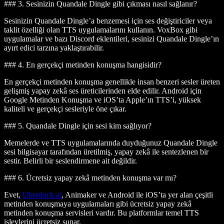
### 3. Sesinizin Quandale Dingle gibi çıkması nasıl sağlanır?
Sesinizin Quandale Dingle’a benzemesi için ses değiştiriciler veya
taklit özelliği olan TTS uygulamalarını kullanın. VoxBox gibi
uygulamalar ve bazı Discord eklentileri, sesinizi Quandale Dingle’ın
ayırt edici tarzına yaklaştırabilir.
### 4. En gerçekçi metinden konuşma hangisidir?
En gerçekçi metinden konuşma genellikle insan benzeri sesler üreten
gelişmiş yapay zekâ ses üreticilerinden elde edilir. Android için
Google Metinden Konuşma ve iOS’ta Apple’ın TTS’i, yüksek
kaliteli ve gerçekçi sesleriyle öne çıkar.
### 5. Quandale Dingle için sesi kim sağlıyor?
Memelerde ve TTS uygulamalarında duyduğunuz Quandale Dingle
sesi bilgisayar tarafından üretilmiş, yapay zekâ ile sentezlenen bir
sestir. Belirli bir seslendirmene ait değildir.
### 6. Ücretsiz yapay zekâ metinden konuşma var mı?
Evet,
Uberduck.ai
, Animaker ve Android ile iOS’ta yer alan çeşitli
metinden konuşmaya uygulamaları gibi ücretsiz yapay zekâ
metinden konuşma servisleri vardır. Bu platformlar temel TTS
işlevlerini ücretsiz sunar.