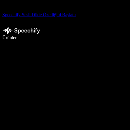
Speechify Sesli Dikte Özelliğini Başlattı
Sesli yazmayla 5 kat daha hızlı yazın
Ürünler
Daha Fazlasını Öğrenin