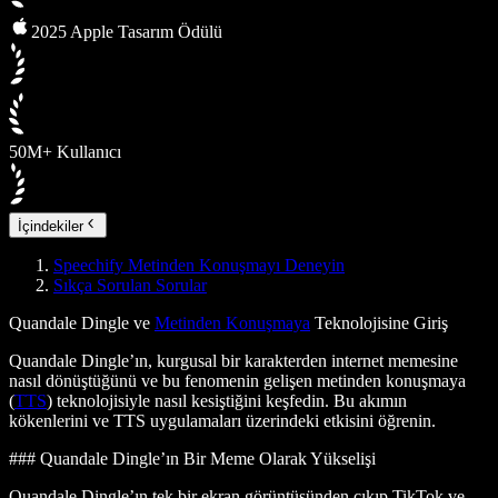
2025 Apple Tasarım Ödülü
50M+ Kullanıcı
İçindekiler
Speechify Metinden Konuşmayı Deneyin
Sıkça Sorulan Sorular
Quandale Dingle ve
Metinden Konuşmaya
Teknolojisine Giriş
Quandale Dingle’ın, kurgusal bir karakterden internet memesine
nasıl dönüştüğünü ve bu fenomenin gelişen metinden konuşmaya
(
TTS
) teknolojisiyle nasıl kesiştiğini keşfedin. Bu akımın
kökenlerini ve TTS uygulamaları üzerindeki etkisini öğrenin.
### Quandale Dingle’ın Bir Meme Olarak Yükselişi
Quandale Dingle’ın tek bir ekran görüntüsünden çıkıp TikTok ve