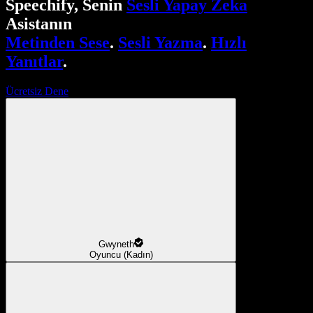
Speechify, Senin
Sesli Yapay Zeka
Asistanın
Metinden Sese
.
Sesli Yazma
.
Hızlı
Yanıtlar
.
Ücretsiz Dene
Gwyneth
Oyuncu (Kadın)