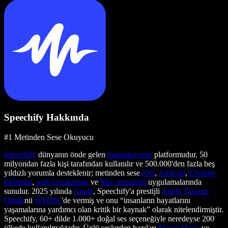
Speechify Hakkında
#1 Metinden Sese Okuyucu
Speechify
dünyanın önde gelen
metinden sese
platformudur. 50
milyondan fazla kişi tarafından kullanılır ve 500.000'den fazla beş
yıldızlı yorumla desteklenir; metinden sese
iOS
,
Android
,
Chrome
Eklentisi
,
web uygulaması
ve
Mac masaüstü
uygulamalarında
sunulur. 2025 yılında
Apple
, Speechify'a prestijli
Apple Tasarım
Ödülü
nü
WWDC
'de vermiş ve onu “insanların hayatlarını
yaşamalarına yardımcı olan kritik bir kaynak” olarak nitelendirmiştir.
Speechify, 60+ dilde 1.000+ doğal ses seçeneğiyle neredeyse 200
ülkede kullanılmaktadır. Ünlü seslerden bazıları
Snoop Dogg
ve