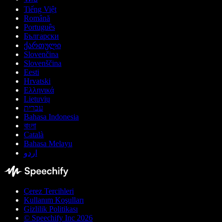
Tiếng Việt
Română
Português
Български
ქართული
Slovenčina
Slovenščina
Eesti
Hrvatski
Ελληνικά
Lietuvių
עברית
Bahasa Indonesia
বাংলা
Català
Bahasa Melayu
اردو
Çerez Tercihleri
Kullanım Koşulları
Gizlilik Politikası
© Speechify Inc 2026