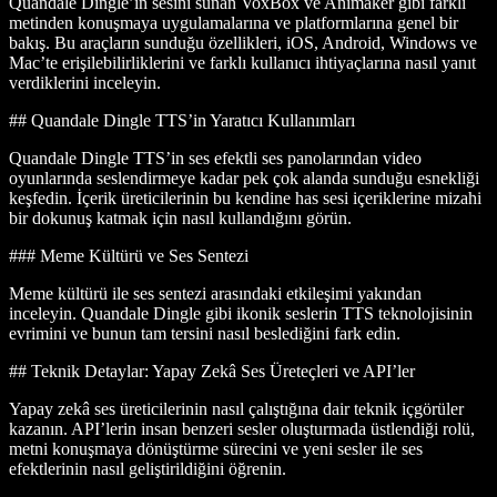
Quandale Dingle’ın sesini sunan VoxBox ve Animaker gibi farklı
metinden konuşmaya uygulamalarına ve platformlarına genel bir
bakış. Bu araçların sunduğu özellikleri, iOS, Android, Windows ve
Mac’te erişilebilirliklerini ve farklı kullanıcı ihtiyaçlarına nasıl yanıt
verdiklerini inceleyin.
## Quandale Dingle TTS’in Yaratıcı Kullanımları
Quandale Dingle TTS’in ses efektli ses panolarından video
oyunlarında seslendirmeye kadar pek çok alanda sunduğu esnekliği
keşfedin. İçerik üreticilerinin bu kendine has sesi içeriklerine mizahi
bir dokunuş katmak için nasıl kullandığını görün.
### Meme Kültürü ve Ses Sentezi
Meme kültürü ile ses sentezi arasındaki etkileşimi yakından
inceleyin. Quandale Dingle gibi ikonik seslerin TTS teknolojisinin
evrimini ve bunun tam tersini nasıl beslediğini fark edin.
## Teknik Detaylar: Yapay Zekâ Ses Üreteçleri ve API’ler
Yapay zekâ ses üreticilerinin nasıl çalıştığına dair teknik içgörüler
kazanın. API’lerin insan benzeri sesler oluşturmada üstlendiği rolü,
metni konuşmaya dönüştürme sürecini ve yeni sesler ile ses
efektlerinin nasıl geliştirildiğini öğrenin.