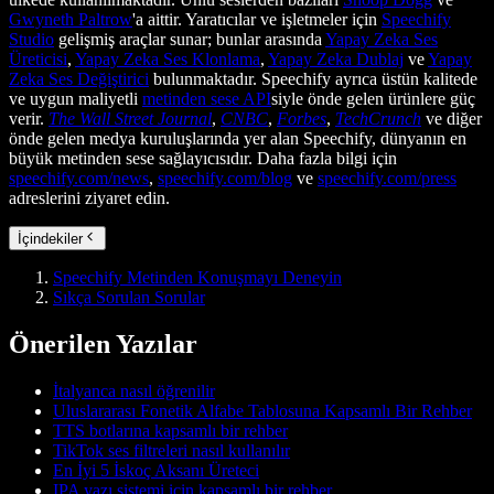
Gwyneth Paltrow
'a aittir. Yaratıcılar ve işletmeler için
Speechify
Studio
gelişmiş araçlar sunar; bunlar arasında
Yapay Zeka Ses
Üreticisi
,
Yapay Zeka Ses Klonlama
,
Yapay Zeka Dublaj
ve
Yapay
Zeka Ses Değiştirici
bulunmaktadır. Speechify ayrıca üstün kalitede
ve uygun maliyetli
metinden sese API
siyle önde gelen ürünlere güç
verir.
The Wall Street Journal
,
CNBC
,
Forbes
,
TechCrunch
ve diğer
önde gelen medya kuruluşlarında yer alan Speechify, dünyanın en
büyük metinden sese sağlayıcısıdır. Daha fazla bilgi için
speechify.com/news
,
speechify.com/blog
ve
speechify.com/press
adreslerini ziyaret edin.
İçindekiler
Speechify Metinden Konuşmayı Deneyin
Sıkça Sorulan Sorular
Önerilen Yazılar
İtalyanca nasıl öğrenilir
Uluslararası Fonetik Alfabe Tablosuna Kapsamlı Bir Rehber
TTS botlarına kapsamlı bir rehber
TikTok ses filtreleri nasıl kullanılır
En İyi 5 İskoç Aksanı Üreteci
IPA yazı sistemi için kapsamlı bir rehber