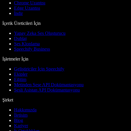
Chrome Uzantısı
Edge Uzantısı
İndir
İçerik Üreticileri İçin
Yapay Zeka Ses Oluşturucu
Dublaj
Ses Klonlama
Speechify Business
İşletmeler İçin
Geliştiriciler İçin Speechify
Ekipler
Eğitim
Metinden Sese API Dokümantasyonu
Sesli Asistan API Dokümantasyonu
Şirket
Hakkımızda
İletişim
Blog
Kariyer
İş Ortaklıkları