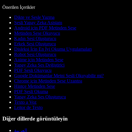
Önerilen İçerikler
Dikte ve Sesle Yazma
Sesli Yapay Zeka Asistanı
Android için PDF Metinden Sese
Metinden Sese Okuyucu
Kadın Sesi Oluşturucu
Erkek Sesi Oluşturucu
Disleksi İçin En İyi Okuma Uygulamaları
Robot Sesi Oluşturucu
Anime için Metinden Sese
Yapay Zeka Ses Değiştirici
PDF Sesli Okuyucu
Google Dokümanlar Metni Sesli Okuyabilir mi?
Chrome için Metinden Sese Uzantısı
Hintçe Metinden Sese
PDF Sesli Okuma
Yapay Zeka Ses Oluşturucu
Texto a Voz
Leitor de Texto
Diğer dillerde görüntüleyin
العربية