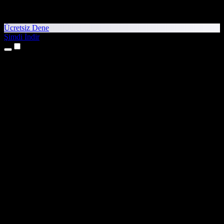
Ücretsiz Dene
Şimdi İndir
Ürünler
Metinden Sese
iPhone ve iPad Uygulamaları
Android Uygulaması
Chrome Uzantısı
Edge Uzantısı
Web Uygulaması
Mac Uygulaması
Windows Uygulaması