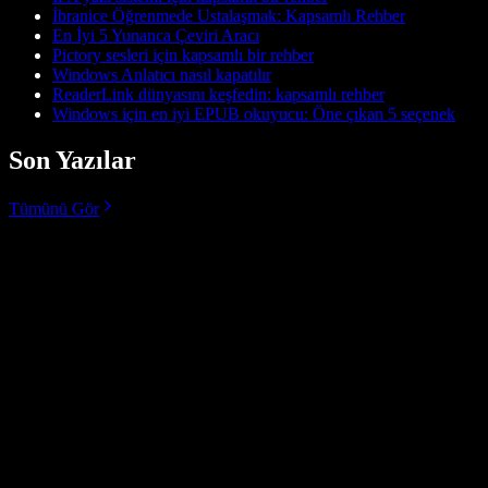
İbranice Öğrenmede Ustalaşmak: Kapsamlı Rehber
En İyi 5 Yunanca Çeviri Aracı
Pictory sesleri için kapsamlı bir rehber
Windows Anlatıcı nasıl kapatılır
ReaderLink dünyasını keşfedin: kapsamlı rehber
Windows için en iyi EPUB okuyucu: Öne çıkan 5 seçenek
Son Yazılar
Tümünü Gör