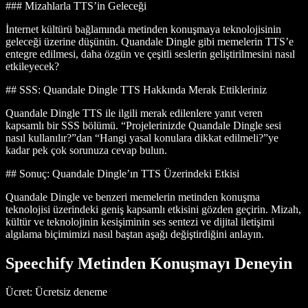
### Mizahlarla TTS’in Geleceği
İnternet kültürü bağlamında metinden konuşmaya teknolojisinin
geleceği üzerine düşünün. Quandale Dingle gibi memelerin TTS’e
entegre edilmesi, daha özgün ve çeşitli seslerin geliştirilmesini nasıl
etkileyecek?
## SSS: Quandale Dingle TTS Hakkında Merak Ettikleriniz
Quandale Dingle TTS ile ilgili merak edilenlere yanıt veren
kapsamlı bir SSS bölümü. “Projelerinizde Quandale Dingle sesi
nasıl kullanılır?”dan “Hangi yasal konulara dikkat edilmeli?”ye
kadar pek çok sorunuza cevap bulun.
## Sonuç: Quandale Dingle’ın TTS Üzerindeki Etkisi
Quandale Dingle ve benzeri memelerin metinden konuşma
teknolojisi üzerindeki geniş kapsamlı etkisini gözden geçirin. Mizah,
kültür ve teknolojinin kesişiminin ses sentezi ve dijital iletişimi
algılama biçimimizi nasıl baştan aşağı değiştirdiğini anlayın.
Speechify Metinden Konuşmayı Deneyin
Ücret
: Ücretsiz deneme