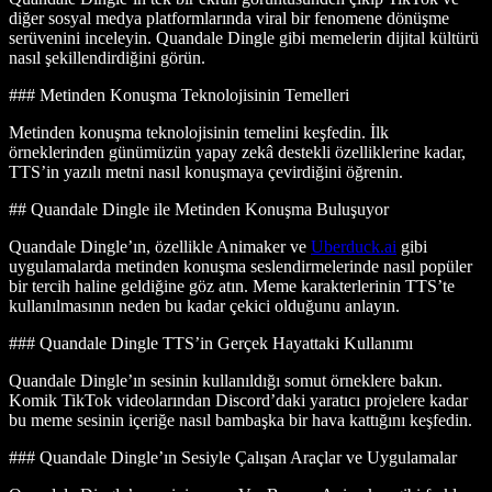
diğer sosyal medya platformlarında viral bir fenomene dönüşme
serüvenini inceleyin. Quandale Dingle gibi memelerin dijital kültürü
nasıl şekillendirdiğini görün.
### Metinden Konuşma Teknolojisinin Temelleri
Metinden konuşma teknolojisinin temelini keşfedin. İlk
örneklerinden günümüzün yapay zekâ destekli özelliklerine kadar,
TTS’in yazılı metni nasıl konuşmaya çevirdiğini öğrenin.
## Quandale Dingle ile Metinden Konuşma Buluşuyor
Quandale Dingle’ın, özellikle Animaker ve
Uberduck.ai
gibi
uygulamalarda metinden konuşma seslendirmelerinde nasıl popüler
bir tercih haline geldiğine göz atın. Meme karakterlerinin TTS’te
kullanılmasının neden bu kadar çekici olduğunu anlayın.
### Quandale Dingle TTS’in Gerçek Hayattaki Kullanımı
Quandale Dingle’ın sesinin kullanıldığı somut örneklere bakın.
Komik TikTok videolarından Discord’daki yaratıcı projelere kadar
bu meme sesinin içeriğe nasıl bambaşka bir hava kattığını keşfedin.
### Quandale Dingle’ın Sesiyle Çalışan Araçlar ve Uygulamalar