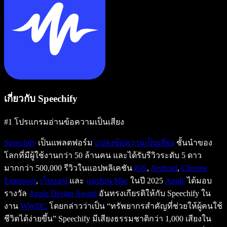
เกี่ยวกับ Speechify
#1 โปรแกรมอ่านข้อความเป็นเสียง
Speechify
เป็นแพลตฟอร์ม
แปลงข้อความเป็นเสียง
ชั้นนำของ
โลกที่มีผู้ใช้งานกว่า 50 ล้านคน และได้รับรีวิวระดับ 5 ดาว
มากกว่า 500,000 รีวิวในแอปพลิเคชัน
iOS
,
Android
,
Chrome
Extension
,
เว็บแอป
และ
แอปบน Mac
ในปี 2025
Apple
ได้มอบ
รางวัล
Apple Design Award
อันทรงเกียรติให้กับ Speechify ใน
งาน
WWDC
โดยกล่าวว่าเป็น “ทรัพยากรสำคัญที่ช่วยให้ผู้คนใช้
ชีวิตได้ง่ายขึ้น” Speechify มีเสียงธรรมชาติกว่า 1,000 เสียงใน