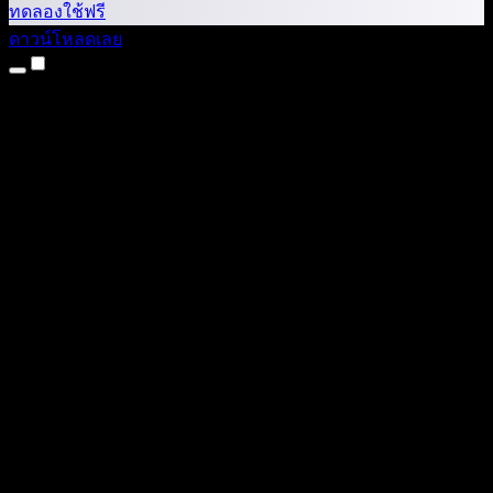
ทดลองใช้ฟรี
ดาวน์โหลดเลย
ผลิตภัณฑ์
แปลงข้อความเป็นเสียง
แอป iPhone และ iPad
แอป Android
ส่วนขยาย Chrome
ส่วนขยาย Edge
เว็บแอป
แอป Mac
แอป Windows