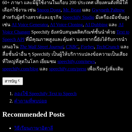
60+ ภาษา และมีผู้ใช้งานในเกือบ 200 ประเทศ เสียงคนดังที่มีให้
เลือกใช้งาน เช่น
Snoop Dogg
,
Mr. Beast
และ
Gwyneth Paltrow
สำหรับผู้สร้างสรรค์และธุรกิจ
Speechify Studio
มีเครื่องมือขั้นสูง
เช่น
AI Voice Generator
,
AI Voice Cloning
,
AI Dubbing
และ
AI
Voice Changer
Speechify ยังสนับสนุนผลิตภัณฑ์ชั้นนำด้วย
Text to
Speech API
ที่มีคุณภาพสูงและคุ้มค่า นอกจากนี้ยังได้รับการนำ
เสนอใน
The Wall Street Journal
,
CNBC
,
Forbes
,
TechCrunch
และ
สื่อชั้นนำอื่น ๆ Speechify เป็นผู้ให้บริการแปลงข้อความเป็นเสียง
ที่ใหญ่ที่สุดในโลก เยี่ยมชม
speechify.com/news
,
speechify.com/blog
และ
speechify.com/press
เพื่อเรียนรู้เพิ่มเติม
สารบัญ
ลองใช้ Speechify Text to Speech
คำถามที่พบบ่อย
Recommended Posts
วิธีเรียนภาษาอิตาลี