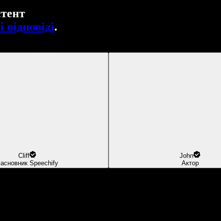
стент
 відповіді
.
Cliff
John
асновник Speechify
Актор