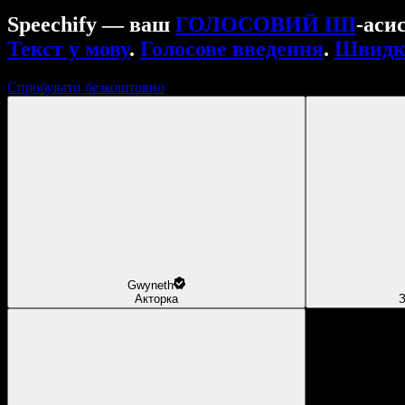
Speechify — ваш
ГОЛОСОВИЙ ШІ
-аси
Текст у мову
.
Голосове введення
.
Швидкі
Спробувати безкоштовно
Gwyneth
Акторка
З