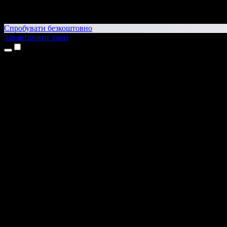
Спробувати безкоштовно
Завантажити зараз
Продукти
Текст у мовлення
Додатки для iPhone та iPad
Додаток для Android
Розширення для Chrome
Розширення для Edge
Вебдодаток
Додаток для Mac
Додаток для Windows