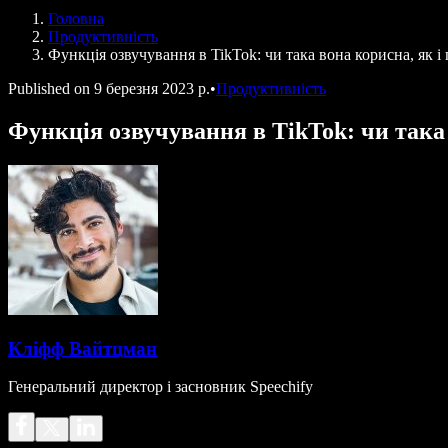
Голосові агенти SIMBA
Головна
Speechify для розробників
Продуктивність
Функція озвучування в TikTok: чи така вона корисна, як і
Published on
9 березня 2023 р.
•
Продуктивність
Функція озвучування в TikTok: чи така
Кліфф Вайтцман
Генеральний директор і засновник Speechify