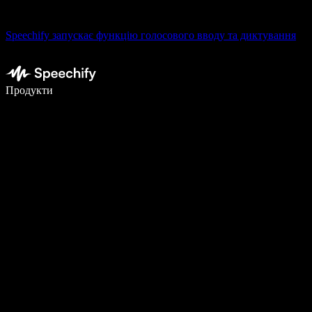
Speechify запускає функцію голосового вводу та диктування
Пишіть у 5 разів швидше за допомогою голосового введення
Продукти
Дізнатися більше