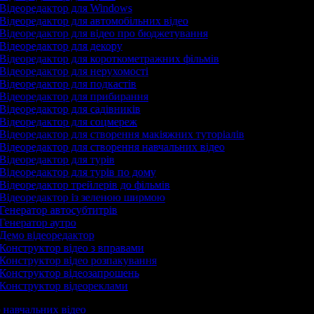
Відеоредактор для Windows
Відеоредактор для автомобільних відео
Відеоредактор для відео про бюджетування
Відеоредактор для декору
Відеоредактор для короткометражних фільмів
Відеоредактор для нерухомості
Відеоредактор для подкастів
Відеоредактор для прибирання
Відеоредактор для садівників
Відеоредактор для соцмереж
Відеоредактор для створення макіяжних туторіалів
Відеоредактор для створення навчальних відео
Відеоредактор для турів
Відеоредактор для турів по дому
Відеоредактор трейлерів до фільмів
Відеоредактор із зеленою ширмою
Генератор автосубтитрів
Генератор аутро
Демо відеоредактор
Конструктор відео з вправами
Конструктор відео розпакування
Конструктор відеозапрошень
Конструктор відеореклами
р навчальних відео