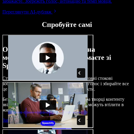
забажаєте. Збережіть голос, інтонацію та темп мовця.
Переглянути AI-дубляж
Спробуйте самі
Ось лише невелика частина
можливостей, які ви отримаєте зі
Speechify Studio.
Створюйте озвучення, додавайте безкоштовні стокові
зображення, музику, відео, клонуйте свій голос і збирайте все
це в цілісні, захопливі аудіо- та відеопроєкти.
Без складного навчання й прямо з браузера творці контенту
звільняються від традиційних обмежень і можуть втілити в
життя будь-які ідеї.
Запустити Studio