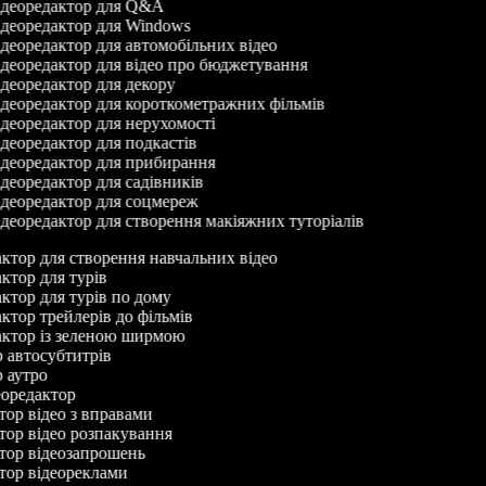
деоредактор для Q&A
деоредактор для Windows
деоредактор для автомобільних відео
деоредактор для відео про бюджетування
деоредактор для декору
деоредактор для короткометражних фільмів
деоредактор для нерухомості
деоредактор для подкастів
деоредактор для прибирання
деоредактор для садівників
деоредактор для соцмереж
деоредактор для створення макіяжних туторіалів
актор для створення навчальних відео
актор для турів
актор для турів по дому
актор трейлерів до фільмів
дактор із зеленою ширмою
р автосубтитрів
р аутро
деоредактор
ктор відео з вправами
ктор відео розпакування
ктор відеозапрошень
ктор відеореклами