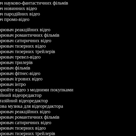
ач науково-фантастичних фільмів
ач новинних відео
ач пародійних відео
ач промо-відео
рювач реакційних відео
рювач романтичних фільмів
рювач сатиричних відео
рювач тизерних відео
рювач тизерних трейлерів
рювач тревел-відео
рювач трилерів
рювач фільмів
рювач фітнес-відео
рювач ігрових відео
рювач інтро
рюйте відео з модними покупками
йний відеоредактор
азійний відеоредактор
ва музика для відеоредактора
рювач реакційних відео
рювач романтичних фільмів
рювач сатиричних відео
рювач тизерних відео
рювач тизерних трейлерів