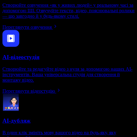
Створюйте озвучення «як у живих людей» у реальному часі за
допомогою ШІ. Озвучуйте тексти, відео, пояснювальні ролики
— що завгодно й у будь-якому стилі.
Переглянути озвучення
AI-відеостудія
Створюйте та редагуйте відео з нуля за допомогою наших AI-
інструментів. Ваша універсальна студія для створення й
монтажу відео.
Переглянути відеостудію
AI-дубляж
В один клік змініть мову вашого відео на будь-яку, яку