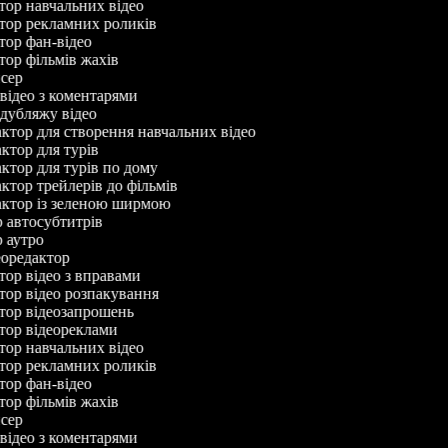
ктор навчальних відео
ктор рекламних роликів
ктор фан-відео
ктор фільмів жахів
исер
 відео з коментарями
р дубляжу відео
актор для створення навчальних відео
актор для турів
актор для турів по дому
актор трейлерів до фільмів
дактор із зеленою ширмою
р автосубтитрів
р аутро
деоредактор
ктор відео з вправами
ктор відео розпакування
ктор відеозапрошень
ктор відеореклами
ктор навчальних відео
ктор рекламних роликів
ктор фан-відео
ктор фільмів жахів
исер
 відео з коментарями