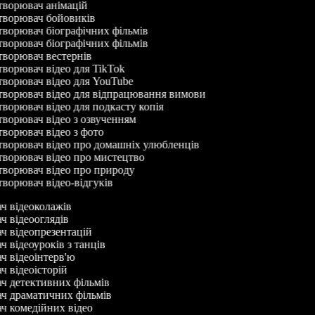
ворювач анімацій
ворювач бойовиків
ворювач біографічних фільмів
ворювач біографічних фільмів
ворювач вестернів
ворювач відео для TikTok
ворювач відео для YouTube
ворювач відео для відпрацювання вимови
ворювач відео для подкасту копія
ворювач відео з озвученням
ворювач відео з фото
ворювач відео про домашніх улюбленців
ворювач відео про мистецтво
ворювач відео про природу
ворювач відео-відгуків
ач відеоколажів
ач відеооглядів
ач відеопрезентацій
ч відеоуроків з танців
ач відеоінтерв'ю
ач відеоісторій
ач детективних фільмів
ач драматичних фільмів
ач комедійних відео