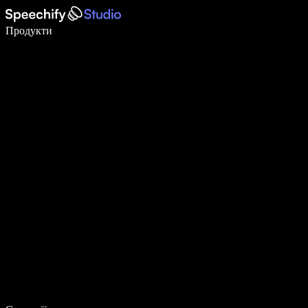
Пишіть у 5 разів швидше за допомогою голосового введення
Продукти
Дізнатися більше