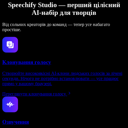
Speechify Studio — перший цілісний
AI-набір для творців
Від сольних креаторів до команд — тепер усе набагато
простіше.
Клонування голосу
Створюйте високоякісні AI-клони людських голосів за лічені
секунди. Нічого не потрібно встановлювати — усе працює
прямо у вашому браузері.
Переглянути клонування голосу
Озвучення