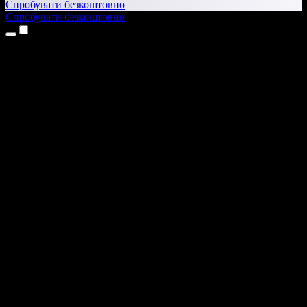
Спробувати безкоштовно
Спробувати безкоштовно
Продукти
Текст у мовлення
Додатки для iPhone та iPad
Додаток для Android
Розширення для Chrome
Розширення для Edge
Вебдодаток
Додаток для Mac
Додаток для Windows
ШІ-генератор голосу
Озвучення