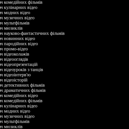
ач комедійних фільмів
ач кулінарних відео
ач модних відео
ач музичних відео
ач мультфільмів
ач мюзиклів
ач науково-фантастичних фільмів
ач новинних відео
ач пародійних відео
ач промо-відео
ач відеоколажів
ач відеооглядів
ач відеопрезентацій
ч відеоуроків з танців
ач відеоінтерв'ю
ач відеоісторій
ач детективних фільмів
ач драматичних фільмів
ач комедійних відео
ач комедійних фільмів
ач кулінарних відео
ач модних відео
ач музичних відео
ач мультфільмів
ач мюзиклів