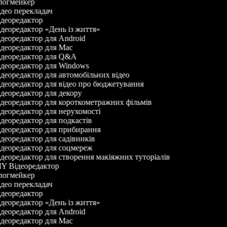
огмейкер
део перекладач
деоредактор
деоредактор «День із життя»
деоредактор для Android
деоредактор для Mac
деоредактор для Q&A
деоредактор для Windows
деоредактор для автомобільних відео
деоредактор для відео про бюджетування
деоредактор для декору
деоредактор для короткометражних фільмів
деоредактор для нерухомості
деоредактор для подкастів
деоредактор для прибирання
деоредактор для садівників
деоредактор для соцмереж
деоредактор для створення макіяжних туторіалів
Y Відеоредактор
огмейкер
део перекладач
деоредактор
деоредактор «День із життя»
деоредактор для Android
деоредактор для Mac