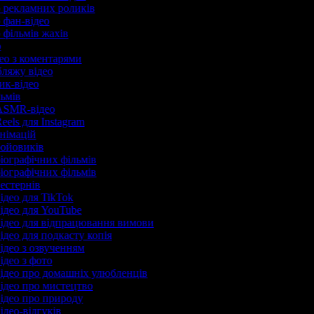
р рекламних роликів
р фан-відео
 фільмів жахів
р
део з коментарями
бляжу відео
рик-відео
льмів
 ASMR-відео
eels для Instagram
анімацій
бойовиків
біографічних фільмів
біографічних фільмів
вестернів
ідео для TikTok
відео для YouTube
відео для відпрацювання вимови
ідео для подкасту копія
відео з озвученням
ідео з фото
відео про домашніх улюбленців
відео про мистецтво
відео про природу
ідео-відгуків