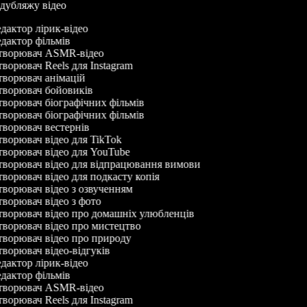
р дубляжу відео
дактор лірик-відео
дактор фільмів
ворювач ASMR-відео
ворювач Reels для Instagram
ворювач анімацій
ворювач бойовиків
ворювач біографічних фільмів
ворювач біографічних фільмів
ворювач вестернів
ворювач відео для TikTok
ворювач відео для YouTube
ворювач відео для відпрацювання вимови
ворювач відео для подкасту копія
ворювач відео з озвученням
ворювач відео з фото
ворювач відео про домашніх улюбленців
ворювач відео про мистецтво
ворювач відео про природу
ворювач відео-відгуків
дактор лірик-відео
дактор фільмів
ворювач ASMR-відео
ворювач Reels для Instagram