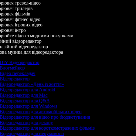
рювач тревел-відео
рювач трилерів
рювач фільмів
рювач фітнес-відео
рювач ігрових відео
рювач інтро
рюйте відео з модними покупками
йний відеоредактор
азійний відеоредактор
ва музика для відеоредактора
DIY Відеоредактор
Влогмейкер
Відео перекладач
Відеоредактор
Відеоредактор «День із життя»
Відеоредактор для Android
Відеоредактор для Mac
Відеоредактор для Q&A
Відеоредактор для Windows
Відеоредактор для автомобільних відео
Відеоредактор для відео про бюджетування
Відеоредактор для декору
Відеоредактор для короткометражних фільмів
Відеоредактор для нерухомості