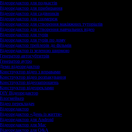
Відеоредактор для подкастів
Відеоредактор для прибирання
Відеоредактор для садівників
Відеоредактор для соцмереж
Відеоредактор для створення макіяжних туторіалів
Відеоредактор для створення навчальних відео
Відеоредактор для турів
Відеоредактор для турів по дому
Відеоредактор трейлерів до фільмів
Відеоредактор із зеленою ширмою
Генератор автосубтитрів
Генератор аутро
Демо відеоредактор
Конструктор відео з вправами
Конструктор відео розпакування
Конструктор відеозапрошень
Конструктор відеореклами
DIY Відеоредактор
Влогмейкер
Відео перекладач
Відеоредактор
Відеоредактор «День із життя»
Відеоредактор для Android
Відеоредактор для Mac
Відеоредактор для Q&A