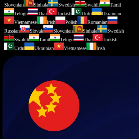
Slovenian
Sinhala
Swedish
Swahili
Tamil
Telugu
Thai
Turkish
Urdu
Ukrainian
Vietnamese
Irish
Polish
Romanian
Russian
Slovak
Slovenian
Sinhala
Swedish
Swahili
Tamil
Telugu
Thai
Turkish
Urdu
Ukrainian
Vietnamese
Irish