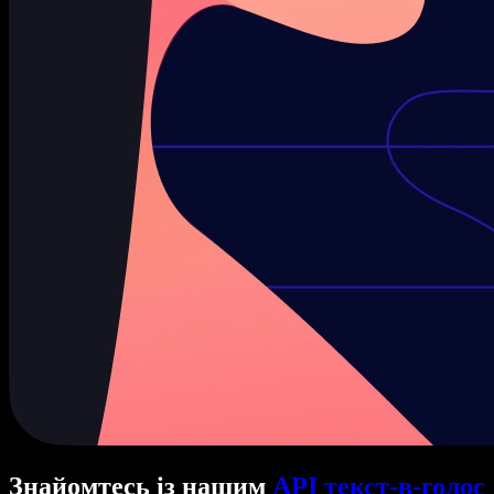
Знайомтесь із нашим
API текст-в-голос