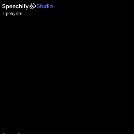
Пишіть у 5 разів швидше за допомогою голосового введення
Продукти
Дізнатися більше