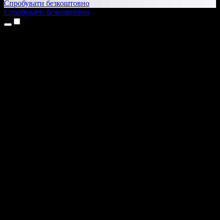
Спробувати безкоштовно
Спробувати безкоштовно
Продукти
Текст у мовлення
Додатки для iPhone та iPad
Додаток для Android
Розширення для Chrome
Розширення для Edge
Вебдодаток
Додаток для Mac
Додаток для Windows
ШІ-генератор голосу
Озвучення