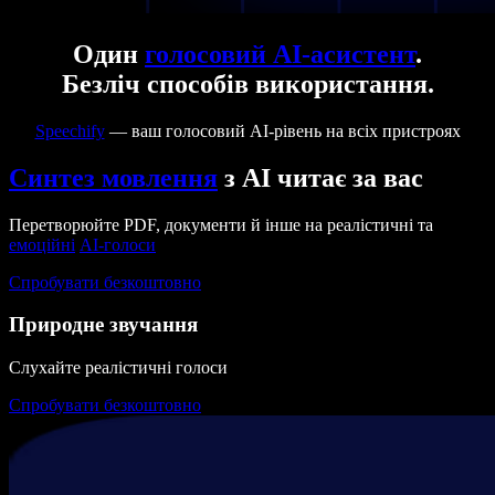
Один
голосовий AI-асистент
.
Безліч способів використання.
Speechify
— ваш голосовий AI-рівень на всіх пристроях
Синтез мовлення
з AI читає за вас
Перетворюйте PDF, документи й інше на реалістичні та
емоційні
AI-голоси
Спробувати безкоштовно
Природне звучання
Слухайте реалістичні голоси
Спробувати безкоштовно