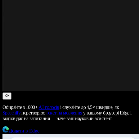
Обирайте з 1000+
AI-голосів
і слухайте до 4,5× швидше, як
Speechify
перетворює
текст на мовлення
у вашому браузері Edge і
відповідає на запитання — наче ваш науковий асистент
Додати в Edge