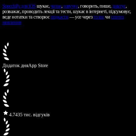
Speechify
для iOS
шукає,
читає
,
озвучує
, говорить, пише,
диктує
,
розважає, проводить лекції та тести, шукає в інтернеті, підсумовує,
веде нотатки та створює
подкасти
— усе через
голос
чи
синтез
мовлення
Додаток дня
App Store
4.7
435 тис. відгуків