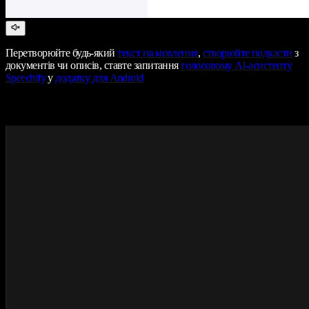
Перетворюйте будь-який
текст на мовлення
,
створюйте подкасти
з
документів чи описів, ставте запитання
голосовому AI-асистенту
Speechify
у
додатку для Android