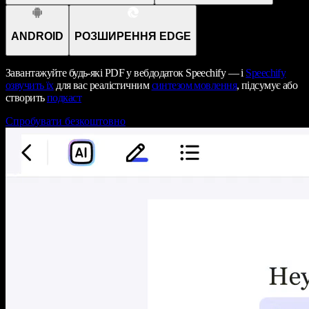
ANDROID
РОЗШИРЕННЯ EDGE
Завантажуйте будь-які PDF у вебдодаток Speechify — і
Speechify
озвучить їх
для вас реалістичним
синтезом мовлення
, підсумує або
створить
подкаст
Спробувати безкоштовно