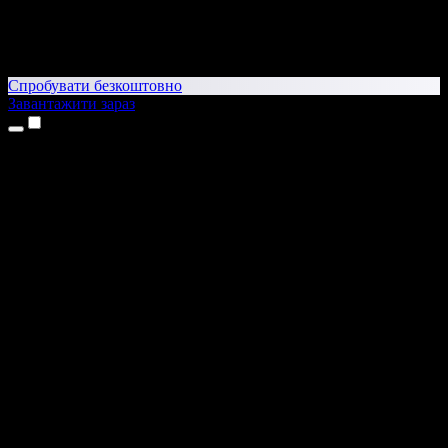
Спробувати безкоштовно
Завантажити зараз
Продукти
Текст у мовлення
Додатки для iPhone та iPad
Додаток для Android
Розширення для Chrome
Розширення для Edge
Вебдодаток
Додаток для Mac