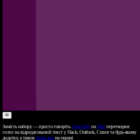
Замість набору — просто говоріть.
Speechify
на
Mac
перетворює
голос на відредагований текст у Slack, Outlook, Cursor та будь-якому
додатку, а також
читає все
на екрані