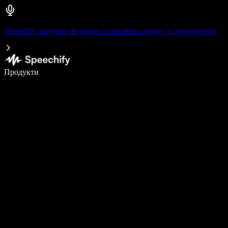
Speechify запускає функцію голосового вводу та диктування
Пишіть у 5 разів швидше за допомогою голосового введення
Продукти
Дізнатися більше