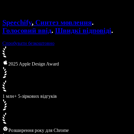
Speechify для бізнесу та освіти
Speechify для програми Access to Work
Speechify для DSA
Голосові агенти SIMBA
Speechify
,
Синтез мовлення
.
Speechify для розробників
Голосовий ввід
.
Швидкі відповіді
.
Спробувати безкоштовно
2025 Apple Design Award
1 млн+ 5-зіркових відгуків
Розширення року для Chrome