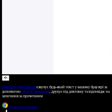
Speechify
для Chrome
озвучує будь-який текст у вашому браузері за
допомогою
синтезу мовлення
, друкує під диктовку та відповідає на
запитання за прочитаним
Додати в Chrome