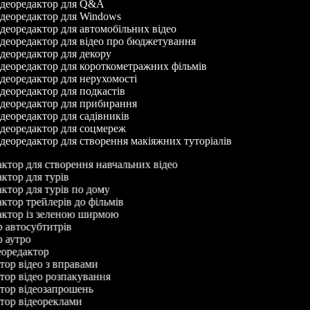
деоредактор для Q&A
деоредактор для Windows
деоредактор для автомобільних відео
деоредактор для відео про бюджетування
деоредактор для декору
деоредактор для короткометражних фільмів
деоредактор для нерухомості
деоредактор для подкастів
деоредактор для прибирання
деоредактор для садівників
деоредактор для соцмереж
деоредактор для створення макіяжних туторіалів
дактор для створення навчальних відео
актор для турів
актор для турів по дому
актор трейлерів до фільмів
дактор із зеленою ширмою
ор автосубтитрів
ор аутро
деоредактор
ктор відео з вправами
ктор відео розпакування
ктор відеозапрошень
ктор відеореклами