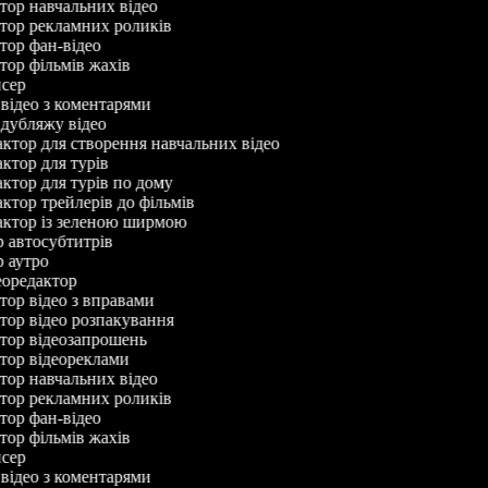
ктор навчальних відео
ктор рекламних роликів
ктор фан-відео
ктор фільмів жахів
исер
р відео з коментарями
р дубляжу відео
дактор для створення навчальних відео
актор для турів
актор для турів по дому
актор трейлерів до фільмів
дактор із зеленою ширмою
ор автосубтитрів
ор аутро
деоредактор
ктор відео з вправами
ктор відео розпакування
ктор відеозапрошень
ктор відеореклами
ктор навчальних відео
ктор рекламних роликів
ктор фан-відео
ктор фільмів жахів
исер
р відео з коментарями