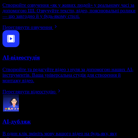
Створюйте озвучення «як у живих людей» у реальному часі за
допомогою ШІ. Озвучуйте тексти, відео, пояснювальні ролики
— що завгодно й у будь-якому стилі.
Переглянути озвучення
AI-відеостудія
Створюйте та редагуйте відео з нуля за допомогою наших AI-
інструментів. Ваша універсальна студія для створення й
монтажу відео.
Переглянути відеостудію
AI-дубляж
В один клік змініть мову вашого відео на будь-яку, яку