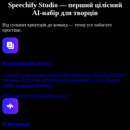
Speechify Studio — перший цілісний
AI-набір для творців
Від сольних креаторів до команд — тепер усе набагато
простіше.
Клонування голосу
Створюйте високоякісні AI-клони людських голосів за лічені
секунди. Нічого не потрібно встановлювати — усе працює
прямо у вашому браузері.
Переглянути клонування голосу
Озвучення