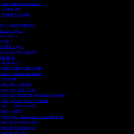
р рекламних роликів
р фан-відео
р фільмів жахів
р
део з коментарями
убляжу відео
рик-відео
льмів
 ASMR-відео
eels для Instagram
анімацій
бойовиків
біографічних фільмів
біографічних фільмів
вестернів
відео для TikTok
відео для YouTube
відео для відпрацювання вимови
ідео для подкасту копія
відео з озвученням
ідео з фото
відео про домашніх улюбленців
відео про мистецтво
відео про природу
ідео-відгуків