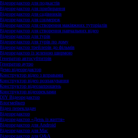
Відеоредактор для подкастів
Відеоредактор для прибирання
Відеоредактор для садівників
Відеоредактор для соцмереж
Відеоредактор для створення макіяжних туторіалів
Відеоредактор для створення навчальних відео
Відеоредактор для турів
Відеоредактор для турів по дому
Відеоредактор трейлерів до фільмів
Відеоредактор із зеленою ширмою
Генератор автосубтитрів
Генератор аутро
Демо відеоредактор
Конструктор відео з вправами
Конструктор відео розпакування
Конструктор відеозапрошень
Конструктор відеореклами
DIY Відеоредактор
Влогмейкер
Відео перекладач
Відеоредактор
Відеоредактор «День із життя»
Відеоредактор для Android
Відеоредактор для Mac
Відеоредактор для Q&A