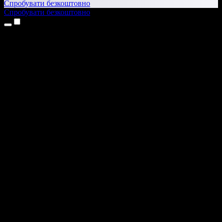
Спробувати безкоштовно
Спробувати безкоштовно
Продукти
Текст у мовлення
Додатки для iPhone та iPad
Додаток для Android
Розширення для Chrome
Розширення для Edge
Вебдодаток
Додаток для Mac
Додаток для Windows
ШІ-генератор голосу
Озвучення