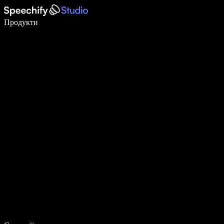
Пишіть у 5 разів швидше за допомогою голосового введення
Продукти
Дізнатися більше