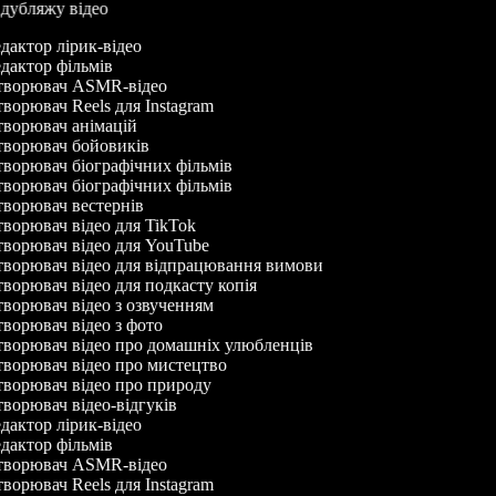
р дубляжу відео
дактор лірик-відео
дактор фільмів
ворювач ASMR-відео
ворювач Reels для Instagram
ворювач анімацій
ворювач бойовиків
ворювач біографічних фільмів
ворювач біографічних фільмів
ворювач вестернів
ворювач відео для TikTok
ворювач відео для YouTube
ворювач відео для відпрацювання вимови
ворювач відео для подкасту копія
ворювач відео з озвученням
ворювач відео з фото
ворювач відео про домашніх улюбленців
ворювач відео про мистецтво
ворювач відео про природу
ворювач відео-відгуків
дактор лірик-відео
дактор фільмів
ворювач ASMR-відео
ворювач Reels для Instagram