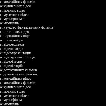
ач комедійних фільмів
ач кулінарних відео
ач модних відео
ач музичних відео
ач мультфільмів
ач мюзиклів
ач науково-фантастичних фільмів
ач новинних відео
ач пародійних відео
ач промо-відео
ач відеоколажів
ач відеооглядів
ач відеопрезентацій
ч відеоуроків з танців
ач відеоінтерв'ю
ач відеоісторій
ач детективних фільмів
ач драматичних фільмів
ач комедійних відео
ач комедійних фільмів
ач кулінарних відео
ач модних відео
ач музичних відео
ач мультфільмів
ач мюзиклів