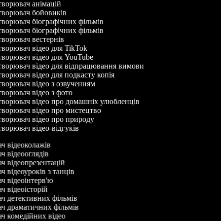
ворювач анімацій
ворювач бойовиків
ворювач біографічних фільмів
ворювач біографічних фільмів
ворювач вестернів
ворювач відео для TikTok
ворювач відео для YouTube
ворювач відео для відпрацювання вимови
ворювач відео для подкасту копія
ворювач відео з озвученням
ворювач відео з фото
ворювач відео про домашніх улюбленців
ворювач відео про мистецтво
ворювач відео про природу
ворювач відео-відгуків
ач відеоколажів
ач відеооглядів
ач відеопрезентацій
ч відеоуроків з танців
ач відеоінтерв'ю
ач відеоісторій
ач детективних фільмів
ач драматичних фільмів
ач комедійних відео