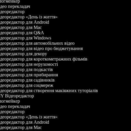
огмейкер
део перекладач
деоредактор
деоредактор «День із життя»
деоредактор для Android
деоредактор для Mac
деоредактор для Q&A
деоредактор для Windows
деоредактор для автомобільних відео
деоредактор для відео про бюджетування
деоредактор для декору
деоредактор для короткометражних фільмів
деоредактор для нерухомості
деоредактор для подкастів
деоредактор для прибирання
деоредактор для садівників
деоредактор для соцмереж
деоредактор для створення макіяжних туторіалів
Y Відеоредактор
огмейкер
део перекладач
деоредактор
деоредактор «День із життя»
деоредактор для Android
деоредактор для Mac