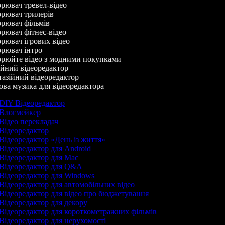
рювач тревел-відео
рювач трилерів
рювач фільмів
ювач фітнес-відео
ювач ігрових відео
рювач інтро
рюйте відео з модними покупками
йний відеоредактор
азійний відеоредактор
а музика для відеоредактора
DIY Відеоредактор
Влогмейкер
Відео перекладач
Відеоредактор
Відеоредактор «День із життя»
Відеоредактор для Android
Відеоредактор для Mac
Відеоредактор для Q&A
Відеоредактор для Windows
Відеоредактор для автомобільних відео
Відеоредактор для відео про бюджетування
Відеоредактор для декору
Відеоредактор для короткометражних фільмів
Відеоредактор для нерухомості