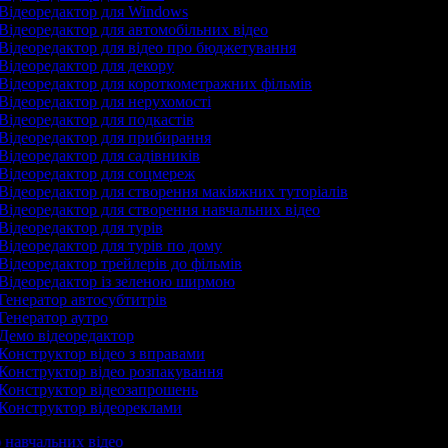
Відеоредактор для Windows
Відеоредактор для автомобільних відео
Відеоредактор для відео про бюджетування
Відеоредактор для декору
Відеоредактор для короткометражних фільмів
Відеоредактор для нерухомості
Відеоредактор для подкастів
Відеоредактор для прибирання
Відеоредактор для садівників
Відеоредактор для соцмереж
Відеоредактор для створення макіяжних туторіалів
Відеоредактор для створення навчальних відео
Відеоредактор для турів
Відеоредактор для турів по дому
Відеоредактор трейлерів до фільмів
Відеоредактор із зеленою ширмою
Генератор автосубтитрів
Генератор аутро
Демо відеоредактор
Конструктор відео з вправами
Конструктор відео розпакування
Конструктор відеозапрошень
Конструктор відеореклами
р навчальних відео