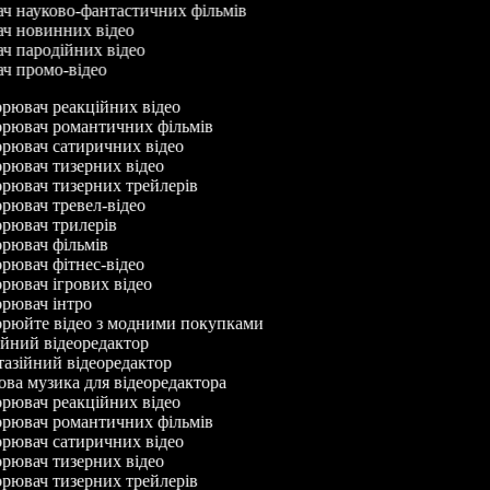
ач науково-фантастичних фільмів
ач новинних відео
ач пародійних відео
ач промо-відео
рювач реакційних відео
рювач романтичних фільмів
рювач сатиричних відео
рювач тизерних відео
рювач тизерних трейлерів
рювач тревел-відео
рювач трилерів
рювач фільмів
ювач фітнес-відео
ювач ігрових відео
рювач інтро
рюйте відео з модними покупками
йний відеоредактор
азійний відеоредактор
а музика для відеоредактора
рювач реакційних відео
рювач романтичних фільмів
рювач сатиричних відео
рювач тизерних відео
рювач тизерних трейлерів