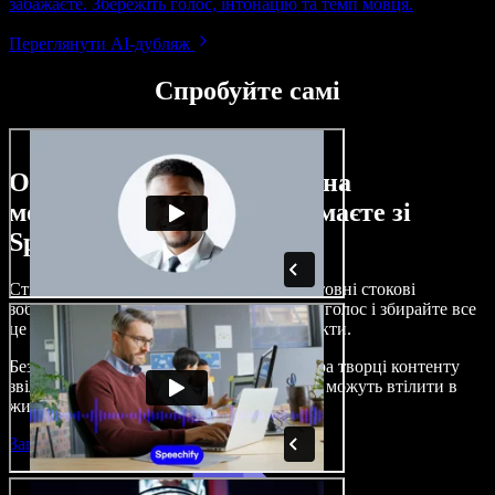
забажаєте. Збережіть голос, інтонацію та темп мовця.
Переглянути AI-дубляж
Спробуйте самі
Ось лише невелика частина
можливостей, які ви отримаєте зі
Speechify Studio.
Створюйте озвучення, додавайте безкоштовні стокові
зображення, музику, відео, клонуйте свій голос і збирайте все
це в цілісні, захопливі аудіо- та відеопроєкти.
Без складного навчання й прямо з браузера творці контенту
звільняються від традиційних обмежень і можуть втілити в
життя будь-які ідеї.
Запустити Studio