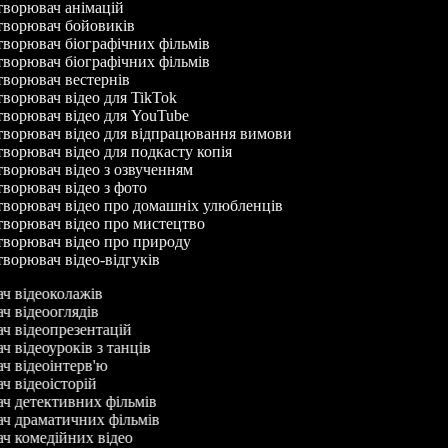
ворювач анімацій
ворювач бойовиків
ворювач біографічних фільмів
ворювач біографічних фільмів
ворювач вестернів
ворювач відео для TikTok
ворювач відео для YouTube
ворювач відео для відпрацювання вимови
ворювач відео для подкасту копія
ворювач відео з озвученням
ворювач відео з фото
ворювач відео про домашніх улюбленців
ворювач відео про мистецтво
ворювач відео про природу
ворювач відео-відгуків
ач відеоколажів
ач відеооглядів
ач відеопрезентацій
ч відеоуроків з танців
ач відеоінтерв'ю
ач відеоісторій
ач детективних фільмів
ач драматичних фільмів
ач комедійних відео