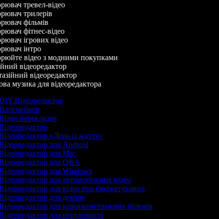
ювач тревел-відео
рювач трилерів
рювач фільмів
ювач фітнес-відео
ювач ігрових відео
рювач інтро
рюйте відео з модними покупками
йний відеоредактор
азійний відеоредактор
а музика для відеоредактора
DIY Відеоредактор
Влогмейкер
Відео перекладач
Відеоредактор
Відеоредактор «День із життя»
Відеоредактор для Android
Відеоредактор для Mac
Відеоредактор для Q&A
Відеоредактор для Windows
Відеоредактор для автомобільних відео
Відеоредактор для відео про бюджетування
Відеоредактор для декору
Відеоредактор для короткометражних фільмів
Відеоредактор для нерухомості