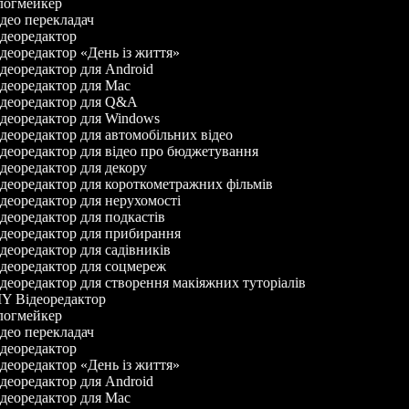
огмейкер
део перекладач
деоредактор
деоредактор «День із життя»
деоредактор для Android
деоредактор для Mac
деоредактор для Q&A
деоредактор для Windows
деоредактор для автомобільних відео
деоредактор для відео про бюджетування
деоредактор для декору
деоредактор для короткометражних фільмів
деоредактор для нерухомості
деоредактор для подкастів
деоредактор для прибирання
деоредактор для садівників
деоредактор для соцмереж
деоредактор для створення макіяжних туторіалів
Y Відеоредактор
огмейкер
део перекладач
деоредактор
деоредактор «День із життя»
деоредактор для Android
деоредактор для Mac