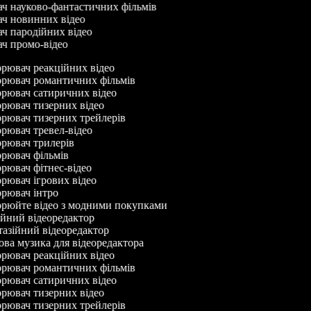
ач науково-фантастичних фільмів
ач новинних відео
ач пародійних відео
ач промо-відео
рювач реакційних відео
рювач романтичних фільмів
рювач сатиричних відео
рювач тизерних відео
рювач тизерних трейлерів
ювач тревел-відео
рювач трилерів
рювач фільмів
ювач фітнес-відео
ювач ігрових відео
рювач інтро
рюйте відео з модними покупками
йний відеоредактор
азійний відеоредактор
а музика для відеоредактора
рювач реакційних відео
рювач романтичних фільмів
рювач сатиричних відео
рювач тизерних відео
рювач тизерних трейлерів