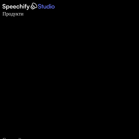
Пишіть у 5 разів швидше за допомогою голосового введення
Продукти
Дізнатися більше