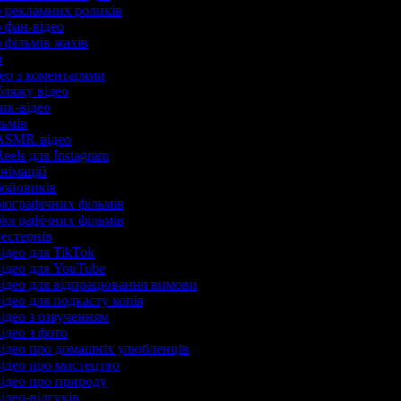
р рекламних роликів
р фан-відео
р фільмів жахів
ер
део з коментарями
убляжу відео
рик-відео
льмів
 ASMR-відео
eels для Instagram
анімацій
бойовиків
біографічних фільмів
біографічних фільмів
вестернів
відео для TikTok
відео для YouTube
відео для відпрацювання вимови
ідео для подкасту копія
відео з озвученням
відео з фото
відео про домашніх улюбленців
відео про мистецтво
відео про природу
ідео-відгуків