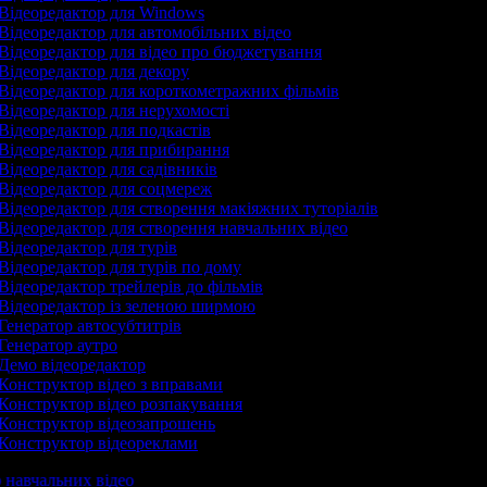
Відеоредактор для Windows
Відеоредактор для автомобільних відео
Відеоредактор для відео про бюджетування
Відеоредактор для декору
Відеоредактор для короткометражних фільмів
Відеоредактор для нерухомості
Відеоредактор для подкастів
Відеоредактор для прибирання
Відеоредактор для садівників
Відеоредактор для соцмереж
Відеоредактор для створення макіяжних туторіалів
Відеоредактор для створення навчальних відео
Відеоредактор для турів
Відеоредактор для турів по дому
Відеоредактор трейлерів до фільмів
Відеоредактор із зеленою ширмою
Генератор автосубтитрів
Генератор аутро
Демо відеоредактор
Конструктор відео з вправами
Конструктор відео розпакування
Конструктор відеозапрошень
Конструктор відеореклами
р навчальних відео