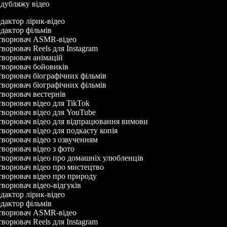
р дубляжу відео
дактор лірик-відео
дактор фільмів
ворювач ASMR-відео
ворювач Reels для Instagram
ворювач анімацій
ворювач бойовиків
ворювач біографічних фільмів
ворювач біографічних фільмів
ворювач вестернів
ворювач відео для TikTok
ворювач відео для YouTube
ворювач відео для відпрацювання вимови
ворювач відео для подкасту копія
ворювач відео з озвученням
ворювач відео з фото
ворювач відео про домашніх улюбленців
ворювач відео про мистецтво
ворювач відео про природу
ворювач відео-відгуків
дактор лірик-відео
дактор фільмів
ворювач ASMR-відео
ворювач Reels для Instagram