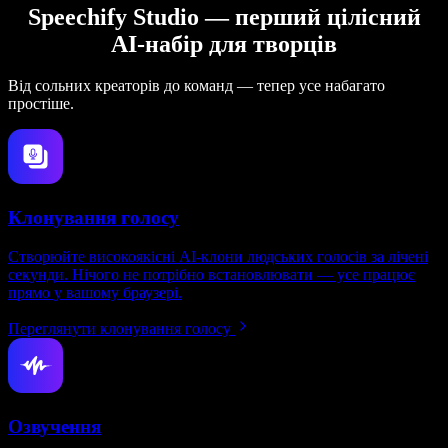
Speechify Studio — перший цілісний
AI-набір для творців
Від сольних креаторів до команд — тепер усе набагато
простіше.
Клонування голосу
Створюйте високоякісні AI-клони людських голосів за лічені
секунди. Нічого не потрібно встановлювати — усе працює
прямо у вашому браузері.
Переглянути клонування голосу
Озвучення