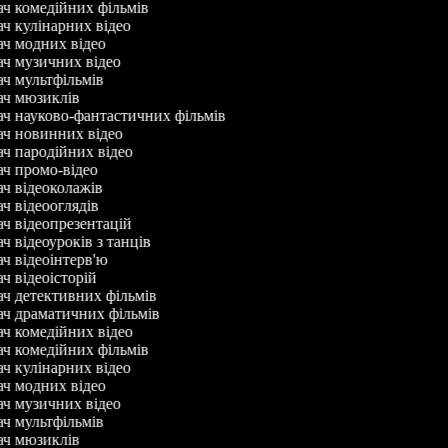
ач комедійних фільмів
ач кулінарних відео
ач модних відео
ач музичних відео
ач мультфільмів
ач мюзиклів
ач науково-фантастичних фільмів
ач новинних відео
ач пародійних відео
ач промо-відео
ач відеоколажів
ач відеооглядів
ач відеопрезентацій
ч відеоуроків з танців
ач відеоінтерв'ю
ач відеоісторій
ач детективних фільмів
ач драматичних фільмів
ач комедійних відео
ач комедійних фільмів
ач кулінарних відео
ач модних відео
ач музичних відео
ач мультфільмів
ач мюзиклів