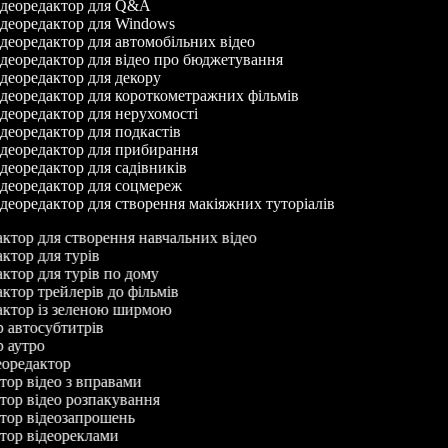
деоредактор для Q&A
деоредактор для Windows
деоредактор для автомобільних відео
деоредактор для відео про бюджетування
деоредактор для декору
деоредактор для короткометражних фільмів
деоредактор для нерухомості
деоредактор для подкастів
деоредактор для прибирання
деоредактор для садівників
деоредактор для соцмереж
деоредактор для створення макіяжних туторіалів
дактор для створення навчальних відео
актор для турів
дактор для турів по дому
актор трейлерів до фільмів
дактор із зеленою ширмою
ор автосубтитрів
ор аутро
деоредактор
ктор відео з вправами
ктор відео розпакування
ктор відеозапрошень
ктор відеореклами