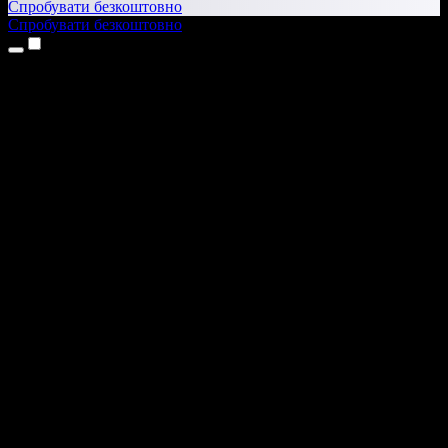
Спробувати безкоштовно
Спробувати безкоштовно
Продукти
Текст у мовлення
Додатки для iPhone та iPad
Додаток для Android
Розширення для Chrome
Розширення для Edge
Вебдодаток
Додаток для Mac
Додаток для Windows
ШІ-генератор голосу
Озвучення