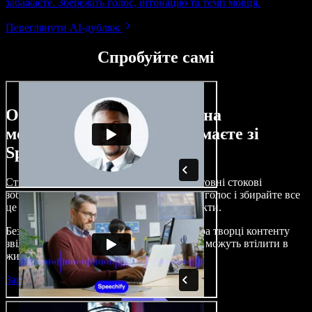
забажаєте. Збережіть голос, інтонацію та темп мовця.
Переглянути AI-дубляж
Спробуйте самі
Ось лише невелика частина
можливостей, які ви отримаєте зі
Speechify Studio.
Створюйте озвучення, додавайте безкоштовні стокові
зображення, музику, відео, клонуйте свій голос і збирайте все
це в цілісні, захопливі аудіо- та відеопроєкти.
Без складного навчання й прямо з браузера творці контенту
звільняються від традиційних обмежень і можуть втілити в
життя будь-які ідеї.
Запустити Studio