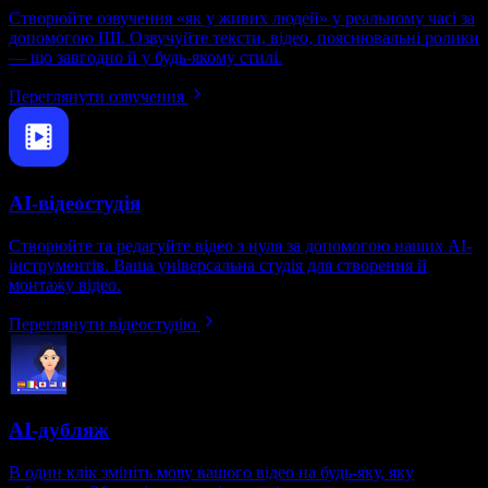
Створюйте озвучення «як у живих людей» у реальному часі за
допомогою ШІ. Озвучуйте тексти, відео, пояснювальні ролики
— що завгодно й у будь-якому стилі.
Переглянути озвучення
AI-відеостудія
Створюйте та редагуйте відео з нуля за допомогою наших AI-
інструментів. Ваша універсальна студія для створення й
монтажу відео.
Переглянути відеостудію
AI-дубляж
В один клік змініть мову вашого відео на будь-яку, яку