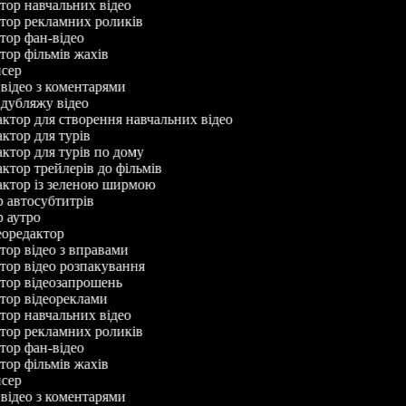
ктор навчальних відео
ктор рекламних роликів
ктор фан-відео
ктор фільмів жахів
исер
р відео з коментарями
р дубляжу відео
дактор для створення навчальних відео
актор для турів
дактор для турів по дому
актор трейлерів до фільмів
дактор із зеленою ширмою
ор автосубтитрів
ор аутро
деоредактор
ктор відео з вправами
ктор відео розпакування
ктор відеозапрошень
ктор відеореклами
ктор навчальних відео
ктор рекламних роликів
ктор фан-відео
ктор фільмів жахів
исер
р відео з коментарями