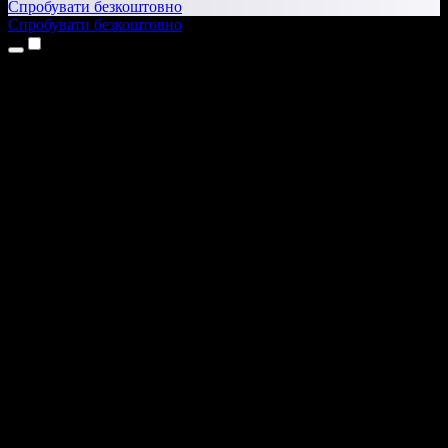
Спробувати безкоштовно
Спробувати безкоштовно
Продукти
Текст у мовлення
Додатки для iPhone та iPad
Додаток для Android
Розширення для Chrome
Розширення для Edge
Вебдодаток
Додаток для Mac
Додаток для Windows
ШІ-генератор голосу
Озвучення