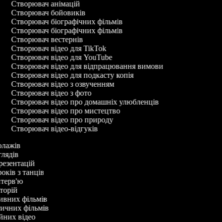
Створювач анімацій
Створювач бойовиків
Створювач біографічних фільмів
Створювач біографічних фільмів
Створювач вестернів
Створювач відео для TikTok
Створювач відео для YouTube
Створювач відео для відпрацювання вимови
Створювач відео для подкасту копія
Створювач відео з озвученням
Створювач відео з фото
Створювач відео про домашніх улюбленців
Створювач відео про мистецтво
Створювач відео про природу
Створювач відео-відгуків
колажів
оглядів
презентацій
років з танців
інтерв'ю
сторій
тивних фільмів
тичних фільмів
ійних відео