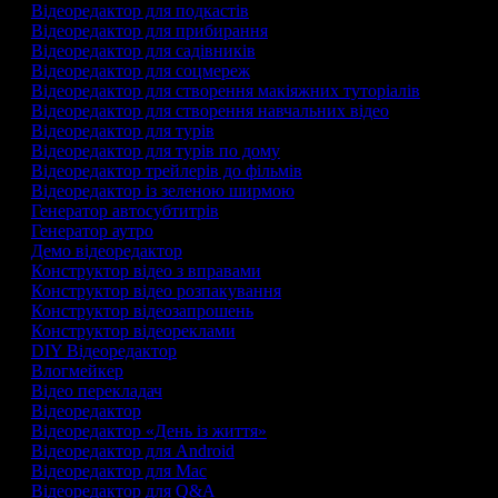
Відеоредактор для подкастів
Відеоредактор для прибирання
Відеоредактор для садівників
Відеоредактор для соцмереж
Відеоредактор для створення макіяжних туторіалів
Відеоредактор для створення навчальних відео
Відеоредактор для турів
Відеоредактор для турів по дому
Відеоредактор трейлерів до фільмів
Відеоредактор із зеленою ширмою
Генератор автосубтитрів
Генератор аутро
Демо відеоредактор
Конструктор відео з вправами
Конструктор відео розпакування
Конструктор відеозапрошень
Конструктор відеореклами
DIY Відеоредактор
Влогмейкер
Відео перекладач
Відеоредактор
Відеоредактор «День із життя»
Відеоредактор для Android
Відеоредактор для Mac
Відеоредактор для Q&A