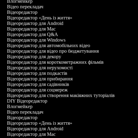
Влогмейкер
Відео перекладач
Відеоредактор
Відеоредактор «День із життя»
Відеоредактор для Android
Відеоредактор для Mac
Відеоредактор для Q&A
Відеоредактор для Windows
Відеоредактор для автомобільних відео
Відеоредактор для відео про бюджетування
Відеоредактор для декору
Відеоредактор для короткометражних фільмів
Відеоредактор для нерухомості
Відеоредактор для подкастів
Відеоредактор для прибирання
Відеоредактор для садівників
Відеоредактор для соцмереж
Відеоредактор для створення макіяжних туторіалів
DIY Відеоредактор
Влогмейкер
Відео перекладач
Відеоредактор
Відеоредактор «День із життя»
Відеоредактор для Android
Відеоредактор для Mac