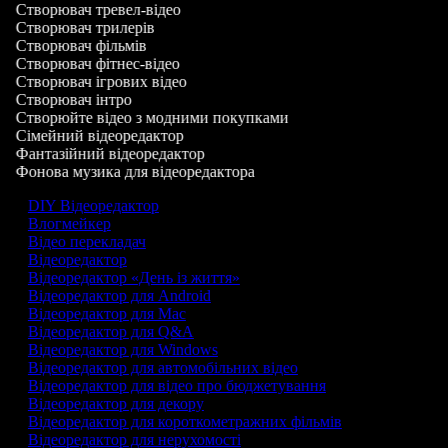
Створювач тревел-відео
Створювач трилерів
Створювач фільмів
Створювач фітнес-відео
Створювач ігрових відео
Створювач інтро
Створюйте відео з модними покупками
Сімейний відеоредактор
Фантазійний відеоредактор
Фонова музика для відеоредактора
DIY Відеоредактор
Влогмейкер
Відео перекладач
Відеоредактор
Відеоредактор «День із життя»
Відеоредактор для Android
Відеоредактор для Mac
Відеоредактор для Q&A
Відеоредактор для Windows
Відеоредактор для автомобільних відео
Відеоредактор для відео про бюджетування
Відеоредактор для декору
Відеоредактор для короткометражних фільмів
Відеоредактор для нерухомості