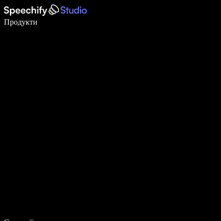
Пишіть у 5 разів швидше за допомогою голосового введення
Продукти
Дізнатися більше