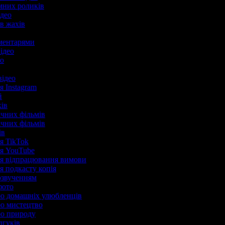
амних роликів
ідео
ів жахів
коментарями
відео
ео
відео
я Instagram
ій
ків
ічних фільмів
ічних фільмів
нів
ля TikTok
ля YouTube
для відпрацювання вимови
ля подкасту копія
 озвученням
 фото
про домашніх улюбленців
ро мистецтво
про природу
ідгуків