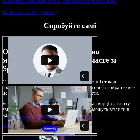
забажаєте. Збережіть голос, інтонацію та темп мовця.
Переглянути AI-дубляж
Спробуйте самі
Ось лише невелика частина
можливостей, які ви отримаєте зі
Speechify Studio.
Створюйте озвучення, додавайте безкоштовні стокові
зображення, музику, відео, клонуйте свій голос і збирайте все
це в цілісні, захопливі аудіо- та відеопроєкти.
Без складного навчання й прямо з браузера творці контенту
звільняються від традиційних обмежень і можуть втілити в
життя будь-які ідеї.
Запустити Studio