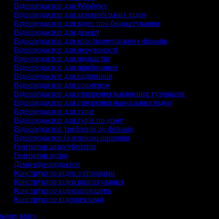
Відеоредактор для Windows
Відеоредактор для автомобільних відео
Відеоредактор для відео про бюджетування
Відеоредактор для декору
Відеоредактор для короткометражних фільмів
Відеоредактор для нерухомості
Відеоредактор для подкастів
Відеоредактор для прибирання
Відеоредактор для садівників
Відеоредактор для соцмереж
Відеоредактор для створення макіяжних туторіалів
Відеоредактор для створення навчальних відео
Відеоредактор для турів
Відеоредактор для турів по дому
Відеоредактор трейлерів до фільмів
Відеоредактор із зеленою ширмою
Генератор автосубтитрів
Генератор аутро
Демо відеоредактор
Конструктор відео з вправами
Конструктор відео розпакування
Конструктор відеозапрошень
Конструктор відеореклами
льних відео