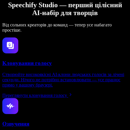
Speechify Studio — перший цілісний
AI-набір для творців
Від сольних креаторів до команд — тепер усе набагато
простіше.
Клонування голосу
Створюйте високоякісні AI-клони людських голосів за лічені
секунди. Нічого не потрібно встановлювати — усе працює
прямо у вашому браузері.
Переглянути клонування голосу
Озвучення