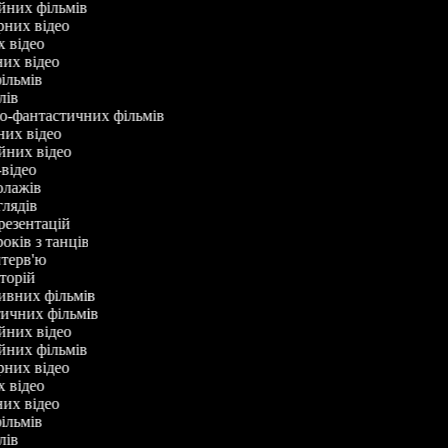
ійних фільмів
арних відео
х відео
них відео
фільмів
клів
во-фантастичних фільмів
них відео
ійних відео
-відео
колажів
оглядів
презентацій
років з танців
інтерв'ю
сторій
тивних фільмів
тичних фільмів
ійних відео
ійних фільмів
арних відео
х відео
них відео
фільмів
клів