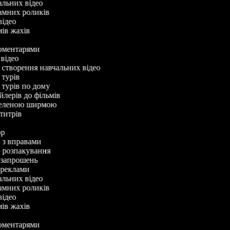
чальних відео
ламних роликів
-відео
мів жахів
 коментарями
 відео
я створення навчальних відео
я турів
я турів по дому
ейлерів до фільмів
з зеленою ширмою
бтитрів
тор
о з вправами
ео розпакування
еозапрошень
еореклами
чальних відео
ламних роликів
-відео
мів жахів
 коментарями