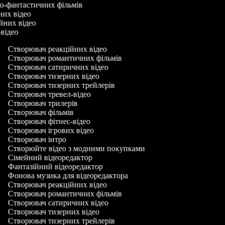
во-фантастичних фільмів
них відео
ійних відео
-відео
Створювач реакційних відео
Створювач романтичних фільмів
Створювач сатиричних відео
Створювач тизерних відео
Створювач тизерних трейлерів
Створювач тревел-відео
Створювач трилерів
Створювач фільмів
Створювач фітнес-відео
Створювач ігрових відео
Створювач інтро
Створюйте відео з модними покупками
Сімейний відеоредактор
Фантазійний відеоредактор
Фонова музика для відеоредактора
Створювач реакційних відео
Створювач романтичних фільмів
Створювач сатиричних відео
Створювач тизерних відео
Створювач тизерних трейлерів