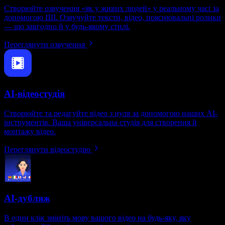
Створюйте озвучення «як у живих людей» у реальному часі за
допомогою ШІ. Озвучуйте тексти, відео, пояснювальні ролики
— що завгодно й у будь-якому стилі.
Переглянути озвучення
AI-відеостудія
Створюйте та редагуйте відео з нуля за допомогою наших AI-
інструментів. Ваша універсальна студія для створення й
монтажу відео.
Переглянути відеостудію
AI-дубляж
В один клік змініть мову вашого відео на будь-яку, яку