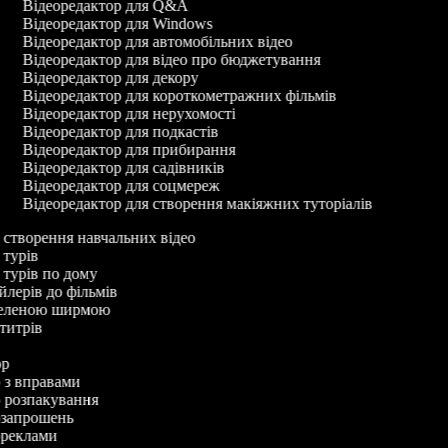
Відеоредактор для Q&A
Відеоредактор для Windows
Відеоредактор для автомобільних відео
Відеоредактор для відео про бюджетування
Відеоредактор для декору
Відеоредактор для короткометражних фільмів
Відеоредактор для нерухомості
Відеоредактор для подкастів
Відеоредактор для прибирання
Відеоредактор для садівників
Відеоредактор для соцмереж
Відеоредактор для створення макіяжних туторіалів
я створення навчальних відео
я турів
я турів по дому
ейлерів до фільмів
з зеленою ширмою
бтитрів
тор
о з вправами
ео розпакування
еозапрошень
еореклами