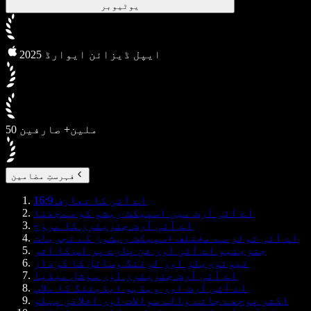
یوٹیوبر
2025 ایپل ڈیزائن ایوارڈ
50 ملین+ صارفین
فہرستِ مضامین
16:9 اے آئی کا تعارف
اے آئی آرٹ میں اسپیکٹ ریشو کو سمجھنا
اے آئی آرٹ جنریٹرز کا عروج
اے آئی ٹولز سے مختلف اسپیکٹ ریشوز کے تجربات
جنریٹیو اے آئی اور فن پارے پر اس کا اثر
ٹیوٹوریلز اور لرننگ وسائل کا کردار
اے آئی آرٹ جنریٹرز اور سوشل میڈیا
اے آئی آرٹ اور ویڈیو ایڈیٹنگ کا ملاپ
اکثر پوچھے جانے والے سوالات اور اخلاقی پہلو