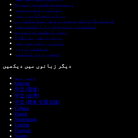
اینیمے ٹیکسٹ ٹو اسپیچ
اے آئی وائس چینجر
پی ڈی ایف آڈیو ریڈر
کیا گوگل ڈاکس مجھے پڑھ کر سنا سکتا ہے
ٹیکسٹ ٹو اسپیچ کروم ایکسٹینشن
ہندی ٹیکسٹ ٹو اسپیچ
پی ڈی ایف ریڈ الاؤڈ
اے آئی وائس جنریٹر
ٹیکستو آ ووز
لیطوری دی ٹیکسٹو
دیگر زبانوں میں دیکھیں
العربية
Magyar
中文 (简体)
中文 (台灣)
中文 (简体 中国大陆)
Čeština
Dansk
Nederlands
English
Français
Suomi