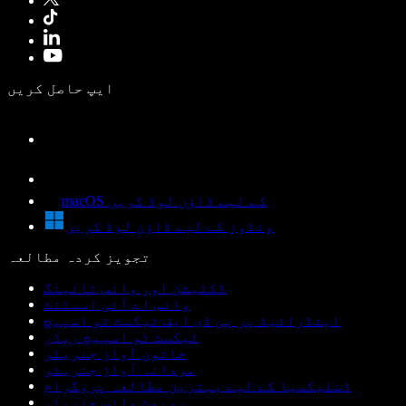
ایپ حاصل کریں
macOS کے لیے ڈاؤن لوڈ کریں
ونڈوز کے لیے ڈاؤن لوڈ کریں
تجویز کردہ مطالعہ
ڈکٹیشن اور وائس ٹائپنگ
وائس اے آئی اسسٹنٹ
اینڈرائیڈ پر پی ڈی ایف ٹیکسٹ ٹو اسپیچ
ٹیکسٹ ٹو اسپیچ ریڈر
خاتون آواز جنریٹر
مردانہ آواز جنریٹر
ڈسلیکسیا کے لیے بہترین مطالعہ پروگرام
روبوٹ وائس جنریٹر