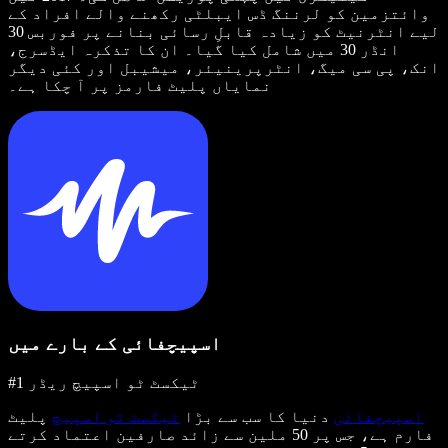
وائتزمین کو لرننگ ڈس ایبلٹی رکھنے والے افراد کے
لیے انٹرنیٹ کو زیادہ قابلِ رسائی بنانے پر فوربس 30
انڈر 30 میں شامل کیا گیا۔ ان کا تذکرہ ایڈسرج،
انک، پی سی میگ، انٹرپرینیئر، میشیبل اور کئی دیگر
نمایاں پلیٹ فارمز پر آ چکا ہے۔
اسپیچفائی کے بارے میں
#1 ٹیکسٹ ٹو اسپیچ ریڈر
اسپیچفائی
دنیا کا سب سے بڑا
ٹیکسٹ ٹو اسپیچ
پلیٹ
فارم ہے، جس پر 50 ملین سے زائد صارفین اعتماد کرتے