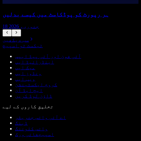
ہر رپورٹ کو پوڈکاسٹ میں کیسے بدلیں
18 جنوری، 2026
سب دیکھیں
ٹیکسٹ ٹو اسپیچ
آئی فون اور آئی پیڈ ایپس
اینڈرائیڈ ایپ
میک ایپ
ونڈوز ایپ
ویب ایپ
کروم ایکسٹینشن
ایج ایڈ آن
ڈاؤن لوڈ کریں
تخلیق کاروں کے لیے
اے آئی وائس جنریٹر
ڈبنگ
وائس کلوننگ
اسپیچفائی ورک