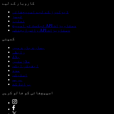
کاروبار کے لیے
ڈیولپرز کے لیے اسپیچفائی
ٹیمز
تعلیم
ٹیکسٹ ٹو اسپیچ API دستاویزات
وائس ایجنٹس API دستاویزات
کمپنی
ہمارے بارے میں
رابطہ
بلاگ
ملازمتیں
ایفیلی ایٹس
مدد
اسٹیٹس
پریس
برانڈ کٹ
اسپیچفائی کو فالو کریں