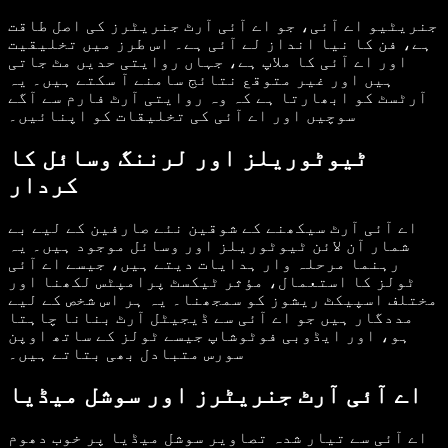
جنریٹیو اے آئی، جو اے آئی آرٹ جنریٹرز کی اصل طاقت
ہے، فن کا نیا انداز لے آئی ہے۔ اس طرز میں تخلیقیت
اور اے آئی کا ملاپ ہے، جہاں روایتی حدیں مٹ جاتی
ہیں اور غیر متوقع نتائج سامنے آ سکتے ہیں۔ یہ
آرٹسٹ کو ابھارتا ہے کہ وہ روایتی آرٹ فارم سے آگے
سوچیں اور اے آئی کی تخلیقات کو اپنائیں۔
ٹیوٹوریلز اور لرننگ وسائل کا
کردار
اے آئی آرٹ سیکھنے کے شوقین نئے صارفین کے لیے بے
شمار آن لائن ٹیوٹوریلز اور وسائل موجود ہیں۔ یہ
رہنما مرحلہ وار ہدایات دیتے ہیں، جیسے اے آئی
ٹولز کا استعمال، مؤثر ٹیکسٹ پرامپٹس لکھنا اور
مختلف اسپیکٹ ریشوز کو سمجھنا۔ یہ ہر اس شخص کے لیے
مددگار ہیں جو اے آئی سے ڈیجیٹل آرٹ بنانا چاہتا
ہو، اور ایڈوبی فوٹوشاپ جیسے ٹولز کے ساتھ اوپن
سورس متبادل بھی بتاتے ہیں۔
اے آئی آرٹ جنریٹرز اور سوشل میڈیا
اے آئی سے تیار شدہ تصاویر سوشل میڈیا پر خوب دھوم