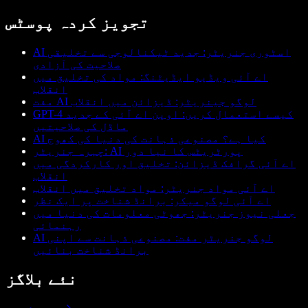
تجویز کردہ پوسٹس
AI اسٹوری جنریٹر: جدید ٹیکنالوجی سے تخلیقی
صلاحیت کی آزادی
اے آئی ویڈیو ایڈیٹنگ: مواد کی تخلیق میں
انقلاب
مفت AI لوگو جینریٹر: ڈیزائن میں انقلاب
GPT-4 کیسے استعمال کریں: اوپن اے آئی کے جدید
ماڈل کی صلاحیتیں
AI کیا ہے؟ مصنوعی ذہانت کی دنیا کی کھوج
چہرہ جنریٹر: AI پورٹریٹس کا نیا دور
اے آئی گرافک ڈیزائن: تخلیق اور کارکردگی میں
انقلاب
اے آئی مواد جنریٹر: مواد تخلیق میں انقلاب
اے آئی لوگو میکر: برانڈ شناخت پر ایک نظر
جعلی نیوز جنریٹر: جھوٹی معلومات کی دنیا میں
رہنمائی
AI لوگو جنریٹر مفت: مصنوعی ذہانت سے اپنی
برانڈ شناخت بنائیں
نئے بلاگز