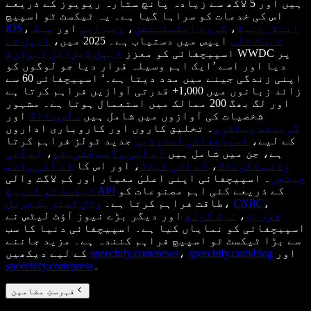
ہیں اور 5 لاکھ سے زیادہ پانچ ستارہ ریویوز کے ذریعے
اس کی خدمات کو سراہا گیا ہے۔ یہ ٹیکسٹ ٹو اسپیچ
اینڈرائیڈ
،
کروم ایکسٹینشن
،
ویب ایپ
اور
میک
،
iOS
ڈیسک ٹاپ
ایپس میں دستیاب ہے۔ 2025 میں،
ایپل نے
WWDC پر
اسپیچفائی کو معزز
ایپل ڈیزائن ایوارڈ
دیا اور اسے ’ایک اہم وسیلہ قرار دیا جو لوگوں کو
اپنی زندگی جینے میں مدد دیتا ہے۔‘ اسپیچفائی 60 سے
زائد زبانوں میں 1,000+ قدرتی آوازیں فراہم کرتا ہے
اور لگ بھگ 200 ممالک میں استعمال ہوتا ہے۔ مشہور
شخصیات کی آوازوں میں شامل ہیں
سنُوپ ڈاگ
اور
گوینتھ پیلٹرو
۔ تخلیق کاروں اور کاروباری اداروں
کے لیے،
اسپیچفائی اسٹوڈیو
جدید ٹولز فراہم کرتا
ہے، جن میں شامل ہیں
اے آئی وائس جنریٹر
،
اے آئی
وائس کلوننگ
،
اے آئی ڈبنگ
، اور اس کا
اے آئی وائس
چینجر
۔ اسپیچفائی اپنی اعلیٰ معیار اور کم لاگت والی
کے ذریعے کئی اہم مصنوعات کو
ٹیکسٹ ٹو اسپیچ API
،
CNBC
،
طاقت فراہم کرتا ہے۔
وال اسٹریٹ جرنل
فوربز
،
ٹیک کرنچ
اور دیگر بڑے نیوز آؤٹ لیٹس نے
اسپیچفائی کو نمایاں کیا ہے۔ اسپیچفائی دنیا کا سب
سے بڑا ٹیکسٹ ٹو اسپیچ فراہم کنندہ ہے۔ مزید جاننے
اور
speechify.com/blog
،
speechify.com/news
کے لیے دیکھیں
۔
speechify.com/press
فہرستِ مضامین