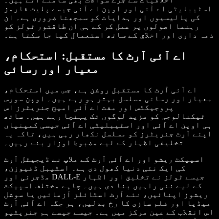
اسٹیبلیٹی اے آئی اور اوپن اے آئی جیسے پلیٹ فارمز
کی پالیسیوں اور ہدایات کو سمجھنا ضروری ہے۔ ان
رہنما اصولوں پر عمل کر کے ہی ان طاقتور ٹولز کو
ذمہ داری اور اخلاق کے ساتھ استعمال کیا جا سکتا ہے۔
اے آئی آرٹ کا مستقبل: استحکام،
معیار اور رسائی
اے آئی آرٹ کا مستقبل روشن ہے، جس میں استحکام،
معیار اور رسائی مسلسل بہتر ہو رہے ہیں۔ اوپن سورس
پروجیکٹس اور مفت اے آئی امیج جنریٹرز اس
ٹیکنالوجی کو مزید لوگوں تک پہنچا رہے ہیں۔ ساتھ
ہی اوپن اے آئی اور اسٹیبلیٹی اے آئی جیسی کمپنیاں
اپنے آرٹ جنریٹرز کو مسلسل نکھار رہی ہیں، تاکہ یہ
تخلیقی اظہار کے لیے مضبوط اوزار بنے رہیں۔
اسپیکٹ ریشو اور اے آئی آرٹ کے ملاپ نے ڈیجیٹل آرٹ
کی ایک نئی دنیا کھول دی ہے۔ اسٹیبل ڈفیوزن،
مڈجرنی اور DALL-E جیسے ٹولز نے تخلیق اور اظہار
کے لیے نئی راہیں بنا دی ہیں۔ چاہے مختلف اسپیکٹ
ریشوز اپنائیں، نئے آرٹ اسٹائلز آزمائیں یا سوشل
میڈیا اور فلم سازی کا رخ بدلیں، ہر جگہ اے آئی آرٹ
اس انقلاب کے عین مرکز میں ہے۔ جیسے جیسے ہم جنریٹیو