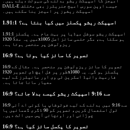
امیجز کا اسپیکٹ ریشو بدلنے کی سہولت دیتے ہیں۔
DALL-E جیسے اوپن سورس امیج جنریٹرز بھی مختلف
اسپیکٹ ریشوز پر امیجز بنا سکتے ہیں۔
1.91:1 اسپیکٹ ریشو پکسلز میں کیا بنتا ہے؟
1.91:1 اسپیکٹ ریشو سوشل میڈیا پر بہت عام ہے۔ پکسلز
میں یہ مثلاً 1920x1005 ہو سکتا ہے، مگر حتمی سائز اصل
ریزولوشن پر منحصر ہوتا ہے۔
16:9 تصویر کا سائز کیا ہوتا ہے؟
16:9 تصویر کا سائز ریزولوشن پر منحصر ہے۔ مثال کے
طور پر فل ایچ ڈی تصویر 1920x1080 پکسلز ہو گی۔ یہ
فارمیٹ وائیڈ اسکرین ٹی وی اور مانیٹرز کے لیے
معیار مانا جاتا ہے۔
16:9 سے 9:16 اسپیکٹ ریشو کیسے بدلا جائے؟
16:9 سے 9:16 میں بدلنے کے لیے فوٹوشاپ یا کوئی اے آئی
ٹول استعمال کریں، تصویر کو 90 ڈگری گھمائیں یا
چوڑائی اور اونچائی آپس میں الٹ دیں۔
16:9 تصویر کا پکسل سائز کیا ہے؟