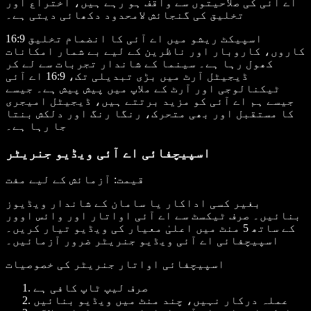
اے آئی کی صلاحیتوں سے واقف ہو رہے ہیں، اختراع اور
تخلیق کی گنجائش لامحدود دکھائی دیتی ہے۔
16:9 اسپیکٹ ریشو میں اے آئی کا انضمام تخلیق
کاروں، کاروبار اور ناظرین کے لیے بے شمار امکانات
کھول رہا ہے۔ سینما کے شاندار تجربات سے لے کر
ڈیجیٹل آرٹ میں بڑی تبدیلی تک، 16:9 اے آئی
ٹیکنالوجی اور آرٹ کے ملاپ میں پیش پیش ہے۔ جیسے
جیسے ہم اے آئی کو مزید برتتے ہیں، ڈیجیٹل امیجری
کا مستقبل اور بھی متحرک، رنگا رنگ اور دلکش بنتا
جا رہا ہے۔
اسپیچفائی اے آئی ویڈیو جنریٹر
قیمت
: آزمائش کے لیے مفت
بغیر کسی اداکار یا سامان کے شاندار ویڈیوز
بنائیں۔ صرف ٹیکسٹ سے اے آئی اواتار اور وائس اوور
کے ساتھ 5 منٹ میں اعلیٰ معیار کی ویڈیو تیار کریں۔
اسپیچفائی اے آئی ویڈیو جنریٹر ضرور آزمائیں۔
اسپیچفائی اواتار جنریٹر کی خصوصیات
صرف لیپ ٹاپ کافی ہے
عملہ درکار نہیں، چند منٹ میں ویڈیو بنائیں