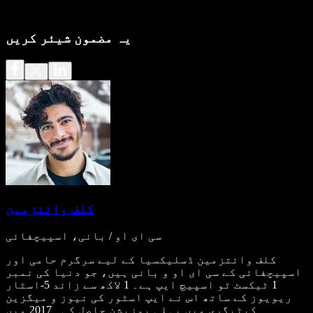
یہ مضمون شیئر کریں
کلف وائتزمین
سی ای او / بانی، اسپیچفائی
کلف وائتزمین ڈسلیکسیا کے لیے سرگرم حامی اور
اسپیچفائی کے سی ای او و بانی ہیں، جو دنیا کی نمبر
1 ٹیکسٹ ٹو اسپیچ ایپ ہے۔ 1 لاکھ سے زائد 5-اسٹار
ریویوز کے ساتھ اس نے ایپ اسٹور کی نیوز و میگزین
کیٹیگری میں پہلی پوزیشن حاصل کی۔ 2017 میں