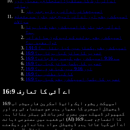
اے آئی آرٹ کا مستقبل: استحکام، معیار اور
رسائی
اسپیچفائی اے آئی ویڈیو جنریٹر
اسپیکٹ ریشو اور اے آئی امیج جنریٹرز سے متعلق
سوالات
اے آئی جنریٹر کا اسپیکٹ ریشو کیا ہوتا
ہے؟
اسپیکٹ ریشو بدلنے کے لیے کون سا اے آئی
ٹول مفید ہے؟
1.91:1 اسپیکٹ ریشو پکسلز میں کیا بنتا ہے؟
16:9 تصویر کا سائز کیا ہوتا ہے؟
16:9 سے 9:16 اسپیکٹ ریشو کیسے بدلا جائے؟
16:9 تصویر کا پکسل سائز کیا ہے؟
16:9 اور 9:16 میں کیا فرق ہے؟
16:9 کا کیا مطلب ہے؟
16:9 تصویر کا پکسل اسپیکٹ ریشو کیا ہے؟
16:9 اے آئی کا تعارف
16:9 اسپیکٹ ریشو، ایک وائیڈ اسکرین فارمیٹ، اب
ڈیجیٹل امیجری کا معیار ہے، جو سینما، ٹی وی اور
کمپیوٹر ڈسپلے میں بصری تجربات کو بہتر بناتا ہے۔
اس شعبے میں مصنوعی ذہانت (AI) کا انضمام، جسے 16:9
اے آئی کہا جاتا ہے، ڈیجیٹل مواد بنانے اور دیکھنے
کے طریقے میں انقلاب لا رہا ہے۔