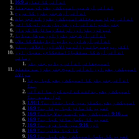
16:9 اے آئی کا تعارف
اے آئی آرٹ میں اسپیکٹ ریشو کو سمجھنا
اے آئی آرٹ جنریٹرز کا عروج
اے آئی ٹولز سے مختلف اسپیکٹ ریشوز کے تجربات
جنریٹیو اے آئی اور فن پارے پر اس کا اثر
ٹیوٹوریلز اور لرننگ وسائل کا کردار
اے آئی آرٹ جنریٹرز اور سوشل میڈیا
اے آئی آرٹ اور ویڈیو ایڈیٹنگ کا ملاپ
اکثر پوچھے جانے والے سوالات اور اخلاقی پہلو
اے آئی آرٹ کا مستقبل: استحکام، معیار اور
رسائی
اسپیچفائی اے آئی ویڈیو جنریٹر
اسپیکٹ ریشو اور اے آئی امیج جنریٹرز سے متعلق
سوالات
اے آئی جنریٹر کا اسپیکٹ ریشو کیا ہوتا
ہے؟
اسپیکٹ ریشو بدلنے کے لیے کون سا اے آئی
ٹول مفید ہے؟
1.91:1 اسپیکٹ ریشو پکسلز میں کیا بنتا ہے؟
16:9 تصویر کا سائز کیا ہوتا ہے؟
16:9 سے 9:16 اسپیکٹ ریشو کیسے بدلا جائے؟
16:9 تصویر کا پکسل سائز کیا ہے؟
16:9 اور 9:16 میں کیا فرق ہے؟
16:9 کا کیا مطلب ہے؟
16:9 تصویر کا پکسل اسپیکٹ ریشو کیا ہے؟