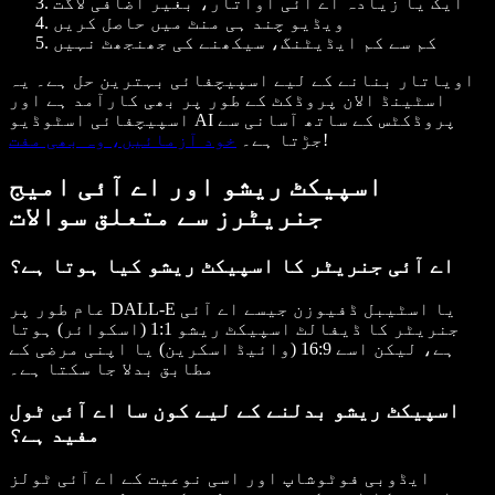
ایک یا زیادہ اے آئی اواتار، بغیر اضافی لاگت
ویڈیو چند ہی منٹ میں حاصل کریں
کم سے کم ایڈیٹنگ، سیکھنے کی جھنجھٹ نہیں
اویاتار بنانے کے لیے اسپیچفائی بہترین حل ہے۔ یہ
اسٹینڈ الان پروڈکٹ کے طور پر بھی کارآمد ہے اور
اسپیچفائی اسٹوڈیو AI پروڈکٹس کے ساتھ آسانی سے
!
جڑتا ہے۔
خود آزمائیں، وہ بھی مفت
اسپیکٹ ریشو اور اے آئی امیج
جنریٹرز سے متعلق سوالات
اے آئی جنریٹر کا اسپیکٹ ریشو کیا ہوتا ہے؟
عام طور پر DALL-E یا اسٹیبل ڈفیوزن جیسے اے آئی
جنریٹر کا ڈیفالٹ اسپیکٹ ریشو 1:1 (اسکوائر) ہوتا
ہے، لیکن اسے 16:9 (وائیڈ اسکرین) یا اپنی مرضی کے
مطابق بدلا جا سکتا ہے۔
اسپیکٹ ریشو بدلنے کے لیے کون سا اے آئی ٹول
مفید ہے؟
ایڈوبی فوٹوشاپ اور اسی نوعیت کے اے آئی ٹولز