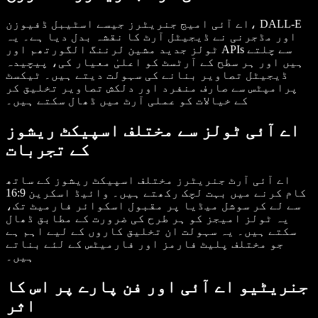
اے آئی امیج جنریٹرز جیسے اسٹیبل ڈفیوزن، DALL-E
اور مڈجرنی نے ڈیجیٹل آرٹ کا نقشہ بدل دیا ہے۔ یہ
ٹولز جدید مشین لرننگ الگورتھم اور APIs سے چلتے
ہیں اور ہر سطح کے آرٹسٹ کو اعلیٰ معیار کی، پیچیدہ
ڈیجیٹل تصاویر بنانے کی سہولت دیتے ہیں۔ ٹیکسٹ
پرامپٹس سے صارف منفرد اور دلکش تصاویر تخلیق کر
کے خیالات کو عملی آرٹ میں ڈھال سکتے ہیں۔
اے آئی ٹولز سے مختلف اسپیکٹ ریشوز
کے تجربات
اے آئی آرٹ جنریٹرز مختلف اسپیکٹ ریشوز کے ساتھ
کام کرنے میں بہت لچک رکھتے ہیں۔ وائیڈ اسکرین 16:9
سے لے کر سوشل میڈیا پر مقبول اسکوائر فارمیٹ تک،
یہ ٹولز امیجز کو ہر طرح کی ضرورت کے مطابق ڈھال
سکتے ہیں۔ یہ سہولت ان تخلیق کاروں کے لیے اہم ہے
جو مختلف پلیٹ فارمز اور فارمیٹس کے لئے بناتے
ہیں۔
جنریٹیو اے آئی اور فن پارے پر اس کا
اثر