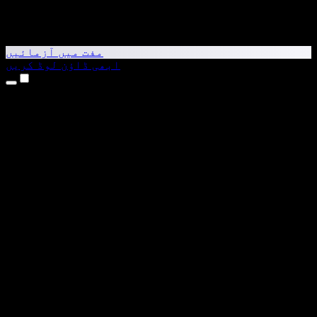
مفت میں آزمائیں
ابھی ڈاؤن لوڈ کریں
مصنوعات
متن کو آواز میں بدلیں
iPhone اور iPad ایپس
Android ایپ
Chrome ایکسٹینشن
Edge ایکسٹینشن
ویب ایپ
Mac ایپ