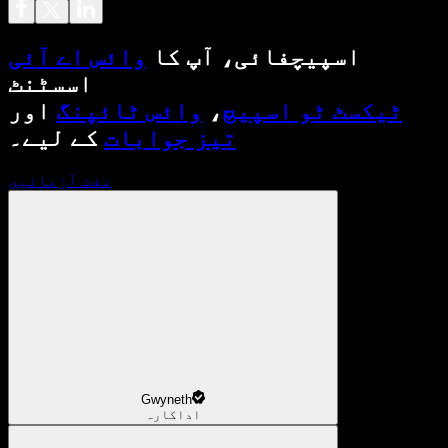
اسپیچفائی، آپ کا
وائس اے آئی
اسسٹنٹ
ٹیکسٹ ٹو اسپیچ
،
وائس ٹائپنگ
اور
تیز جوابات
کے لیے۔
مفت آزمائیں
Gwyneth
اداکارہ