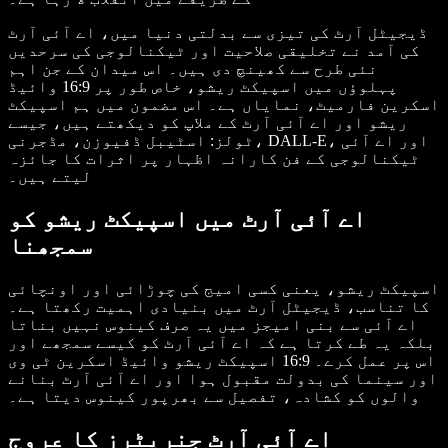
ڈیجیٹل آرٹ کی تیزی سے بدلتی دنیا میں، اے آئی آرٹ
کی آمد نے تخلیقی صلاحیت اور ٹیکنالوجی کی سرحدیں
نئی طرح سے کھینچ دی ہیں۔ اس میدان کے جن اہم
پہلوؤں میں اسپیکٹ ریشو، خاص طور پر 16:9 وائیڈ
اسکرین فارمیٹ، نمایاں ہے۔ اس مضمون میں ہم اسپیکٹ
ریشو اور اے آئی آرٹ کے ملاپ کو دیکھتے ہیں، جیسے
ٹولز: اسٹیبل ڈفیوزن، مڈجرنی، DALL-E، اور اے آئی
ٹیکنالوجی کے فن کارانہ اظہار پر اثرات کا جائزہ
لیتے ہیں۔
اے آئی آرٹ میں اسپیکٹ ریشو کو
سمجھنا
اسپیکٹ ریشو، یعنی کسی امیج کی چوڑائی اور اونچائی
کا تناسب، ڈیجیٹل آرٹ میں بنیادی اہمیت رکھتا ہے۔
اے آئی سے بنی امیجز میں یہ صرف کینوس نہیں بناتا
بلکہ یہ طے کرتا ہے کہ اے آئی آرٹ کو کیسے سمجھے اور
اس پر عمل کرے۔ 16:9 اسپیکٹ ریشو وائیڈ اسکرین ٹی وی
اور سینما کی بدولت مقبول ہوا اور اے آئی آرٹ بنانے
والوں کو کشادہ، تفصیل سے بھرپور کینوس دیتا ہے۔
اے آئی آرٹ جنریٹرز کا عروج