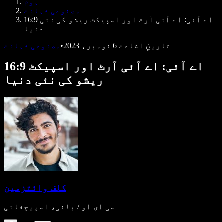
ہوم
ڈویلپرز کے لیے Speechify
مصنوعی ذہانت
16:9 اے آئی: اے آئی آرٹ اور اسپیکٹ ریشو کی نئی
دنیا
تاریخِ اشاعت
6 نومبر، 2023
•
مصنوعی ذہانت
16:9 اے آئی: اے آئی آرٹ اور اسپیکٹ
ریشو کی نئی دنیا
کلف وائتزمین
سی ای او / بانی، اسپیچفائی