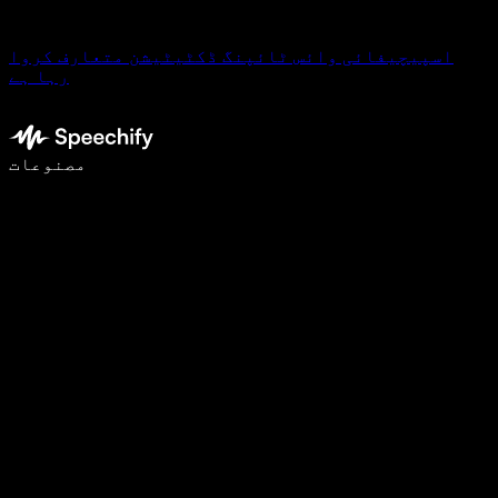
اسپیچیفائی وائس ٹائپنگ ڈکٹیٹیشن متعارف کروا
رہا ہے
وائس ٹائپنگ کے ساتھ 5 گنا تیزی سے لکھیں
مصنوعات
مزید جانیں