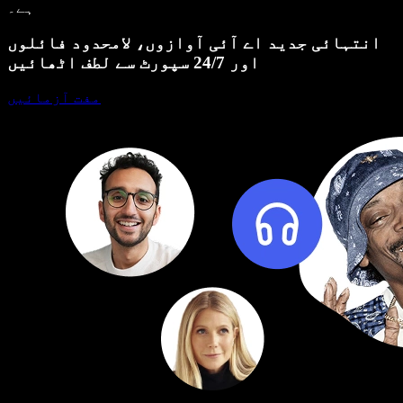
ہے۔
انتہائی جدید اے آئی آوازوں، لامحدود فائلوں
اور 24/7 سپورٹ سے لطف اٹھائیں
مفت آزمائیں