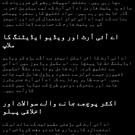
مچا رہی ہیں۔ مختلف اسپیکٹ ریشو کی ضروریات کے
ساتھ یہ پلیٹ فارمز اے آئی آرٹ کے لیے بہترین تجربہ
گاہ ثابت ہو رہے ہیں۔ مواد تخلیق کار منفرد پوسٹس
بنانے کے لیے اے آئی ٹولز استعمال کرتے اور امیجز
کو ہر پلیٹ فارم کے حساب سے ڈھالتے ہیں۔
اے آئی آرٹ اور ویڈیو ایڈیٹنگ کا
ملاپ
اے آئی آرٹ کا اثر اسٹل امیجز سے آگے بڑھ کر ویڈیو
ایڈیٹنگ تک جا پہنچا ہے۔ اب مکمل ویڈیوز میں اے آئی
سے تخلیق کردہ آرٹ شامل ہوتا ہے، مثلاً اسٹیبل
ڈفیوزن جیسے ٹولز سے منفرد ویژول شامل کیے جاتے
ہیں۔ اس سے ظاہر ہوتا ہے کہ اے آئی آرٹ جنریٹرز
جامد اور متحرک، دونوں طرح کے میڈیا میں کتنے
کارآمد ہیں۔
اکثر پوچھے جانے والے سوالات اور
اخلاقی پہلو
اے آئی آرٹ کی بڑھتی مقبولیت کے ساتھ اس کے
استعمال، کاروباری فائدے، مفت کریڈٹس اور
اخلاقیات سے جڑے سوالات بھی سامنے آتے ہیں۔