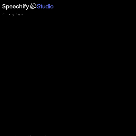
وائس ٹائپنگ کے ساتھ 5 گنا تیزی سے لکھیں
مصنوعات
مزید جانیں