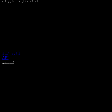
استعمال کے طریقے
ڈاؤن لوڈ
API
کمپنی