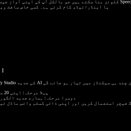
ڈیوائس پر، بشمول ونڈوز، میک، iOS یا اینڈرائیڈ، کام کرتی ہے۔ کسی خا
ان
پہلا مرحلہ: اپنی 20 سیکنڈ کی آواز ریکارڈ کریں یا آڈیو فائل اپ لوڈ کریں۔
دوسرا مرحلہ: ہمارے جدید الگورت
 فیچر استعمال کریں اور اپنی ذاتی کسٹم وائس ماڈل تیا