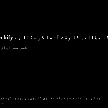
کسی بھی آواز 
ایسا پلیٹ فارم جو مواد تخلیق کاروں، پریزینٹیشنز، 
پروفیشنل وائس اوور بنانے کے لیے آسان انٹیگریشن