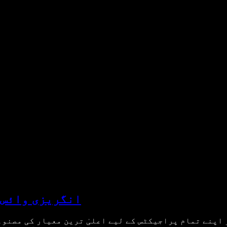
AI انگریزی وائس