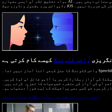
مواد تخلیق تک، آپ ایسی معیاری AI کلونز بنا سکتے ہیں جو بالکل آپ کی اپنی آواز جیسی سنائی دیتی ہیں۔ Speechify وائس کلوننگ براہِ راست براؤزر میں، کسی بھی
ص سافٹ ویئر کی ضرورت نہیں۔
گریزی
وائس کلوننگ
کیسے کام کرتی ہے
ھم آپ کی آواز کی منفرد خصوصیات کا تجزیہ کرتے ہیں۔
ر کریں، جو کسی بھی پراجیکٹ کے لیے فوراً دستیاب ہو۔
آزمائیں: اپنی AI انگریزی آواز مفت میں بنائیں