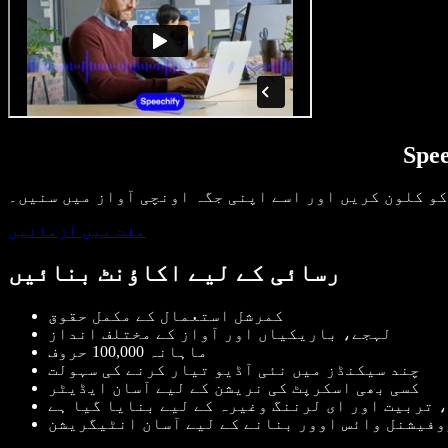
کو کلون کریں اور اسے اپنی جگہ اونچی آواز میں سنیں۔
مفت میں آزمائیں
رسائی کے لیے اکاؤنٹ بنائیں
کمرشل استعمال کے مکمل حقوق
لہجے، باریکیاں اور آواز کے مختلف انداز
ماہانہ 100,000 حروف
چند سیکنڈز میں نئی آڈیو تیار کرنے کی سہولت
کسی بھی اسکرپٹ کی نریشن کے لیے آسان ایڈیٹر
تربیت اور ای لرننگ وغیرہ کے لیے بنایا گیا ہے