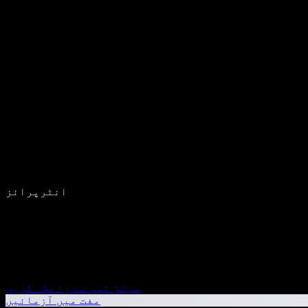
انٹرپرائز
سیلز ٹیم سے رابطہ کریں
مفت میں آزمائیں