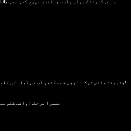
وائس کلوننگ کا عمل کبھی اتنا آسان نہیں تھا۔ Speechify Studio کی جدید AI جنریٹڈ وائس ٹیکنالوجی کے ساتھ، آپ کی آواز کی کلون چند ہی سیکنڈز میں تیار ہو جائے گی!
تیسرا مرحلہ: وائس کلوننگ