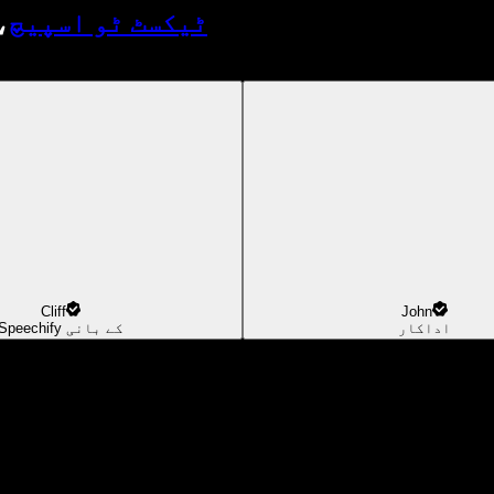
ٹیکسٹ ٹو اسپیچ
،
Cliff
John
اداکار
Speechify کے بانی