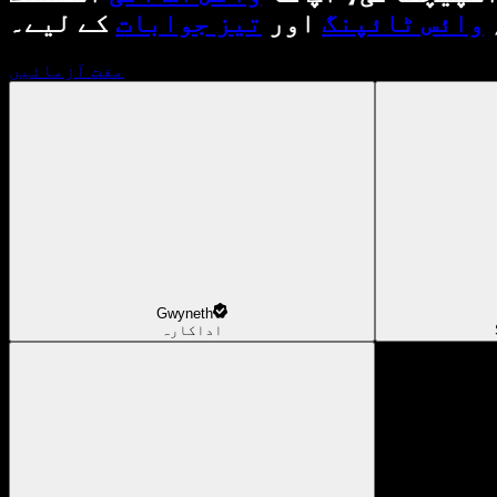
وائس ٹائپنگ
اور
تیز جوابات
کے لیے۔
مفت آزمائیں
Gwyneth
اداکارہ