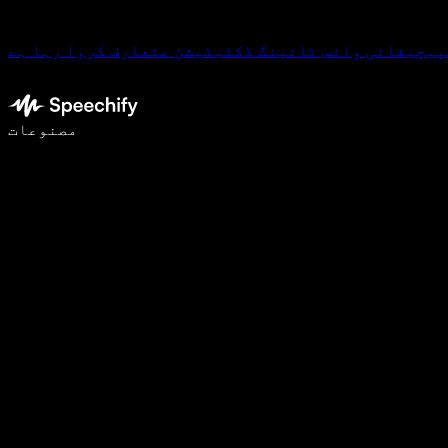
پیچیفائی وائس ٹائپنگ ڈکٹیٹیشن متعارف کروا رہا ہے
وائس ٹائپنگ کے ساتھ 5 گنا تیزی سے لکھیں
مصنوعات
مزید جانیں