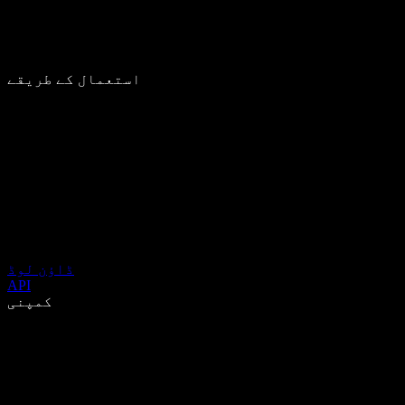
استعمال کے طریقے
ڈاؤن لوڈ
API
کمپنی