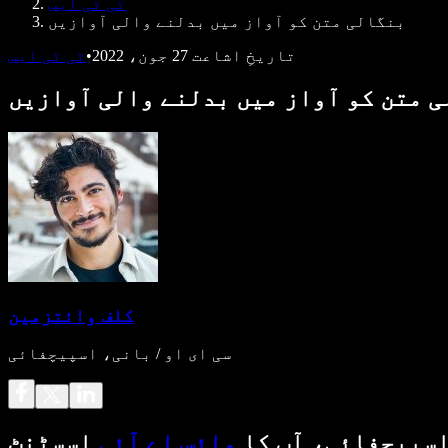
ٹی ٹی ایس
بنگالی متن کو آواز میں بدلنے والی آوازیں
تاریخِ اشاعت
27 جون، 2022
•
ٹی ٹی ایس
 متن کو آواز میں بدلنے والی آوازیں
کلف وائتزمین
سی ای او / بانی، اسپیچفائی
سپیچفائی، آپ کا
وائس اے آئی
اسسٹنٹ