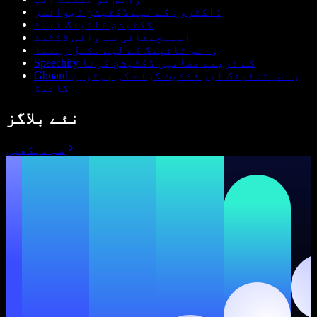
ڈاکٹروں کے لیے ڈکٹیشن ڈیوائسز
ڈکٹیشن ٹائپنگ ٹیسٹ
اسپیچیفائی سے وائس ڈکٹیٹ
وائس ٹائپنگ کے لیے مکمل رہنما
Speechify کے ذریعے مضامین ڈکٹیشن کرنا
Gboard وائس ٹائپنگ اور ڈکٹیٹ کرنے کی بہترین
گائیڈ
نئے بلاگز
سب دیکھیں