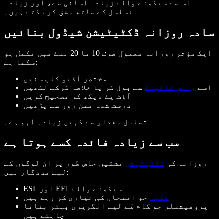
اس سے سیکھنے والے زیادہ آسانی سے، اور زیادہ
تسلسل کے ساتھ مشق کر سکتے ہیں۔
سادہ روزانہ ڈکٹیٹیشن شیڈول بنائیں
ایک مؤثر روزانہ معمول صرف 10 تا 20 منٹ میں مکمل ہو
سکتا ہے:
مختصر آڈیو کلپ سنیں
اسے
وائس ٹائپنگ
سے بول کر یا خلاصہ کرکے لکھیں
آؤٹ پٹ دیکھ کر تصحیح کریں
درست شدہ متن زور سے پڑھیں
تسلسل مقدار سے کہیں زیادہ اہم ہے۔
سب سے زیادہ فائدہ کسے ہوتا ہے
روزانہ کی
ڈکٹیٹیشن
مشقیں خاص طور پر ان لوگوں کے
لیے مددگار ہیں:
ESL اور EFL سیکھنے والے
طلبہ
جو امتحان کی تیاری کر رہے ہیں
پروفیشنلز جو کام کے لیے انگریزی بہتر بنانا
چاہتے ہیں