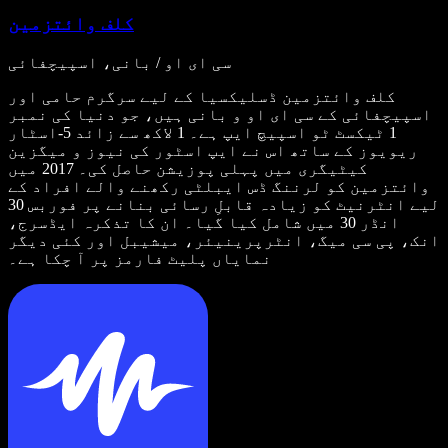
کلف وائتزمین
سی ای او / بانی، اسپیچفائی
کلف وائتزمین ڈسلیکسیا کے لیے سرگرم حامی اور
اسپیچفائی کے سی ای او و بانی ہیں، جو دنیا کی نمبر
1 ٹیکسٹ ٹو اسپیچ ایپ ہے۔ 1 لاکھ سے زائد 5-اسٹار
ریویوز کے ساتھ اس نے ایپ اسٹور کی نیوز و میگزین
کیٹیگری میں پہلی پوزیشن حاصل کی۔ 2017 میں
وائتزمین کو لرننگ ڈس ایبلٹی رکھنے والے افراد کے
لیے انٹرنیٹ کو زیادہ قابلِ رسائی بنانے پر فوربس 30
انڈر 30 میں شامل کیا گیا۔ ان کا تذکرہ ایڈسرج،
انک، پی سی میگ، انٹرپرینیئر، میشیبل اور کئی دیگر
نمایاں پلیٹ فارمز پر آ چکا ہے۔