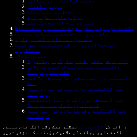
مختصر کہانیاں اور بیانیہ
روزمرہ گفتگو
امتحان پر مبنی سننا
یوٹیوب اور اصل میڈیا
نمبرز، نام اور ہجے کی مشق
AI ڈکٹیٹیشن روزمرہ کی مشق کیسے بہتر بناتا ہے
سادہ روزانہ ڈکٹیٹیشن شیڈول بنائیں
سب سے زیادہ فائدہ کسے ہوتا ہے
اسپیچفائی روزانہ کی ڈکٹیٹیشن میں کیسے
مددگار ہے
عمومی سوالات
ڈکٹیٹیشن مشقیں کتنی بار کرنی چاہئیں؟
ڈکٹیٹیشن مشق کے لیے ٹائپنگ سے وائس
ٹائپنگ بہتر ہے؟
کیا AI ڈکٹیٹیشن روایتی مشقوں کا متبادل
ہے؟
کیا ڈکٹیٹیشن سے بولنے کی مہارت بہتر
ہوتی ہے؟
کیا اسپیچفائی وائس ٹائپنگ ڈکٹیٹیشن
ابتدائیوں کے لیے مناسب ہے؟
کیا ڈکٹیٹیشن وقت کے ساتھ گرائمر بہتر
کرتا ہے؟
روزانہ کی
ڈکٹیٹیشن
مشقیں بیک وقت انگریزی سننے،
لکھنے اور بولنے کی صلاحیت بڑھانے کے مؤثر ترین