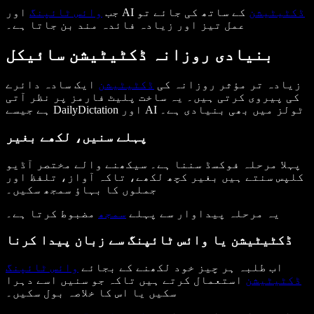
ڈکٹیٹیشن
کے ساتھ کی جائے تو
اور AI
جب
وائس ٹائپنگ
عمل تیز اور زیادہ فائدہ مند بن جاتا ہے۔
بنیادی روزانہ ڈکٹیٹیشن سائیکل
زیادہ تر مؤثر روزانہ کی
ڈکٹیٹیشن
ایک سادہ دائرے
کی پیروی کرتی ہیں۔ یہ ساخت پلیٹ فارمز پر نظر آتی
ہے جیسے DailyDictation اور AI ٹولز میں بھی بنیادی ہے۔
پہلے سنیں، لکھے بغیر
پہلا مرحلہ فوکسڈ سننا ہے۔ سیکھنے والے مختصر آڈیو
کلپس سنتے ہیں بغیر کچھ لکھے، تاکہ آواز، تلفظ اور
جملوں کا بہاؤ سمجھ سکیں۔
یہ مرحلہ پیداوار سے پہلے
سمجھ
مضبوط کرتا ہے۔
ڈکٹیٹیشن یا وائس ٹائپنگ سے زبان پیدا کرنا
اب طلبہ ہر چیز خود لکھنے کے بجائے
وائس ٹائپنگ
ڈکٹیٹیشن
استعمال کرتے ہیں تاکہ جو سنیں اسے دہرا
سکیں یا اس کا خلاصہ بول سکیں۔