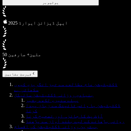
یوٹیوبر
2025 ایپل ڈیزائن ایوارڈ
50 ملین+ صارفین
فہرستِ مضامین
ڈکٹیٹیشن عام مطالعے سے تیز انگریزی کیوں
سکھاتی ہے
بنیادی روزانہ ڈکٹیٹیشن سائیکل
پہلے سنیں، لکھے بغیر
ڈکٹیٹیشن یا وائس ٹائپنگ سے زبان پیدا
کرنا
آؤٹ پٹ کا جائزہ اور تصحیح کرنا
روانی بڑھانے کے لیے بلند آواز سے پڑھنا
بہترین روزانہ ڈکٹیٹیشن کی اقسام