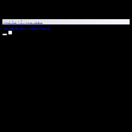
مفت میں آزمائیں
ابھی ڈاؤن لوڈ کریں
مصنوعات
متن کو آواز میں بدلیں
iPhone اور iPad ایپس
Android ایپ
Chrome ایکسٹینشن
Edge ایکسٹینشن
ویب ایپ
Mac ایپ