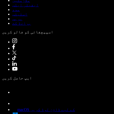
ملازمتیں
ایفیلی ایٹس
مدد
اسٹیٹس
پریس
برانڈ کٹ
اسپیچفائی کو فالو کریں
ایپ حاصل کریں
macOS کے لیے ڈاؤن لوڈ کریں