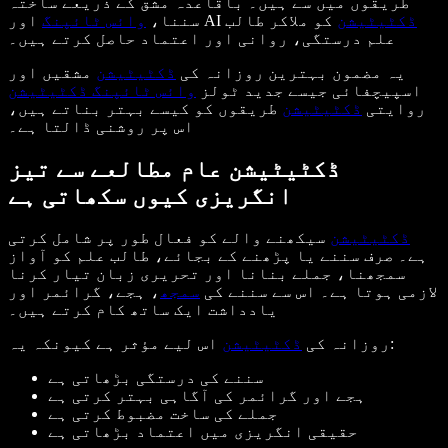
طریقوں میں سے ہیں۔ باقاعدہ مشق کے ذریعے ساختہ
ڈکٹیٹیشن
کو ملاکر طالب
اور AI
سننا،
وائس ٹائپنگ
علم درستگی، روانی اور اعتماد حاصل کرتے ہیں۔
یہ مضمون بہترین روزانہ کی
ڈکٹیٹیشن
مشقیں اور
اسپیچفائی جیسے جدید ٹولز
وائس ٹائپنگ ڈکٹیٹیشن
روایتی
ڈکٹیٹیشن
طریقوں کو کیسے بہتر بناتے ہیں،
اس پر روشنی ڈالتا ہے۔
ڈکٹیٹیشن عام مطالعے سے تیز
انگریزی کیوں سکھاتی ہے
ڈکٹیٹیشن
سیکھنے والے کو فعال طور پر شامل کرتی
ہے۔ صرف سننے یا پڑھنے کے بجائے، طالب علم کو آواز
سمجھنا، جملے بنانا اور تحریری زبان تیار کرنا
لازمی ہوتا ہے۔ اس سے سننے کی
سمجھ
، ہجے، گرائمر اور
یادداشت ایک ساتھ کام کرتے ہیں۔
اس لیے مؤثر ہے کیونکہ یہ:
روزانہ کی
ڈکٹیٹیشن
سننے کی درستگی بڑھاتی ہے
ہجے اور گرائمر کی آگاہی بہتر کرتی ہے
جملے کی ساخت مضبوط کرتی ہے
حقیقی انگریزی میں اعتماد بڑھاتی ہے