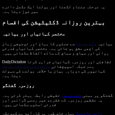
یہ مرحلہ سننا، لکھنا اور بولنا ایک مکمل دائرے
میں جوڑ دیتا ہے۔
بہترین روزانہ ڈکٹیٹیشن کی اقسام
مختصر کہانیاں اور بیانیہ
بیانیہ
ڈکٹیٹیشن
سے جملوں کا بہاؤ اور توصیفی زبان
کی اچھی مشق ہو جاتی ہے۔ مختصر کہانیاں قدرتی
روانی اور سیاق و سباق کے ساتھ الفاظ سکھاتی ہیں۔
DailyDictation ثقافتی اور روزمرہ کہانیاں فراہم کرتا
ہے، جبکہ اسپیچفائی
وائس ٹائپنگ ڈکٹیٹیشن
کہانیوں کی دوبارہ بیان یا خلاصہ بولنے کی سہولت
دیتا ہے۔
روزمرہ گفتگو
گفتگو پر مبنی
ڈکٹیٹیشن
حقیقی رابطہ بہتر کرتی ہے۔
یہ مشقیں روزمرہ کے فقرے، غیر رسمی گرائمر اور
قدرتی اسلوب سکھاتی ہیں۔
وائس ٹائپنگ
یہاں خاص طور پر کارآمد ہے کیونکہ