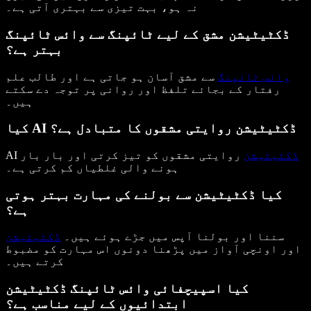
نہ ہو، بہت تیزی سے بہتری آتی ہے۔
ڈکٹیٹیشن مشق کے لیے ٹائپنگ سے وائس ٹائپنگ
بہتر ہے؟
وائس ٹائپنگ
سے مشق آسان ہو جاتی ہے اور طالب علم
رفتار کے بجائے تلفظ اور روانی پر توجہ دے سکتے
ہیں۔
کیا AI ڈکٹیٹیشن روایتی مشقوں کا متبادل ہے؟
ڈکٹیٹیشن
روایتی مشقوں کو تیز کرتی اور بار بار
AI
ہونے والی غلطیاں کم کرتی ہے۔
کیا ڈکٹیٹیشن سے بولنے کی مہارت بہتر ہوتی
ہے؟
سننا اور بولنا آپس میں جڑے ہوئے ہیں۔
ڈکٹیٹیشن
اور اونچی آواز میں پڑھنا دونوں اس مہارت کو مضبوط
کرتے ہیں۔
کیا اسپیچفائی وائس ٹائپنگ ڈکٹیٹیشن
ابتدائیوں کے لیے مناسب ہے؟