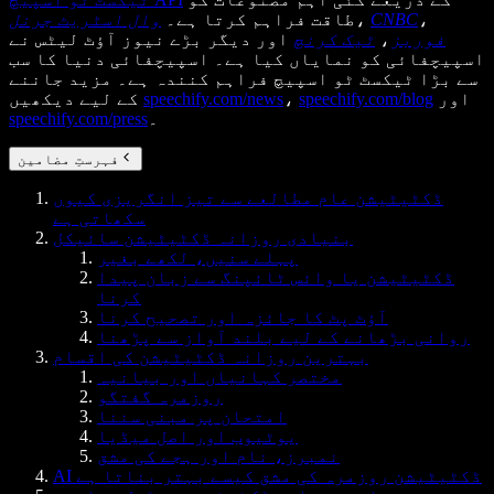
،
CNBC
،
طاقت فراہم کرتا ہے۔
وال اسٹریٹ جرنل
فوربز
،
ٹیک کرنچ
اور دیگر بڑے نیوز آؤٹ لیٹس نے
اسپیچفائی کو نمایاں کیا ہے۔ اسپیچفائی دنیا کا سب
سے بڑا ٹیکسٹ ٹو اسپیچ فراہم کنندہ ہے۔ مزید جاننے
اور
speechify.com/blog
،
speechify.com/news
کے لیے دیکھیں
۔
speechify.com/press
فہرستِ مضامین
ڈکٹیٹیشن عام مطالعے سے تیز انگریزی کیوں
سکھاتی ہے
بنیادی روزانہ ڈکٹیٹیشن سائیکل
پہلے سنیں، لکھے بغیر
ڈکٹیٹیشن یا وائس ٹائپنگ سے زبان پیدا
کرنا
آؤٹ پٹ کا جائزہ اور تصحیح کرنا
روانی بڑھانے کے لیے بلند آواز سے پڑھنا
بہترین روزانہ ڈکٹیٹیشن کی اقسام
مختصر کہانیاں اور بیانیہ
روزمرہ گفتگو
امتحان پر مبنی سننا
یوٹیوب اور اصل میڈیا
نمبرز، نام اور ہجے کی مشق
AI ڈکٹیٹیشن روزمرہ کی مشق کیسے بہتر بناتا ہے