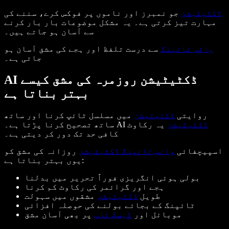
ڈکٹیٹیشن
جو نمبرز اور ناموں پر فوکس کرے، سننے کی
مہارت تیز کرتی ہے۔ یہ مشکل موضوعات بار بار کرنے
سے آسان ہو جاتے ہیں۔
وائس ٹائپنگ
سے درست تلفظ اور ہجے کی مشق آسان ہو
جاتی ہے۔
AI ڈکٹیٹیشن روزمرہ کی مشق کیسے
بہتر بناتا ہے
روایتی
ڈکٹیٹیشن
میں مسلسل ٹائپ کرنا اور ساتھ
ڈکٹیٹیشن
یہ رکاوٹ
ساتھ تصحیح کرنا پڑتا ہے۔ AI
کافی حد تک دور کر دیتی ہے۔
اسپیچفائی
وائس ٹائپنگ ڈکٹیٹیشن
روزانہ کی مشق کو
یوں بہتر بناتا ہے:
بولی ہوئی انگریزی فوراً تحریر میں بدلنا
ہجے اور گرائمر کی رکاوٹ کم کرنا
طویل
ڈکٹیٹیشن
مشقوں میں سہولت
ٹائپنگ کے بجائے بولنے کی حوصلہ افزائی
موبائل اور
ڈیسک ٹاپ
پر بھی آسان مشق