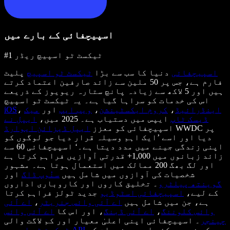
اسپیچفائی کے بارے میں
#1 ٹیکسٹ ٹو اسپیچ ریڈر
اسپیچفائی
دنیا کا سب سے بڑا
ٹیکسٹ ٹو اسپیچ
پلیٹ
فارم ہے، جس پر 50 ملین سے زائد صارفین اعتماد کرتے
ہیں اور 5 لاکھ سے زیادہ پانچ ستارہ ریویوز کے ذریعے
اس کی خدمات کو سراہا گیا ہے۔ یہ ٹیکسٹ ٹو اسپیچ
اینڈرائیڈ
،
کروم ایکسٹینشن
،
ویب ایپ
اور
میک
،
iOS
ڈیسک ٹاپ
ایپس میں دستیاب ہے۔ 2025 میں،
ایپل نے
WWDC پر
اسپیچفائی کو معزز
ایپل ڈیزائن ایوارڈ
دیا اور اسے ’ایک اہم وسیلہ قرار دیا جو لوگوں کو
اپنی زندگی جینے میں مدد دیتا ہے۔‘ اسپیچفائی 60 سے
زائد زبانوں میں 1,000+ قدرتی آوازیں فراہم کرتا ہے
اور لگ بھگ 200 ممالک میں استعمال ہوتا ہے۔ مشہور
شخصیات کی آوازوں میں شامل ہیں
سنُوپ ڈاگ
اور
گوینتھ پیلٹرو
۔ تخلیق کاروں اور کاروباری اداروں
کے لیے،
اسپیچفائی اسٹوڈیو
جدید ٹولز فراہم کرتا
ہے، جن میں شامل ہیں
اے آئی وائس جنریٹر
،
اے آئی
وائس کلوننگ
،
اے آئی ڈبنگ
، اور اس کا
اے آئی وائس
چینجر
۔ اسپیچفائی اپنی اعلیٰ معیار اور کم لاگت والی
کے ذریعے کئی اہم مصنوعات کو
ٹیکسٹ ٹو اسپیچ API