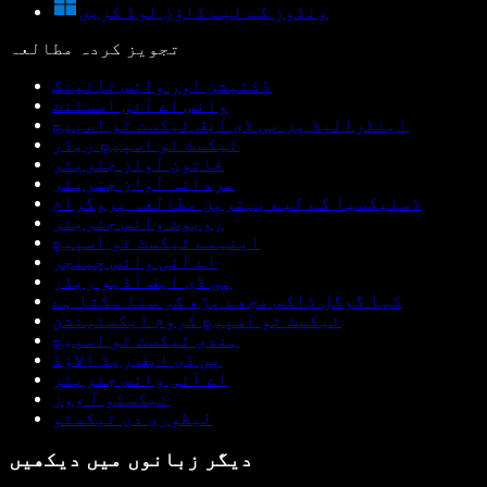
ونڈوز کے لیے ڈاؤن لوڈ کریں
تجویز کردہ مطالعہ
ڈکٹیشن اور وائس ٹائپنگ
وائس اے آئی اسسٹنٹ
اینڈرائیڈ پر پی ڈی ایف ٹیکسٹ ٹو اسپیچ
ٹیکسٹ ٹو اسپیچ ریڈر
خاتون آواز جنریٹر
مردانہ آواز جنریٹر
ڈسلیکسیا کے لیے بہترین مطالعہ پروگرام
روبوٹ وائس جنریٹر
اینیمے ٹیکسٹ ٹو اسپیچ
اے آئی وائس چینجر
پی ڈی ایف آڈیو ریڈر
کیا گوگل ڈاکس مجھے پڑھ کر سنا سکتا ہے
ٹیکسٹ ٹو اسپیچ کروم ایکسٹینشن
ہندی ٹیکسٹ ٹو اسپیچ
پی ڈی ایف ریڈ الاؤڈ
اے آئی وائس جنریٹر
ٹیکستو آ ووز
لیطوری دی ٹیکسٹو
دیگر زبانوں میں دیکھیں