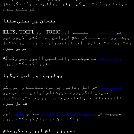
سیکھنے والے ٹائپ کیے بغیر روانی سے بولنے کی مشق
کر سکتے ہیں۔
امتحان پر مبنی سننا
IELTS، TOEFL اور TOEIC کی
ڈکٹیٹیشن
تعلیمی اور
پیشہ ورانہ سننے کی مشق کرواتی ہے۔ اکثر آڈیوز تیز
رفتار، مختلف لہجے اور ترتیب وار معلومات پر مشتمل
ہوتی ہیں۔
ڈکٹیٹیشن
سے سیکھنے والے لمبی آڈیوز بھی رکے
AI
بغیر لکھ سکتے ہیں۔
یوٹیوب اور اصل میڈیا
ڈکٹیٹیشن
جو اصل ویڈیوز پر ہو، سیکھنے والوں کو
حقیقی انگریزی سے روشناس کراتی ہے۔ اس میں
ڈاکیومینٹریز، تعلیمی کلپس اور وضاحتی ویڈیوز
شامل ہیں۔
اسپیچفائی
وائس ٹائپنگ ڈکٹیٹیشن
سے آپ
خلاصہ
اور
اہم نکات سن کر بیان کر سکتے ہیں۔
نمبرز، نام اور ہجے کی مشق