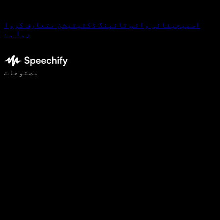
اسپیچیفائی وائس ٹائپنگ ڈکٹیٹیشن متعارف کروا
رہا ہے
وائس ٹائپنگ کے ساتھ 5 گنا تیزی سے لکھیں
مصنوعات
مزید جانیں