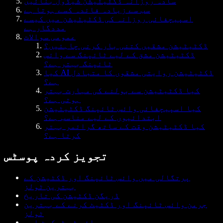
سادہ روزانہ ڈکٹیٹیشن شیڈول بنائیں
سب سے زیادہ فائدہ کسے ہوتا ہے
اسپیچفائی روزانہ کی ڈکٹیٹیشن میں کیسے
مددگار ہے
عمومی سوالات
ڈکٹیٹیشن مشقیں کتنی بار کرنی چاہئیں؟
ڈکٹیٹیشن مشق کے لیے ٹائپنگ سے وائس
ٹائپنگ بہتر ہے؟
کیا AI ڈکٹیٹیشن روایتی مشقوں کا متبادل
ہے؟
کیا ڈکٹیٹیشن سے بولنے کی مہارت بہتر
ہوتی ہے؟
کیا اسپیچفائی وائس ٹائپنگ ڈکٹیٹیشن
ابتدائیوں کے لیے مناسب ہے؟
کیا ڈکٹیٹیشن وقت کے ساتھ گرائمر بہتر
کرتا ہے؟
تجویز کردہ پوسٹس
پرتگالی میں وائس ٹائپنگ اور ڈکٹیشن کے
بہترین ٹولز
ڈریگن ڈکٹیشن کی تاریخ
جرمن وائس ٹائپنگ اور ڈکٹیٹ کرنے کے بہترین
ٹولز
وائس ٹو ٹیکسٹ ایپ