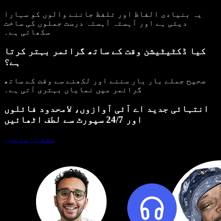
یہ بنیادی الفاظ اور تلفظ جاننے والوں کو سہارا
دیتی ہے اور آہستہ آہستہ درست جملوں کی ساخت
سکھاتی ہے۔
کیا ڈکٹیٹیشن وقت کے ساتھ گرائمر بہتر کرتا
ہے؟
صحیح جملے بار بار سننے اور لکھنے سے وقت کے ساتھ
گرائمر میں نمایاں بہتری آتی ہے۔
انتہائی جدید اے آئی آوازوں، لامحدود فائلوں
اور 24/7 سپورٹ سے لطف اٹھائیں
مفت آزمائیں