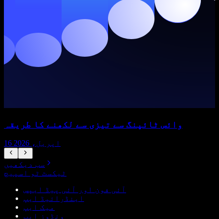
وائس ٹائپنگ سے تیزی سے لکھنے کا طریقہ
16 اپریل، 2026
سب دیکھیں
ٹیکسٹ ٹو اسپیچ
آئی فون اور آئی پیڈ ایپس
اینڈرائیڈ ایپ
میک ایپ
ونڈوز ایپ