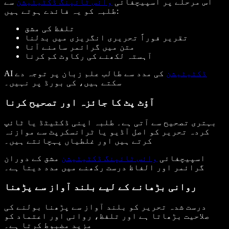
اس مرحلے پر اسپیچفائی
وائس ٹائپنگ ڈکٹیٹیشن
سے
طلبہ کو یہ فائدے ہوتے ہیں:
تلفظ کی مشق
تقریر فوراً تحریری انگریزی میں بدلنا
متن میں گرائمر سامنے آنا
آہستہ لکھنے کی رکاوٹ کم کرنا
ڈکٹیٹیشن
کی مدد سے طالب علم زبان پر توجہ دے
AI
سکتے ہیں، کی بورڈ پر نہیں۔
آؤٹ پٹ کا جائزہ اور تصحیح کرنا
بہتری تصحیح سے آتی ہے۔ طلبہ اپنی ڈکٹیٹڈ یا ٹائپ
کردہ تحریر کو اصل آڈیو یا ٹرانسکرپٹ سے موازنہ
کرتے ہیں اور غلطیاں پہچانتے ہیں۔
اسپیچفائی
وائس ٹائپنگ ڈکٹیٹیشن
مشق کے دوران
گرائمر اور الفاظ درست رکھنے میں مدد دیتا ہے۔
روانی بڑھانے کے لیے بلند آواز سے پڑھنا
درست شدہ تحریر کو بلند آواز سے پڑھنا بولنے کی
صلاحیت بڑھاتا ہے اور تلفظ، روانی اور اعتماد کو
مزید مضبوط کرتا ہے۔