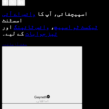
اسپیچفائی، آپ کا
وائس اے آئی
اسسٹنٹ
ٹیکسٹ ٹو اسپیچ
،
وائس ٹائپنگ
اور
تیز جوابات
کے لیے۔
مفت آزمائیں
Gwyneth
اداکارہ