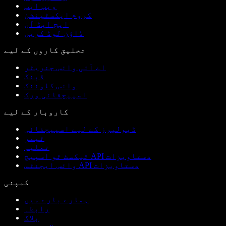
ویب ایپ
کروم ایکسٹینشن
ایج ایڈ آن
ڈاؤن لوڈ کریں
تخلیق کاروں کے لیے
اے آئی وائس جنریٹر
ڈبنگ
وائس کلوننگ
اسپیچفائی ورک
کاروبار کے لیے
ڈیولپرز کے لیے اسپیچفائی
ٹیمز
تعلیم
ٹیکسٹ ٹو اسپیچ API دستاویزات
وائس ایجنٹس API دستاویزات
کمپنی
ہمارے بارے میں
رابطہ
بلاگ