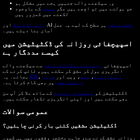
وہ سیکھنے والے جنہیں ہجے میں مشکل ہو
جو بولنے میں تو اچھے ہیں مگر
سمجھ
کے باوجود
لکھنے میں کمزور ہیں
ڈکٹیٹیشن
ہر سطح کے لیے یہ عمل
اور AI
وائس ٹائپنگ
آسان بنا دیتے ہیں۔
اسپیچفائی روزانہ کی ڈکٹیٹیشن میں
کیسے مددگار ہے
اسپیچفائی
وائس ٹائپنگ ڈکٹیٹیشن
سے سیکھنے والے
انگریزی بول کر مشق کر سکتے ہیں، ٹائپ کرنے کے
اینڈرائیڈ
،
میک
، ویب اور
کروم
،
iOS
بجائے۔ یہ
ایکسٹینشن
پر بھی کام کرتا ہے۔
ڈکٹیٹیشن کو
ٹیکسٹ ٹو اسپیچ
کے ساتھ ملا کر آپ سن
بھی سکتے ہیں اور اپنی انگریزی نکھار سکتے ہیں۔
عمومی سوالات
ڈکٹیٹیشن مشقیں کتنی بار کرنی چاہئیں؟
روزانہ مشق کرنے سے، چاہے مختصر وقفوں میں ہی کیوں