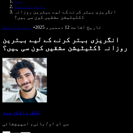
ہوم
ڈویلپرز کے لیے Speechify
وائس ٹائپنگ
انگریزی بہتر کرنے کے لیے بہترین روزانہ
ڈکٹیٹیشن مشقیں کون سی ہیں؟
تاریخِ اشاعت
12 دسمبر، 2025
•
وائس ٹائپنگ
انگریزی بہتر کرنے کے لیے بہترین
روزانہ ڈکٹیٹیشن مشقیں کون سی ہیں؟
کلف وائتزمین
سی ای او / بانی، اسپیچفائی