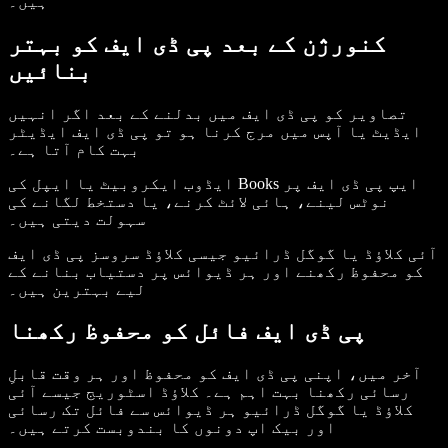
ہیں۔
کنورژن کے بعد پی ڈی ایف کو بہتر
بنائیں
تصاویر کو پی ڈی ایف میں بدلنے کے بعد اگر انہیں
ایڈیٹ یا آپس میں مرج کرنا ہو تو پی ڈی ایف ایڈیٹر
بہت کام آتا ہے۔
ایڈوب ایکروبیٹ یا ایپل کی Books ایپ پی ڈی ایف پر
نوٹس لینے، ہائی لائٹ کرنے، یا دستخط لگانے کی
سہولت دیتی ہیں۔
آئی کلاؤڈ یا گوگل ڈرائیو جیسی کلاؤڈ سروسز پی ڈی ایف
کو محفوظ رکھنے اور ہر ڈیوائس پر دستیاب بنانے کے
لیے بہترین ہیں۔
پی ڈی ایف فائل کو محفوظ رکھنا
آخر میں، اپنی پی ڈی ایف کو محفوظ اور ہر وقت قابلِ
رسائی رکھنا بہت اہم ہے۔ کلاؤڈ اسٹوریج جیسے آئی
کلاؤڈ یا گوگل ڈرائیو ہر ڈیوائس سے فائل تک رسائی
اور بیک اپ دونوں کا بندوبست کرتے ہیں۔