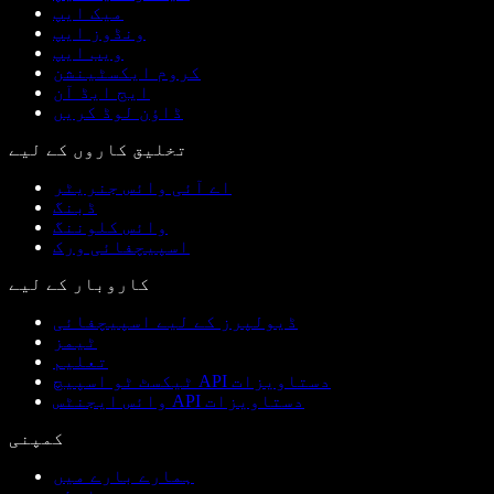
میک ایپ
ونڈوز ایپ
ویب ایپ
کروم ایکسٹینشن
ایج ایڈ آن
ڈاؤن لوڈ کریں
تخلیق کاروں کے لیے
اے آئی وائس جنریٹر
ڈبنگ
وائس کلوننگ
اسپیچفائی ورک
کاروبار کے لیے
ڈیولپرز کے لیے اسپیچفائی
ٹیمز
تعلیم
ٹیکسٹ ٹو اسپیچ API دستاویزات
وائس ایجنٹس API دستاویزات
کمپنی
ہمارے بارے میں