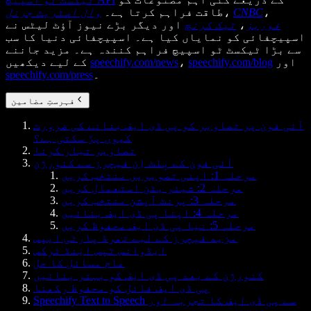
،
CNBC
،
طاقت فراہم کرتا ہے۔
وال اسٹریٹ جرنل
فوربز
،
ٹیک کرنچ
اور دیگر بڑے نیوز آؤٹ لیٹس نے
اسپیچفائی کو نمایاں کیا ہے۔ اسپیچفائی دنیا کا سب
سے بڑا ٹیکسٹ ٹو اسپیچ فراہم کنندہ ہے۔ مزید جاننے
اور
speechify.com/blog
،
speechify.com/news
کے لیے دیکھیں
۔
speechify.com/press
فہرستِ مضامین
آئی فون پر تصاویر کو پی ڈی ایف بنانے کی ضرورت
کیوں پڑ سکتی ہے؟
تصاویر تیار کرنا
آئی فون کے بِلٹ اِن فیچرز سے کنورژن
مرحلہ 1: اپنی تصویریں منتخب کریں
مرحلہ 2: شیئر بٹن استعمال کریں
مرحلہ 3: پرنٹ آپشن منتخب کریں
مرحلہ 4: اپنا پی ڈی ایف بنائیں
مرحلہ 5: نیا پی ڈی ایف محفوظ کریں
مزید فیچرز کے لیے تھرڈ پارٹی ایپس
ایڈوانس ٹپس اینڈ ٹرکس
عام مسائل کا حل
کنورژن کے بعد پی ڈی ایف کو بہتر بنائیں
پی ڈی ایف فائل کو محفوظ رکھنا
Speechify Text to Speech سے پی ڈی ایف کا تجربہ اور