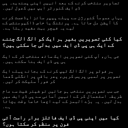
تصاویر منتخب کرنے کے بعد انہیں اپنی پسندیدہ پی
ڈی ایف کنورٹر ایپ میں کھول لیں۔
یہاں عموماً کنورژن سے پہلے پیپر سائز ایڈجسٹ کرنے
کا آپشن مل جاتا ہے۔ پرنٹنگ یا خاص ڈاکیومنٹس کے
لیے یہ فیچر بہت مفید رہتا ہے۔
کیا کئی تصویریں بغیر ہر ایک کو الگ الگ چننے
کے ایک ہی پی ڈی ایف میں بدلی جا سکتی ہیں؟
جی ہاں، آپ کئی تصویریں ایک ساتھ منتخب کر کے ایک
ہی پی ڈی ایف بنا سکتے ہیں۔
ہر فوٹو پر الگ الگ ٹیپ کرنے کے بجائے پہلے ایک
تصویر پر لمبی پریس کریں، پھر باقی پر انگلی گھما
کر فوراً سلیکٹ کر لیں۔
جب سب تصویریں منتخب ہو جائیں تو شیئر شیٹ سے عام
طریقہ استعمال کر کے انہیں آسانی سے پی ڈی ایف میں
بدل لیں۔ یہ بڑے البمز کے لیے اچھا خاصا وقت بچاتا
ہے۔
کیا میں اپنی پی ڈی ایف فائلز براہِ راست آئی
فون پر منظم کر سکتا ہوں؟