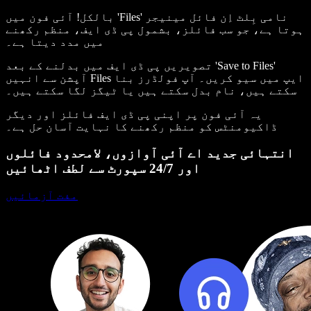
بالکل! آئی فون میں 'Files' نامی بِلٹ اِن فائل مینیجر
ہوتا ہے، جو سب فائلز، بشمول پی ڈی ایف، منظم رکھنے
میں مدد دیتا ہے۔
تصویریں پی ڈی ایف میں بدلنے کے بعد 'Save to Files'
آپشن سے انہیں Files ایپ میں سیو کریں۔ آپ فولڈرز بنا
سکتے ہیں، نام بدل سکتے ہیں یا ٹیگز لگا سکتے ہیں۔
یہ آئی فون پر اپنی پی ڈی ایف فائلز اور دیگر
ڈاکیومنٹس کو منظم رکھنے کا نہایت آسان حل ہے۔
انتہائی جدید اے آئی آوازوں، لامحدود فائلوں
اور 24/7 سپورٹ سے لطف اٹھائیں
مفت آزمائیں