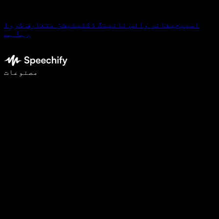
اسپیچیفائی وائس ٹائپنگ ڈکٹیٹیشن متعارف کروا
رہا ہے
وائس ٹائپنگ کے ساتھ 5 گنا تیزی سے لکھیں
مصنوعات
مزید جانیں