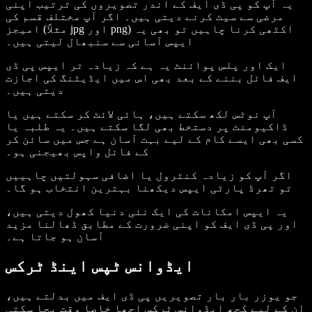
یہ آپ کو پی ڈی ایف کے اندر تصویروں کی ترتیب اپنی
مرضی سے سیٹ کرنے دیتی ہیں۔ اگر آپ مختلف قسم کی
امیجز (مثلاً jpg اور png) اکٹھی کرنا چاہیں تو بھی یہ
ایپس آسانی سے سنبھال لیتی ہیں۔
ایک اور پلس پوائنٹ یہ ہے کہ زیادہ تر ایپس پی ڈی
ایف فائل بننے کے بعد بھی اس میں ایڈیٹنگ کی اجازت
دیتی ہیں۔
آپ نوٹس لکھ سکتے ہیں، ہائی لائٹ کر سکتے ہیں یا
ڈاکیومنٹ پر دستخط بھی لگا سکتے ہیں۔ یہ طلبہ یا
کسی بھی ایسے کام کے لیے بہت آسان ہے جس میں سائن کر
کے فائل واپس بھیجنی ہو۔
اگر آپ کو زیادہ کنٹرول یا اضافی سہولتیں چاہییں
تو تھرڈ پارٹی ایپس دیکھنا بہترین انتخاب ہو گا۔
یہ ایپس امکانات کی ایک نئی دنیا کھول دیتی ہیں،
اور پی ڈی ایف کو اپنی ضرورت کے مطابق ڈھالنا مزید
آسان ہو جاتا ہے۔
ایڈوانس ٹپس اینڈ ٹرکس
جو یوزر بار بار تصویریں پی ڈی ایف میں بدلتے ہیں،
ان کے لیے کچھ ایڈوانس ٹرکس اچھا خاصا وقت بچا سکتی