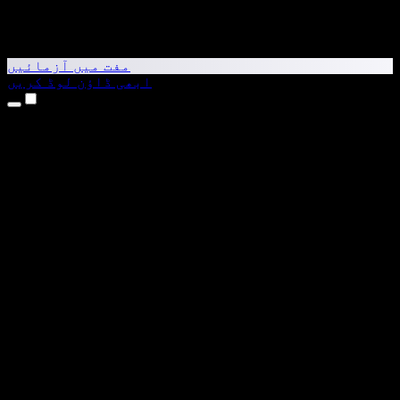
مفت میں آزمائیں
ابھی ڈاؤن لوڈ کریں
مصنوعات
متن کو آواز میں بدلیں
iPhone اور iPad ایپس
Android ایپ
Chrome ایکسٹینشن
Edge ایکسٹینشن
ویب ایپ
Mac ایپ