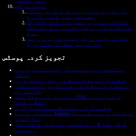
بہتر بنائیں
عمومی سوالات
آئی فون پر تصویریں پی ڈی ایف میں بدلتے
وقت پیپر سائز کیسے بدلیں؟
کیا کئی تصویریں بغیر ہر ایک کو الگ الگ
چننے کے ایک ہی پی ڈی ایف میں بدلی جا سکتی
ہیں؟
کیا میں اپنی پی ڈی ایف فائلز براہِ راست
آئی فون پر منظم کر سکتا ہوں؟
تجویز کردہ پوسٹس
ٹیکسٹ ٹو اسپیچ مائیک: وائس ٹیکنالوجی میں
انقلاب
ٹیکسٹ ٹو اسپیچ ٹائمنگ میں مہارت حاصل کریں
ٹیکسٹ ٹو اسپیچ کے ذریعے انگریزی کیسے سیکھی
جا سکتی ہے
ٹیکسٹ ٹو اسپیچ کا مطلب: TTS ٹیکنالوجی کی
انقلابی طاقت
ٹیکسٹ ٹو اسپیچ حقیقت پسندانہ آوازیں
ٹیکسٹ ٹو اسپیچ Quizlet: ٹیکنالوجی سے سیکھنے کا
نیا انداز
گوگل پکسل 6 پر ٹیکسٹ ٹو اسپیچ کی طاقت: مکمل
رہنمائی
ٹیکسٹ ٹو اسپیچ ٹولز: تحریر کو حقیقی آڈیو میں