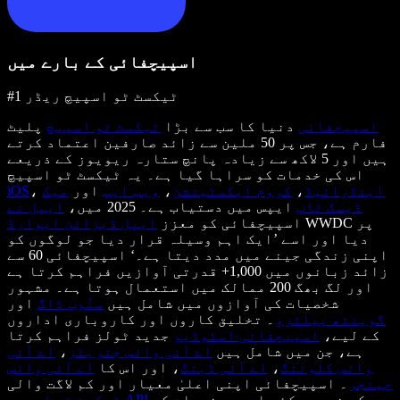
اسپیچفائی کے بارے میں
#1 ٹیکسٹ ٹو اسپیچ ریڈر
اسپیچفائی
دنیا کا سب سے بڑا
ٹیکسٹ ٹو اسپیچ
پلیٹ
فارم ہے، جس پر 50 ملین سے زائد صارفین اعتماد کرتے
ہیں اور 5 لاکھ سے زیادہ پانچ ستارہ ریویوز کے ذریعے
اس کی خدمات کو سراہا گیا ہے۔ یہ ٹیکسٹ ٹو اسپیچ
اینڈرائیڈ
،
کروم ایکسٹینشن
،
ویب ایپ
اور
میک
،
iOS
ڈیسک ٹاپ
ایپس میں دستیاب ہے۔ 2025 میں،
ایپل نے
WWDC پر
اسپیچفائی کو معزز
ایپل ڈیزائن ایوارڈ
دیا اور اسے ’ایک اہم وسیلہ قرار دیا جو لوگوں کو
اپنی زندگی جینے میں مدد دیتا ہے۔‘ اسپیچفائی 60 سے
زائد زبانوں میں 1,000+ قدرتی آوازیں فراہم کرتا ہے
اور لگ بھگ 200 ممالک میں استعمال ہوتا ہے۔ مشہور
شخصیات کی آوازوں میں شامل ہیں
سنُوپ ڈاگ
اور
گوینتھ پیلٹرو
۔ تخلیق کاروں اور کاروباری اداروں
کے لیے،
اسپیچفائی اسٹوڈیو
جدید ٹولز فراہم کرتا
ہے، جن میں شامل ہیں
اے آئی وائس جنریٹر
،
اے آئی
وائس کلوننگ
،
اے آئی ڈبنگ
، اور اس کا
اے آئی وائس
چینجر
۔ اسپیچفائی اپنی اعلیٰ معیار اور کم لاگت والی
کے ذریعے کئی اہم مصنوعات کو
ٹیکسٹ ٹو اسپیچ API