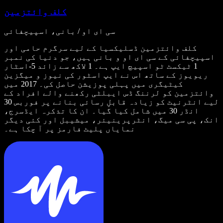
کلف وائتزمین
سی ای او / بانی، اسپیچفائی
کلف وائتزمین ڈسلیکسیا کے لیے سرگرم حامی اور
اسپیچفائی کے سی ای او و بانی ہیں، جو دنیا کی نمبر
1 ٹیکسٹ ٹو اسپیچ ایپ ہے۔ 1 لاکھ سے زائد 5-اسٹار
ریویوز کے ساتھ اس نے ایپ اسٹور کی نیوز و میگزین
کیٹیگری میں پہلی پوزیشن حاصل کی۔ 2017 میں
وائتزمین کو لرننگ ڈس ایبلٹی رکھنے والے افراد کے
لیے انٹرنیٹ کو زیادہ قابلِ رسائی بنانے پر فوربس 30
انڈر 30 میں شامل کیا گیا۔ ان کا تذکرہ ایڈسرج،
انک، پی سی میگ، انٹرپرینیئر، میشیبل اور کئی دیگر
نمایاں پلیٹ فارمز پر آ چکا ہے۔