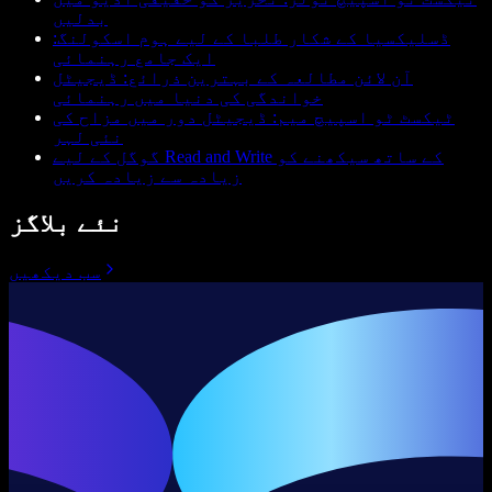
بدلیں
ڈسلیکسیا کے شکار طلبا کے لیے ہوم اسکولنگ:
ایک جامع رہنمائی
آن لائن مطالعہ کے بہترین ذرائع: ڈیجیٹل
خواندگی کی دنیا میں رہنمائی
ٹیکسٹ ٹو اسپیچ میم: ڈیجیٹل دور میں مزاح کی
نئی لہر
گوگل کے لیے Read and Write کے ساتھ سیکھنے کو
زیادہ سے زیادہ کریں
نئے بلاگز
سب دیکھیں