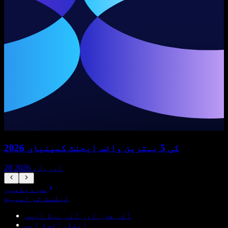
2026 کی 5 بہترین وائس ایجنٹ کمپنیاں
28 اپریل، 2026
سب دیکھیں
ٹیکسٹ ٹو اسپیچ
آئی فون اور آئی پیڈ ایپس
اینڈرائیڈ ایپ