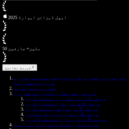
2025 ایپل ڈیزائن ایوارڈ
50 ملین+ صارفین
فہرستِ مضامین
آئی فون پر تصاویر کو پی ڈی ایف بنانے کی ضرورت
کیوں پڑ سکتی ہے؟
تصاویر تیار کرنا
آئی فون کے بِلٹ اِن فیچرز سے کنورژن
مرحلہ 1: اپنی تصویریں منتخب کریں
مرحلہ 2: شیئر بٹن استعمال کریں
مرحلہ 3: پرنٹ آپشن منتخب کریں
مرحلہ 4: اپنا پی ڈی ایف بنائیں
مرحلہ 5: نیا پی ڈی ایف محفوظ کریں
مزید فیچرز کے لیے تھرڈ پارٹی ایپس