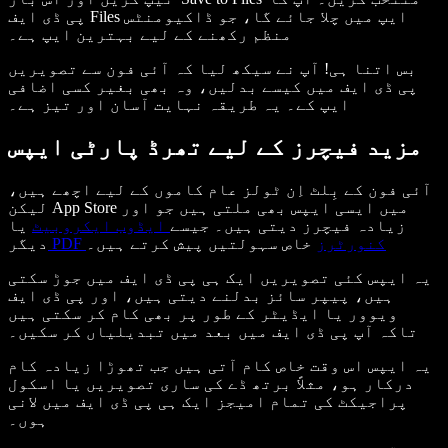
پی ڈی ایف Files ایپ میں چلا جائے گا، جو ڈاکیومنٹس
منظم رکھنے کے لیے بہترین ایپ ہے۔
بس اتنا ہی! آپ نے سیکھ لیا کہ آئی فون سے تصویریں
پی ڈی ایف میں کیسے بدلیں، وہ بھی بغیر کسی اضافی
ایپ کے۔ یہ طریقہ نہایت آسان اور تیز ہے۔
مزید فیچرز کے لیے تھرڈ پارٹی ایپس
آئی فون کے بِلٹ اِن ٹولز عام کاموں کے لیے اچھے ہیں،
لیکن App Store میں ایسی ایپس بھی ملتی ہیں جو اور
زیادہ فیچرز دیتی ہیں۔ جیسے
ایڈوب ایکروبیٹ
یا
PDF کنورٹرز
خاص سہولتیں پیش کرتے ہیں۔
دیگر
یہ ایپس کئی تصویریں ایک ہی پی ڈی ایف میں جوڑ سکتی
ہیں، پیپر سائز بدلنے دیتی ہیں، اور پی ڈی ایف
ویوور یا ایڈیٹر کے طور پر بھی کام کر سکتی ہیں
تاکہ آپ پی ڈی ایف میں بعد میں تبدیلیاں کر سکیں۔
یہ ایپس اس وقت خاص کام آتی ہیں جب تھوڑا زیادہ کام
درکار ہو، مثلاً برتھ ڈے کی ساری تصویریں یا اسکول
پراجیکٹ کی تمام امیجز ایک ہی پی ڈی ایف میں لانی
ہوں۔