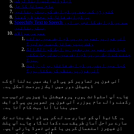
ایڈوانس ٹپس اینڈ ٹرکس
عام مسائل کا حل
کنورژن کے بعد پی ڈی ایف کو بہتر بنائیں
پی ڈی ایف فائل کو محفوظ رکھنا
Speechify Text to Speech سے پی ڈی ایف کا تجربہ اور
بہتر بنائیں
عمومی سوالات
آئی فون پر تصویریں پی ڈی ایف میں بدلتے
وقت پیپر سائز کیسے بدلیں؟
کیا کئی تصویریں بغیر ہر ایک کو الگ الگ
چننے کے ایک ہی پی ڈی ایف میں بدلی جا سکتی
ہیں؟
کیا میں اپنی پی ڈی ایف فائلز براہِ راست
آئی فون پر منظم کر سکتا ہوں؟
آئی فون پر تصاویر کو پی ڈی ایف میں بدلنا آج کے
ڈیجیٹل دور میں ایک زبردست اسکل ہے۔
چاہے آپ اسٹوڈنٹ ہوں، پروفیشنل یا چیزیں ترتیب سے
رکھنے والے عام یوزر، آئی فون پر تصویریں پی ڈی ایف
میں بنانا آنا بہت کام آتا ہے۔
یہ گائیڈ آپ کو تیاری سے لے کر پی ڈی ایف بنانے تک
سارے مراحل آسان طریقے سے دکھائے گا، چاہے آپ بِلٹ
اِن فیچرز استعمال کریں یا کوئی تھرڈ پارٹی ایپ۔
آئیں شروع کرتے ہیں!