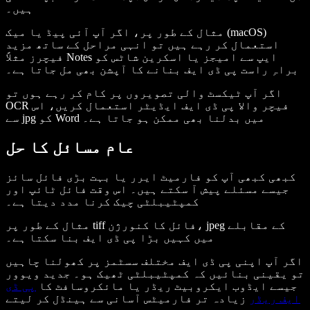
ہیں۔
مثال کے طور پر، اگر آپ آئی پیڈ یا میک (macOS)
استعمال کر رہے ہیں تو انہی مراحل کے ساتھ مزید
فیچرز مثلاً Notes ایپ سے امیجز یا اسکرین شاٹس کو
براہِ راست پی ڈی ایف بنانے کا آپشن بھی مل جاتا ہے۔
اگر آپ ٹیکسٹ والی تصویروں پر کام کر رہے ہوں تو
OCR فیچر والا پی ڈی ایف ایڈیٹر استعمال کریں، اس
سے jpg کو Word میں بدلنا بھی ممکن ہو جاتا ہے۔
عام مسائل کا حل
کبھی کبھی آپ کو فارمیٹ ایرر یا بہت بڑی فائل سائز
جیسے مسئلے پیش آ سکتے ہیں۔ اس وقت فائل ٹائپ اور
کمپٹیبلٹی چیک کرنا مدد دیتا ہے۔
مثال کے طور پر tiff فائل کا کنورژن، jpeg کے مقابلے
میں کہیں بڑا پی ڈی ایف بنا سکتا ہے۔
اگر آپ اپنی پی ڈی ایف مختلف سسٹمز پر کھولنا چاہیں
تو یقینی بنائیں کہ کمپٹیبلٹی ٹھیک ہو۔ جدید ویوور
جیسے ایڈوب ایکروبیٹ ریڈر یا مائکروسافٹ کا
پی ڈی
ایف ریڈر
زیادہ تر فارمیٹس آسانی سے ہینڈل کر لیتے