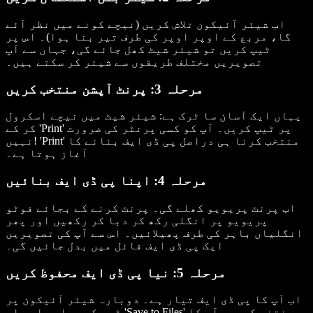
اب شیئر آئیکون تلاش کریں (نیچے کونے میں نظر آئے
گا، مربع کے اوپر اوپر کی طرف تیر بنا ہوا)۔ اس پر
ٹیپ کریں تو شیئر شیٹ کھل جائے گی، جہاں سے آپ
تصویریں مختلف طریقوں سے شیئر کر سکتے ہیں۔
مرحلہ 3: پرنٹ آپشن منتخب کریں
یہاں ایک آسان سا ٹرک ہے: شیئر شیٹ میں نیچے اسکرول
کر کے 'Print' پر ٹیپ کریں۔ آپ کو کسی پرنٹر کی ضرورت
نہیں! 'Print' منتخب کرنا ہی دراصل پی ڈی ایف بنانے کا
آغاز ہوتا ہے۔
مرحلہ 4: اپنا پی ڈی ایف بنائیں
اب پرنٹ پریویو کھلے گی۔ پرنٹ کرنے کے بجائے فوٹو
پریویو پر انگلی رکھ کر دبا کر رکھیں اور پھر
انگلیاں باہر کی طرف پھیلائیں۔ اس سے آپ کی تصویریں
ایک پی ڈی ایف فائل میں بدل جائیں گی۔
مرحلہ 5: نیا پی ڈی ایف محفوظ کریں
اب آپ کا پی ڈی ایف تیار ہے۔ دوبارہ شیئر آئیکون پر
ٹیپ کریں اور اس بار 'Save to Files' منتخب کریں۔ آپ کا