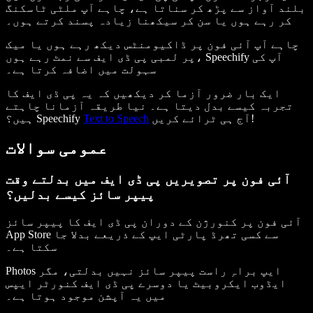
بلند آواز سے پڑھ کر سناتا ہے، چاہے آپ ملٹی ٹاسکنگ
کر رہے ہوں یا سن کر سیکھنا زیادہ پسند کرتے ہوں۔
چاہے آپ آئی فون پر ڈاکیومنٹس دیکھ رہے ہوں یا میک
پر لمبی پی ڈی ایف سے نمٹ رہے ہوں، Speechify آپ کی
سہولت میں اضافہ کرتا ہے۔
ایک بار ضرور آزما کر دیکھیں کہ یہ پی ڈی ایف کا
تجربہ کیسے بدل دیتا ہے۔ نیا طریقہ آزمانا چاہتے
آج ہی ٹرائے کریں!
Text to Speech
ہیں؟ Speechify
عمومی سوالات
آئی فون پر تصویریں پی ڈی ایف میں بدلتے وقت
پیپر سائز کیسے بدلیں؟
آئی فون پر کنورژن کے دوران پی ڈی ایف کا پیپر سائز
App Store سے کسی تھرڈ پارٹی ایپ کے ذریعے بدلا جا
سکتا ہے۔
Photos ایپ براہِ راست پیپر سائز نہیں بدلتی، مگر
ایڈوب ایکروبیٹ یا دوسرے پی ڈی ایف کنورٹر ایپس
میں یہ آپشن موجود ہوتا ہے۔