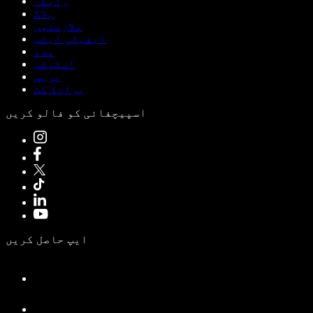
رابطہ
بلاگ
ملازمتیں
ایفیلی ایٹس
مدد
اسٹیٹس
پریس
برانڈ کٹ
اسپیچفائی کو فالو کریں
ایپ حاصل کریں