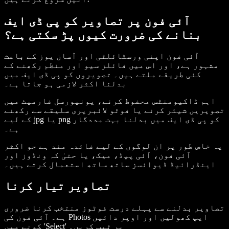
آئی فون پر تصاویر کو پی ڈی ایف
بنانے کی ضرورت کیوں پڑ سکتی ہے؟
آئی فون اپنی ورسٹائلٹی اور آسان یوز کے باعث
مشہور ہے، اور اس میں فائلز سیو اور منظم رکھنے کے
کئی طریقے ملتے ہیں۔ تصویروں کو پی ڈی ایف میں
بدلنا اکثر لازمی ہو جاتا ہے۔
اہم ڈاکیومنٹس محفوظ کرنے، یونیورسل فارمیٹ میں
تصویریں شیئر کرنے یا فوٹو لائبریری سلیقے سے رکھنے
کے لیے jpg یا png کو پی ڈی ایف میں بدلنا بہت مددگار
ہے۔
یہ خاص طور پر ان لوگوں کے لیے فائدہ مند ہے جو اکثر
آئی فون، آئی پیڈ، میک، یا حتیٰ کہ ونڈوز اور
اینڈرائیڈ ڈیوائسز ساتھ ساتھ استعمال کرتے ہیں۔
تصاویر تیار کرنا
تصاویر بدلنے سے پہلے درست فوٹوز منتخب کرنا ضروری
ہے۔ آئی فون کی Photos ایپ کھولیں اور اوپر دائیں
کونے میں 'Select' پر ٹیپ کریں۔