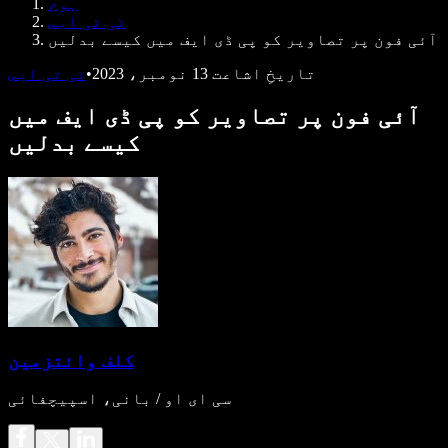
ہوم
ڈویلپرز کے لیے Speechify
ٹی ٹی ایس
آئی فون پر تصاویر کو پی ڈی ایف میں کیسے بدلیں
تاریخِ اشاعت
13 نومبر، 2023
•
ٹی ٹی ایس
آئی فون پر تصاویر کو پی ڈی ایف میں
کیسے بدلیں
کلف وائتزمین
سی ای او / بانی، اسپیچفائی