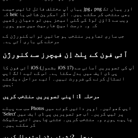
یہاں آپ مختلف فائل ٹائپس جیسے jpg، png اور یہاں تک
کہ heic بھی منتخب کر سکتے ہیں۔ اگر اسکرین شاٹس یا
ویب سے ڈاؤن لوڈ کی گئی امیجز ہیں تو دھیان رکھیں
کہ وہ درست امیج فارمیٹ میں سیو ہوں۔
جب ساری تصاویر منتخب ہو جائیں تو اب کنورژن کے
مرحلے کی باری آتی ہے۔
آئی فون کے بِلٹ اِن فیچرز سے کنورژن
آئی فون کا iOS (بشمول iOS 17) آپ کی تصویریں آسانی سے
پی ڈی ایف میں بدل سکتا ہے۔ اس کے لیے الگ ایپ
انسٹال کرنے کی ضرورت نہیں۔ آئیے مراحل دیکھتے
ہیں:
مرحلہ 1: اپنی تصویریں منتخب کریں
سب سے پہلے Photos ایپ کھولیں۔ اوپر دائیں کونے میں
'Select' پر ٹیپ کریں۔ اب جو تصویریں پی ڈی ایف میں
چاہیے ہوں، وہ منتخب کریں۔ جتنی چاہیں اتنی سلیکٹ
کر سکتے ہیں۔
مرحلہ 2: شیئر بٹن استعمال کریں