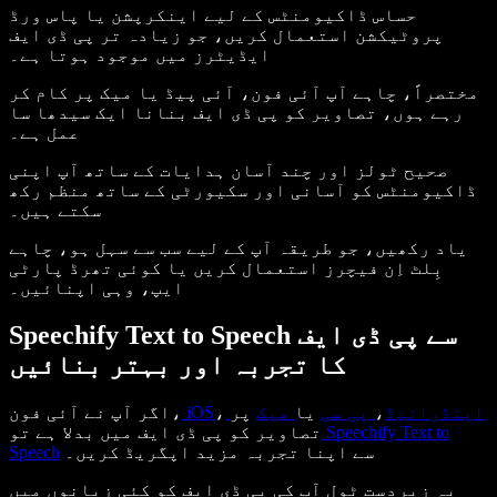
حساس ڈاکیومنٹس کے لیے اینکرپشن یا پاس ورڈ
پروٹیکشن استعمال کریں، جو زیادہ تر پی ڈی ایف
ایڈیٹرز میں موجود ہوتا ہے۔
مختصراً، چاہے آپ آئی فون، آئی پیڈ یا میک پر کام کر
رہے ہوں، تصاویر کو پی ڈی ایف بنانا ایک سیدھا سا
عمل ہے۔
صحیح ٹولز اور چند آسان ہدایات کے ساتھ آپ اپنی
ڈاکیومنٹس کو آسانی اور سکیورٹی کے ساتھ منظم رکھ
سکتے ہیں۔
یاد رکھیں، جو طریقہ آپ کے لیے سب سے سہل ہو، چاہے
بِلٹ اِن فیچرز استعمال کریں یا کوئی تھرڈ پارٹی
ایپ، وہی اپنائیں۔
Speechify Text to Speech سے پی ڈی ایف
کا تجربہ اور بہتر بنائیں
اینڈرائیڈ
،
پی سی
یا
میک
پر
،
iOS
اگر آپ نے آئی فون،
Speechify Text to
تصاویر کو پی ڈی ایف میں بدلا ہے تو
سے اپنا تجربہ مزید اپگریڈ کریں۔
Speech
یہ زبردست ٹول آپ کی پی ڈی ایف کو کئی زبانوں میں