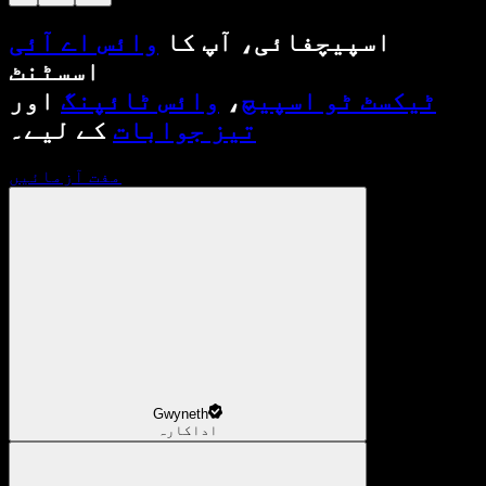
اسپیچفائی، آپ کا
وائس اے آئی
اسسٹنٹ
ٹیکسٹ ٹو اسپیچ
،
وائس ٹائپنگ
اور
تیز جوابات
کے لیے۔
مفت آزمائیں
Gwyneth
اداکارہ