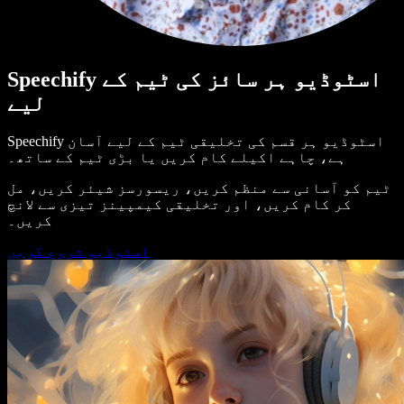
Speechify اسٹوڈیو ہر سائز کی ٹیم کے
لیے
Speechify اسٹوڈیو ہر قسم کی تخلیقی ٹیم کے لیے آسان
ہے، چاہے اکیلے کام کریں یا بڑی ٹیم کے ساتھ۔
ٹیم کو آسانی سے منظم کریں، ریسورسز شیئر کریں، مل
کر کام کریں، اور تخلیقی کیمپینز تیزی سے لانچ
کریں۔
اسٹوڈیو شروع کریں