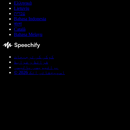
Ελληνικά
Lietuvių
עברית
Bahasa Indonesia
বাংলা
Català
Bahasa Melayu
کوکی کی ترجیحات
شرائط و ضوابط
پرائیویسی پالیسی
© اسپیچفائی انک 2026