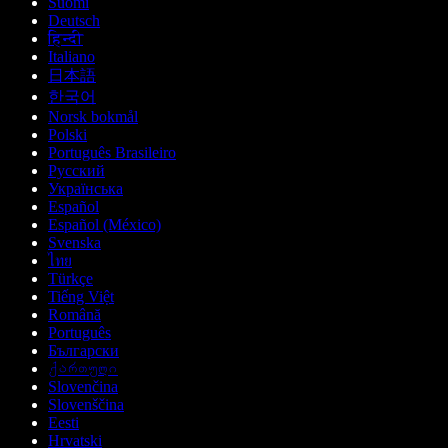
Suomi
Deutsch
हिन्दी
Italiano
日本語
한국어
Norsk bokmål
Polski
Português Brasileiro
Русский
Українська
Español
Español (México)
Svenska
ไทย
Türkçe
Tiếng Việt
Română
Português
Български
ქართული
Slovenčina
Slovenščina
Eesti
Hrvatski