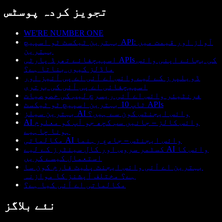
تجویز کردہ پوسٹس
WE'RE NUMBER ONE
بہترین ٹیکسٹ ٹو اسپیچ API: آواز اور قیمت میں
بہترین
اسپیچفائے تھرڈ پارٹی APIs کی بجائے اپنی وائس
ماڈلز کیوں بناتا ہے؟
ڈویلپرز کے لیے وائس اے آئی اے پی آئیز اور
اسپیچفائی اے پی آئی کی برتری
فرنٹیئر وائس اے آئی ریسرچ لیب کی خصوصیات
ٹاپ 10 بہترین اسپیچ ٹو ٹیکسٹ APIs
بہترین سیلز AI وائس ایجنٹس کون سے ہیں؟
AI وائس کالز – جانیں سب کچھ جو آپ کو معلوم
ہونا چاہیے
مکالماتی AI وائس ایجنٹس – جامع رہنما
کسٹمر سروس اور کال سینٹرز کے لیے AI وائس کا
استعمال کیسے کریں
بہترین اے آئی وائس ایجنٹ پلیٹ فارم کون سا
ہے؟ مختلف آپشنز کا موازنہ
مکالماتی اے آئی کیا ہے؟
نئے بلاگز