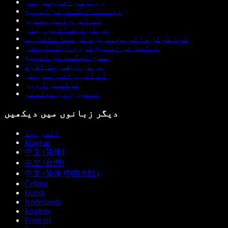
روبوٹ وائس جنریٹر
اینیمے ٹیکسٹ ٹو اسپیچ
اے آئی وائس چینجر
پی ڈی ایف آڈیو ریڈر
کیا گوگل ڈاکس مجھے پڑھ کر سنا سکتا ہے
ٹیکسٹ ٹو اسپیچ کروم ایکسٹینشن
ہندی ٹیکسٹ ٹو اسپیچ
پی ڈی ایف ریڈ الاؤڈ
اے آئی وائس جنریٹر
ٹیکستو آ ووز
لیطوری دی ٹیکسٹو
دیگر زبانوں میں دیکھیں
العربية
Magyar
中文 (简体)
中文 (台灣)
中文 (简体 中国大陆)
Čeština
Dansk
Nederlands
English
Français