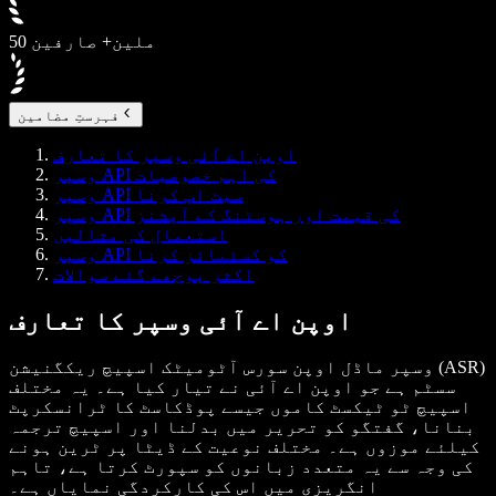
50 ملین+ صارفین
فہرستِ مضامین
اوپن اے آئی وسپر کا تعارف
وسپر API کی اہم خصوصیات
وسپر API سیٹ اپ کرنا
وسپر API کی قیمت اور ہوسٹنگ کے آپشنز
استعمال کی مثالیں
وسپر API کو کسٹمائز کرنا
اکثر پوچھے گئے سوالات
اوپن اے آئی وسپر کا تعارف
وسپر ماڈل اوپن سورس آٹومیٹک اسپیچ ریکگنیشن (ASR)
سسٹم ہے جو اوپن اے آئی نے تیار کیا ہے۔ یہ مختلف
اسپیچ ٹو ٹیکسٹ کاموں جیسے پوڈکاسٹ کا ٹرانسکرپٹ
بنانا، گفتگو کو تحریر میں بدلنا اور اسپیچ ترجمہ
کیلئے موزوں ہے۔ مختلف نوعیت کے ڈیٹا پر ٹرین ہونے
کی وجہ سے یہ متعدد زبانوں کو سپورٹ کرتا ہے، تاہم
انگریزی میں اس کی کارکردگی نمایاں ہے۔