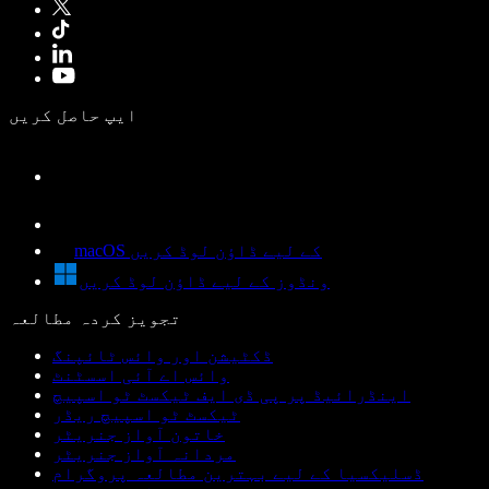
ایپ حاصل کریں
macOS کے لیے ڈاؤن لوڈ کریں
ونڈوز کے لیے ڈاؤن لوڈ کریں
تجویز کردہ مطالعہ
ڈکٹیشن اور وائس ٹائپنگ
وائس اے آئی اسسٹنٹ
اینڈرائیڈ پر پی ڈی ایف ٹیکسٹ ٹو اسپیچ
ٹیکسٹ ٹو اسپیچ ریڈر
خاتون آواز جنریٹر
مردانہ آواز جنریٹر
ڈسلیکسیا کے لیے بہترین مطالعہ پروگرام