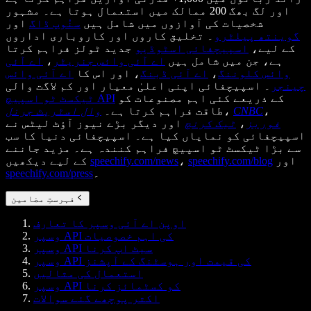
اور لگ بھگ 200 ممالک میں استعمال ہوتا ہے۔ مشہور
شخصیات کی آوازوں میں شامل ہیں
سنُوپ ڈاگ
اور
گوینتھ پیلٹرو
۔ تخلیق کاروں اور کاروباری اداروں
کے لیے،
اسپیچفائی اسٹوڈیو
جدید ٹولز فراہم کرتا
ہے، جن میں شامل ہیں
اے آئی وائس جنریٹر
،
اے آئی
وائس کلوننگ
،
اے آئی ڈبنگ
، اور اس کا
اے آئی وائس
چینجر
۔ اسپیچفائی اپنی اعلیٰ معیار اور کم لاگت والی
کے ذریعے کئی اہم مصنوعات کو
ٹیکسٹ ٹو اسپیچ API
،
CNBC
،
طاقت فراہم کرتا ہے۔
وال اسٹریٹ جرنل
فوربز
،
ٹیک کرنچ
اور دیگر بڑے نیوز آؤٹ لیٹس نے
اسپیچفائی کو نمایاں کیا ہے۔ اسپیچفائی دنیا کا سب
سے بڑا ٹیکسٹ ٹو اسپیچ فراہم کنندہ ہے۔ مزید جاننے
اور
speechify.com/blog
،
speechify.com/news
کے لیے دیکھیں
۔
speechify.com/press
فہرستِ مضامین
اوپن اے آئی وسپر کا تعارف
وسپر API کی اہم خصوصیات
وسپر API سیٹ اپ کرنا
وسپر API کی قیمت اور ہوسٹنگ کے آپشنز
استعمال کی مثالیں
وسپر API کو کسٹمائز کرنا
اکثر پوچھے گئے سوالات