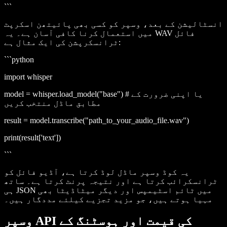
```
انسٹالیشن کے بعد، وسپر کو کسی بھی پائیتھن اسکرپٹ
میں استعمال کرنا کافی آسان ہے۔ یہ WAV فائل
ٹرانسکرپشن کی ایک مثال ہے:
```python
import whisper
model = whisper.load_model("base") # یا اپنی ضرورت کے
مطابق ماڈل منتخب کریں
result = model.transcribe("path_to_your_audio_file.wav")
print(result['text'])
```
یہ کوڈ وسپر ماڈل لوڈ کرتا ہے، آڈیو فائل کو
ٹرانسکرائب کرتا ہے اور نتیجہ پرنٹ کرتا ہے۔ ساتھ
ہی JSON میں ٹائم اسٹیمپس اور دیگر میٹاڈیٹا بھی
مہیا ہوتے ہیں، جو مزید تجزیے کیلئے مددگار ہیں۔
وسپر API کی قیمت اور ہوسٹنگ کے