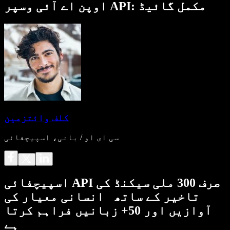
اوپن اے آئی وسپر API: مکمل گائیڈ
کلف وائتزمین
سی ای او / بانی، اسپیچفائی
اسپیچفائی API صرف 300 ملی سیکنڈ کی
تاخیر کے ساتھ انسانی معیار کی
آوازیں اور 50+ زبانیں فراہم کرتا
ہے