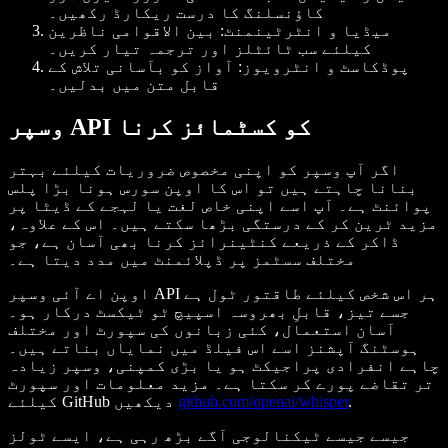
کاؤنسلنگ کا درست ریکارڈ رکھیں۔
میڈیا و انٹرٹینمنٹ
: بین الاقوامی ناظرین
کیلئے سب ٹائٹلز اور ترجمہ تیار کریں۔
پوڈکاسٹ و انٹرویوز
: آواز کو بآسانی تلاش کے
قابل متن میں بدلیں۔
وسپر API کو کسٹمائز کرنا
اگر آپ وسپر کو اپنی مخصوص ضروریات کیلئے بہتر
بنانا چاہتے ہیں تو اس کا اوپن سورس ہونا بڑا پلس
پوائنٹ ہے۔ آپ اسے اپنی خاص لغت یا لہجے کے ڈیٹا پر
مزید ٹرین کر کے درستگی بڑھا سکتے ہیں۔ اس کے علاوہ،
ڈاکر کے ذریعے کنٹینرائز کرنا بھی آسان ہے، جو
مختلف سسٹمز پر ڈپلائمنٹ میں مدد دیتا ہے۔
اوپن اے آئی وسپر API ہر اس شخص کیلئے طاقتور ٹول ہے
جسے تیز، قابلِ بھروسہ اسپیچ ٹو ٹیکسٹ درکار ہو۔
آسان استعمال، کئی زبانوں کی سپورٹ اور مختلف
ہوسٹنگ آپشنز اسے اس فیلڈ میں نمایاں بناتے ہیں۔
چاہے انفرادی پراجیکٹ ہو یا بڑی کمپنی، وسپر زیادہ
تر تقاضے پورے کر سکتا ہے۔ مزید معلومات اور سپورٹ
.
github.com/openai/whisper
کیلئے GitHub دیکھیں
جیسے جیسے ٹیکنالوجی آگے بڑھ رہی ہے، ایسے ٹولز