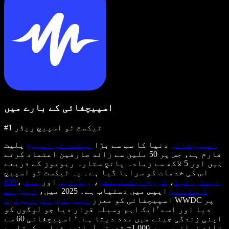
اسپیچفائی کے بارے میں
#1 ٹیکسٹ ٹو اسپیچ ریڈر
اسپیچفائی
دنیا کا سب سے بڑا
ٹیکسٹ ٹو اسپیچ
پلیٹ
فارم ہے، جس پر 50 ملین سے زائد صارفین اعتماد کرتے
ہیں اور 5 لاکھ سے زیادہ پانچ ستارہ ریویوز کے ذریعے
اس کی خدمات کو سراہا گیا ہے۔ یہ ٹیکسٹ ٹو اسپیچ
اینڈرائیڈ
،
کروم ایکسٹینشن
،
ویب ایپ
اور
میک
،
iOS
ڈیسک ٹاپ
ایپس میں دستیاب ہے۔ 2025 میں،
ایپل نے
WWDC پر
اسپیچفائی کو معزز
ایپل ڈیزائن ایوارڈ
دیا اور اسے ’ایک اہم وسیلہ قرار دیا جو لوگوں کو
اپنی زندگی جینے میں مدد دیتا ہے۔‘ اسپیچفائی 60 سے
زائد زبانوں میں 1,000+ قدرتی آوازیں فراہم کرتا ہے