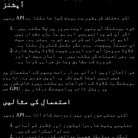
آپشنز
وسپر API کو مختلف طریقوں سے ہوسٹ کیا جا سکتا ہے:
خود ہوسٹنگ
: آپ وسپر اپنے سرور پر چلا سکتے ہیں۔
اگر آپ کو پرائیویسی اہم ہو یا بڑی مقدار میں
آڈیو ٹرانسکرائب کرنی ہو تو یہ بہتر ہے۔ سیٹ
اپ نسبتاً پیچیدہ ہے، مگر مکمل کنٹرول ملتا ہے۔
کلاؤڈ سروسز
: آپ اسے ایزور جیسے کلاؤڈ پلیٹ فارم
پر بھی تعینات کر سکتے ہیں۔ یہ آسان سیٹ اپ اور
ضرورت کے مطابق وسائل فراہم کرتا ہے۔
فی الحال اوپن اے آئی براہ راست وسپر کے استعمال پر
فیس نہیں لیتا کیونکہ یہ اوپن سورس ہے۔ تاہم،
ہوسٹنگ یا کلاؤڈ کے اخراجات ہو سکتے ہیں، خاص طور پر
جب GPU پر ریئل ٹائم پراسیسنگ درکار ہو۔
استعمال کی مثالیں
وسپر API کئی عملی صورتوں میں زبردست کام آتا ہے:
تعلیمی پلیٹ فارمز
: لیکچرز اور کلاسز کو آسانی
سے ٹرانسکرائب کریں۔
لیگل و میڈیکل شعبے
: عدالتی کارروائیوں اور