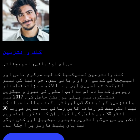
کلف وائتزمین
سی ای او / بانی، اسپیچفائی
کلف وائتزمین ڈسلیکسیا کے لیے سرگرم حامی اور
اسپیچفائی کے سی ای او و بانی ہیں، جو دنیا کی نمبر
1 ٹیکسٹ ٹو اسپیچ ایپ ہے۔ 1 لاکھ سے زائد 5-اسٹار
ریویوز کے ساتھ اس نے ایپ اسٹور کی نیوز و میگزین
کیٹیگری میں پہلی پوزیشن حاصل کی۔ 2017 میں
وائتزمین کو لرننگ ڈس ایبلٹی رکھنے والے افراد کے
لیے انٹرنیٹ کو زیادہ قابلِ رسائی بنانے پر فوربس 30
انڈر 30 میں شامل کیا گیا۔ ان کا تذکرہ ایڈسرج،
انک، پی سی میگ، انٹرپرینیئر، میشیبل اور کئی دیگر
نمایاں پلیٹ فارمز پر آ چکا ہے۔