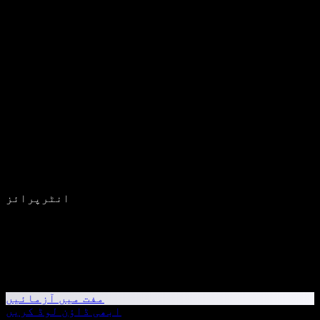
انٹرپرائز
مفت میں آزمائیں
ابھی ڈاؤن لوڈ کریں