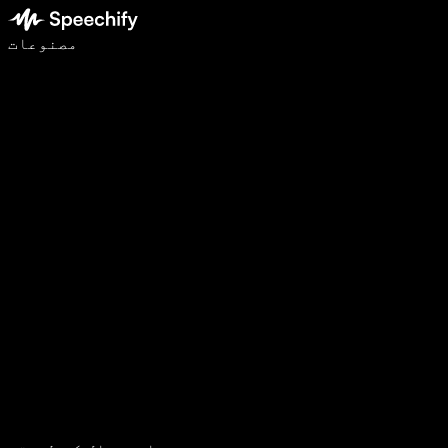
وائس ٹائپنگ کے ساتھ 5 گنا تیزی سے لکھیں
مصنوعات
مزید جانیں