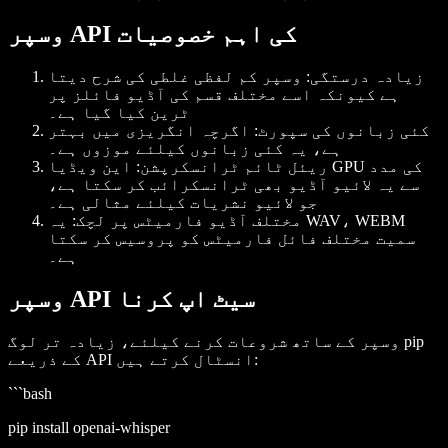
وسپر API کی اہم خصوصیات
زیادہ درستگی
: وسپر کم لفظی غلطی کی شرح دیتا
ہے کیونکہ اسے مختلف قسم کی آڈیو فائلز پر
ٹرین کیا گیا ہے۔
کئی زبانوں کی سپورٹ
: اگرچہ انگریزی میں بہتر
ہے، یہ کئی زبانوں کیلئے موزوں ہے۔
ریئل ٹائم ٹرانسکرپشن
: این ویڈیا GPU کی مدد
سے یہ لائیو آڈیو بھی ٹرانسکرائب کر سکتا ہے،
جو لائیو نشریات کیلئے مثالی ہے۔
مختلف آڈیو فارمیٹس پر لچک
: یہ WAV، WEBM
سمیت مختلف فائل فارمیٹس کو پروسیس کر سکتا
ہے۔
وسپر API سیٹ اپ کرنا
وسپر کے ساتھ شروعات کرنے کیلئے، زیادہ تر لوگ pip
کے ذریعے API انسٹال کرتے ہیں:
```bash
pip install openai-whisper