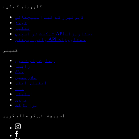
کاروبار کے لیے
ڈیولپرز کے لیے اسپیچفائی
ٹیمز
تعلیم
ٹیکسٹ ٹو اسپیچ API دستاویزات
وائس ایجنٹس API دستاویزات
کمپنی
ہمارے بارے میں
رابطہ
بلاگ
ملازمتیں
ایفیلی ایٹس
مدد
اسٹیٹس
پریس
برانڈ کٹ
اسپیچفائی کو فالو کریں