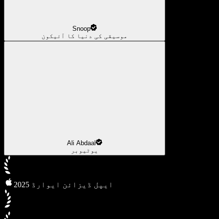
Snoop
موسیقی کی دنیا کا آئیکون
Ali Abdaal
یوٹیوبر
2025 ایپل ڈیزائن ایوارڈ