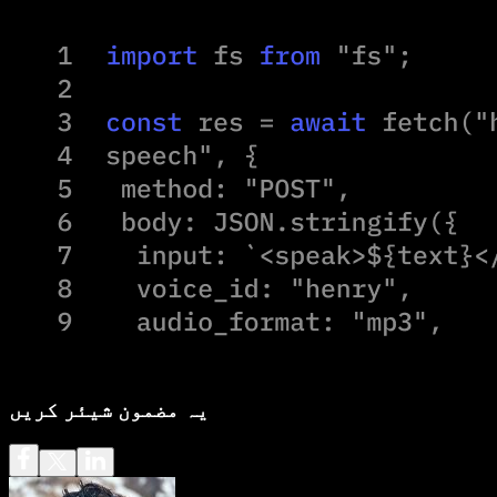
یہ مضمون شیئر کریں