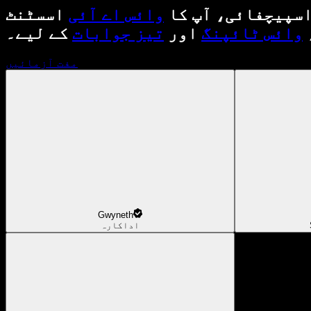
سپیچفائی، آپ کا
وائس اے آئی
اسسٹنٹ
وائس ٹائپنگ
اور
تیز جوابات
کے لیے۔
مفت آزمائیں
Gwyneth
اداکارہ