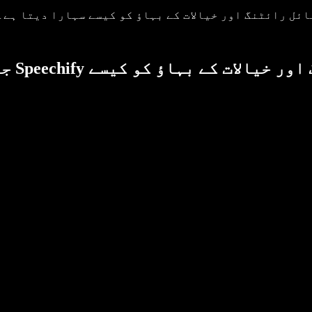
Speechi وائس ٹائپنگ ڈکٹیٹشن موبائل رائٹنگ اور خیالات کے بہاؤ کو کیسے سہارا دیتا ہے۔
جانی