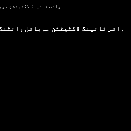
جانیں چلتے ہوئے مضمون کیسے لکھیں اور fy