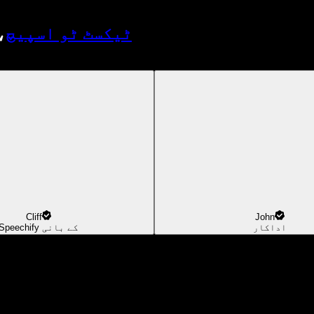
ا
ٹیکسٹ ٹو اسپیچ
،
Cliff
John
اداکار
Speechify کے بانی