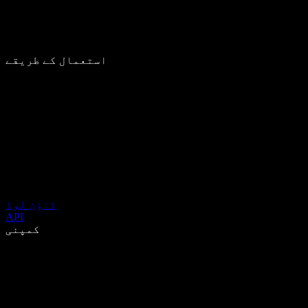
استعمال کے طریقے
ڈاؤن لوڈ
API
کمپنی