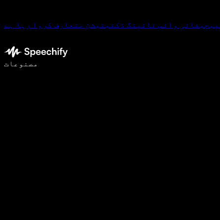
پیچیفائی وائس ٹائپنگ ڈکٹیٹیشن متعارف کروا رہا ہے
وائس ٹائپنگ کے ساتھ 5 گنا تیزی سے لکھیں
مصنوعات
مزید جانیں