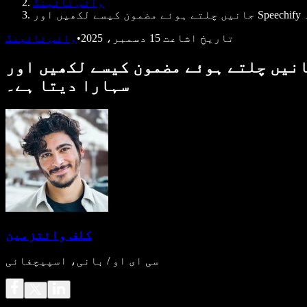
وائس ٹائپنگ
تاریخِ اشاعت
15 دسمبر، 2025
•
وائس ٹائپنگ
ں چلتے ہوئے مضمون کیسے لکھیں اور Speechify وائس ٹائپنگ ڈکٹیٹشن موبائل رائٹنگ اور خیالات کے بہاؤ کو کیسے
سہارا دیتا ہے۔
کلف وائتزمین
سی ای او / بانی، اسپیچفائی