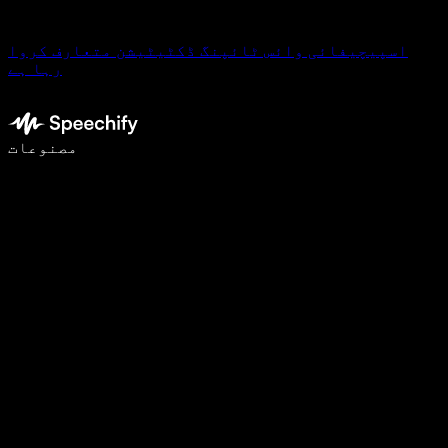
اسپیچیفائی وائس ٹائپنگ ڈکٹیٹیشن متعارف کروا
رہا ہے
وائس ٹائپنگ کے ساتھ 5 گنا تیزی سے لکھیں
مصنوعات
مزید جانیں