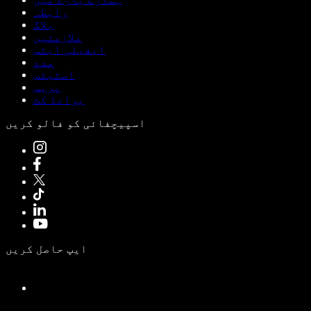
رابطہ
بلاگ
ملازمتیں
ایفیلی ایٹس
مدد
اسٹیٹس
پریس
برانڈ کٹ
اسپیچفائی کو فالو کریں
ایپ حاصل کریں