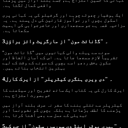
کہانی کا حسین امتزاج ہے، جسے بلند آواز میں پڑھنا
واقعی کمال لگتا ہے۔
ایک ہوشیار چھوٹے چوہے اور گرفیلو کی یہ کہانی پری
اسکول بچوں اور نوآموز قارئین کی دل پسند ہے۔ یہ
مزاحیہ قصہ ہے جو سمجھداری اور حاضرجوابی کی اہمیت
سکھاتا ہے۔
3۔ "گڈنائٹ مون" از مارگریٹ وائز براؤن
سونے سے پہلے والی کہانیوں میں "گڈ نائٹ مون"
تقریباً لازم سمجھا جاتا ہے۔ اس کے آسان الفاظ اور
سکون بخش ردھم اسے بچوں کے سونے کے وقت کے لیے
بہترین انتخاب بناتے ہیں۔
4۔ "دی ویری ہنگری کیٹرپلر" از ایرک کارل
ایرک کارل کی یہ کتاب ایک ساتھ تفریح اور سیکھنے کا
خوبصورت امتزاج ہے۔
کیٹرپلر سے تتلی بننے کا سفر نہ صرف بلند آواز میں
پڑھنے کا لطف بڑھاتا ہے بلکہ بچوں کو نشوونما اور
تبدیلی کے عمل سے بھی آشنا کرتا ہے۔
5۔ "ہیری پوٹر اینڈ دی سورسرر سٹون" از جے کے