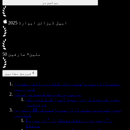
یوٹیوبر
2025 ایپل ڈیزائن ایوارڈ
50 ملین+ صارفین
فہرستِ مضامین
بلند آواز سے پڑھنے والی کتابیں اتنی مقبول
کیوں ہیں
ہم نے یہ فہرست کیسے مرتب کی
بچوں کی خیالی اور سبق آموز کہانیوں کو
ترجیح دی
بچوں کے لیے بلند آواز سے پڑھنے کی 10 بہترین
کتابیں
1۔ "ویئر دی وائلڈ تھنگز آر" از مورس
سینڈک