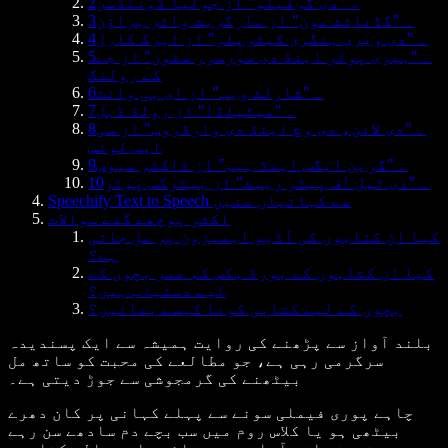
2۔ "دی گرفیلو" از جولیا ڈونلڈسن
3۔ "گڈنائٹ مون" از مارگریٹ وائز براؤن
4۔ "دی ویری ہنگری کیٹرپلر" از ایرک کارل
5۔ "ہیری پوٹر اینڈ دی سورسرر سٹون" از جے
کے رولنگ
6۔ "شارلٹ ویب" از ای بی وائٹ
7۔ "میٹیلڈا" از رولڈ ڈہل
8۔ "دی لائن، دی وچ اینڈ دی وارڈروب" از سی
ایس لوئس
9۔ "گرین ایگس اینڈ ہیم" از ڈاکٹر سیوس
10۔ "دی ٹیل آف پیٹر ریبٹ" از بیٹرکس پوٹر
Speechify Text to Speech سے کہانیاں سنیں
اکثر پوچھے گئے سوالات
کیا ان کتابوں کی آڈیو ایمیزون پر مل جاتی
ہے؟
کیا ان کتابوں کے بورڈ بکس کم عمر بچوں کے
لیے دستیاب ہیں؟
بچوں کے لیے کتابی کونا کیسے بنائیں؟
بلند آواز سے پڑھنے کی روایت ہمیشہ سے ایک پسندیدہ
سرگرمی رہی ہے، جو مطالعے کی محبت کو ساتھ مل
بیٹھنے کی گرمجوشی سے جوڑ دیتی ہے۔
چاہے پوری فیملی سونے سے پہلے کہانی پر کان دھرے
بیٹھی ہو یا کلاس روم میں سب بچے دم سادھے سن رہے