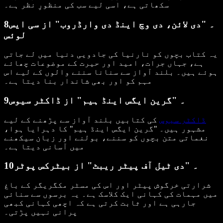
سکھاتی ہے، اسی لیے سب کی منظورِ نظر ہے۔
8۔ "دی لائن، دی وچ اینڈ دی وارڈروب" از سی ایس
لوئس
یہ کتاب بچوں کو نارنیا کی جادویی دنیا میں لے جاتی
ہے، جہاں جرات، امید اور حیرت کے موضوعات چھائے
ہوئے ہیں۔ بلند آواز سے سنانا سننے والوں کے لیے اس
مہم کو اور بھی شاندار بنا دیتا ہے۔
9۔ "گرین ایگس اینڈ ہیم" از ڈاکٹر سیوس
ڈاکٹر سیوس
کی کتابیں بلند آواز سے پڑھنے کے لیے
مشہور ہیں۔ "گرین ایگس اینڈ ہیم" کا دہرایا ہوا،
نغماتی متن بچوں کو سننے، بولنے اور زبان سیکھنے
میں آسانی دیتا ہے۔
10۔ "دی ٹیل آف پیٹر ریبٹ" از بیٹرکس پوٹر
شرارتی خرگوش پیٹر اور اس کی مسٹر مکگریگر کے باغ
میں مہمات کی کہانی ایک کلاسک ہے۔ یہ برسوں سے سنائی
جارہی ہے اور ثابت کرتی ہے کہ اچھی کہانی کبھی
پرانی نہیں پڑتی۔