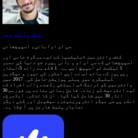
کلف وائتزمین
سی ای او / بانی، اسپیچفائی
کلف وائتزمین ڈسلیکسیا کے لیے سرگرم حامی اور
اسپیچفائی کے سی ای او و بانی ہیں، جو دنیا کی نمبر
1 ٹیکسٹ ٹو اسپیچ ایپ ہے۔ 1 لاکھ سے زائد 5-اسٹار
ریویوز کے ساتھ اس نے ایپ اسٹور کی نیوز و میگزین
کیٹیگری میں پہلی پوزیشن حاصل کی۔ 2017 میں
وائتزمین کو لرننگ ڈس ایبلٹی رکھنے والے افراد کے
لیے انٹرنیٹ کو زیادہ قابلِ رسائی بنانے پر فوربس 30
انڈر 30 میں شامل کیا گیا۔ ان کا تذکرہ ایڈسرج،
انک، پی سی میگ، انٹرپرینیئر، میشیبل اور کئی دیگر
نمایاں پلیٹ فارمز پر آ چکا ہے۔