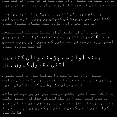
ہوں، بہترین بلند آواز میں سنائی جانے والی کتابیں
سننے والوں کو حیرت انگیز دنیاؤں میں لے جاتی ہیں۔
یہ عام بچوں کی کتابیں نہیں؛ بلکہ ایسی چنیدہ
کتابیں ہیں جو وقت کی کسوٹی پر پوری اتری ہیں اور
اب بھی بچوں اور بڑوں میں یکساں مقبول ہیں۔
یہ مضمون آپ کو بلند آواز سے پڑھنے کے لیے منتخب
کردہ 10 لاجواب کتابوں سے متعارف کرائے گا، جو پری
اسکولرز، درمیانی جماعتوں کے بچوں اور پوری فیملی
کے لیے موزوں ہیں۔
بلند آواز سے پڑھنے والی کتابیں
اتنی مقبول کیوں ہیں
بلند آواز سے پڑھنے والی کتابیں اس لیے مقبول
ہوئیں کہ وہ سننے کی سادہ خوشی اور پڑھنے کی مہارت
کے درمیان مضبوط پل کا کام کرتی ہیں۔
یہ ایک ایسا انٹرایکٹو ذریعہ ہیں جو ہر بچے کو ساتھ
باندھ لیتی ہیں اور مطالعے کو خشک کام نہیں بلکہ
زندہ، مزےدار عمل بنا دیتی ہیں، جس میں سننا، تصور
کرنا اور کبھی کبھی مناظر کو کھیل بن کر ادا کرنا
شامل ہے۔