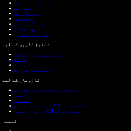
اینڈرائیڈ ایپ
میک ایپ
ونڈوز ایپ
ویب ایپ
کروم ایکسٹینشن
ایج ایڈ آن
ڈاؤن لوڈ کریں
تخلیق کاروں کے لیے
اے آئی وائس جنریٹر
ڈبنگ
وائس کلوننگ
اسپیچفائی ورک
کاروبار کے لیے
ڈیولپرز کے لیے اسپیچفائی
ٹیمز
تعلیم
ٹیکسٹ ٹو اسپیچ API دستاویزات
وائس ایجنٹس API دستاویزات
کمپنی
ہمارے بارے میں