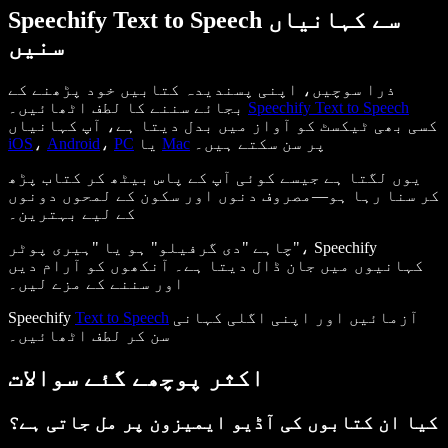
Speechify Text to Speech سے کہانیاں
سنیں
ذرا سوچیں، اپنی پسندیدہ کتابیں خود پڑھنے کے
Speechify Text to Speech
بجائے سننے کا لطف اٹھائیں۔
کسی بھی ٹیکسٹ کو آواز میں بدل دیتا ہے، آپ کہانیاں
پر سن سکتے ہیں۔
Mac
یا
PC
،
Android
،
iOS
یوں لگتا ہے جیسے کوئی آپ کے پاس بیٹھ کر کتاب پڑھ
کر سنا رہا ہو—مصروف دنوں اور سکون کے لمحوں دونوں
کے لیے بہترین۔
چاہے "دی گرفیلو" ہو یا "ہیری پوٹر"، Speechify
کہانیوں میں جان ڈال دیتا ہے۔ آنکھوں کو آرام دیں
اور سننے کے مزے لیں۔
آزمائیں اور اپنی اگلی کہانی
Text to Speech
Speechify
سن کر لطف اٹھائیں۔
اکثر پوچھے گئے سوالات
کیا ان کتابوں کی آڈیو ایمیزون پر مل جاتی ہے؟