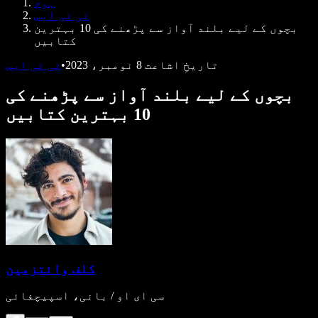
ہوم
ڈویلپرز کے لیے Speechify
ٹی ٹی ایس
بچوں کے لیے بلند آواز سے پڑھنے کی 10 بہترین
کتابیں
تاریخِ اشاعت
8 نومبر، 2023
•
ٹی ٹی ایس
بچوں کے لیے بلند آواز سے پڑھنے کی
10 بہترین کتابیں
کلف وائتزمین
سی ای او / بانی، اسپیچفائی