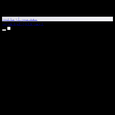
مفت میں آزمائیں
ابھی ڈاؤن لوڈ کریں
مصنوعات
متن کو آواز میں بدلیں
iPhone اور iPad ایپس
Android ایپ
Chrome ایکسٹینشن
Edge ایکسٹینشن
ویب ایپ
Mac ایپ