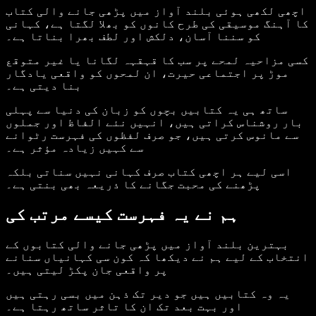
اچھی لکھی ہوئی بلند آواز میں پڑھی جانے والی کتاب
کا آہنگ موسیقی کی طرح کانوں کو بھلا لگتا ہے، کہانی
کو سننا آسان، دلکش اور لطف بھرا بناتا ہے۔
کسی مزاحیہ لمحے پر سب کا قہقہہ لگانا یا غیر متوقع
موڑ پر اجتماعی حیرت، ان لمحوں کو واقعی یادگار
بنا دیتی ہے۔
ساتھ ہی یہ کتابیں بچوں کو زبان کی دنیا سے پہلی
بار روشناس کراتی ہیں، انہیں نئے الفاظ اور جملوں
سے مانوس کرتی ہیں، جو صرف لفظوں کی فہرست رٹوانے
سے کہیں زیادہ مؤثر ہے۔
اسی لیے ہر اچھی کتاب صرف کہانی نہیں سناتی بلکہ
پڑھنے کی محبت جگانے کا ذریعہ بھی بنتی ہے۔
ہم نے یہ فہرست کیسے مرتب کی
بہترین بلند آواز میں پڑھی جانے والی کتابوں کے
انتخاب کے لیے ہم نے دیکھا کہ کون سی کہانیاں سنانے
پر واقعی جان پکڑ لیتی ہیں۔
یہ وہ کتابیں ہیں جو دیر تک ذہن میں بسی رہتی ہیں
اور بہت بعد تک ان کا تاثر ساتھ رہتا ہے۔