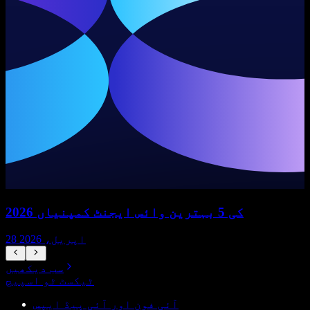
2026 کی 5 بہترین وائس ایجنٹ کمپنیاں
28 اپریل، 2026
سب دیکھیں
ٹیکسٹ ٹو اسپیچ
آئی فون اور آئی پیڈ ایپس