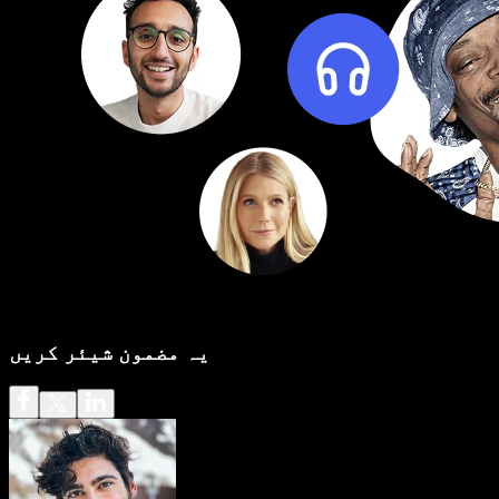
یہ مضمون شیئر کریں