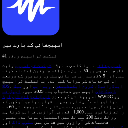
اسپیچفائی کے بارے میں
#1 ٹیکسٹ ٹو اسپیچ ریڈر
اسپیچفائی
دنیا کا سب سے بڑا
ٹیکسٹ ٹو اسپیچ
پلیٹ
فارم ہے، جس پر 50 ملین سے زائد صارفین اعتماد کرتے
ہیں اور 5 لاکھ سے زیادہ پانچ ستارہ ریویوز کے ذریعے
اس کی خدمات کو سراہا گیا ہے۔ یہ ٹیکسٹ ٹو اسپیچ
اینڈرائیڈ
،
کروم ایکسٹینشن
،
ویب ایپ
اور
میک
،
iOS
ڈیسک ٹاپ
ایپس میں دستیاب ہے۔ 2025 میں،
ایپل نے
WWDC پر
اسپیچفائی کو معزز
ایپل ڈیزائن ایوارڈ
دیا اور اسے ’ایک اہم وسیلہ قرار دیا جو لوگوں کو
اپنی زندگی جینے میں مدد دیتا ہے۔‘ اسپیچفائی 60 سے
زائد زبانوں میں 1,000+ قدرتی آوازیں فراہم کرتا ہے
اور لگ بھگ 200 ممالک میں استعمال ہوتا ہے۔ مشہور
شخصیات کی آوازوں میں شامل ہیں
سنُوپ ڈاگ
اور
گوینتھ پیلٹرو
۔ تخلیق کاروں اور کاروباری اداروں