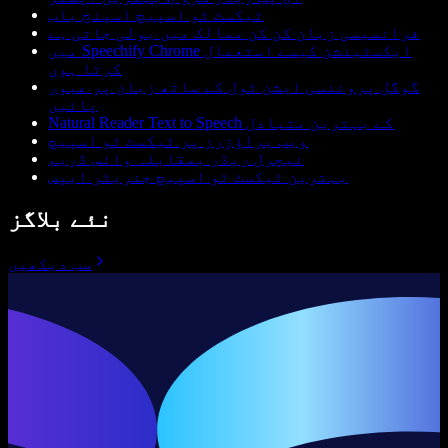
ٹیکسٹ ٹو اسپیچ اسپنج باب
فرانسیسی زبان کن کن ممالک میں بولی جاتی ہے
میں Speechify Chrome ایکسٹینشن کیسے استعمال
کرتا ہوں
گوگل پروننسی ایشن ٹول کے ساتھ زبان پر عبور
پائیں
Natural Reader Text to Speech کے بہترین متبادل
ویب براؤزرز پر ٹیکسٹ ٹو اسپیچ
نیچرل ریڈر بمقابلہ وائس ڈریم
بہترین ٹیکسٹ ٹو اسپیچ جنریٹر ایپس
نئے بلاگز
سب دیکھیں