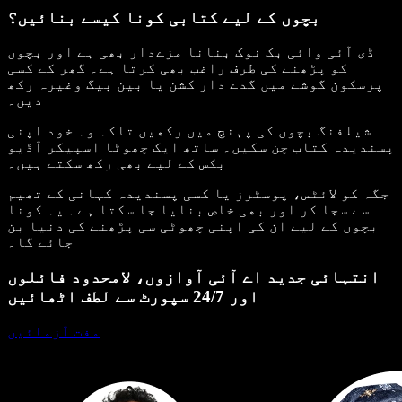
بچوں کے لیے کتابی کونا کیسے بنائیں؟
ڈی آئی وائی بک نوک بنانا مزےدار بھی ہے اور بچوں
کو پڑھنے کی طرف راغب بھی کرتا ہے۔ گھر کے کسی
پرسکون گوشے میں گدے دار کشن یا بین بیگ وغیرہ رکھ
دیں۔
شیلفنگ بچوں کی پہنچ میں رکھیں تاکہ وہ خود اپنی
پسندیدہ کتاب چن سکیں۔ ساتھ ایک چھوٹا اسپیکر آڈیو
بکس کے لیے بھی رکھ سکتے ہیں۔
جگہ کو لائٹس، پوسٹرز یا کسی پسندیدہ کہانی کے تھیم
سے سجا کر اور بھی خاص بنایا جا سکتا ہے۔ یہ کونا
بچوں کے لیے ان کی اپنی چھوٹی سی پڑھنے کی دنیا بن
جائے گا۔
انتہائی جدید اے آئی آوازوں، لامحدود فائلوں
اور 24/7 سپورٹ سے لطف اٹھائیں
مفت آزمائیں