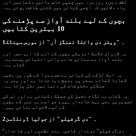
لطف دیں، روزمرہ میں چھپی خاص باتیں دکھائیں اور
یاد دلائیں کہ اچھی کہانی میں کتنی طاقت ہوتی ہے۔
بچوں کے لیے بلند آواز سے پڑھنے کی
10 بہترین کتابیں
1۔ "ویئر دی وائلڈ تھنگز آر" از مورس سینڈک
یہ لازوال کلاسک امریکی بچوں کے ادب کا اہم حصہ اور
بلند آواز سے سنائی جانے والی انتہائی پسندیدہ
کتاب ہے۔
یہ ایک لڑکے کی کہانی ہے جسے سزا کے طور پر بغیر
کھانا کھائے بستر پر بھیج دیا جاتا ہے اور پھر وہ
جنگلی مخلوقات کی دنیا میں نکل پڑتا ہے۔
یہ کتاب بے لگام تخیل کی جھلک دکھاتی ہے اور اس کی
تصویریں بھی بہت جاندار ہیں، جو اسے ہر عمر کے بچوں
کے لیے لاجواب بناتی ہیں۔
2۔ "دی گرفیلو" از جولیا ڈونلڈسن
"دی گرفیلو" مزےدار قافیہ بند نظموں اور شاندار