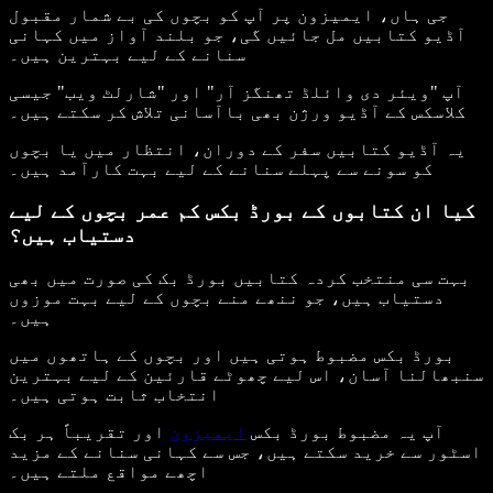
جی ہاں، ایمیزون پر آپ کو بچوں کی بے شمار مقبول
آڈیو کتابیں مل جائیں گی، جو بلند آواز میں کہانی
سنانے کے لیے بہترین ہیں۔
آپ "ویئر دی وائلڈ تھنگز آر" اور "شارلٹ ویب" جیسی
کلاسکس کے آڈیو ورژن بھی باآسانی تلاش کر سکتے ہیں۔
یہ آڈیو کتابیں سفر کے دوران، انتظار میں یا بچوں
کو سونے سے پہلے سنانے کے لیے بہت کارآمد ہیں۔
کیا ان کتابوں کے بورڈ بکس کم عمر بچوں کے لیے
دستیاب ہیں؟
بہت سی منتخب کردہ کتابیں بورڈ بک کی صورت میں بھی
دستیاب ہیں، جو ننھے منے بچوں کے لیے بہت موزوں
ہیں۔
بورڈ بکس مضبوط ہوتی ہیں اور بچوں کے ہاتھوں میں
سنبھالنا آسان، اس لیے چھوٹے قارئین کے لیے بہترین
انتخاب ثابت ہوتی ہیں۔
آپ یہ مضبوط بورڈ بکس
ایمیزون
اور تقریباً ہر بک
اسٹور سے خرید سکتے ہیں، جس سے کہانی سنانے کے مزید
اچھے مواقع ملتے ہیں۔