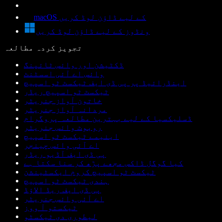
macOS کے لیے ڈاؤن لوڈ کریں
ونڈوز کے لیے ڈاؤن لوڈ کریں
تجویز کردہ مطالعہ
ڈکٹیشن اور وائس ٹائپنگ
وائس اے آئی اسسٹنٹ
اینڈرائیڈ پر پی ڈی ایف ٹیکسٹ ٹو اسپیچ
ٹیکسٹ ٹو اسپیچ ریڈر
خاتون آواز جنریٹر
مردانہ آواز جنریٹر
ڈسلیکسیا کے لیے بہترین مطالعہ پروگرام
روبوٹ وائس جنریٹر
اینیمے ٹیکسٹ ٹو اسپیچ
اے آئی وائس چینجر
پی ڈی ایف آڈیو ریڈر
کیا گوگل ڈاکس مجھے پڑھ کر سنا سکتا ہے
ٹیکسٹ ٹو اسپیچ کروم ایکسٹینشن
ہندی ٹیکسٹ ٹو اسپیچ
پی ڈی ایف ریڈ الاؤڈ
اے آئی وائس جنریٹر
ٹیکستو آ ووز
لیطوری دی ٹیکسٹو