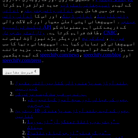
کے لیے،
اسپیچفائی اسٹوڈیو
جدید ٹولز فراہم کرتا
ہے، جن میں شامل ہیں
اے آئی وائس جنریٹر
،
اے آئی
وائس کلوننگ
،
اے آئی ڈبنگ
، اور اس کا
اے آئی وائس
چینجر
۔ اسپیچفائی اپنی اعلیٰ معیار اور کم لاگت والی
کے ذریعے کئی اہم مصنوعات کو
ٹیکسٹ ٹو اسپیچ API
،
CNBC
،
طاقت فراہم کرتا ہے۔
وال اسٹریٹ جرنل
فوربز
،
ٹیک کرنچ
اور دیگر بڑے نیوز آؤٹ لیٹس نے
اسپیچفائی کو نمایاں کیا ہے۔ اسپیچفائی دنیا کا سب
سے بڑا ٹیکسٹ ٹو اسپیچ فراہم کنندہ ہے۔ مزید جاننے
اور
speechify.com/blog
،
speechify.com/news
کے لیے دیکھیں
۔
speechify.com/press
فہرستِ مضامین
بلند آواز سے پڑھنے والی کتابیں اتنی مقبول
کیوں ہیں
ہم نے یہ فہرست کیسے مرتب کی
بچوں کی خیالی اور سبق آموز کہانیوں کو
ترجیح دی
بچوں کے لیے بلند آواز سے پڑھنے کی 10 بہترین
کتابیں
1۔ "ویئر دی وائلڈ تھنگز آر" از مورس
سینڈک
2۔ "دی گرفیلو" از جولیا ڈونلڈسن