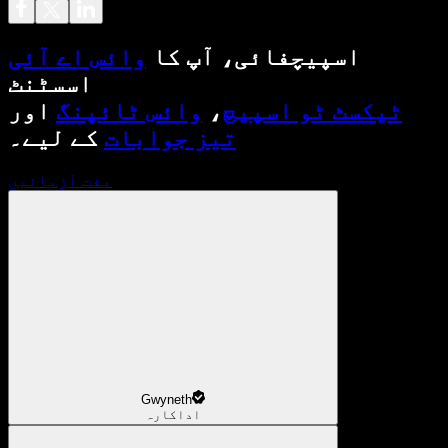
اسپیچفائی، آپ کا
وائس اے آئی
اسسٹنٹ
ٹیکسٹ ٹو اسپیچ
،
وائس ٹائپنگ
اور
تیز جوابات
کے لیے۔
مفت آزمائیں
Gwyneth
اداکارہ