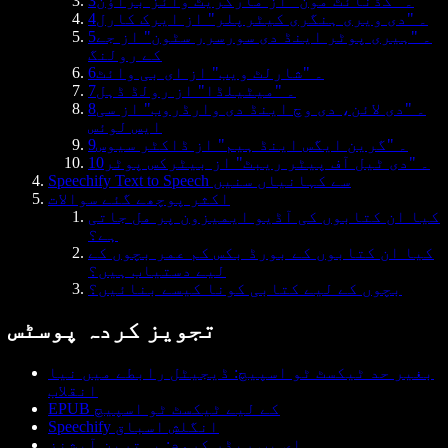
3۔ "گڈنائٹ مون" از مارگریٹ وائز براؤن
4۔ "دی ویری ہنگری کیٹرپلر" از ایرک کارل
5۔ "ہیری پوٹر اینڈ دی سورسرر سٹون" از جے
کے رولنگ
6۔ "شارلٹ ویب" از ای بی وائٹ
7۔ "میٹیلڈا" از رولڈ ڈہل
8۔ "دی لائن، دی وچ اینڈ دی وارڈروب" از سی
ایس لوئس
9۔ "گرین ایگس اینڈ ہیم" از ڈاکٹر سیوس
10۔ "دی ٹیل آف پیٹر ریبٹ" از بیٹرکس پوٹر
Speechify Text to Speech سے کہانیاں سنیں
اکثر پوچھے گئے سوالات
کیا ان کتابوں کی آڈیو ایمیزون پر مل جاتی
ہے؟
کیا ان کتابوں کے بورڈ بکس کم عمر بچوں کے
لیے دستیاب ہیں؟
بچوں کے لیے کتابی کونا کیسے بنائیں؟
تجویز کردہ پوسٹس
بغیر حد ٹیکسٹ ٹو اسپیچ: ڈیجیٹل رابطے میں نیا
انقلاب
EPUB کے لیے ٹیکسٹ ٹو اسپیچ
Speechify انگلش اسباق
ای پب ریڈر کروم: بہترین آپشنز