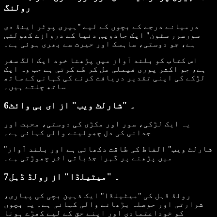
رولنگ
درمیانے درجے کے بچوں کے لیے "ہیری پوٹر اینڈ دی
سورسرر سٹون" ایک جادویی دنیا کے دروازے کھولتی
ہے، جو دوستی، ساہسک اور حیرت سے بھری ہوئی ہے۔
اس کتاب کو بلند آواز میں پڑھنا خود ایک الگ سفر
ہے، جو اکثر پوری فیملی مل کر طے کرتی ہے جب وہ ایک
لڑکے کی اپنی تقدیر دریافت کرنے کی کہانی کے ساتھ
ساتھ چلتے ہیں۔
6۔ "شارلٹ ویب" از ای بی وائٹ
یہ ایک لڑکی، سور اور مکڑی کی دوستی، محبت اور
جدائی کی دل چھولینے والی کہانی ہے۔
"شارلٹ ویب" الفاظ کی طاقت دکھاتی ہے اور بلند آواز
میں پڑھنے پر گہرا جذباتی اثر چھوڑتی ہے۔
7۔ "میٹیلڈا" از رولڈ ڈہل
رولڈ ڈہل کی "میٹیلڈا" ایک ذہین بچی کی پیاری،
شرارتی اور حوصلہ بڑھانے والی کہانی ہے۔ یہ بچوں
کو خوداعتمادی اور اپنے حق کے لیے کھڑے ہونا