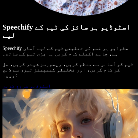
Speechify اسٹوڈیو ہر سائز کی ٹیم کے
لیے
Speechify اسٹوڈیو ہر قسم کی تخلیقی ٹیم کے لیے آسان
ہے، چاہے اکیلے کام کریں یا بڑی ٹیم کے ساتھ۔
ٹیم کو آسانی سے منظم کریں، ریسورسز شیئر کریں، مل
کر کام کریں، اور تخلیقی کیمپینز تیزی سے لانچ
کریں۔
اسٹوڈیو شروع کریں