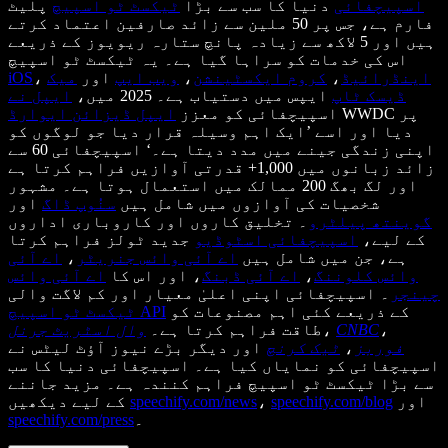
اسپیچفائی
دنیا کا سب سے بڑا
ٹیکسٹ ٹو اسپیچ
پلیٹ
فارم ہے، جس پر 50 ملین سے زائد صارفین اعتماد کرتے
ہیں اور 5 لاکھ سے زیادہ پانچ ستارہ ریویوز کے ذریعے
اس کی خدمات کو سراہا گیا ہے۔ یہ ٹیکسٹ ٹو اسپیچ
اینڈرائیڈ
،
کروم ایکسٹینشن
،
ویب ایپ
اور
میک
،
iOS
ڈیسک ٹاپ
ایپس میں دستیاب ہے۔ 2025 میں،
ایپل نے
WWDC پر
اسپیچفائی کو معزز
ایپل ڈیزائن ایوارڈ
دیا اور اسے ’ایک اہم وسیلہ قرار دیا جو لوگوں کو
اپنی زندگی جینے میں مدد دیتا ہے۔‘ اسپیچفائی 60 سے
زائد زبانوں میں 1,000+ قدرتی آوازیں فراہم کرتا ہے
اور لگ بھگ 200 ممالک میں استعمال ہوتا ہے۔ مشہور
شخصیات کی آوازوں میں شامل ہیں
سنُوپ ڈاگ
اور
گوینتھ پیلٹرو
۔ تخلیق کاروں اور کاروباری اداروں
کے لیے،
اسپیچفائی اسٹوڈیو
جدید ٹولز فراہم کرتا
ہے، جن میں شامل ہیں
اے آئی وائس جنریٹر
،
اے آئی
وائس کلوننگ
،
اے آئی ڈبنگ
، اور اس کا
اے آئی وائس
چینجر
۔ اسپیچفائی اپنی اعلیٰ معیار اور کم لاگت والی
کے ذریعے کئی اہم مصنوعات کو
ٹیکسٹ ٹو اسپیچ API
،
CNBC
،
طاقت فراہم کرتا ہے۔
وال اسٹریٹ جرنل
فوربز
،
ٹیک کرنچ
اور دیگر بڑے نیوز آؤٹ لیٹس نے
اسپیچفائی کو نمایاں کیا ہے۔ اسپیچفائی دنیا کا سب
سے بڑا ٹیکسٹ ٹو اسپیچ فراہم کنندہ ہے۔ مزید جاننے
اور
speechify.com/blog
،
speechify.com/news
کے لیے دیکھیں
۔
speechify.com/press