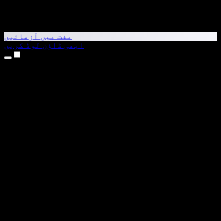
مفت میں آزمائیں
ابھی ڈاؤن لوڈ کریں
مصنوعات
متن کو آواز میں بدلیں
iPhone اور iPad ایپس
Android ایپ
Chrome ایکسٹینشن
Edge ایکسٹینشن
ویب ایپ
Mac ایپ