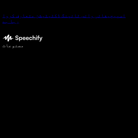
اسپیچیفائی وائس ٹائپنگ ڈکٹیٹیشن متعارف کروا
رہا ہے
وائس ٹائپنگ کے ساتھ 5 گنا تیزی سے لکھیں
مصنوعات
مزید جانیں