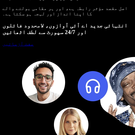
اصل مقصد مؤثر رابطہ ہے، اور ہر مقامی بولنے والے
کا اپنا انداز اور لہجہ ہو سکتا ہے۔
انتہائی جدید اے آئی آوازوں، لامحدود فائلوں
اور 24/7 سپورٹ سے لطف اٹھائیں
مفت آزمائیں