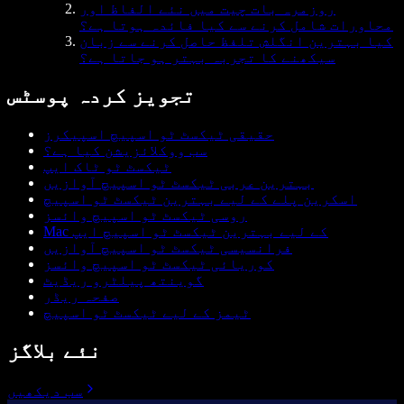
روزمرہ بات چیت میں نئے الفاظ اور
محاورات شامل کرنے سے کیا فائدہ ہوتا ہے؟
کیا بہترین انگلش تلفظ حاصل کرنے سے زبان
سیکھنے کا تجربہ بہتر ہو جاتا ہے؟
تجویز کردہ پوسٹس
حقیقی ٹیکسٹ ٹو اسپیچ اسپیکرز
سب ووکلائزیشن کیا ہے؟
ٹیکسٹ ٹو ٹاک ایپ
بہترین عربی ٹیکسٹ ٹو اسپیچ آوازیں
اسکرین پلے کے لیے بہترین ٹیکسٹ ٹو اسپیچ
روسی ٹیکسٹ ٹو اسپیچ وائسز
Mac کے لیے بہترین ٹیکسٹ ٹو اسپیچ ایپ
فرانسیسی ٹیکسٹ ٹو اسپیچ آوازیں
کوریائی ٹیکسٹ ٹو اسپیچ وائسز
گوینتھ پیلٹرو ریڈیٹ
صفحہ ریڈر
ٹیمز کے لیے ٹیکسٹ ٹو اسپیچ
نئے بلاگز
سب دیکھیں