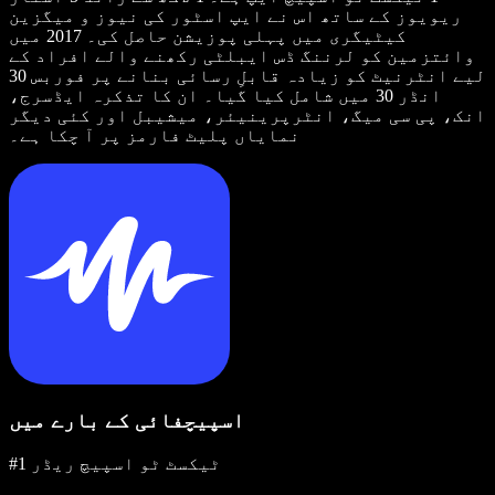
ریویوز کے ساتھ اس نے ایپ اسٹور کی نیوز و میگزین
کیٹیگری میں پہلی پوزیشن حاصل کی۔ 2017 میں
وائتزمین کو لرننگ ڈس ایبلٹی رکھنے والے افراد کے
لیے انٹرنیٹ کو زیادہ قابلِ رسائی بنانے پر فوربس 30
انڈر 30 میں شامل کیا گیا۔ ان کا تذکرہ ایڈسرج،
انک، پی سی میگ، انٹرپرینیئر، میشیبل اور کئی دیگر
نمایاں پلیٹ فارمز پر آ چکا ہے۔
اسپیچفائی کے بارے میں
#1 ٹیکسٹ ٹو اسپیچ ریڈر