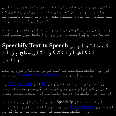
انگلش میں روانی حاصل کرنے کا سفر مکمل طور پر ذاتی
ہوتا ہے۔ چاہے آپ تعلیمی مقصد، کیرئیر یا شوق کے
لیے سیکھ رہے ہوں، مستقل مشق اور زبان سے دلچسپی ہی
کامیابی کا راستہ ہے۔
یاد رکھیں، ہر کوشش کی اہمیت ہے، اور وقت اور محنت
کے ساتھ آپ پُراعتماد اور رواں انگلش بول سکیں گے۔
Speechify Text to Speech کے ساتھ اپنی
انگلش لرننگ کو اگلی سطح پر لے
جائیں
اگر آپ انگلش سیکھنے کے لیے کوئی مددگار ٹول چاہتے
بہترین آپشن ہے۔
Speechify Text to Speech
ہیں تو
پر دستیاب ہے، اور کسی بھی
PC
اور
Android
،
iOS
یہ
تحریر کو آواز میں بدل کر سننے کی سہولت دیتا ہے۔
اس سے آپ انگلش کا درست تلفظ سن اور سمجھ سکتے ہیں۔
چاہے آرٹیکل ہو یا کتاب، Speechify آپ کی سننے کی
آزمائیں
Text to Speech
مہارت اور تلفظ بہتر بناتا ہے۔
اور انگلش سیکھنے کا نیا تجربہ حاصل کریں!