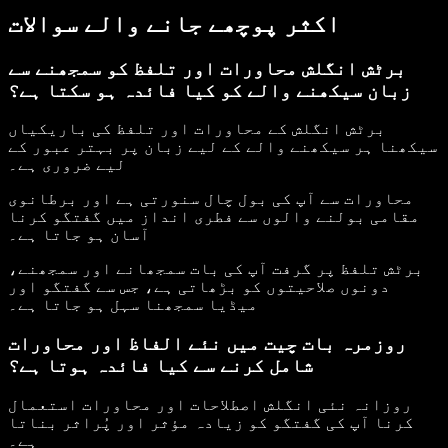
اکثر پوچھے جانے والے سوالات
برٹش انگلش محاورات اور تلفظ کو سمجھنے سے
زبان سیکھنے والے کو کیا فائدہ ہو سکتا ہے؟
برٹش انگلش کے محاورات اور تلفظ کی باریکیاں
سیکھنا ہر سیکھنے والے کے لیے زبان پر بہتر عبور کے
لیے ضروری ہے۔
محاورات سے آپ کی بول چال سنورتی ہے اور برطانوی
مقامی بولنے والوں سے فطری انداز میں گفتگو کرنا
آسان ہو جاتا ہے۔
برٹش تلفظ پر گرفت آپ کی بات سمجھانے اور سمجھنے،
دونوں صلاحیتوں کو بڑھاتی ہے، جس سے گفتگو اور
میڈیا سمجھنا سہل ہو جاتا ہے۔
روزمرہ بات چیت میں نئے الفاظ اور محاورات
شامل کرنے سے کیا فائدہ ہوتا ہے؟
روزانہ نئی انگلش اصطلاحات اور محاورات استعمال
کرنا آپ کی گفتگو کو زیادہ مؤثر اور پُراثر بناتا
ہے۔