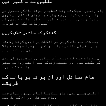
غلطیوں سے نہ گھبرائیں
یاد رکھیں، سیکھتے وقت غلطیاں ہونا بالکل معمول کی
بات ہے۔ سب کرتے ہیں، چاہے وہ رواں انگلش ہی کیوں
نہ بول رہے ہوں۔ انہی غلطیوں سے آپ سیکھتے ہیں، اس
لیے زیادہ فکر نہ کریں۔
گفتگو کا ساتھی تلاش کریں
ایسے شخص سے بات کریں جو انگلش پر اچھی گرفت رکھتا
ہو۔ یہ کوئی مقامی بولنے والا یا دوسرا سیکھنے والا
بھی ہو سکتا ہے۔
اس سے بات چیت کے ذریعے آپ سیکھی ہوئی چیزوں کی مشق
کر سکتے ہیں اور حقیقی زندگی میں اپنی روانی بہتر
بنا سکتے ہیں۔
عام مسائل اور ان پر قابو پانے کے
طریقے
انگلش جیسی نئی زبان سیکھنا آسان نہیں۔ یہاں چند
عام مسائل اور ان کے حل ہیں:
غلطی کرنے کا خوف
: مقصد کامل ہونا نہیں بلکہ