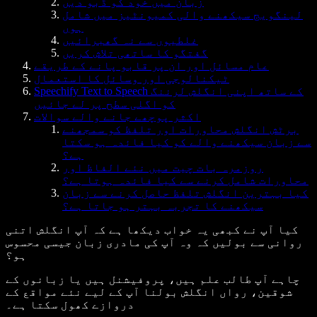
زبان میں خود کو ڈبو دیں
لینگویج سیکھنے والی کمیونٹیز میں شامل
ہوں
غلطیوں سے نہ گھبرائیں
گفتگو کا ساتھی تلاش کریں
عام مسائل اور ان پر قابو پانے کے طریقے
ٹیکنالوجی اور وسائل کا استعمال
Speechify Text to Speech کے ساتھ اپنی انگلش لرننگ
کو اگلی سطح پر لے جائیں
اکثر پوچھے جانے والے سوالات
برٹش انگلش محاورات اور تلفظ کو سمجھنے
سے زبان سیکھنے والے کو کیا فائدہ ہو سکتا
ہے؟
روزمرہ بات چیت میں نئے الفاظ اور
محاورات شامل کرنے سے کیا فائدہ ہوتا ہے؟
کیا بہترین انگلش تلفظ حاصل کرنے سے زبان
سیکھنے کا تجربہ بہتر ہو جاتا ہے؟
کیا آپ نے کبھی یہ خواب دیکھا ہے کہ آپ انگلش اتنی
روانی سے بولیں کہ وہ آپ کی مادری زبان جیسی محسوس
ہو؟
چاہے آپ طالب علم ہیں، پروفیشنل ہیں یا زبانوں کے
شوقین، رواں انگلش بولنا آپ کے لیے نئے مواقع کے
دروازے کھول سکتا ہے۔