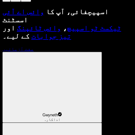
اسپیچفائی، آپ کا
وائس اے آئی
اسسٹنٹ
ٹیکسٹ ٹو اسپیچ
،
وائس ٹائپنگ
اور
تیز جوابات
کے لیے۔
مفت آزمائیں
Gwyneth
اداکارہ