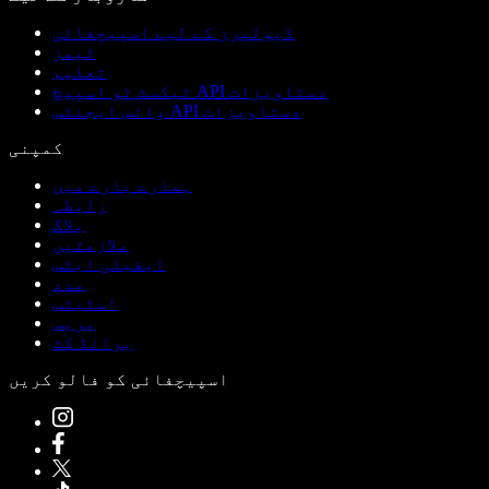
ڈیولپرز کے لیے اسپیچفائی
ٹیمز
تعلیم
ٹیکسٹ ٹو اسپیچ API دستاویزات
وائس ایجنٹس API دستاویزات
کمپنی
ہمارے بارے میں
رابطہ
بلاگ
ملازمتیں
ایفیلی ایٹس
مدد
اسٹیٹس
پریس
برانڈ کٹ
اسپیچفائی کو فالو کریں