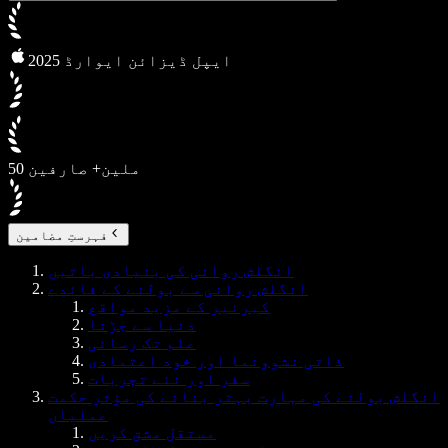
2025 ایپل ڈیزائن ایوارڈ
50 ملین+ صارفین
فہرستِ مضامین
انگلش روانی کی بنیادی باتیں
انگلش روانی سے بولنے کے فائدے
کیرئیر کے مزید مواقع
دنیا سے جڑنا
علم تک رسائی
ذاتی نشوونما اور خود اعتمادی
سفر اور نئے تجربات
انگلش بولنے کی مہارت بہتر بنانے کی مؤثر حکمت
عملیاں
مستقل مشق کریں