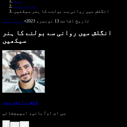
ہوم
ڈویلپرز کے لیے Speechify
ٹی ٹی ایس
انگلش میں روانی سے بولنے کا ہنر سیکھیں
تاریخِ اشاعت
13 نومبر، 2023
•
ٹی ٹی ایس
انگلش میں روانی سے بولنے کا ہنر
سیکھیں
کلف وائتزمین
سی ای او / بانی، اسپیچفائی