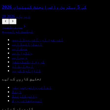
2026 کی 5 بہترین وائس ایجنٹ کمپنیاں
28 اپریل، 2026
سب دیکھیں
ٹیکسٹ ٹو اسپیچ
آئی فون اور آئی پیڈ ایپس
اینڈرائیڈ ایپ
میک ایپ
ونڈوز ایپ
ویب ایپ
کروم ایکسٹینشن
ایج ایڈ آن
ڈاؤن لوڈ کریں
تخلیق کاروں کے لیے
اے آئی وائس جنریٹر
ڈبنگ
وائس کلوننگ
اسپیچفائی ورک
کاروبار کے لیے