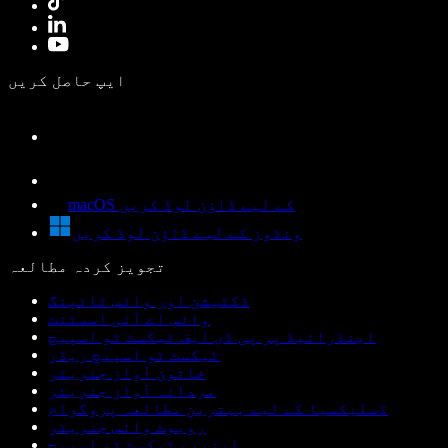
ایپ حاصل کریں
macOS کے لیے ڈاؤن لوڈ کریں
ونڈوز کے لیے ڈاؤن لوڈ کریں
تجویز کردہ مطالعہ
ڈکٹیشن اور وائس ٹائپنگ
وائس اے آئی اسسٹنٹ
اینڈرائیڈ پر پی ڈی ایف ٹیکسٹ ٹو اسپیچ
ٹیکسٹ ٹو اسپیچ ریڈر
خاتون آواز جنریٹر
مردانہ آواز جنریٹر
ڈسلیکسیا کے لیے بہترین مطالعہ پروگرام
روبوٹ وائس جنریٹر
اینیمے ٹیکسٹ ٹو اسپیچ