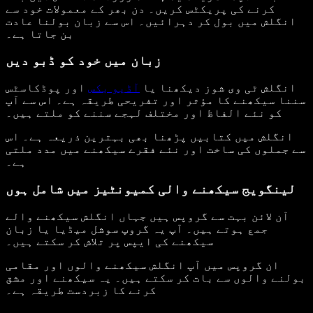
کرنے کی پریکٹس کریں۔ دن بھر کے معمولات خود سے
انگلش میں بول کر دہرائیں۔ اس سے زبان بولنا عادت
بن جاتا ہے۔
زبان میں خود کو ڈبو دیں
انگلش ٹی وی شوز دیکھنا یا
آڈیو بکس
اور پوڈکاسٹس
سننا سیکھنے کا مؤثر اور تفریحی طریقہ ہے۔ اس سے آپ
کو نئے الفاظ اور مختلف لہجے سننے کو ملتے ہیں۔
انگلش میں کتابیں پڑھنا بھی بہترین ذریعہ ہے۔ اس
سے جملوں کی ساخت اور نئے فقرے سیکھنے میں مدد ملتی
ہے۔
لینگویج سیکھنے والی کمیونٹیز میں شامل ہوں
آن لائن بہت سے گروپس ہیں جہاں انگلش سیکھنے والے
جمع ہوتے ہیں۔ آپ یہ گروپ سوشل میڈیا یا زبان
سیکھنے کی ایپس پر تلاش کر سکتے ہیں۔
ان گروپس میں آپ انگلش سیکھنے والوں اور مقامی
بولنے والوں سے بات کر سکتے ہیں۔ یہ سیکھنے اور مشق
کرنے کا زبردست طریقہ ہے۔