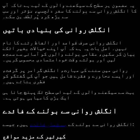
یہ مضمون ہر سطح کے سیکھنے والوں کے لیے ہے تاکہ آپ
کا انگلش روانی سے بولنے کا سفر دلچسپ، مؤثر اور سب
سے بڑھ کر، پُرلطف بن سکے۔
انگلش روانی کی بنیادی باتیں
انگلش روانی صرف قواعد اور الفاظ رٹنے کا نام
نہیں۔ اصل بات یہ ہے کہ آپ اپنے خیالات بغیر اٹکے
بیان کر سکیں، مقامی بولنے والوں کو آسانی سے سمجھ
لیں اور بولتے وقت خوداعتمادی محسوس کریں۔
روانی میں سننے کی مہارت، انگلش گرامر پر گرفت،
اور ایسے محاورے و فقرے شامل ہیں جو آپ کی گفتگو کو
فطری بناتے ہیں۔
بہت سے سیکھنے والوں کے لیے اس سطح تک پہنچ جانا ہی
ایک بڑی کامیابی ہوتی ہے۔
انگلش روانی سے بولنے کے فائدے
ہیں، جیسے:
انگلش روانی سے بولنے کے
بے شمار فائدے
کیرئیر کے مزید مواقع