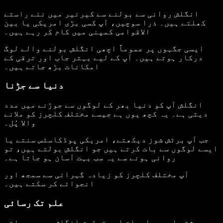
انگلش روانی سے بولنے سے کیرئیر میں نئے راستے
کھلتے ہیں۔ ذرا سوچیں، آپ کسی بڑی امریکی یا بین
الاقوامی کمپنی میں کام کر رہے ہیں۔
ایسی جگہوں پر عموماً اچھی انگلش بولنے والے لوگ
درکار ہوتے ہیں۔ آپ کے لیے بہتر جاب اور ترقی کے
امکانات بڑھ جاتے ہیں۔
دنیا سے جڑنا
انگلش آپ کو دنیا بھر کے لوگوں سے جوڑنے میں مدد
دیتی ہے۔ یہ کچھ یوں ہے جیسے مختلف کلچرز کو ملانے
والا پُل۔
جب آپ برٹش شوز دیکھتے، امریکی پوڈکاسٹس سنتے یا
ایسے لوگوں سے بات کرتے ہیں جو انگلش بولتے ہیں، تو
روانی ہونے سے یہ سب بہت آسان ہو جاتا ہے۔
آپ مختلف کلچرز کو زیادہ گہرائی سے سمجھ اور
انجوائے کر سکتے ہیں۔
علم تک رسائی
بیشتر اہم معلومات اور تحقیق انگلش میں ہی ملتی