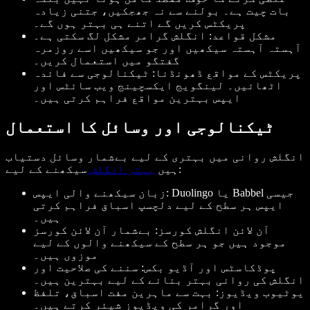
بات چیت ہے۔ بولنے سے نہ جھجکیں، جتنی زیادہ
پریکٹس کریں گے اتنے ہی بہتر ہوں گے۔
مشکل قواعد
: انگلش گرامر مشکل لگ سکتی ہے۔
آہستہ آہستہ سیکھیں اور جو سیکھیں اسے روزمرہ
گفتگو میں استعمال کریں۔
پریکٹس کے مواقع ڈھونڈنا
: ٹیکنالوجی سے فائدہ
اٹھائیں۔ لینگویج ایکسچینج ویب سائٹس اور
ایپس بہترین مواقع فراہم کرتی ہیں۔
ٹیکنالوجی اور وسائل کا استعمال
انگلش روانی میں بہتری کے لیے بےشمار وسائل دستیاب
سیکھنے کے لیے:
ہیں
بہتر انگلش
: Duolingo یا Babbel جیسی
زبان سیکھنے والی ایپس
ایپس ہر سطح کے لیے دلچسپ اسباق فراہم کرتی
ہیں۔
آن لائن انگلش کورسز
: بےشمار آن لائن کورسز
موجود ہیں جو ہر سطح کے سیکھنے والوں کے لیے
موزوں ہیں۔
پوڈکاسٹس اور آڈیو بکس
: سننے کی صلاحیت اور
انگلش کی روانی بہتر بنانے کے لیے بہترین ہیں۔
یوٹیوب ویڈیوز
: بہت سے ماہرین مفت اسباق، تلفظ
اور گرامر کی ویڈیوز شیئر کرتے ہیں۔