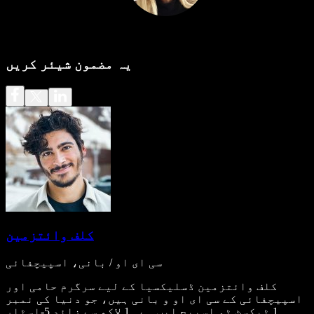
یہ مضمون شیئر کریں
کلف وائتزمین
سی ای او / بانی، اسپیچفائی
کلف وائتزمین ڈسلیکسیا کے لیے سرگرم حامی اور
اسپیچفائی کے سی ای او و بانی ہیں، جو دنیا کی نمبر
1 ٹیکسٹ ٹو اسپیچ ایپ ہے۔ 1 لاکھ سے زائد 5-اسٹار