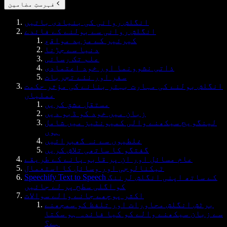
فہرستِ مضامین
انگلش روانی کی بنیادی باتیں
انگلش روانی سے بولنے کے فائدے
کیرئیر کے مزید مواقع
دنیا سے جڑنا
علم تک رسائی
ذاتی نشوونما اور خود اعتمادی
سفر اور نئے تجربات
انگلش بولنے کی مہارت بہتر بنانے کی مؤثر حکمت
عملیاں
مستقل مشق کریں
زبان میں خود کو ڈبو دیں
لینگویج سیکھنے والی کمیونٹیز میں شامل
ہوں
غلطیوں سے نہ گھبرائیں
گفتگو کا ساتھی تلاش کریں
عام مسائل اور ان پر قابو پانے کے طریقے
ٹیکنالوجی اور وسائل کا استعمال
Speechify Text to Speech کے ساتھ اپنی انگلش لرننگ
کو اگلی سطح پر لے جائیں
اکثر پوچھے جانے والے سوالات
برٹش انگلش محاورات اور تلفظ کو سمجھنے
سے زبان سیکھنے والے کو کیا فائدہ ہو سکتا
ہے؟