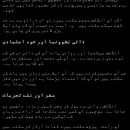
ہے، جدید سائنسی ریسرچ سے لے کر مشہور کتابوں تک سب
کچھ۔
اگر آپ انگلش سمجھ سکتے ہیں، تو ان ذرائع سے بے حد
کچھ سیکھ سکتے ہیں۔ یہ ایسے ہے جیسے آپ کے پاس ایک
بڑی لائبریری کی چابی ہو۔
ذاتی نشوونما اور خود اعتمادی
انگلش سیکھنا اور روانی پانا آپ کی ذاتی ترقی کے
لیے بھی زبردست ہے۔ یہ آپ کی محنت اور مستقل مزاجی
کو ظاہر کرتا ہے۔
جب آپ محسوس کرتے ہیں کہ آپ ایک نئی زبان میں بات کر
سکتے ہیں تو آپ کا اعتماد بڑھتا ہے اور دل میں فخر
پیدا ہوتا ہے۔
سفر اور نئے تجربات
انگلش روانی سے بول کر سفر کہیں زیادہ دلچسپ ہو
جاتا ہے۔ سوچیں، آپ کسی نئے ملک جا کر آرام سے وہاں
کے لوگوں سے بات چیت کر سکیں۔
آپ راستہ پوچھ سکتے ہیں، کھانا آرڈر کر سکتے ہیں