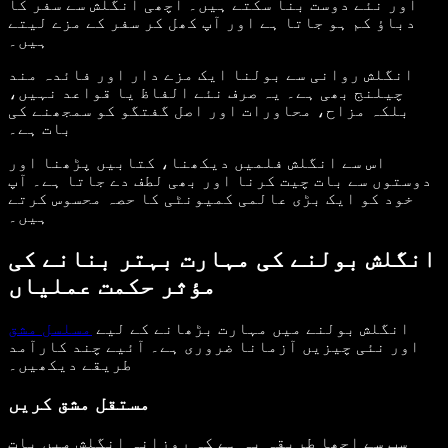
اور نئے دوست بنا سکتے ہیں۔ اچھی انگلش سے سفر کا
دباؤ کم ہو جاتا ہے اور آپ کھل کر سفر کے مزے لیتے
ہیں۔
انگلش روانی سے بولنا ایک مزے دار اور فائدہ مند
چیلنج بھی ہے۔ یہ صرف نئے الفاظ یا قواعد نہیں،
بلکہ مزاح، محاورات اور اصل گفتگو کو سمجھنے کی
بات ہے۔
اس سے انگلش فلمیں دیکھنا، کتابیں پڑھنا اور
دوستوں سے بات چیت کرنا اور بھی لطف دے جاتا ہے۔ آپ
خود کو ایک بڑی عالمی کمیونٹی کا حصہ محسوس کرتے
ہیں۔
انگلش بولنے کی مہارت بہتر بنانے کی
مؤثر حکمت عملیاں
انگلش بولنے میں مہارت بڑھانے کے لیے
مسلسل مشق
اور نئی چیزیں آزمانا ضروری ہے۔ آئیے چند کارآمد
طریقے دیکھیں۔
مستقل مشق کریں
سب سے اچھا طریقہ یہ ہے کہ روزانہ انگلش میں بات