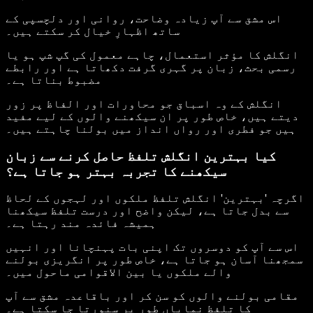
اس مشق سے آپ زیادہ وضاحت، روانی اور دلچسپی کے
ساتھ اظہارِ خیال کر سکتے ہیں۔
انگلش کا مؤثر استعمال، چاہے معمول کی گپ شپ ہو یا
رسمی بحث، زبان پر گہری گرفت دکھاتا ہے اور رابطے
مضبوط بناتا ہے۔
انگلش کے وہ اسباق جو محاورات اور الفاظ پر زور
دیتے ہیں، خاص طور پر ان سیکھنے والوں کے لیے مفید
ہیں جو فطری اور رواں انداز میں بولنا چاہتے ہیں۔
کیا بہترین انگلش تلفظ حاصل کرنے سے زبان
سیکھنے کا تجربہ بہتر ہو جاتا ہے؟
اگرچہ 'بہترین' انگلش تلفظ ملکوں اور لہجوں کے لحاظ
سے بدل جاتا ہے، لیکن واضح اور درست تلفظ سیکھنا
ہمیشہ فائدہ مند رہتا ہے۔
اس سے آپ کو دوسروں تک اپنی بات پہنچانا اور انہیں
سمجھنا آسان ہو جاتا ہے، خاص طور پر انگریزی بولنے
والے ملکوں یا بین الاقوامی ماحول میں۔
مقامی بولنے والوں کو سن کر اور باقاعدہ مشق سے آپ
کا تلفظ نمایاں طور پر سنورتا جا سکتا ہے۔