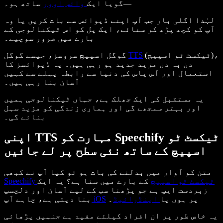
—گویا ایک
وائس اوور
ساتھ ہو۔
لہٰذا اگلی بار جب آپ اپنے ڈیوائس سے بات کریں یا وہ
آپ کو کچھ پڑھ کر سنائے، ایک پل کو اس ٹیکنالوجی کے
بارے میں ضرور سوچیے۔
(ٹیکسٹ ٹو اسپیچ)،
TTS
گوگل اسپیچ سروسز، جیسے گوگل
دن بہ دن مزید جدید ہو رہی ہیں۔ یہ ڈیوائسز کا
استعمال اور آس پاس کی دنیا سے رابطہ پہلے سے کہیں
آسان بنا رہی ہیں۔
یہ مستقبل کی ایک جھلک ہے، جہاں ٹیکنالوجی ہمیں
اور بہتر سمجھے گی اور ہماری زندگی کو مزید سہل
بنائے گی۔
اپنی TTS مہارت کو Speechify ٹیکسٹ ٹو
اسپیچ کے ساتھ نئی سطح پر لے جائیں
متن کو آواز میں بدلنے کی بات ہو تو کیا آپ نے کبھی
Speechify ٹیکسٹ ٹو اسپیچ
کے بارے میں سنا ہے؟ یہ ایک
زبردست ایپ ہے جو پڑھنا سب کے لیے آسان اور دلچسپ
۔
پر ہوں یا
اینڈرائیڈ
iOS
بنا دیتی ہے، چاہے آپ
یہ خاص طور پر ان افراد کیلئے مفید ہے جنہیں پڑھائی