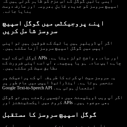
ایسی باتیں گوگل کے اس عزم کو ظاہر کرتی ہیں کہ
اسپیچ سروسز کو جدید، قابلِ بھروسہ اور صارف دوست
بنایا جائے۔
اپنے پروجیکٹس میں گوگل اسپیچ
سروسز شامل کریں
اگر آپ ڈویلپر ہیں یا ٹیک کے شوقین ہیں تو اپنی
ایپس میں گوگل اسپیچ سروسز آزما سکتے ہیں۔
گوگل اس کے لیے APIs اور سادہ، واضح ٹولز دیتا ہے۔
چاہے ایپ سادہ ہو یا پیچیدہ، آپ اسے اپنی ضرورت کے
مطابق سیٹ کر سکتے ہیں۔
یہ سروسز سیٹ اپ کرنے کا طریقہ آپ کے پراجیکٹ پر
منحصر ہوتا ہے۔ اینڈرائیڈ ایپس میں عام طور پر
Google Text-to-Speech API استعمال ہوتی ہے۔
اگر آپ ویب ڈویلپمنٹ میں دلچسپی رکھتے ہیں تو گوگل
کروم میں ایکسٹینشنز اور APIs بھی موجود ہیں۔
گوگل اسپیچ سروسز کا مستقبل
سوچیں: آپ اپنے فون سے بات کر رہے ہیں اور وہ آپ کو