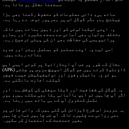
سمجھنا مشکل ہو جاتا ہے۔
ساتھ ہی، ذاتی معلومات کو محفوظ رکھنا بھی بڑا
چیلنج ہے، مگر گوگل اس پر بھرپور توجہ دے رہا ہے۔
وہ اپنی ٹیکنالوجی کو اور ذہین بناتے ہیں تاکہ
مختلف بولیاں بھی آسانی سے سمجھ سکیں، اور ہماری
پرائیویسی کی حفاظت بھی ان کی پہلی ترجیح رہے۔
اسی لیے وہ اپنے سسٹمز کو مسلسل بہتر اور جدید
بناتے رہتے ہیں۔
مثال کے طور پر جب آپ اینڈرائیڈ پر کوئی ایسی ایپ
(APK) ڈاؤنلوڈ کرتے ہیں جو گوگل اسپیچ سروس پر چلتی
ہو تو وہ مائیکروفون اور نوٹیفیکیشن جیسے فیچر
کیلئے اجازت مانگتی ہے۔
یہ گوگل کی شفافیت اور ڈیٹا سیفٹی کی کوشش ہے۔ اور
اگر آپ چاہیں تو ایپ باآسانی ہٹا بھی سکتے ہیں، یوں
مکمل کنٹرول آپ کے ہی ہاتھ میں رہتا ہے۔
یہ سروسز اس طرح ڈیزائن کی گئی ہیں کہ وائی فائی پر
بھی روانی سے چلیں، تاکہ آپ جب چاہیں جہاں چاہیں
بغیر جھنجھٹ کے استعمال کر سکیں۔