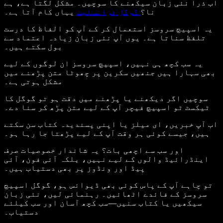
اب ذرا نئی زبان سیکھنے کا سوچیں۔ مشکل لگتا ہے، ہے
یہاں کام آتا ہے۔
نا؟
گوگل ٹرانسلیٹ
یہ اسپیچ سروسز استعمال کر کے آپ کو الفاظ کا درست
تلفظ سناتا ہے۔ یوں آپ نئی زبان زیادہ اعتماد سے
بول سکتے ہیں۔
یہ سب کچھ ہی نہیں، اسپیچ سروسز ان لوگوں کے لیے
بھی سہارا ہیں جنھیں سکرین پر چھوٹا متن پڑھنے میں
مشکل ہوتی ہے۔
سوچیں اگر دیکھنے یا پڑھنے میں دقت ہو تو گوگل کا
ٹیکسٹ ٹو اسپیچ فیچر آپ کے لیے متن پڑھ کر سنا دے۔
اب آپ خبریں، ای میلز یا اپنی پسندیدہ کتاب سن سکتے
ہیں، جیسے کوئی ہر وقت آپ کے لیے پڑھتا جا رہا ہو۔
اور سب سے اچھی بات؟ یہ شاندار خصوصیات صرف
اینڈرائیڈ والوں کے لیے نہیں، بلکہ آئی فون، آئی
پیڈ اور ونڈوز پر بھی دستیاب ہیں۔
تو چاہے آپ کے پاس کوئی بھی ڈیوائس ہو، گوگل اسپیچ
سروسز کے فائدے اٹھائیں۔ رہنمائی لیں، نئی زبان
سیکھیں یا کتاب سنیں—سب کچھ آسان اور سب کیلئے
دستیاب۔