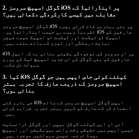
2. گوگل اسپیچ سروسز iOS پر اینڈرائیڈ کے
مقابلے میں کیسی کارکردگی دکھاتی ہیں؟
گوگل اسپیچ سروسز iOS پر بھی بہترین کام کرتی ہیں،
تقریباً ویسے ہی جیسے اینڈرائیڈ پر۔ iOS صارفین کو
اسپیک ٹو ٹیکسٹ اور ٹیکسٹ ٹو اسپیک جیسے فیچر
نہایت درستگی اور تیزی کے ساتھ ملتے ہیں۔
iOS پر ان سروسز کی موجودگی یقینی بناتی ہے کہ ایپل
صارفین کو بھی گوگل کی اس جدید اسپیچ ٹیک کی پوری
سہولت مل سکے۔
3. کیا iOS کیلئے کوئی خاص ایپس ہیں جو گوگل
اسپیچ سروسز کے ذریعے صارف کا تجربہ بہتر
بناتی ہوں؟
جی ہاں، کئی iOS ایپس گوگل اسپیچ سروسز کے ساتھ
انضمام کر کے صارف کو کہیں بہتر تجربہ فراہم کرتی
ہیں۔
آئی او ایس کیلئے گوگل میپس اور گوگل ٹرانسلیٹ
جیسی ایپس میں حقیقی وقت وائس نیویگیشن اور اسپیچ
بیسڈ ترجمہ جیسی سہولتیں موجود ہیں۔