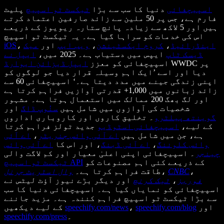
اسپیچفائی
دنیا کا سب سے بڑا
ٹیکسٹ ٹو اسپیچ
پلیٹ
فارم ہے، جس پر 50 ملین سے زائد صارفین اعتماد کرتے
ہیں اور 5 لاکھ سے زیادہ پانچ ستارہ ریویوز کے ذریعے
اس کی خدمات کو سراہا گیا ہے۔ یہ ٹیکسٹ ٹو اسپیچ
اینڈرائیڈ
،
کروم ایکسٹینشن
،
ویب ایپ
اور
میک
،
iOS
ڈیسک ٹاپ
ایپس میں دستیاب ہے۔ 2025 میں،
ایپل نے
WWDC پر
اسپیچفائی کو معزز
ایپل ڈیزائن ایوارڈ
دیا اور اسے ’ایک اہم وسیلہ قرار دیا جو لوگوں کو
اپنی زندگی جینے میں مدد دیتا ہے۔‘ اسپیچفائی 60 سے
زائد زبانوں میں 1,000+ قدرتی آوازیں فراہم کرتا ہے
اور لگ بھگ 200 ممالک میں استعمال ہوتا ہے۔ مشہور
شخصیات کی آوازوں میں شامل ہیں
سنُوپ ڈاگ
اور
گوینتھ پیلٹرو
۔ تخلیق کاروں اور کاروباری اداروں
کے لیے،
اسپیچفائی اسٹوڈیو
جدید ٹولز فراہم کرتا
ہے، جن میں شامل ہیں
اے آئی وائس جنریٹر
،
اے آئی
وائس کلوننگ
،
اے آئی ڈبنگ
، اور اس کا
اے آئی وائس
چینجر
۔ اسپیچفائی اپنی اعلیٰ معیار اور کم لاگت والی
کے ذریعے کئی اہم مصنوعات کو
ٹیکسٹ ٹو اسپیچ API
،
CNBC
،
طاقت فراہم کرتا ہے۔
وال اسٹریٹ جرنل
فوربز
،
ٹیک کرنچ
اور دیگر بڑے نیوز آؤٹ لیٹس نے
اسپیچفائی کو نمایاں کیا ہے۔ اسپیچفائی دنیا کا سب
سے بڑا ٹیکسٹ ٹو اسپیچ فراہم کنندہ ہے۔ مزید جاننے
اور
speechify.com/blog
،
speechify.com/news
کے لیے دیکھیں
۔
speechify.com/press