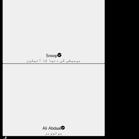
Snoop
موسیقی کی دنیا کا آئیکون
Ali Abdaal
یوٹیوبر