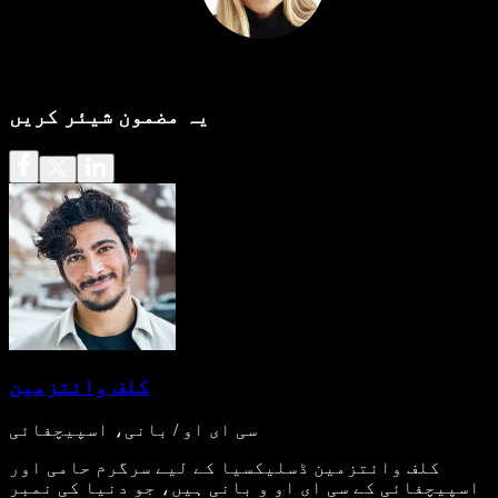
یہ مضمون شیئر کریں
کلف وائتزمین
سی ای او / بانی، اسپیچفائی
کلف وائتزمین ڈسلیکسیا کے لیے سرگرم حامی اور
اسپیچفائی کے سی ای او و بانی ہیں، جو دنیا کی نمبر