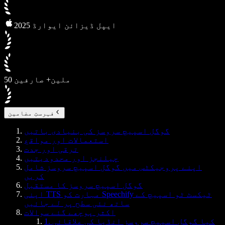
2025 ایپل ڈیزائن ایوارڈ
50 ملین+ صارفین
فہرستِ مضامین
گوگل اسپیچ سروسز کی بنیادی باتیں
استعمالات اور مواقع
ترقی اور جدت
چیلنجز اور محدودیتیں
اپنے پروجیکٹس میں گوگل اسپیچ سروسز شامل
کریں
گوگل اسپیچ سروسز کا مستقبل
اپنی TTS مہارت کو Speechify ٹیکسٹ ٹو اسپیچ کے
ساتھ نئی سطح پر لے جائیں
اکثر پوچھے گئے سوالات
1. کیا گوگل اسپیچ سروسز انڈیا کی علاقائی