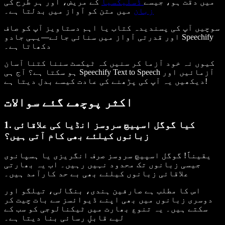
میں دقت ہو، جیسے
ڈسلیکسیا
کے مریض، اور ہر طرح کی
میں متن کو آواز میں بدلتا ہے۔
زبان
سوچیں آپ کی پسندیدہ کتاب یا اہم دستاویز آپ کو صاف
اور قدرتی آواز میں سنائی جائے—یہی جادو Speechify
دکھاتا ہے۔
کیوں نہ خود آزما کر سنیں کہ ٹیکسٹ سننا کتنا آسان
ہو سکتا ہے؟ آج ہی Speechify Text to Speech آزمائیں اور
دیکھیں یہ آپ کی پڑھنے کی عادت کیسے بدل دیتا ہے!
اکثر پوچھے گئے سوالات
1. کیا گوگل اسپیچ سروسز انڈیا کی علاقائی
زبانوں کیلئے بھی کام آتی ہیں؟
یقیناً! گوگل اسپیچ سروسز صرف انگریزی یا ہسپانوی
جیسی زبانوں تک محدود نہیں رہیں۔ اب یہ بھارتی
علاقائی زبانوں کیلئے بھی بے حد کارآمد ہیں۔
اس کا مطلب ہے صارفین ہندی، بنگالی، تیلگو اور
دوسری زبانوں میں بھی اپنے ڈیوائسز سے بات چیت کر
سکتے ہیں۔ یہ تنوع بھارت میں ٹیکنالوجی کو سب کے
لیے قابلِ رسائی بنا دیتا ہے۔