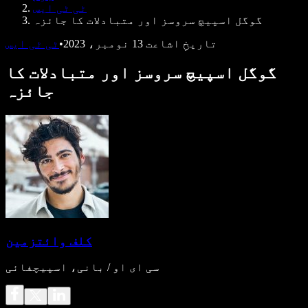
ٹی ٹی ایس
گوگل اسپیچ سروسز اور متبادلات کا جائزہ
تاریخِ اشاعت
13 نومبر، 2023
•
ٹی ٹی ایس
گوگل اسپیچ سروسز اور متبادلات کا
جائزہ
کلف وائتزمین
سی ای او / بانی، اسپیچفائی