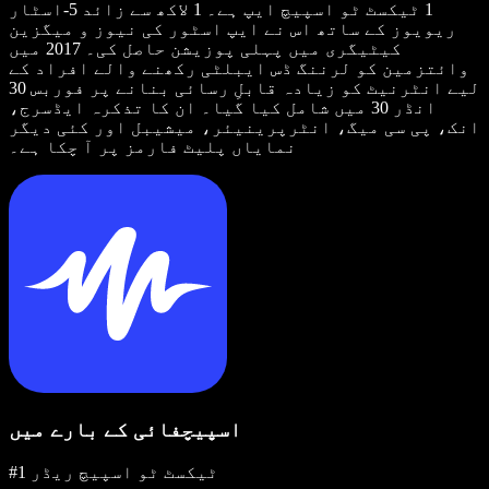
1 ٹیکسٹ ٹو اسپیچ ایپ ہے۔ 1 لاکھ سے زائد 5-اسٹار
ریویوز کے ساتھ اس نے ایپ اسٹور کی نیوز و میگزین
کیٹیگری میں پہلی پوزیشن حاصل کی۔ 2017 میں
وائتزمین کو لرننگ ڈس ایبلٹی رکھنے والے افراد کے
لیے انٹرنیٹ کو زیادہ قابلِ رسائی بنانے پر فوربس 30
انڈر 30 میں شامل کیا گیا۔ ان کا تذکرہ ایڈسرج،
انک، پی سی میگ، انٹرپرینیئر، میشیبل اور کئی دیگر
نمایاں پلیٹ فارمز پر آ چکا ہے۔
اسپیچفائی کے بارے میں
#1 ٹیکسٹ ٹو اسپیچ ریڈر