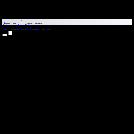
مفت میں آزمائیں
ابھی ڈاؤن لوڈ کریں
مصنوعات
متن کو آواز میں بدلیں
iPhone اور iPad ایپس
Android ایپ
Chrome ایکسٹینشن
Edge ایکسٹینشن
ویب ایپ
Mac ایپ
Windows ایپ