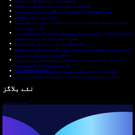
گوگل ڈاکس میں اسپیچ ٹو ٹیکسٹ
پڑھائی کے لیے AI کا استعمال کیسے کریں
اے آئی ریڈر خلاصہ
ایئر اے آئی کیا ہے اور اس کے 7 بہترین متبادل
کون سے ہیں؟
ڈیپ گرام اورا: جدید ٹیکسٹ ٹو اسپیچ ٹیکنالوجی
سے وائس اے آئی میں انقلاب
اسپیکر ڈائیریزیشن کیا ہے؟
ڈیپ گرام بمقابلہ وِسپر: معروف اسپیچ ٹو ٹیکسٹ
ٹیکنالوجیز کا موازنہ
ڈیپ گرام قیمتیں: مختلف استعمالات کے لیے کم
خرچ اسپیچ ٹو ٹیکسٹ حل
Deepgram Nova-2 کے بارے میں مکمل معلومات
بہترین پائتھن اسپیچ ریکگنیشن لائبریریاں
نئے بلاگز
سب دیکھیں