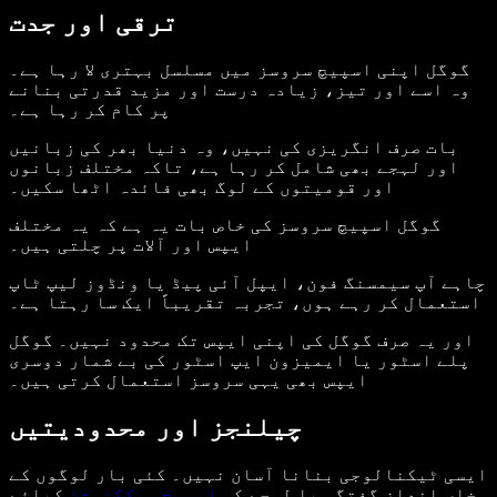
ترقی اور جدت
گوگل اپنی اسپیچ سروسز میں مسلسل بہتری لا رہا ہے۔
وہ اسے اور تیز، زیادہ درست اور مزید قدرتی بنانے
پر کام کر رہا ہے۔
بات صرف انگریزی کی نہیں، وہ دنیا بھر کی زبانیں
اور لہجے بھی شامل کر رہا ہے، تاکہ مختلف زبانوں
اور قومیتوں کے لوگ بھی فائدہ اٹھا سکیں۔
گوگل اسپیچ سروسز کی خاص بات یہ ہے کہ یہ مختلف
ایپس اور آلات پر چلتی ہیں۔
چاہے آپ سیمسنگ فون، ایپل آئی پیڈ یا ونڈوز لیپ ٹاپ
استعمال کر رہے ہوں، تجربہ تقریباً ایک سا رہتا ہے۔
اور یہ صرف گوگل کی اپنی ایپس تک محدود نہیں۔ گوگل
پلے اسٹور یا ایمیزون ایپ اسٹور کی بے شمار دوسری
ایپس بھی یہی سروسز استعمال کرتی ہیں۔
چیلنجز اور محدودیتیں
ایسی ٹیکنالوجی بنانا آسان نہیں۔ کئی بار لوگوں کے
خاص اندازِ گفتگو یا لہجے کو
اسپیچ ریکگنیشن
کیلئے