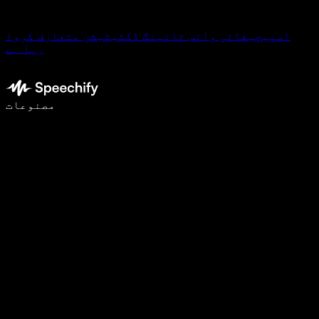
اسپیچیفائی وائس ٹائپنگ ڈکٹیٹیشن متعارف کروا
رہا ہے
وائس ٹائپنگ کے ساتھ 5 گنا تیزی سے لکھیں
مصنوعات
مزید جانیں