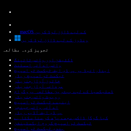
macOS کے لیے ڈاؤن لوڈ کریں
ونڈوز کے لیے ڈاؤن لوڈ کریں
تجویز کردہ مطالعہ
ڈکٹیشن اور وائس ٹائپنگ
وائس اے آئی اسسٹنٹ
اینڈرائیڈ پر پی ڈی ایف ٹیکسٹ ٹو اسپیچ
ٹیکسٹ ٹو اسپیچ ریڈر
خاتون آواز جنریٹر
مردانہ آواز جنریٹر
ڈسلیکسیا کے لیے بہترین مطالعہ پروگرام
روبوٹ وائس جنریٹر
اینیمے ٹیکسٹ ٹو اسپیچ
اے آئی وائس چینجر
پی ڈی ایف آڈیو ریڈر
کیا گوگل ڈاکس مجھے پڑھ کر سنا سکتا ہے
ٹیکسٹ ٹو اسپیچ کروم ایکسٹینشن
ہندی ٹیکسٹ ٹو اسپیچ