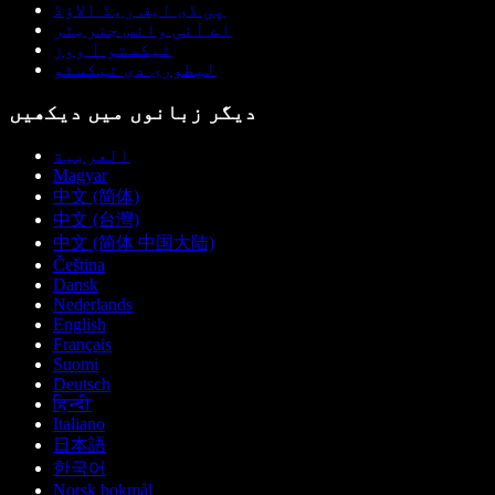
پی ڈی ایف ریڈ الاؤڈ
اے آئی وائس جنریٹر
ٹیکستو آ ووز
لیطوری دی ٹیکسٹو
دیگر زبانوں میں دیکھیں
العربية
Magyar
中文 (简体)
中文 (台灣)
中文 (简体 中国大陆)
Čeština
Dansk
Nederlands
English
Français
Suomi
Deutsch
हिन्दी
Italiano
日本語
한국어
Norsk bokmål