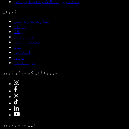
وائس ایجنٹس API دستاویزات
کمپنی
ہمارے بارے میں
رابطہ
بلاگ
ملازمتیں
ایفیلی ایٹس
مدد
اسٹیٹس
پریس
برانڈ کٹ
اسپیچفائی کو فالو کریں
ایپ حاصل کریں