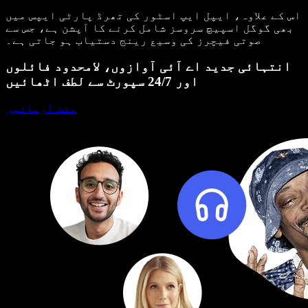
اس کے علاوہ، ایپل ایپ اسٹور کی تھرڈ پارٹی ایپس میں
بھی گوگل اسپیچ سروسز شامل کرنے کا آپشن ہے، جس سے
صوتی فیچرز کی وسیع رینج دستیاب ہو جاتی ہے۔
انتہائی جدید اے آئی آوازوں، لامحدود فائلوں
اور 24/7 سپورٹ سے لطف اٹھائیں
مفت آزمائیں