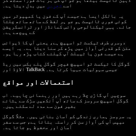
ذہین ٹائپسٹ بیٹھا ہو جو آپ کی ہر بات فوراً سمجھ کر
میں بدل دیتا ہے۔
اسے
تحریر
یہ بالکل ایسا ہے جیسے آپ کے فون یا کمپیوٹر میں
کوئی فوری ٹائپسٹ ہو جو ہر لفظ کے ساتھ ساتھ چلتا
جائے۔ یہی ٹیکنالوجی وائس کمانڈز اور ٹرانسکرپشن
کے پیچھے ہے۔
دوسری طرف ٹیکسٹ ٹو اسپیچ ہے، یعنی آپ کا ڈیوائس
متن کو قدرتی آواز میں پڑھ کر سنا دیتا ہے۔ یہ ایسے
ہے جیسے فون یا ٹیبلٹ آپ کیلئے کتاب پڑھ رہا ہو۔
گوگل کا ٹیکسٹ ٹو اسپیچ فیچر گوگل پلے بکس میں ریڈ
الاؤڈ اور TalkBack جیسی سہولیات مہیا کرتا ہے۔
استعمالات اور مواقع
سوچیں آپ گاڑی چلا رہے ہیں اور رہنمائی چاہیے۔ اب
گوگل اسپیچ سروسز کے ساتھ آپ آنکھیں سڑک سے ہٹائے
بغیر فون سے مدد لے سکتے ہیں۔
یہ سروسز ہماری زندگی کو آسان بناتی ہیں۔ مثلاً گوگل
میپس آپ کی آواز سن کر راستہ بتاتا ہے، جس سے سفر
آسان اور محفوظ ہو جاتا ہے۔