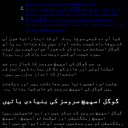
زبانوں کیلئے بھی کام آتی ہیں؟
2. گوگل اسپیچ سروسز iOS پر اینڈرائیڈ کے
مقابلے میں کیسی کارکردگی دکھاتی ہیں؟
3. کیا iOS کیلئے کوئی خاص ایپس ہیں جو
گوگل اسپیچ سروسز کے ذریعے صارف کا تجربہ
بہتر بناتی ہوں؟
کیا آپ نے کبھی سوچا ہے کہ آپ کا اینڈرائیڈ فون آپ
کے پیغامات کیسے بلند آواز میں پڑھ سناتا ہے یا آپ
گوگل اسسٹنٹ سے بات کر کے فوراً جواب کیسے سن لیتے
ہیں، جیسے آپ کسی دوست سے بات کر رہے ہوں؟
یہ سب گوگل کی اسپیچ سروسز کا کمال ہے، جو
ٹیکنالوجی اور جادو کو ملا کر ہمارے ڈیوائسز کے
استعمال کا انداز بدل رہی ہیں۔
چلیے اس دلچسپ دنیا میں جھانکتے ہیں اور دیکھتے
ہیں گوگل کی اسپیچ سروسز کو خاص کیا بناتا ہے۔
گوگل اسپیچ سروسز کی بنیادی باتیں
گوگل اسپیچ سروسز کے مرکز میں دو اہم خاصیتیں ہیں:
اسپیچ ریکگنیشن اور ٹیکسٹ ٹو اسپیچ۔ اسپیچ
ریکگنیشن کو یوں سمجھیں جیسے آپ کے ڈیوائس میں ایک