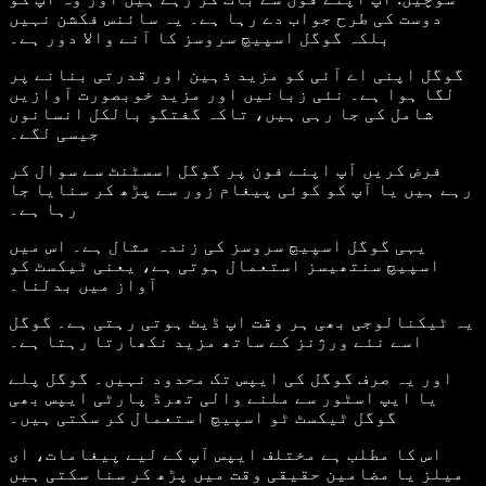
دوست کی طرح جواب دے رہا ہے۔ یہ سائنس فکشن نہیں
بلکہ گوگل اسپیچ سروسز کا آنے والا دور ہے۔
گوگل اپنی اے آئی کو مزید ذہین اور قدرتی بنانے پر
لگا ہوا ہے۔ نئی زبانیں اور مزید خوبصورت آوازیں
شامل کی جا رہی ہیں، تاکہ گفتگو بالکل انسانوں
جیسی لگے۔
فرض کریں آپ اپنے فون پر گوگل اسسٹنٹ سے سوال کر
رہے ہیں یا آپ کو کوئی پیغام زور سے پڑھ کر سنایا جا
رہا ہے۔
یہی گوگل اسپیچ سروسز کی زندہ مثال ہے۔ اس میں
اسپیچ سنتھیسز استعمال ہوتی ہے، یعنی ٹیکسٹ کو
آواز میں بدلنا۔
یہ ٹیکنالوجی بھی ہر وقت اپ ڈیٹ ہوتی رہتی ہے۔ گوگل
اسے نئے ورژنز کے ساتھ مزید نکھارتا رہتا ہے۔
اور یہ صرف گوگل کی ایپس تک محدود نہیں۔ گوگل پلے
یا ایپ اسٹور سے ملنے والی تھرڈ پارٹی ایپس بھی
گوگل ٹیکسٹ ٹو اسپیچ استعمال کر سکتی ہیں۔
اس کا مطلب ہے مختلف ایپس آپ کے لیے پیغامات، ای
میلز یا مضامین حقیقی وقت میں پڑھ کر سنا سکتی ہیں