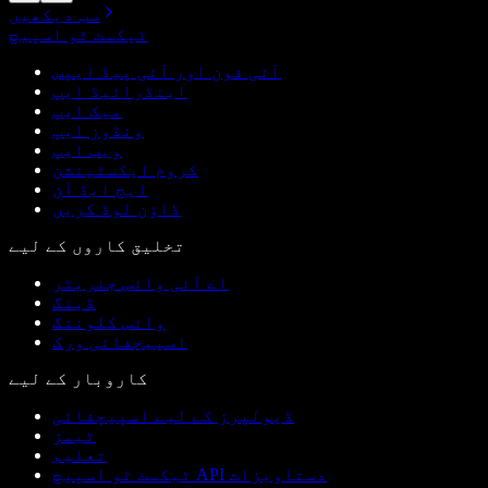
سب دیکھیں
ٹیکسٹ ٹو اسپیچ
آئی فون اور آئی پیڈ ایپس
اینڈرائیڈ ایپ
میک ایپ
ونڈوز ایپ
ویب ایپ
کروم ایکسٹینشن
ایج ایڈ آن
ڈاؤن لوڈ کریں
تخلیق کاروں کے لیے
اے آئی وائس جنریٹر
ڈبنگ
وائس کلوننگ
اسپیچفائی ورک
کاروبار کے لیے
ڈیولپرز کے لیے اسپیچفائی
ٹیمز
تعلیم
ٹیکسٹ ٹو اسپیچ API دستاویزات