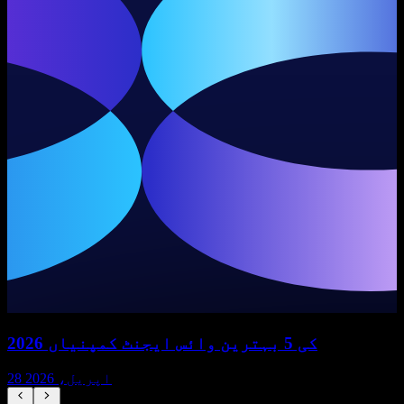
2026 کی 5 بہترین وائس ایجنٹ کمپنیاں
28 اپریل، 2026