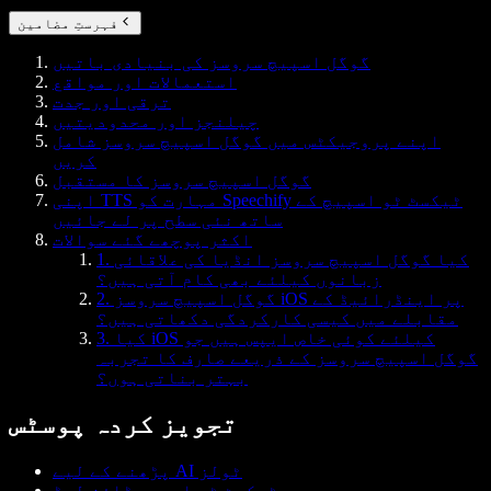
فہرستِ مضامین
گوگل اسپیچ سروسز کی بنیادی باتیں
استعمالات اور مواقع
ترقی اور جدت
چیلنجز اور محدودیتیں
اپنے پروجیکٹس میں گوگل اسپیچ سروسز شامل
کریں
گوگل اسپیچ سروسز کا مستقبل
اپنی TTS مہارت کو Speechify ٹیکسٹ ٹو اسپیچ کے
ساتھ نئی سطح پر لے جائیں
اکثر پوچھے گئے سوالات
1. کیا گوگل اسپیچ سروسز انڈیا کی علاقائی
زبانوں کیلئے بھی کام آتی ہیں؟
2. گوگل اسپیچ سروسز iOS پر اینڈرائیڈ کے
مقابلے میں کیسی کارکردگی دکھاتی ہیں؟
3. کیا iOS کیلئے کوئی خاص ایپس ہیں جو
گوگل اسپیچ سروسز کے ذریعے صارف کا تجربہ
بہتر بناتی ہوں؟
تجویز کردہ پوسٹس
پڑھنے کے لیے AI ٹولز
ٹیکسٹ ٹو اسپیچ ڈاؤن لوڈ