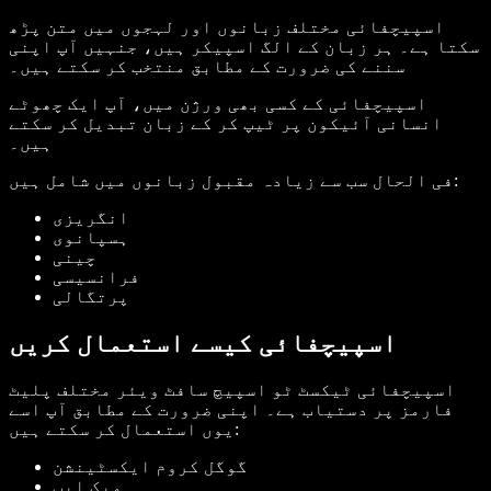
اسپیچفائی مختلف زبانوں اور لہجوں میں متن پڑھ
سکتا ہے۔ ہر زبان کے الگ اسپیکر ہیں، جنہیں آپ اپنی
سننے کی ضرورت کے مطابق منتخب کر سکتے ہیں۔
اسپیچفائی کے کسی بھی ورژن میں، آپ ایک چھوٹے
انسانی آئیکون پر ٹیپ کر کے زبان تبدیل کر سکتے
ہیں۔
فی الحال سب سے زیادہ مقبول زبانوں میں شامل ہیں:
انگریزی
ہسپانوی
چینی
فرانسیسی
پرتگالی
اسپیچفائی کیسے استعمال کریں
اسپیچفائی ٹیکسٹ ٹو اسپیچ سافٹ ویئر مختلف پلیٹ
فارمز پر دستیاب ہے۔ اپنی ضرورت کے مطابق آپ اسے
یوں استعمال کر سکتے ہیں:
گوگل کروم ایکسٹینشن
میک ایپ