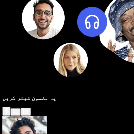
یہ مضمون شیئر کریں