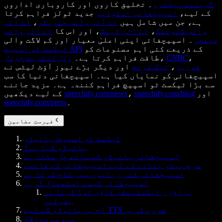
گوینتھ پیلٹرو
۔ تخلیق کاروں اور کاروباری اداروں
کے لیے،
اسپیچفائی اسٹوڈیو
جدید ٹولز فراہم کرتا
ہے، جن میں شامل ہیں
اے آئی وائس جنریٹر
،
اے آئی
وائس کلوننگ
،
اے آئی ڈبنگ
، اور اس کا
اے آئی وائس
چینجر
۔ اسپیچفائی اپنی اعلیٰ معیار اور کم لاگت والی
کے ذریعے کئی اہم مصنوعات کو
ٹیکسٹ ٹو اسپیچ API
،
CNBC
،
طاقت فراہم کرتا ہے۔
وال اسٹریٹ جرنل
فوربز
،
ٹیک کرنچ
اور دیگر بڑے نیوز آؤٹ لیٹس نے
اسپیچفائی کو نمایاں کیا ہے۔ اسپیچفائی دنیا کا سب
سے بڑا ٹیکسٹ ٹو اسپیچ فراہم کنندہ ہے۔ مزید جاننے
اور
speechify.com/blog
،
speechify.com/news
کے لیے دیکھیں
۔
speechify.com/press
فہرستِ مضامین
ٹیکسٹ ٹو اسپیچ: بائیڈو
بائیڈو کیا ہے؟
اسپیچفائی بائیڈو کے ساتھ چل سکتا ہے
سرچ بہتر بنانے کے لیے اسپیچفائی کے فائدے
اسپیچفائی کئی زبانوں میں کام کرتا ہے
اسپیچفائی کیسے استعمال کریں
براؤزر ایکسٹینشن ڈاؤن لوڈ کرنا نہ
بھولیں
آج ہی بائیڈو کے لیے TTS شروع کریں
عمومی سوالات