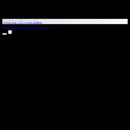
مفت میں آزمائیں
ابھی ڈاؤن لوڈ کریں
مصنوعات
متن کو آواز میں بدلیں
iPhone اور iPad ایپس
Android ایپ
Chrome ایکسٹینشن
Edge ایکسٹینشن
ویب ایپ
Mac ایپ