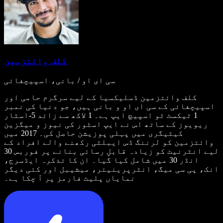
کلف وائتزمین
سی ای او / بانی، اسپیچفائی
کلف وائتزمین ڈسلیکسیا کے لیے سرگرم حامی اور
اسپیچفائی کے سی ای او و بانی ہیں، جو دنیا کی نمبر
1 ٹیکسٹ ٹو اسپیچ ایپ ہے۔ 1 لاکھ سے زائد 5-اسٹار
ریویوز کے ساتھ اس نے ایپ اسٹور کی نیوز و میگزین
کیٹیگری میں پہلی پوزیشن حاصل کی۔ 2017 میں
وائتزمین کو لرننگ ڈس ایبلٹی رکھنے والے افراد کے
لیے انٹرنیٹ کو زیادہ قابلِ رسائی بنانے پر فوربس 30
انڈر 30 میں شامل کیا گیا۔ ان کا تذکرہ ایڈسرج،
انک، پی سی میگ، انٹرپرینیئر، میشیبل اور کئی دیگر
نمایاں پلیٹ فارمز پر آ چکا ہے۔