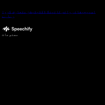
اسپیچیفائی وائس ٹائپنگ ڈکٹیٹیشن متعارف کروا
رہا ہے
وائس ٹائپنگ کے ساتھ 5 گنا تیزی سے لکھیں
مصنوعات
مزید جانیں