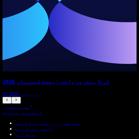
2026 کی 5 بہترین وائس ایجنٹ کمپنیاں
28 اپریل، 2026
سب دیکھیں
ٹیکسٹ ٹو اسپیچ
آئی فون اور آئی پیڈ ایپس
اینڈرائیڈ ایپ
میک ایپ