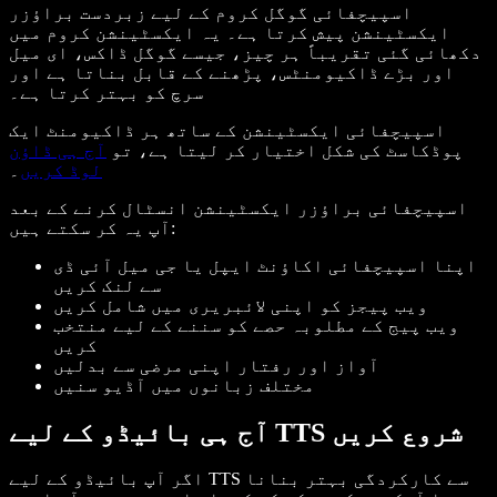
اسپیچفائی گوگل کروم کے لیے زبردست براؤزر
ایکسٹینشن پیش کرتا ہے۔ یہ ایکسٹینشن کروم میں
دکھائی گئی تقریباً ہر چیز، جیسے گوگل ڈاکس، ای میل
اور بڑے ڈاکیومنٹس، پڑھنے کے قابل بناتا ہے اور
سرچ کو بہتر کرتا ہے۔
اسپیچفائی ایکسٹینشن کے ساتھ ہر ڈاکیومنٹ ایک
پوڈکاسٹ کی شکل اختیار کر لیتا ہے، تو
آج ہی ڈاؤن
لوڈ کریں
۔
اسپیچفائی براؤزر ایکسٹینشن انسٹال کرنے کے بعد
آپ یہ کر سکتے ہیں:
اپنا اسپیچفائی اکاؤنٹ ایپل یا جی میل آئی ڈی
سے لنک کریں
ویب پیجز کو اپنی لائبریری میں شامل کریں
ویب پیج کے مطلوبہ حصے کو سننے کے لیے منتخب
کریں
آواز اور رفتار اپنی مرضی سے بدلیں
مختلف زبانوں میں آڈیو سنیں
آج ہی بائیڈو کے لیے TTS شروع کریں
اگر آپ بائیڈو کے لیے TTS سے کارکردگی بہتر بنانا