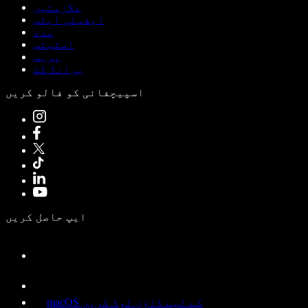
ملازمتیں
ایفیلی ایٹس
مدد
اسٹیٹس
پریس
برانڈ کٹ
اسپیچفائی کو فالو کریں
ایپ حاصل کریں
macOS کے لیے ڈاؤن لوڈ کریں