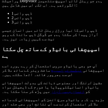
پراجیکٹ DeepVoice ہے، جو ریئل ٹائم اسپیچ سنتھیسز
الگورتھم ہے۔ اب تک، اس میں شامل ہیں:
ڈیپ وائس 1
ڈیپ وائس 2
ڈیپ وائس 3
ڈیپ وائس کا نیا ورژن ریئل ٹائم میں انسان جیسی
آواز پیدا کر سکتا ہے، جو گوگل ڈیپ مائنڈ کے ویو
نیٹ سے کہیں زیادہ تیز ہے۔
اسپیچفائی بائیڈو کے ساتھ چل سکتا
ہے
آپ جو بھی بائیڈو سروس استعمال کر رہے ہوں، اسے
اسپیچفائی
ٹیکسٹ ٹو اسپیچ
سافٹ ویئر کے ساتھ ملا کر
اس سے بھرپور فائدہ اٹھا سکتے ہیں۔
مشین لرننگ اور مصنوعی ذہانت کی بدولت اسپیچفائی
بائیڈو انسائیکلوپیڈیا یا فورم کے ڈیجیٹل مواد
کو
انسان جیسی آواز
میں پڑھ کر سنا سکتا ہے۔
مزید یہ کہ، بائیڈو سرچ انجن کو اسپیچفائی کے ساتھ
ملا کر استعمال کرنے سے آپ نتائج اور بھی جلد اور