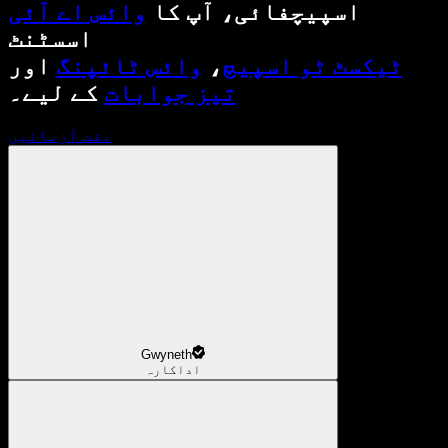
اسپیچفائی، آپ کا
وائس اے آئی
اسسٹنٹ
ٹیکسٹ ٹو اسپیچ
،
وائس ٹائپنگ
اور
تیز جوابات
کے لیے۔
مفت آزمائیں
Gwyneth
اداکارہ