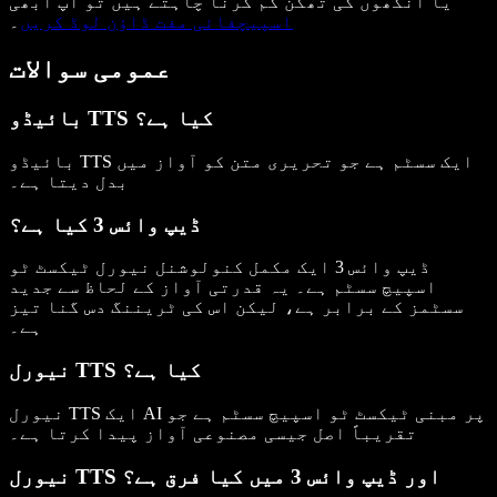
یا آنکھوں کی تھکن کم کرنا چاہتے ہیں تو آپ ابھی
اسپیچفائی مفت ڈاؤن لوڈ کریں
۔
عمومی سوالات
بائیڈو TTS کیا ہے؟
بائیڈو TTS ایک سسٹم ہے جو تحریری متن کو آواز میں
بدل دیتا ہے۔
ڈیپ وائس 3 کیا ہے؟
ڈیپ وائس 3 ایک مکمل کنولوشنل نیورل ٹیکسٹ ٹو
اسپیچ سسٹم ہے۔ یہ قدرتی آواز کے لحاظ سے جدید
سسٹمز کے برابر ہے، لیکن اس کی ٹریننگ دس گنا تیز
ہے۔
نیورل TTS کیا ہے؟
نیورل TTS ایک AI پر مبنی ٹیکسٹ ٹو اسپیچ سسٹم ہے جو
تقریباً اصل جیسی مصنوعی آواز پیدا کرتا ہے۔
نیورل TTS اور ڈیپ وائس 3 میں کیا فرق ہے؟