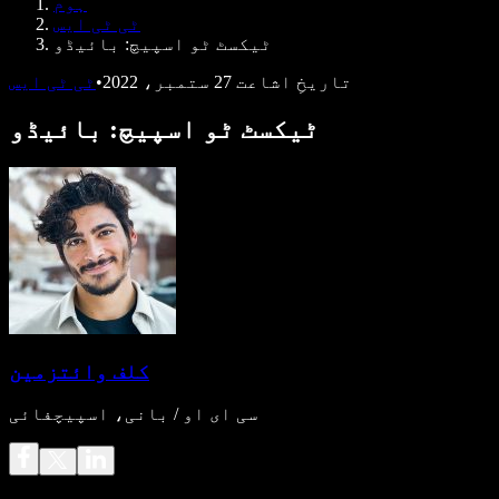
ہوم
ڈویلپرز کے لیے Speechify
ٹی ٹی ایس
ٹیکسٹ ٹو اسپیچ: بائیڈو
تاریخِ اشاعت
27 ستمبر، 2022
•
ٹی ٹی ایس
ٹیکسٹ ٹو اسپیچ: بائیڈو
کلف وائتزمین
سی ای او / بانی، اسپیچفائی