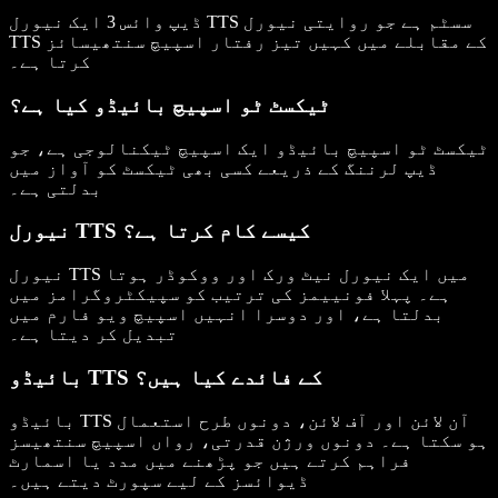
ڈیپ وائس 3 ایک نیورل TTS سسٹم ہے جو روایتی نیورل
TTS کے مقابلے میں کہیں تیز رفتار اسپیچ سنتھیسائز
کرتا ہے۔
ٹیکسٹ ٹو اسپیچ بائیڈو کیا ہے؟
ٹیکسٹ ٹو اسپیچ بائیڈو ایک اسپیچ ٹیکنالوجی ہے، جو
ڈیپ لرننگ کے ذریعے کسی بھی ٹیکسٹ کو آواز میں
بدلتی ہے۔
نیورل TTS کیسے کام کرتا ہے؟
نیورل TTS میں ایک نیورل نیٹ ورک اور ووکوڈر ہوتا
ہے۔ پہلا فونییمز کی ترتیب کو سپیکٹروگرامز میں
بدلتا ہے، اور دوسرا انہیں اسپیچ ویو فارم میں
تبدیل کر دیتا ہے۔
بائیڈو TTS کے فائدے کیا ہیں؟
بائیڈو TTS آن لائن اور آف لائن، دونوں طرح استعمال
ہو سکتا ہے۔ دونوں ورژن قدرتی، رواں اسپیچ سنتھیسز
فراہم کرتے ہیں جو پڑھنے میں مدد یا اسمارٹ
ڈیوائسز کے لیے سپورٹ دیتے ہیں۔