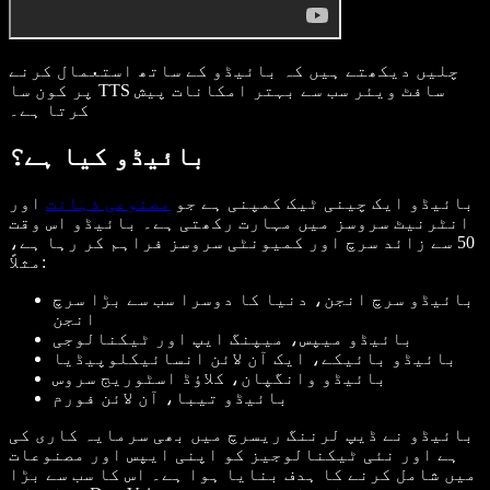
چلیں دیکھتے ہیں کہ بائیڈو کے ساتھ استعمال کرنے
پر کون سا TTS سافٹ ویئر سب سے بہتر امکانات پیش
کرتا ہے۔
بائیڈو کیا ہے؟
بائیڈو ایک چینی ٹیک کمپنی ہے جو
مصنوعی ذہانت
اور
انٹرنیٹ سروسز میں مہارت رکھتی ہے۔ بائیڈو اس وقت
50 سے زائد سرچ اور کمیونٹی سروسز فراہم کر رہا ہے،
مثلاً:
بائیڈو سرچ انجن، دنیا کا دوسرا سب سے بڑا سرچ
انجن
بائیڈو میپس، میپنگ ایپ اور ٹیکنالوجی
بائیڈو بائیکے، ایک آن لائن انسائیکلوپیڈیا
بائیڈو وانگپان، کلاؤڈ اسٹوریج سروس
بائیڈو تیبا، آن لائن فورم
بائیڈو نے ڈیپ لرننگ ریسرچ میں بھی سرمایہ کاری کی
ہے اور نئی ٹیکنالوجیز کو اپنی ایپس اور مصنوعات
میں شامل کرنے کا ہدف بنایا ہوا ہے۔ اس کا سب سے بڑا