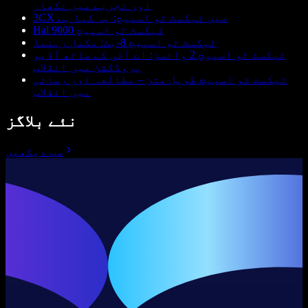
اور تجربے میں نکھار
3CX میں ٹیکسٹ ٹو اسپیچ: یہ کیا ہے
Hal 9000 ٹیکسٹ ٹو اسپیچ
ٹیکسٹ ٹو اسپیچ 8-بٹ: مکمل رہنما
ٹیکسٹ ٹو اسپیچ 2 وائسز: اے آئی کے ساتھ آڈیو
پروڈکشن میں انقلاب
ٹیکسٹ ٹو اسپیچ طویل متن – مطالعہ اور رسائی
میں انقلاب
نئے بلاگز
سب دیکھیں