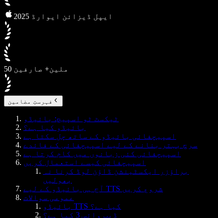
2025 ایپل ڈیزائن ایوارڈ
50 ملین+ صارفین
فہرستِ مضامین
ٹیکسٹ ٹو اسپیچ: بائیڈو
بائیڈو کیا ہے؟
اسپیچفائی بائیڈو کے ساتھ چل سکتا ہے
سرچ بہتر بنانے کے لیے اسپیچفائی کے فائدے
اسپیچفائی کئی زبانوں میں کام کرتا ہے
اسپیچفائی کیسے استعمال کریں
براؤزر ایکسٹینشن ڈاؤن لوڈ کرنا نہ
بھولیں
آج ہی بائیڈو کے لیے TTS شروع کریں
عمومی سوالات
بائیڈو TTS کیا ہے؟
ڈیپ وائس 3 کیا ہے؟