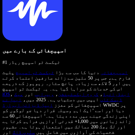
اسپیچفائی کے بارے میں
#1 ٹیکسٹ ٹو اسپیچ ریڈر
اسپیچفائی
دنیا کا سب سے بڑا
ٹیکسٹ ٹو اسپیچ
پلیٹ
فارم ہے، جس پر 50 ملین سے زائد صارفین اعتماد کرتے
ہیں اور 5 لاکھ سے زیادہ پانچ ستارہ ریویوز کے ذریعے
اس کی خدمات کو سراہا گیا ہے۔ یہ ٹیکسٹ ٹو اسپیچ
اینڈرائیڈ
،
کروم ایکسٹینشن
،
ویب ایپ
اور
میک
،
iOS
ڈیسک ٹاپ
ایپس میں دستیاب ہے۔ 2025 میں،
ایپل نے
WWDC پر
اسپیچفائی کو معزز
ایپل ڈیزائن ایوارڈ
دیا اور اسے ’ایک اہم وسیلہ قرار دیا جو لوگوں کو
اپنی زندگی جینے میں مدد دیتا ہے۔‘ اسپیچفائی 60 سے
زائد زبانوں میں 1,000+ قدرتی آوازیں فراہم کرتا ہے
اور لگ بھگ 200 ممالک میں استعمال ہوتا ہے۔ مشہور
شخصیات کی آوازوں میں شامل ہیں
سنُوپ ڈاگ
اور