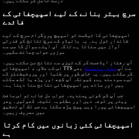
درست حاصل کر سکتے ہیں۔
سرچ بہتر بنانے کے لیے اسپیچفائی کے
فائدے
اسپیچفائی کا ٹیکسٹ ٹو اسپیچ پروگرام سرچ کے لیے
شاندار ٹول ہے۔ یہ بائیڈو کے سرچ نتائج کو قدرتی
آواز میں سناتا ہے تاکہ آپ اپنے سوال کا سب سے
موزوں جواب چھانٹ سکیں۔
آپ رفتار ایڈجسٹ کر کے تیزی سے نتائج سن سکتے ہیں۔
اس کے علاوہ، اسپیچفائی TTS سے آپ
ملٹی ٹاسکنگ
بھی
کر سکتے ہیں۔ یہ خاص طور پر طلبا اور پروفیشنلز کے
لیے سودمند ہے، کیونکہ آپ کچھ اور پڑھ یا لکھ سکتے
ہیں اور ساتھ ہی اسپیچفائی نتائج سنا دیتا ہے۔
جب آپ کو کوئی پسندیدہ جواب مل جائے تو اس سافٹ
ویئر پر توجہ دیں اور مطلوبہ نتیجہ کھولیں۔ پھر
اسپیچفائی پورا ویب پیج پڑھ سکتا ہے جب تک آپ تحقیق
میں مصروف رہیں۔
اسپیچفائی کئی زبانوں میں کام کرتا
ہے