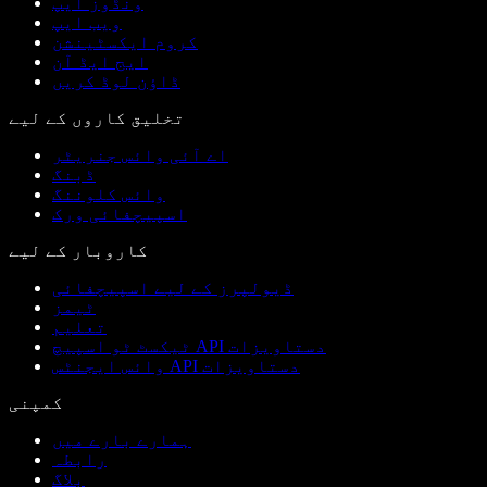
ونڈوز ایپ
ویب ایپ
کروم ایکسٹینشن
ایج ایڈ آن
ڈاؤن لوڈ کریں
تخلیق کاروں کے لیے
اے آئی وائس جنریٹر
ڈبنگ
وائس کلوننگ
اسپیچفائی ورک
کاروبار کے لیے
ڈیولپرز کے لیے اسپیچفائی
ٹیمز
تعلیم
ٹیکسٹ ٹو اسپیچ API دستاویزات
وائس ایجنٹس API دستاویزات
کمپنی
ہمارے بارے میں
رابطہ
بلاگ