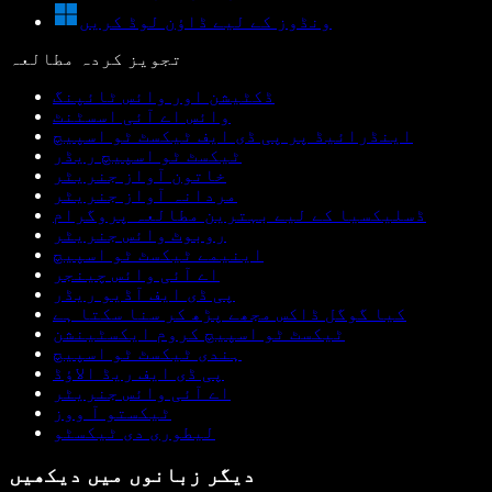
ونڈوز کے لیے ڈاؤن لوڈ کریں
تجویز کردہ مطالعہ
ڈکٹیشن اور وائس ٹائپنگ
وائس اے آئی اسسٹنٹ
اینڈرائیڈ پر پی ڈی ایف ٹیکسٹ ٹو اسپیچ
ٹیکسٹ ٹو اسپیچ ریڈر
خاتون آواز جنریٹر
مردانہ آواز جنریٹر
ڈسلیکسیا کے لیے بہترین مطالعہ پروگرام
روبوٹ وائس جنریٹر
اینیمے ٹیکسٹ ٹو اسپیچ
اے آئی وائس چینجر
پی ڈی ایف آڈیو ریڈر
کیا گوگل ڈاکس مجھے پڑھ کر سنا سکتا ہے
ٹیکسٹ ٹو اسپیچ کروم ایکسٹینشن
ہندی ٹیکسٹ ٹو اسپیچ
پی ڈی ایف ریڈ الاؤڈ
اے آئی وائس جنریٹر
ٹیکستو آ ووز
لیطوری دی ٹیکسٹو
دیگر زبانوں میں دیکھیں