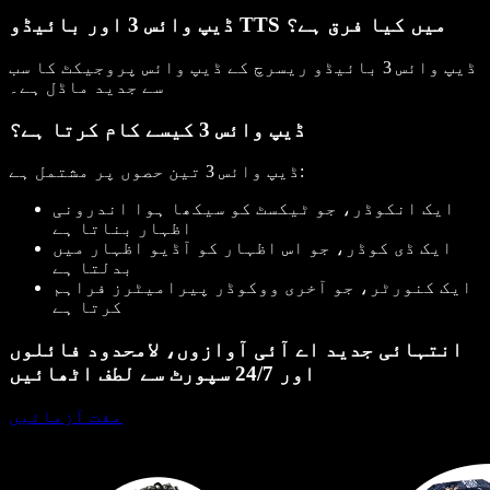
ڈیپ وائس 3 اور بائیڈو TTS میں کیا فرق ہے؟
ڈیپ وائس 3 بائیڈو ریسرچ کے ڈیپ وائس پروجیکٹ کا سب
سے جدید ماڈل ہے۔
ڈیپ وائس 3 کیسے کام کرتا ہے؟
ڈیپ وائس 3 تین حصوں پر مشتمل ہے:
ایک انکوڈر، جو ٹیکسٹ کو سیکھا ہوا اندرونی
اظہار بناتا ہے
ایک ڈی کوڈر، جو اس اظہار کو آڈیو اظہار میں
بدلتا ہے
ایک کنورٹر، جو آخری ووکوڈر پیرامیٹرز فراہم
کرتا ہے
انتہائی جدید اے آئی آوازوں، لامحدود فائلوں
اور 24/7 سپورٹ سے لطف اٹھائیں
مفت آزمائیں