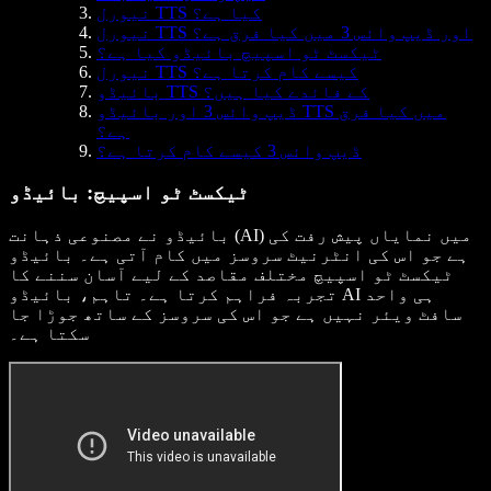
نیورل TTS کیا ہے؟
نیورل TTS اور ڈیپ وائس 3 میں کیا فرق ہے؟
ٹیکسٹ ٹو اسپیچ بائیڈو کیا ہے؟
نیورل TTS کیسے کام کرتا ہے؟
بائیڈو TTS کے فائدے کیا ہیں؟
ڈیپ وائس 3 اور بائیڈو TTS میں کیا فرق
ہے؟
ڈیپ وائس 3 کیسے کام کرتا ہے؟
ٹیکسٹ ٹو اسپیچ: بائیڈو
بائیڈو نے مصنوعی ذہانت (AI) میں نمایاں پیش رفت کی
ہے جو اس کی انٹرنیٹ سروسز میں کام آتی ہے۔ بائیڈو
ٹیکسٹ ٹو اسپیچ مختلف مقاصد کے لیے آسان سننے کا
تجربہ فراہم کرتا ہے۔ تاہم، بائیڈو AI ہی واحد
سافٹ ویئر نہیں ہے جو اس کی سروسز کے ساتھ جوڑا جا
سکتا ہے۔