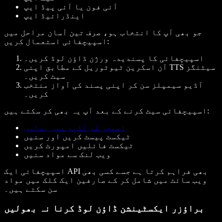
آئی فون یا آئی پیڈ ایپ
اینڈرائیڈ ایپ
جو بھی آپ کا انتخاب ہو، صرف تین آسان مراحل میں
اسپیچفائی استعمال کریں:
اسپیچفائی کا پسندیدہ ورژن ڈاؤن لوڈ کریں۔
آن اسکرین ٹیوٹوریل کے مطابق اپنی TTS سیٹنگز
سیٹ کریں۔
آڈیو سیمپلز سن کر اپنی پسند کی آواز منتخب
کریں۔
اسپیچفائی سیٹ کرنے کے بعد آپ یہ بھی کر سکتے ہیں:
امیجز کو آڈیو میں بدلیں
ٹیکسٹ پیسٹ کریں اور سنیں
ٹیکسٹ فائلیں امپورٹ کریں
ویب لنک سے مواد سنیں
اسپیچفائی ایک API بھی فراہم کرتا ہے جسے کسی بھی
ویب سائٹ میں شامل کر کے صارفین ایک کلک میں مواد
سن سکتے ہیں۔
براؤزر ایکسٹینشن ڈاؤن لوڈ کرنا نہ بھولیں