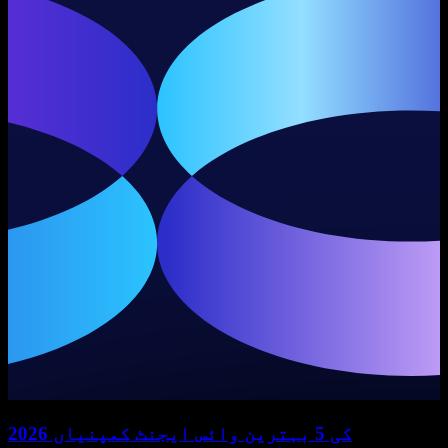
2026 کی 5 بہترین وائس ایجنٹ کمپنیاں