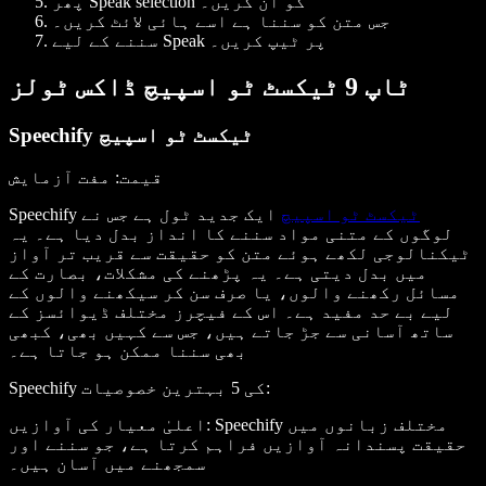
کو آن کریں۔
Speak selection
پھر
جس متن کو سننا ہے اسے ہائی لائٹ کریں۔
پر ٹیپ کریں۔
Speak
سننے کے لیے
ٹاپ 9 ٹیکسٹ ٹو اسپیچ ڈاکس ٹولز
Speechify ٹیکسٹ ٹو اسپیچ
قیمت
: مفت آزمایش
ٹیکسٹ ٹو اسپیچ
ایک جدید ٹول ہے جس نے
Speechify
لوگوں کے متنی مواد سننے کا انداز بدل دیا ہے۔ یہ
ٹیکنالوجی لکھے ہوئے متن کو حقیقت سے قریب تر آواز
میں بدل دیتی ہے۔ یہ پڑھنے کی مشکلات، بصارت کے
مسائل رکھنے والوں، یا صرف سن کر سیکھنے والوں کے
لیے بے حد مفید ہے۔ اس کے فیچرز مختلف ڈیوائسز کے
ساتھ آسانی سے جڑ جاتے ہیں، جس سے کہیں بھی، کبھی
بھی سننا ممکن ہو جاتا ہے۔
:
Speechify کی 5 بہترین خصوصیات
: Speechify مختلف زبانوں میں
اعلیٰ معیار کی آوازیں
حقیقت پسندانہ آوازیں فراہم کرتا ہے، جو سننے اور
سمجھنے میں آسان ہیں۔