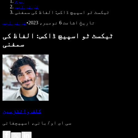
ہوم
ڈویلپرز کے لیے Speechify
ٹی ٹی ایس
ٹیکسٹ ٹو اسپیچ ڈاکس: الفاظ کی سمفنی
تاریخِ اشاعت
6 نومبر، 2023
•
ٹی ٹی ایس
ٹیکسٹ ٹو اسپیچ ڈاکس: الفاظ کی
سمفنی
کلف وائتزمین
سی ای او / بانی، اسپیچفائی