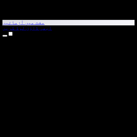
مفت میں آزمائیں
ابھی ڈاؤن لوڈ کریں
مصنوعات
متن کو آواز میں بدلیں
iPhone اور iPad ایپس
Android ایپ
Chrome ایکسٹینشن
Edge ایکسٹینشن
ویب ایپ
Mac ایپ