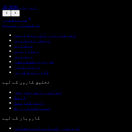
28 اپریل، 2026
سب دیکھیں
ٹیکسٹ ٹو اسپیچ
آئی فون اور آئی پیڈ ایپس
اینڈرائیڈ ایپ
میک ایپ
ونڈوز ایپ
ویب ایپ
کروم ایکسٹینشن
ایج ایڈ آن
ڈاؤن لوڈ کریں
تخلیق کاروں کے لیے
اے آئی وائس جنریٹر
ڈبنگ
وائس کلوننگ
اسپیچفائی ورک
کاروبار کے لیے
ڈیولپرز کے لیے اسپیچفائی