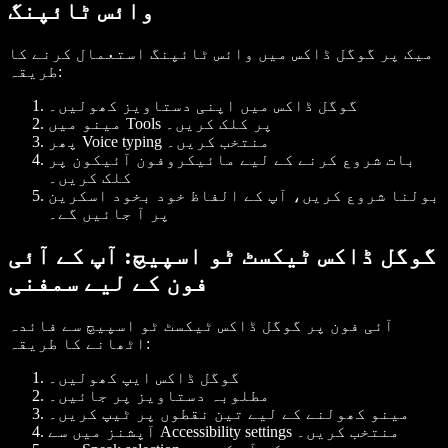
وائس ٹائپنگ
میک پر گوگل ڈاکس میں وائس ٹائپنگ استعمال کرنے کا
طریقہ:
گوگل ڈاکس میں اپنی دستاویز کھولیں۔
پر کلک کریں۔
Tools
مینو میں
منتخب کریں۔
Voice typing
پھر
بات شروع کرنے کے لیے مائیکروفون آئیکون پر
کلک کریں۔
بولنا شروع کریں، آپ کے الفاظ خود بخود اسکرین
پر آ جائیں گے۔
گوگل ڈاکس ٹیکسٹ ٹو اسپیچ: آپ کے آئی
فون کے لیے سمفنی
آئی فون پر گوگل ڈاکس ٹیکسٹ ٹو اسپیچ سے فائدہ
اٹھانے کا طریقہ:
گوگل ڈاکس ایپ کھولیں۔
مطلوبہ دستاویز پر جائیں۔
مینو کھولنے کے لیے تین نقطوں پر ٹیپ کریں۔
منتخب کریں۔
Accessibility settings
آپشنز میں سے