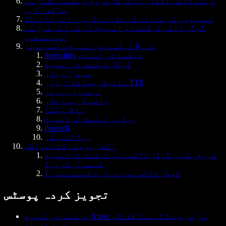
اپنے ڈاکس نکھاریں: گوگل کروم ایکسٹینشنز کے
ساتھ آڈیو
کمپیوٹر کو سنانے کا حکم: میک پر وائس ٹائپنگ
گوگل ڈاکس ٹیکسٹ ٹو اسپیچ: آپ کے آئی فون کے
لیے سمفنی
ٹاپ 9 ٹیکسٹ ٹو اسپیچ ڈاکس ٹولز
Speechify ٹیکسٹ ٹو اسپیچ
گوگل ٹیکسٹ ٹو اسپیچ
نیچرل ریڈر
مائیکروسافٹ ایژور TTS
ایمیزون پولی
وائس ڈریم ریڈر
بالابولکا
ویڈیو ٹیکسٹ ٹو اسپیچ
iSpeech
ریڈ اسپیکر
اکثر پوچھے گئے سوالات
کروم بک پر گوگل ڈاکس میں ٹیکسٹ ٹو اسپیچ
کیسے آن کریں؟
گوگل ڈاکس میں عبارت کیسے سنیں؟
تجویز کردہ پوسٹس
ٹیکسٹ ٹو اسپیچ Xbox پارٹی چیٹ: گیمنگ گفتگو
میں نیا انداز