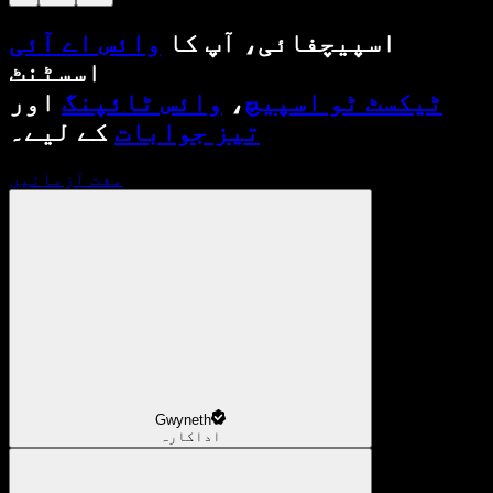
اسپیچفائی، آپ کا
وائس اے آئی
اسسٹنٹ
ٹیکسٹ ٹو اسپیچ
،
وائس ٹائپنگ
اور
تیز جوابات
کے لیے۔
مفت آزمائیں
Gwyneth
اداکارہ