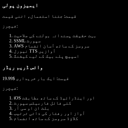
ایمیزون پولی
قیمت
: جتنا استعمال، اتنی قیمت
:
فیچرز
بہت حقیقت پسندانہ بولنے کی صلاحیت
SSML سپورٹ
AWS سروسز کے ساتھ آسان انضمام
نیورل TTS آوازیں
اسپیچ پلے بیک کے لیے کیشنگ
وائس ڈریم ریڈر
قیمت
: ایک بار خریداری $19.99
:
فیچرز
iOS اور اینڈرائیڈ کے ساتھ مطابقت
کئی فائل فارمیٹس سپورٹ
بلٹ ان او سی آر
آواز اور رفتار کی ذاتی ترتیب
کلاؤڈ سروسز کے ساتھ انضمام