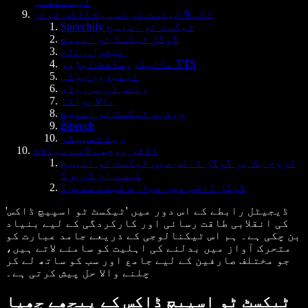
لیے سمفنی
ٹاپ 9 ٹیکسٹ ٹو اسپیچ ڈاکس ٹولز
Speechify ٹیکسٹ ٹو اسپیچ
گوگل ٹیکسٹ ٹو اسپیچ
نیچرل ریڈر
مائیکروسافٹ ایژور TTS
ایمیزون پولی
وائس ڈریم ریڈر
بالابولکا
ویڈیو ٹیکسٹ ٹو اسپیچ
iSpeech
ریڈ اسپیکر
اکثر پوچھے گئے سوالات
کروم بک پر گوگل ڈاکس میں ٹیکسٹ ٹو اسپیچ
کیسے آن کریں؟
گوگل ڈاکس میں عبارت کیسے سنیں؟
ڈیجیٹل رابطے کے اس دور میں 'ٹیکسٹ ٹو اسپیچ ڈاکس'
کی انقلابی طاقت رسائی اور کارکردگی کے لیے بنیاد
بن چکی ہے۔ ہم اس ٹیکنالوجی کے ذریعے جامد عبارت کو
متحرک آواز میں بدلنے کی اہلیت کو سامنے لاتے ہیں،
جو مختلف صارفین کے لیے جامع اور سب کو ساتھ لے کر
چلنے والا حل پیش کرتی ہے۔
ٹیکسٹ ٹو اسپیچ ڈاکس کے پیچھے چھپا