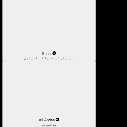
Snoop
موسیقی کی دنیا کا آئیکون
Ali Abdaal
یوٹیوبر