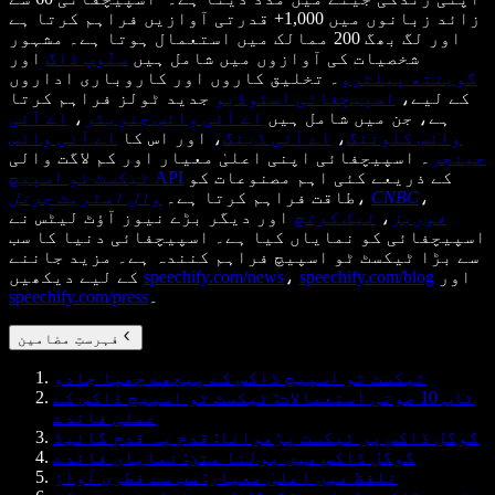
زائد زبانوں میں 1,000+ قدرتی آوازیں فراہم کرتا ہے
اور لگ بھگ 200 ممالک میں استعمال ہوتا ہے۔ مشہور
شخصیات کی آوازوں میں شامل ہیں
سنُوپ ڈاگ
اور
گوینتھ پیلٹرو
۔ تخلیق کاروں اور کاروباری اداروں
کے لیے،
اسپیچفائی اسٹوڈیو
جدید ٹولز فراہم کرتا
ہے، جن میں شامل ہیں
اے آئی وائس جنریٹر
،
اے آئی
وائس کلوننگ
،
اے آئی ڈبنگ
، اور اس کا
اے آئی وائس
چینجر
۔ اسپیچفائی اپنی اعلیٰ معیار اور کم لاگت والی
کے ذریعے کئی اہم مصنوعات کو
ٹیکسٹ ٹو اسپیچ API
،
CNBC
،
طاقت فراہم کرتا ہے۔
وال اسٹریٹ جرنل
فوربز
،
ٹیک کرنچ
اور دیگر بڑے نیوز آؤٹ لیٹس نے
اسپیچفائی کو نمایاں کیا ہے۔ اسپیچفائی دنیا کا سب
سے بڑا ٹیکسٹ ٹو اسپیچ فراہم کنندہ ہے۔ مزید جاننے
اور
speechify.com/blog
،
speechify.com/news
کے لیے دیکھیں
۔
speechify.com/press
فہرستِ مضامین
ٹیکسٹ ٹو اسپیچ ڈاکس کے پیچھے چھپا جادو
ٹاپ 10 صوتی استعمالات: ٹیکسٹ ٹو اسپیچ ڈاکس کے
عملی فائدے
گوگل ڈاکس پر ٹیکسٹ پڑھوانا: قدم بہ قدم گائیڈ
گوگل ڈاکس میں بولتا متن: نمایاں فائدے
تلفظ میں اعلیٰ معیار: سب سے فطری آواز