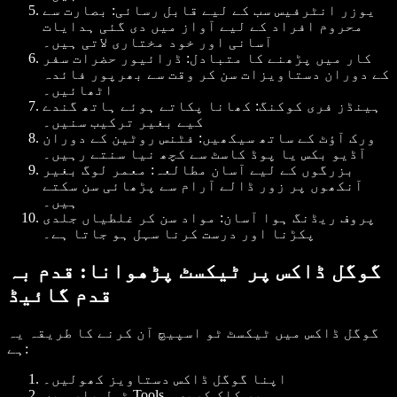
یوزر انٹرفیس سب کے لیے قابل رسائی
: بصارت سے
محروم افراد کے لیے آواز میں دی گئی ہدایات
آسانی اور خود مختاری لاتی ہیں۔
کار میں پڑھنے کا متبادل
: ڈرائیور حضرات سفر
کے دوران دستاویزات سن کر وقت سے بھرپور فائدہ
اٹھائیں۔
ہینڈز فری کوکنگ
: کھانا پکاتے ہوئے ہاتھ گندے
کیے بغیر ترکیب سنیں۔
ورک آؤٹ کے ساتھ سیکھیں
: فٹنس روٹین کے دوران
آڈیو بکس یا پوڈ کاسٹ سے کچھ نیا سنتے رہیں۔
بزرگوں کے لیے آسان مطالعہ
: معمر لوگ بغیر
آنکھوں پر زور ڈالے آرام سے پڑھائی سن سکتے
ہیں۔
پروف ریڈنگ ہوا آسان
: مواد سن کر غلطیاں جلدی
پکڑنا اور درست کرنا سہل ہو جاتا ہے۔
گوگل ڈاکس پر ٹیکسٹ پڑھوانا: قدم بہ
قدم گائیڈ
گوگل ڈاکس میں ٹیکسٹ ٹو اسپیچ آن کرنے کا طریقہ یہ
ہے:
اپنا گوگل ڈاکس دستاویز کھولیں۔
پر کلک کریں۔
Tools
ٹول بار میں