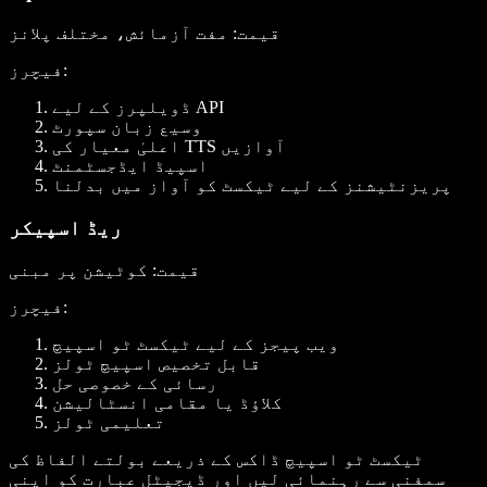
قیمت
: مفت آزمائش، مختلف پلانز
:
فیچرز
ڈویلپرز کے لیے API
وسیع زبان سپورٹ
اعلیٰ معیار کی TTS آوازیں
اسپیڈ ایڈجسٹمنٹ
پریزنٹیشنز کے لیے ٹیکسٹ کو آواز میں بدلنا
ریڈ اسپیکر
قیمت
: کوٹیشن پر مبنی
:
فیچرز
ویب پیجز کے لیے ٹیکسٹ ٹو اسپیچ
قابل تخصیص اسپیچ ٹولز
رسائی کے خصوصی حل
کلاؤڈ یا مقامی انسٹالیشن
تعلیمی ٹولز
ٹیکسٹ ٹو اسپیچ ڈاکس کے ذریعے بولتے الفاظ کی
سمفنی سے رہنمائی لیں اور ڈیجیٹل عبارت کو اپنی