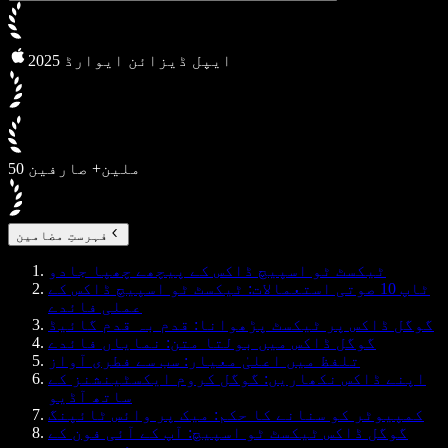
2025 ایپل ڈیزائن ایوارڈ
50 ملین+ صارفین
فہرستِ مضامین
ٹیکسٹ ٹو اسپیچ ڈاکس کے پیچھے چھپا جادو
ٹاپ 10 صوتی استعمالات: ٹیکسٹ ٹو اسپیچ ڈاکس کے
عملی فائدے
گوگل ڈاکس پر ٹیکسٹ پڑھوانا: قدم بہ قدم گائیڈ
گوگل ڈاکس میں بولتا متن: نمایاں فائدے
تلفظ میں اعلیٰ معیار: سب سے فطری آواز
اپنے ڈاکس نکھاریں: گوگل کروم ایکسٹینشنز کے
ساتھ آڈیو
کمپیوٹر کو سنانے کا حکم: میک پر وائس ٹائپنگ
گوگل ڈاکس ٹیکسٹ ٹو اسپیچ: آپ کے آئی فون کے