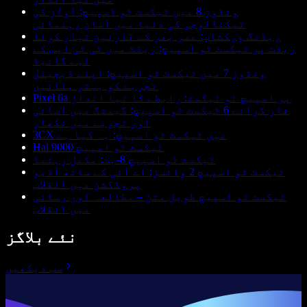
ونڈوز 8 میں ٹیکسٹ ٹو اسپیچ: آواز کی
ٹیکنالوجی کی دنیا میں آسان رہنمائی
ریڈنگ ورکشاپ: عمر بھر کے قارئین تیار کرنا
ریڈٹ پر ٹیکسٹ ٹو اسپیچ: ریڈٹ میں ٹی ٹی ایس کے
لیے گائیڈ
ونڈوز 7 میں ٹیکسٹ ٹو اسپیچ: اپنے ڈیجیٹل
تجربے کو بہتر بنائیں
Pixel 6a پر اسپیچ ٹو ٹیکسٹ: رابطے کا نیا انداز
فار کرائے 6 ٹیکسٹ ٹو اسپیچ: گیمنگ میں آسانی
اور تجربے میں نکھار
3CX میں ٹیکسٹ ٹو اسپیچ: یہ کیا ہے
Hal 9000 ٹیکسٹ ٹو اسپیچ
ٹیکسٹ ٹو اسپیچ 8-بٹ: مکمل رہنما
ٹیکسٹ ٹو اسپیچ 2 وائسز: اے آئی کے ساتھ آڈیو
پروڈکشن میں انقلاب
ٹیکسٹ ٹو اسپیچ طویل متن – مطالعہ اور رسائی
میں انقلاب
نئے بلاگز
سب دیکھیں