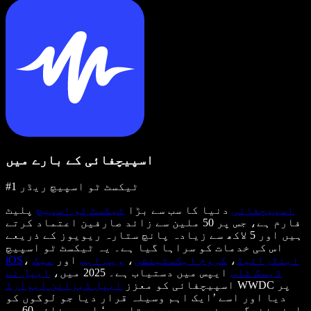
اسپیچفائی کے بارے میں
#1 ٹیکسٹ ٹو اسپیچ ریڈر
اسپیچفائی
دنیا کا سب سے بڑا
ٹیکسٹ ٹو اسپیچ
پلیٹ
فارم ہے، جس پر 50 ملین سے زائد صارفین اعتماد کرتے
ہیں اور 5 لاکھ سے زیادہ پانچ ستارہ ریویوز کے ذریعے
اس کی خدمات کو سراہا گیا ہے۔ یہ ٹیکسٹ ٹو اسپیچ
اینڈرائیڈ
،
کروم ایکسٹینشن
،
ویب ایپ
اور
میک
،
iOS
ڈیسک ٹاپ
ایپس میں دستیاب ہے۔ 2025 میں،
ایپل نے
WWDC پر
اسپیچفائی کو معزز
ایپل ڈیزائن ایوارڈ
دیا اور اسے ’ایک اہم وسیلہ قرار دیا جو لوگوں کو
اپنی زندگی جینے میں مدد دیتا ہے۔‘ اسپیچفائی 60 سے