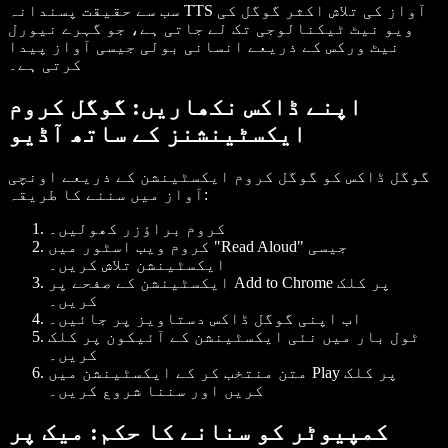
سب سے حقیقت پسندانہ TTS آواز کی تلاش اکثر گوگل کی
ویو نیٹ ٹیکنالوجی تک لے جاتی ہے، جو گہرے نیورل
نیٹ ورکس کے ذریعے انسانی بولی جیسی آواز پیدا
کرتی ہے۔
اپنے ڈاکس نکھاریں: گوگل کروم
ایکسٹینشنز کے ساتھ آڈیو
گوگل ڈاکس کو گوگل کروم ایکسٹینشن کے ذریعے اونچی
آواز میں سننے کا طریقہ:
کروم براؤزر کھولیں۔
کروم ویب اسٹور میں "Read Aloud" جیسی
ایکسٹینشن تلاش کریں۔
پر کلک
Add to Chrome
ایکسٹینشن کے صفحے پر
کریں۔
اب اپنی گوگل ڈاکس دستاویز پر جائیں۔
ٹول بار میں نئی ایکسٹینشن کے آئیکون پر کلک
کریں۔
پر کلک
Play
متن منتخب کر کے ایکسٹینشن میں
کریں اور سننا شروع کریں۔
کمپیوٹر کو سنانے کا حکم: میک پر