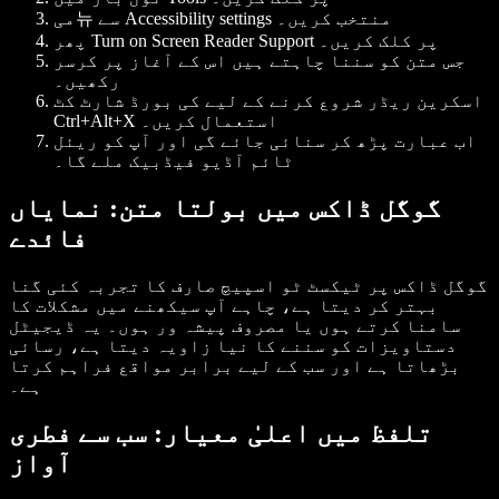
منتخب کریں۔
Accessibility settings
می뉴 سے
پر کلک کریں۔
Turn on Screen Reader Support
پھر
جس متن کو سننا چاہتے ہیں اس کے آغاز پر کرسر
رکھیں۔
اسکرین ریڈر شروع کرنے کے لیے کی بورڈ شارٹ کٹ
استعمال کریں۔
Ctrl+Alt+X
اب عبارت پڑھ کر سنائی جائے گی اور آپ کو ریئل
ٹائم آڈیو فیڈبیک ملے گا۔
گوگل ڈاکس میں بولتا متن: نمایاں
فائدے
گوگل ڈاکس پر ٹیکسٹ ٹو اسپیچ صارف کا تجربہ کئی گنا
بہتر کر دیتا ہے، چاہے آپ سیکھنے میں مشکلات کا
سامنا کرتے ہوں یا مصروف پیشہ ور ہوں۔ یہ ڈیجیٹل
دستاویزات کو سننے کا نیا زاویہ دیتا ہے، رسائی
بڑھاتا ہے اور سب کے لیے برابر مواقع فراہم کرتا
ہے۔
تلفظ میں اعلیٰ معیار: سب سے فطری
آواز