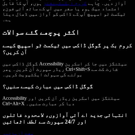
آواز دیں۔ چاہے
کروم ایکسٹینشنز
ہوں، آپ کا قابل
اعتماد میک ہو، یا سفر میں آپ کے ساتھ آئی فون،
ٹیکسٹ ٹو اسپیچ آپ کے ڈاکس کو آواز میں ڈھال دیتا
ہے۔
اکثر پوچھے گئے سوالات
کروم بک پر گوگل ڈاکس میں ٹیکسٹ ٹو اسپیچ کیسے
آن کریں؟
گوگل ڈاکس میں Accessibility سیٹنگز میں جا کر اسکرین
شارٹ کٹ سے
Ctrl+Shift+S
ریڈر سپورٹ آن کریں۔ پھر
بولنے کی سہولت ایکٹیویٹ کریں۔
گوگل ڈاکس میں عبارت کیسے سنیں؟
Accessibility سیٹنگز میں اسکرین ریڈر آن کریں اور
دبا کر عبارت سنیں۔
Ctrl+Alt+X
انتہائی جدید اے آئی آوازوں، لامحدود فائلوں
اور 24/7 سپورٹ سے لطف اٹھائیں
مفت آزمائیں