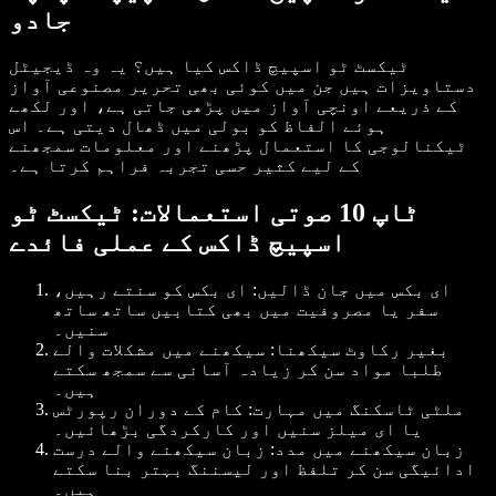
جادو
ٹیکسٹ ٹو اسپیچ ڈاکس کیا ہیں؟ یہ وہ ڈیجیٹل
دستاویزات ہیں جن میں کوئی بھی تحریر مصنوعی آواز
کے ذریعے اونچی آواز میں پڑھی جاتی ہے، اور لکھے
ہوئے الفاظ کو بولی میں ڈھال دیتی ہے۔ اس
ٹیکنالوجی کا استعمال پڑھنے اور معلومات سمجھنے
کے لیے کثیر حسی تجربہ فراہم کرتا ہے۔
ٹاپ 10 صوتی استعمالات: ٹیکسٹ ٹو
اسپیچ ڈاکس کے عملی فائدے
ای بکس میں جان ڈالیں
: ای بکس کو سنتے رہیں،
سفر یا مصروفیت میں بھی کتابیں ساتھ ساتھ
سنیں۔
بغیر رکاوٹ سیکھنا
: سیکھنے میں مشکلات والے
طلبا مواد سن کر زیادہ آسانی سے سمجھ سکتے
ہیں۔
ملٹی ٹاسکنگ میں مہارت
: کام کے دوران رپورٹس
یا ای میلز سنیں اور کارکردگی بڑھائیں۔
زبان سیکھنے میں مدد
: زبان سیکھنے والے درست
ادائیگی سن کر تلفظ اور لیسننگ بہتر بنا سکتے
ہیں۔