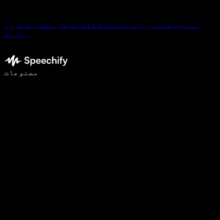
اسپیچیفائی وائس ٹائپنگ ڈکٹیٹیشن متعارف کروا
رہا ہے
وائس ٹائپنگ کے ساتھ 5 گنا تیزی سے لکھیں
مصنوعات
مزید جانیں