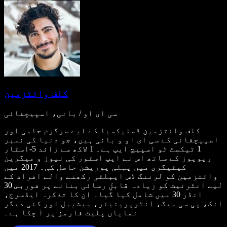
کلف وائتزمین
سی ای او / بانی، اسپیچفائی
کلف وائتزمین ڈسلیکسیا کے لیے سرگرم حامی اور
اسپیچفائی کے سی ای او و بانی ہیں، جو دنیا کی نمبر
1 ٹیکسٹ ٹو اسپیچ ایپ ہے۔ 1 لاکھ سے زائد 5-اسٹار
ریویوز کے ساتھ اس نے ایپ اسٹور کی نیوز و میگزین
کیٹیگری میں پہلی پوزیشن حاصل کی۔ 2017 میں
وائتزمین کو لرننگ ڈس ایبلٹی رکھنے والے افراد کے
لیے انٹرنیٹ کو زیادہ قابلِ رسائی بنانے پر فوربس 30
انڈر 30 میں شامل کیا گیا۔ ان کا تذکرہ ایڈسرج،
انک، پی سی میگ، انٹرپرینیئر، میشیبل اور کئی دیگر
نمایاں پلیٹ فارمز پر آ چکا ہے۔