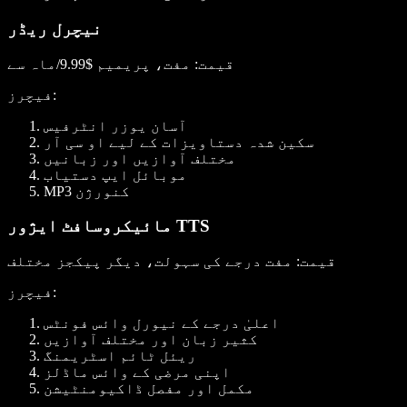
نیچرل ریڈر
قیمت
: مفت، پریمیم $9.99/ماہ سے
:
فیچرز
آسان یوزر انٹرفیس
سکین شدہ دستاویزات کے لیے او سی آر
مختلف آوازیں اور زبانیں
موبائل ایپ دستیاب
MP3 کنورژن
مائیکروسافٹ ایژور TTS
قیمت
: مفت درجے کی سہولت، دیگر پیکجز مختلف
:
فیچرز
اعلیٰ درجے کے نیورل وائس فونٹس
کثیر زبان اور مختلف آوازیں
ریئل ٹائم اسٹریمنگ
اپنی مرضی کے وائس ماڈلز
مکمل اور مفصل ڈاکیومنٹیشن