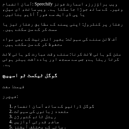
: Speechify ویب براؤزرز، اسمارٹ فونز
آسان انضمام
وغیرہ کے ساتھ جوڑا جا سکتا ہے۔ ویب سائٹ، ای میل،
یا پی ڈی ایف سے فوراً آڈیو بنائیں۔
رفتار پر کنٹرول
: اپنی پسند کے مطابق رفتار تیز یا
سست کر کے سن سکتے ہیں۔
آف لائن سننے کی سہولت
: بغیر انٹرنیٹ کے بھی مواد
محفوظ کر کے سن سکتے ہیں۔
متن کو ہائی لائٹ کرنا
: سنتے وقت عبارت کو ہائی لائٹ
کرتا رہتا ہے، جس سے سمجھ اور یادداشت بہتر ہوتی
ہے۔
گوگل ٹیکسٹ ٹو اسپیچ
قیمت
: مفت
:
فیچرز
گوگل ڈرائیو کے ساتھ آسان انضمام
متعدد زبانوں کی سہولت
ریئل ٹائم کنورژن
صاف، قدرتی آوازیں
رسائی کے مختلف آپشنز