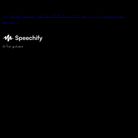
اسپیچیفائی وائس ٹائپنگ ڈکٹیٹیشن متعارف کروا
رہا ہے
وائس ٹائپنگ کے ساتھ 5 گنا تیزی سے لکھیں
مصنوعات
مزید جانیں