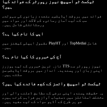
ٹیکسٹ ٹو اسپیچ نیوز رپورٹر کے فوائد کیا
ہیں؟
فوائد میں بروقت اپڈیٹس، متعدد زبانوں کی سہولت،
سب کے لیے آسان رسائی، کم لاگت اور مواد میں
ورسٹائلٹی شامل ہیں۔
ایپ کا نام کیا ہے؟
مقبول ایپلی کیشنز میں PlayHT اور TopMediai شامل
ہیں۔
آج کی خبروں کا کیا نام ہے؟
تازہ ترین خبروں کے لیے یوزرز TTS نیوز رپورٹر سے
اپنی زبان اور پسندیدہ انداز میں بروقت اپڈیٹس سن
سکتے ہیں۔
ٹیکسٹ ٹو اسپیچ وائسز کے کچھ فائدے کیا ہیں؟
یہ حقیقت پسند، اپنی مرضی کے مطابق ڈھلنے والی اور
مختلف اسٹائلز میں دستیاب آوازیں فراہم کرتے ہیں،
جو ہر طرح کے آڈیو مواد کے لیے مفید ہیں۔