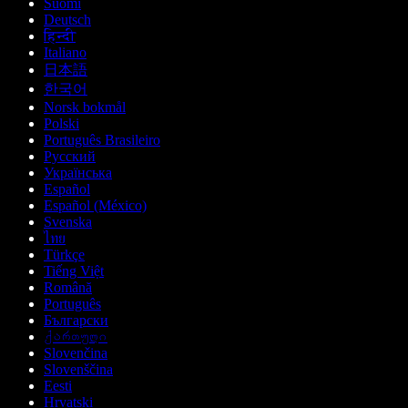
Suomi
Deutsch
हिन्दी
Italiano
日本語
한국어
Norsk bokmål
Polski
Português Brasileiro
Русский
Українська
Español
Español (México)
Svenska
ไทย
Türkçe
Tiếng Việt
Română
Português
Български
ქართული
Slovenčina
Slovenščina
Eesti
Hrvatski