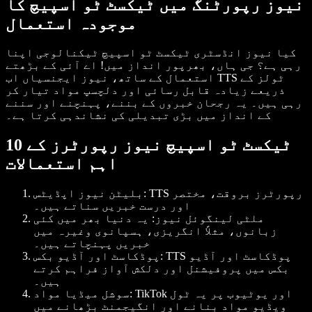
نیوز رپورٹنگ میں ٹیکسٹ ٹو اسپیچ کا
موجودہ استعمال
کیا نیوز انڈسٹری ٹیکسٹ ٹو اسپیچ ٹیکنالوجی اپنا
رہی ہے؟ جی ہاں، بھرپور انداز میں! اے آئی کے بڑھتے
استعمال کے ساتھ، نیوز ایجنسیاں اب TTS ٹولز کے
ذریعے زیادہ قابل رسائی اور دلچسپ مواد تیار کر
رہی ہیں۔ یہ رجحان خبروں کے بننے، پہنچنے اور سننے
کے انداز میں بڑی تبدیلی کی نشاندہی کرتا ہے۔
ٹیکسٹ ٹو اسپیچ نیوز رپورٹرز کے 10
اہم استعمالات
: TTS رپورٹرز بروقت، مختصر
بلیٹن نیوز اپڈیٹس
اور درست خبریں سناتے ہیں۔
ملٹی لینگوئل نیوز
: یہ دنیا بھر میں کئی
زبانوں، مثلاً انگریزی، ہسپانوی وغیرہ میں
خبریں پہنچاتے ہیں۔
: TTS پوڈکاسٹ اور آڈیو
پوڈکاسٹ اور آڈیو بکس
بکس میں پروفیشنل اور دلکش آواز فراہم کرتے
ہیں۔
: TikTok اور یوٹیوب پر یہ ٹول
سوشل میڈیا مواد
ویڈیو مواد بنانے اور انگیجمنٹ بڑھانے میں