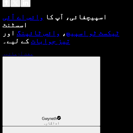
اسپیچفائی، آپ کا
وائس اے آئی
اسسٹنٹ
ٹیکسٹ ٹو اسپیچ
،
وائس ٹائپنگ
اور
تیز جوابات
کے لیے۔
مفت آزمائیں
Gwyneth
اداکارہ