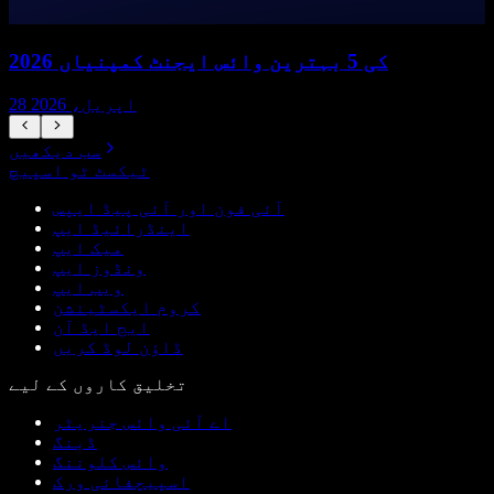
2026 کی 5 بہترین وائس ایجنٹ کمپنیاں
28 اپریل، 2026
سب دیکھیں
ٹیکسٹ ٹو اسپیچ
آئی فون اور آئی پیڈ ایپس
اینڈرائیڈ ایپ
میک ایپ
ونڈوز ایپ
ویب ایپ
کروم ایکسٹینشن
ایج ایڈ آن
ڈاؤن لوڈ کریں
تخلیق کاروں کے لیے
اے آئی وائس جنریٹر
ڈبنگ
وائس کلوننگ
اسپیچفائی ورک