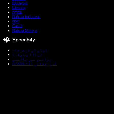
Ελληνικά
Lietuvių
עברית
Bahasa Indonesia
বাংলা
Català
Bahasa Melayu
کوکی کی ترجیحات
شرائط و ضوابط
پرائیویسی پالیسی
© اسپیچفائی انک 2026