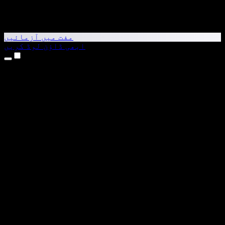
مفت میں آزمائیں
ابھی ڈاؤن لوڈ کریں
مصنوعات
متن کو آواز میں بدلیں
iPhone اور iPad ایپس
Android ایپ
Chrome ایکسٹینشن
Edge ایکسٹینشن
ویب ایپ
Mac ایپ