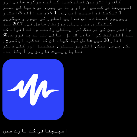
کلف وائتزمین ڈسلیکسیا کے لیے سرگرم حامی اور
اسپیچفائی کے سی ای او و بانی ہیں، جو دنیا کی نمبر
1 ٹیکسٹ ٹو اسپیچ ایپ ہے۔ 1 لاکھ سے زائد 5-اسٹار
ریویوز کے ساتھ اس نے ایپ اسٹور کی نیوز و میگزین
کیٹیگری میں پہلی پوزیشن حاصل کی۔ 2017 میں
وائتزمین کو لرننگ ڈس ایبلٹی رکھنے والے افراد کے
لیے انٹرنیٹ کو زیادہ قابلِ رسائی بنانے پر فوربس 30
انڈر 30 میں شامل کیا گیا۔ ان کا تذکرہ ایڈسرج،
انک، پی سی میگ، انٹرپرینیئر، میشیبل اور کئی دیگر
نمایاں پلیٹ فارمز پر آ چکا ہے۔
اسپیچفائی کے بارے میں