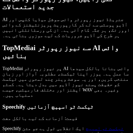
جدید استعمالات
AI جنریٹڈ نیوز رپورٹر وائس سوشل میڈیا کلپس اور
آڈیو پوسٹس سے لے کر کارپوریٹ پریزنٹیشنز کے وائس
اوور تک، ہر جگہ کام آتی ہے۔ ان کی ورسٹائلٹی انہیں
ہر طرح کی آڈیو ضروریات کے لیے موزوں بناتی ہے۔
TopMediai سے نیوز رپورٹر AI وائس
بنائیں
TopMediai پر نیوز رپورٹر AI وائس بنانا بالکل سیدھا
سا عمل ہے۔ یوزر اپنا ٹیکسٹ، مطلوبہ آواز اور زبان
منتخب کریں، اور یہ سوفٹ ویئر چند لمحوں میں ٹیکسٹ
کو حقیقت پسند نیوز آڈیو میں بدل دیتا ہے۔ کسٹم
آپشنز اور مختلف فارمیٹس، جیسے WAV وغیرہ بھی
دستیاب ہیں۔
Speechify ٹیکسٹ ٹو اسپیچ آزمائیں
قیمت
: آزمانے کے لیے بالکل مفت
ٹیکسٹ ٹو اسپیچ
ایک انقلابی ٹول ہے جو متن
Speechify