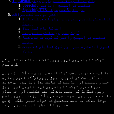
TopMediai سے نیوز رپورٹر AI وائس بنائیں
Speechify ٹیکسٹ ٹو اسپیچ آزمائیں
Speechify TTS کی ٹاپ 5 خصوصیات:
اکثر پوچھے گئے سوالات
ٹیکسٹ ٹو اسپیچ نیوز رپورٹر کے فوائد کیا
ہیں؟
ایپ کا نام کیا ہے؟
آج کی خبروں کا کیا نام ہے؟
ٹیکسٹ ٹو اسپیچ وائسز کے کچھ فائدے کیا
ہیں؟
نیوز انڈسٹری میں اور کون نمایاں شخصیات
ہیں؟
ٹیکسٹ ٹو اسپیچ نیوز رپورٹنگ کے ساتھ مستقبل کی
طرف قدم
ایک ایسے دور میں جب ٹیکنالوجی تیزی سے آگے بڑھ رہی
ہے، 'ٹیکسٹ ٹو اسپیچ نیوز رپورٹر' کا تصور ہماری
خبروں سننے اور پڑھنے کی عادت بدل رہا ہے۔ اس جدید
طریقے میں ٹیکسٹ ٹو اسپیچ ٹیکنالوجی اور نیوز
رپورٹنگ مل کر معلومات کی نئی شکلیں اور ٹرینڈز
سامنے لا رہی ہیں۔ جیسے جیسے ہم آگے بڑھتے ہیں، واضح
ہوتا ہے کہ یہ محض مستقبل کا خواب نہیں بلکہ آج ہی
خبروں کا منظرنامہ بدل رہا ہے۔