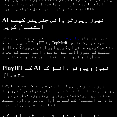
پیدا کرنے کی صلاحیت اب بھی بہت اہم ہے۔ TTS ایک
طاقتور مددگار ٹول ہے، مکمل متبادل نہیں۔
AI نیوز رپورٹر وائس جنریٹر کیسے
استعمال کریں
AI نیوز رپورٹر
وائس جنریٹر
استعمال کرنا نہایت
آسان ہے۔ مثلاً PlayHT یا TopMediai جیسے پلیٹ فارم
منتخب کریں، سائن اپ کریں اور اپنی ضرورت کے مطابق
ٹیکسٹ کو نیوز آڈیو میں بدلیں۔ اپنی پسند کے لحاظ
سے آواز، لہجہ اور انداز بھی چنا جا سکتا ہے۔
PlayHT کے AI نیوز رپورٹر وائسز کا
استعمال
PlayHT مختلف AI نیوز وائسز فراہم کرتا ہے، جن سے
یوزرز بے شمار مقاصد کے لیے اعلی معیار کی آڈیو بنا
سکتے ہیں۔ پوڈکاسٹ، یوٹیوب ویڈیوز، تعلیمی مواد
یا ذاتی استعمال کے لیے یہ آوازیں موزوں اور حقیقت
کے قریب محسوس ہوتی ہیں۔
نئی راہیں: نیوز رپورٹر وائس کے