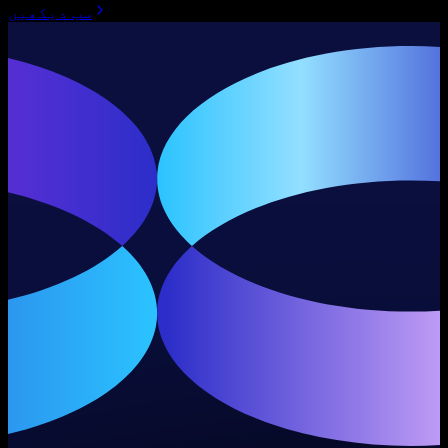
سب دیکھیں