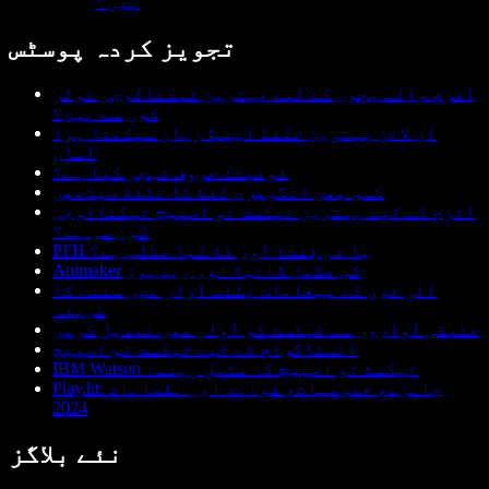
ہیں؟
تجویز کردہ پوسٹس
آٹزم والے بچوں کے لیے بہترین ٹیکنالوجی ٹولز
کون سے ہیں؟
آن لائن بہترین تلفظ ایپس: زبان سیکھنا ہوا
آسان
فونیٹک حروفِ تہجی کیا ہے؟
کسی بھی انگریزی لفظ کا تلفظ سیکھیں
آٹزم کے لیے بہترین ٹیکسٹ ٹو اسپیچ ٹیکنالوجی
کون سی ہے؟
PFH یا فی فِنشڈ آور کا کیا مطلب ہے؟
Animaker کی مکمل گائیڈ اور ریویوز
آئی فون کے پیغامات بلند آواز میں سننے کا
طریقہ
حقیقی آوازوں سے ٹیکسٹ کو آواز میں تبدیل کریں
انسٹاگرام کے لیے ٹیکسٹ ٹو اسپیچ
IBM Watson ٹیکسٹ ٹو اسپیچ کا مکمل رہنما
Play.ht: جائزے، خصوصیات، فوائد اور نقصانات
2024
نئے بلاگز