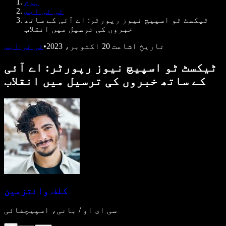
ہوم
ڈویلپرز کے لیے Speechify
ٹی ٹی ایس
ٹیکسٹ ٹو اسپیچ نیوز رپورٹر: اے آئی کے ساتھ
خبروں کی ترسیل میں انقلاب
تاریخِ اشاعت
20 اکتوبر، 2023
•
ٹی ٹی ایس
ٹیکسٹ ٹو اسپیچ نیوز رپورٹر: اے آئی
کے ساتھ خبروں کی ترسیل میں انقلاب
کلف وائتزمین
سی ای او / بانی، اسپیچفائی