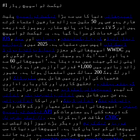
#1 ٹیکسٹ ٹو اسپیچ ریڈر
اسپیچفائی
دنیا کا سب سے بڑا
ٹیکسٹ ٹو اسپیچ
پلیٹ
فارم ہے، جس پر 50 ملین سے زائد صارفین اعتماد کرتے
ہیں اور 5 لاکھ سے زیادہ پانچ ستارہ ریویوز کے ذریعے
اس کی خدمات کو سراہا گیا ہے۔ یہ ٹیکسٹ ٹو اسپیچ
اینڈرائیڈ
،
کروم ایکسٹینشن
،
ویب ایپ
اور
میک
،
iOS
ڈیسک ٹاپ
ایپس میں دستیاب ہے۔ 2025 میں،
ایپل نے
WWDC پر
اسپیچفائی کو معزز
ایپل ڈیزائن ایوارڈ
دیا اور اسے ’ایک اہم وسیلہ قرار دیا جو لوگوں کو
اپنی زندگی جینے میں مدد دیتا ہے۔‘ اسپیچفائی 60 سے
زائد زبانوں میں 1,000+ قدرتی آوازیں فراہم کرتا ہے
اور لگ بھگ 200 ممالک میں استعمال ہوتا ہے۔ مشہور
شخصیات کی آوازوں میں شامل ہیں
سنُوپ ڈاگ
اور
گوینتھ پیلٹرو
۔ تخلیق کاروں اور کاروباری اداروں
کے لیے،
اسپیچفائی اسٹوڈیو
جدید ٹولز فراہم کرتا
ہے، جن میں شامل ہیں
اے آئی وائس جنریٹر
،
اے آئی
وائس کلوننگ
،
اے آئی ڈبنگ
، اور اس کا
اے آئی وائس
چینجر
۔ اسپیچفائی اپنی اعلیٰ معیار اور کم لاگت والی
کے ذریعے کئی اہم مصنوعات کو
ٹیکسٹ ٹو اسپیچ API
،
CNBC
،
طاقت فراہم کرتا ہے۔
وال اسٹریٹ جرنل
فوربز
،
ٹیک کرنچ
اور دیگر بڑے نیوز آؤٹ لیٹس نے
اسپیچفائی کو نمایاں کیا ہے۔ اسپیچفائی دنیا کا سب
سے بڑا ٹیکسٹ ٹو اسپیچ فراہم کنندہ ہے۔ مزید جاننے
اور
speechify.com/blog
،
speechify.com/news
کے لیے دیکھیں