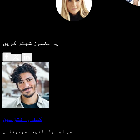
یہ مضمون شیئر کریں
کلف وائتزمین
سی ای او / بانی، اسپیچفائی