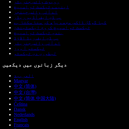
روبوٹ وائس جنریٹر
اینیمے ٹیکسٹ ٹو اسپیچ
اے آئی وائس چینجر
پی ڈی ایف آڈیو ریڈر
کیا گوگل ڈاکس مجھے پڑھ کر سنا سکتا ہے
ٹیکسٹ ٹو اسپیچ کروم ایکسٹینشن
ہندی ٹیکسٹ ٹو اسپیچ
پی ڈی ایف ریڈ الاؤڈ
اے آئی وائس جنریٹر
ٹیکستو آ ووز
لیطوری دی ٹیکسٹو
دیگر زبانوں میں دیکھیں
العربية
Magyar
中文 (简体)
中文 (台灣)
中文 (简体 中国大陆)
Čeština
Dansk
Nederlands
English
Français