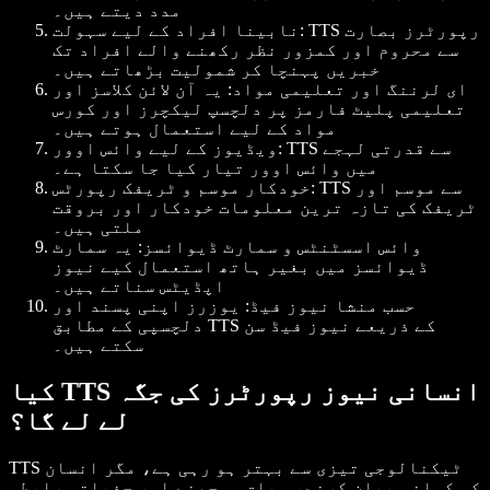
مدد دیتے ہیں۔
: TTS رپورٹرز بصارت
نابینا افراد کے لیے سہولت
سے محروم اور کمزور نظر رکھنے والے افراد تک
خبریں پہنچا کر شمولیت بڑھاتے ہیں۔
ای لرننگ اور تعلیمی مواد
: یہ آن لائن کلاسز اور
تعلیمی پلیٹ فارمز پر دلچسپ لیکچرز اور کورس
مواد کے لیے استعمال ہوتے ہیں۔
: TTS سے قدرتی لہجے
ویڈیوز کے لیے وائس اوور
میں وائس اوور تیار کیا جا سکتا ہے۔
: TTS سے موسم اور
خودکار موسم و ٹریفک رپورٹس
ٹریفک کی تازہ ترین معلومات خودکار اور بروقت
ملتی ہیں۔
وائس اسسٹنٹس و سمارٹ ڈیوائسز
: یہ سمارٹ
ڈیوائسز میں بغیر ہاتھ استعمال کیے نیوز
اپڈیٹس سناتے ہیں۔
حسب منشا نیوز فیڈ
: یوزرز اپنی پسند اور
دلچسپی کے مطابق TTS کے ذریعے نیوز فیڈ سن
سکتے ہیں۔
کیا TTS انسانی نیوز رپورٹرز کی جگہ
لے لے گا؟
TTS ٹیکنالوجی تیزی سے بہتر ہو رہی ہے، مگر انسان
کی کہانی بیان کرنے، سیاق سمجھنے اور جذباتی رابطہ