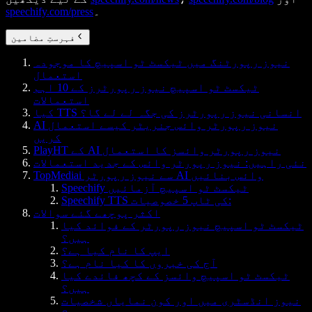
۔
speechify.com/press
فہرستِ مضامین
نیوز رپورٹنگ میں ٹیکسٹ ٹو اسپیچ کا موجودہ
استعمال
ٹیکسٹ ٹو اسپیچ نیوز رپورٹرز کے 10 اہم
استعمالات
کیا TTS انسانی نیوز رپورٹرز کی جگہ لے لے گا؟
AI نیوز رپورٹر وائس جنریٹر کیسے استعمال
کریں
PlayHT کے AI نیوز رپورٹر وائسز کا استعمال
نئی راہیں: نیوز رپورٹر وائس کے جدید استعمالات
TopMediai سے نیوز رپورٹر AI وائس بنائیں
Speechify ٹیکسٹ ٹو اسپیچ آزمائیں
Speechify TTS کی ٹاپ 5 خصوصیات:
اکثر پوچھے گئے سوالات
ٹیکسٹ ٹو اسپیچ نیوز رپورٹر کے فوائد کیا
ہیں؟
ایپ کا نام کیا ہے؟
آج کی خبروں کا کیا نام ہے؟
ٹیکسٹ ٹو اسپیچ وائسز کے کچھ فائدے کیا
ہیں؟
نیوز انڈسٹری میں اور کون نمایاں شخصیات