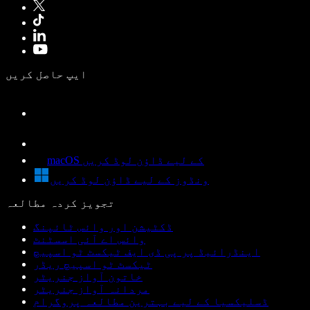
ایپ حاصل کریں
macOS کے لیے ڈاؤن لوڈ کریں
ونڈوز کے لیے ڈاؤن لوڈ کریں
تجویز کردہ مطالعہ
ڈکٹیشن اور وائس ٹائپنگ
وائس اے آئی اسسٹنٹ
اینڈرائیڈ پر پی ڈی ایف ٹیکسٹ ٹو اسپیچ
ٹیکسٹ ٹو اسپیچ ریڈر
خاتون آواز جنریٹر
مردانہ آواز جنریٹر
ڈسلیکسیا کے لیے بہترین مطالعہ پروگرام