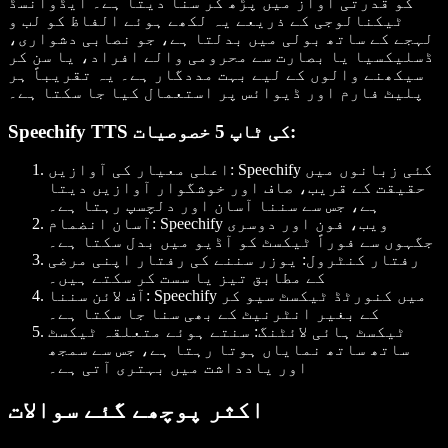
کو قدرتی آواز میں پڑھ کر سنا دیتا ہے۔ ایڈوانسڈ
ٹیکنالوجی کے ذریعے یہ لکھے ہوئے الفاظ کو لب و
لہجے کے ساتھ بولی میں بدلتا ہے، جو نصابی دشواری،
ڈسلیکسیا یا بصارت سے محرومی والے افراد، یا سن کر
سیکھنے والوں کے لیے بہت مددگار ہے۔ یہ تقریباً ہر
پلیٹ فارم اور ڈیوائس پر استعمال کیا جا سکتا ہے۔
Speechify TTS کی ٹاپ 5 خصوصیات:
: Speechify کئی زبانوں میں
اعلی معیار کی آوازیں
حقیقت کے قریب، صاف اور خوشگوار آوازیں دیتا
ہے، جس سے سننا آسان اور دلچسپ رہتا ہے۔
: Speechify ویب، فون اور دوسری
آسان انضمام
جگہوں سے فوراً ٹیکسٹ کو آڈیو میں بدل سکتا ہے۔
رفتار کنٹرول
: یوزر سننے کی رفتار اپنی مرضی
کے مطابق تیز یا سست کر سکتے ہیں۔
: Speechify میں کنورٹڈ ٹیکسٹ سیو کر
آف لائن سننا
کے بغیر انٹرنیٹ کے بھی سنا جا سکتا ہے۔
ٹیکسٹ ہائی لائٹنگ
: سنتے ہوئے متعلقہ ٹیکسٹ
ساتھ ساتھ نمایاں ہوتا رہتا ہے، جس سے سمجھ
اور یادداشت میں بہتری آتی ہے۔
اکثر پوچھے گئے سوالات