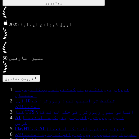
یوٹیوبر
2025 ایپل ڈیزائن ایوارڈ
50 ملین+ صارفین
فہرستِ مضامین
نیوز رپورٹنگ میں ٹیکسٹ ٹو اسپیچ کا موجودہ
استعمال
ٹیکسٹ ٹو اسپیچ نیوز رپورٹرز کے 10 اہم
استعمالات
کیا TTS انسانی نیوز رپورٹرز کی جگہ لے لے گا؟
AI نیوز رپورٹر وائس جنریٹر کیسے استعمال
کریں
PlayHT کے AI نیوز رپورٹر وائسز کا استعمال
نئی راہیں: نیوز رپورٹر وائس کے جدید استعمالات