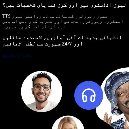
نیوز انڈسٹری میں اور کون نمایاں شخصیات ہیں؟
TTS نیوز رپورٹرز کے ساتھ ساتھ روایتی نیوز
اینکرز، رپورٹرز، صحافی اور تجزیہ کار بھی اب بھی
اہم کردار ادا کر رہے ہیں۔
انتہائی جدید اے آئی آوازوں، لامحدود فائلوں
اور 24/7 سپورٹ سے لطف اٹھائیں
مفت آزمائیں