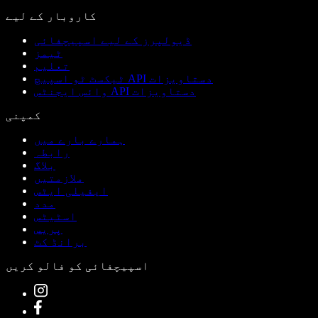
کاروبار کے لیے
ڈیولپرز کے لیے اسپیچفائی
ٹیمز
تعلیم
ٹیکسٹ ٹو اسپیچ API دستاویزات
وائس ایجنٹس API دستاویزات
کمپنی
ہمارے بارے میں
رابطہ
بلاگ
ملازمتیں
ایفیلی ایٹس
مدد
اسٹیٹس
پریس
برانڈ کٹ
اسپیچفائی کو فالو کریں