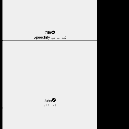
Cliff
Speechify کے بانی
John
اداکار