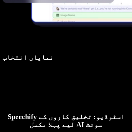
نمایاں انتخاب
Speechify اسٹوڈیو: تخلیق کاروں کے
لیے پہلا مکمل AI سوئٹ