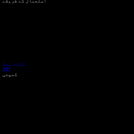
استعمال کے طریقے
ڈاؤن لوڈ
API
کمپنی