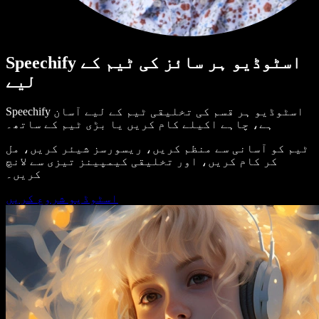
Speechify اسٹوڈیو ہر سائز کی ٹیم کے
لیے
Speechify اسٹوڈیو ہر قسم کی تخلیقی ٹیم کے لیے آسان
ہے، چاہے اکیلے کام کریں یا بڑی ٹیم کے ساتھ۔
ٹیم کو آسانی سے منظم کریں، ریسورسز شیئر کریں، مل
کر کام کریں، اور تخلیقی کیمپینز تیزی سے لانچ
کریں۔
اسٹوڈیو شروع کریں