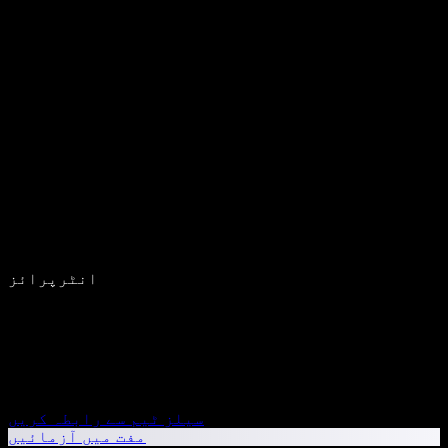
انٹرپرائز
سیلز ٹیم سے رابطہ کریں
مفت میں آزمائیں