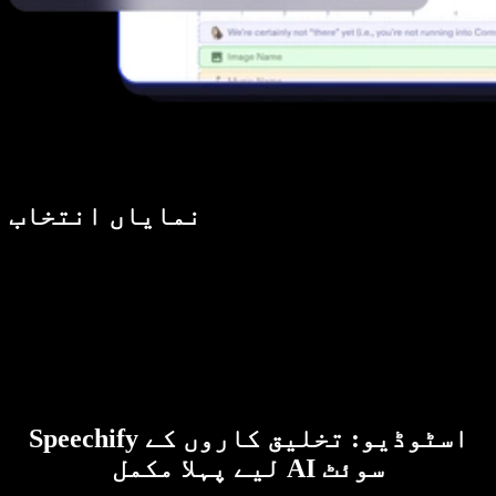
نمایاں انتخاب
Speechify اسٹوڈیو: تخلیق کاروں کے
لیے پہلا مکمل AI سوئٹ