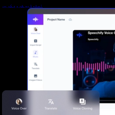
اسٹوڈیو شروع کریں