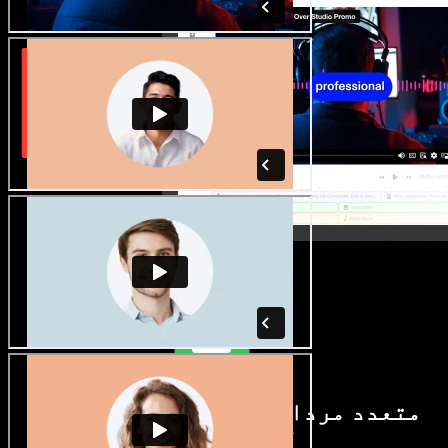
متعدد مردانہ و زنانہ آوازیں اور
لہجے دستیاب