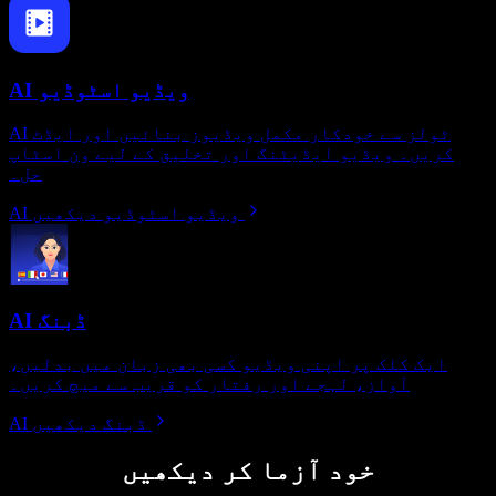
AI ویڈیو اسٹوڈیو
AI ٹولز سے خودکار مکمل ویڈیوز بنائیں اور ایڈٹ
کریں۔ ویڈیو ایڈیٹنگ اور تخلیق کے لیے ون اسٹاپ
حل۔
AI ویڈیو اسٹوڈیو دیکھیں
AI ڈبنگ
ایک کلک پر اپنی ویڈیو کسی بھی زبان میں بدلیں،
آواز، لہجے اور رفتار کو قریب سے میچ کریں۔
AI ڈبنگ دیکھیں
خود آزما کر دیکھیں