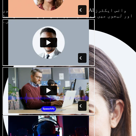
ہر پروجیکٹ الگ ہوتا ہے۔ سینکڑوں AI وائس ایکٹرز
اور لہجوں میں سے چنیں، اور اپنی مرضی کے مطابق سیٹ
کریں۔