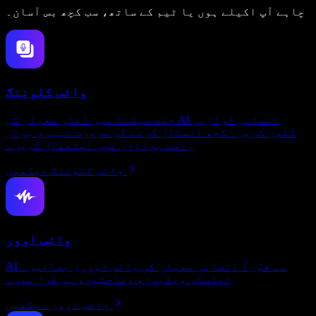
چاہے آپ اکیلے ہوں یا ٹیم کے ساتھ، سب کچھ بس آسان۔
وائس کلوننگ
چند سیکنڈ میں اعلیٰ معیار کی AI انسانی آوازیں
کلون کریں۔ کچھ انسٹال کرنے کی ضرورت نہیں، براہِ
راست براؤزر میں استعمال کریں۔
وائس کلوننگ دیکھیں
وائس اوور
AI سے فوراً انسانی معیار کی وائس اوورز بنائیں۔
ٹیکسٹ، ویڈیوز، وضاحتیں، ہر طرز میں۔
وائس اوور دیکھیں