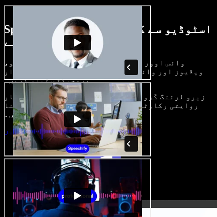
Speechify اسٹوڈیو سے کیا کچھ کر سکتے
ہیں، دیکھیے
وائس اوور بنائیں، رائلٹی فری امیجز، آڈیو،
ویڈیوز اور وائس کلون شامل کر کے بھرپور، شاندار
پروجیکٹس تیار کریں۔
زیرو لرننگ کَرو اور سب کچھ براؤزر میں، تخلیق کار
روایتی رکاوٹیں توڑ کر اپنے خیالات کو حقیقت بنا
سکتے ہیں۔
اسٹوڈیو شروع کریں