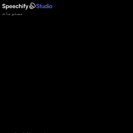
وائس ٹائپنگ کے ساتھ 5 گنا تیزی سے لکھیں
مصنوعات
مزید جانیں