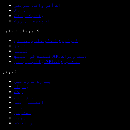
اے آئی وائس جنریٹر
ڈبنگ
وائس کلوننگ
اسپیچفائی ورک
کاروبار کے لیے
ڈیولپرز کے لیے اسپیچفائی
ٹیمز
تعلیم
ٹیکسٹ ٹو اسپیچ API دستاویزات
وائس ایجنٹس API دستاویزات
کمپنی
ہمارے بارے میں
رابطہ
بلاگ
ملازمتیں
ایفیلی ایٹس
مدد
اسٹیٹس
پریس
برانڈ کٹ