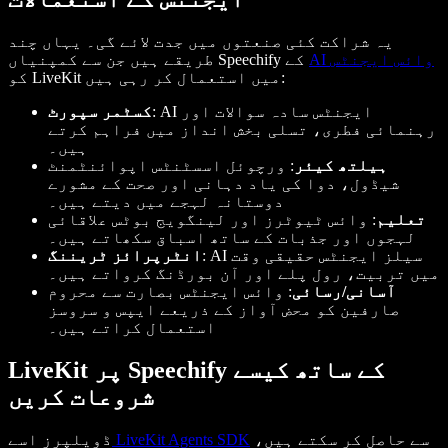
یہ شراکت کئی صنعتوں میں جدت لائے گی۔ یہاں چند
AI وائس ایجنٹس
طریقے ہیں جن سے کمپنیاں Speechify کے
کو LiveKit میں استعمال کر رہی ہیں:
: AI ایجنٹس سادہ سوالات اور
کسٹمر سپورٹ
رہنمائی فطری، تسلی بخش انداز میں فراہم کرتے
ہیں۔
ہیلتھ کیئر
: ورچوئل اسسٹنٹس اپوائنٹمنٹ
شیڈول، دوا کی یاد دہانی اور صحت کے مشورے
دوستانہ لہجے میں دیتے ہیں۔
تعلیم
: وائس ٹیوٹرز اور لینگویج بوٹس علاقائی
لہجوں اور جذبات کے ساتھ اسباق سکھاتے ہیں۔
: AI سیلز ایجنٹس حقیقی وقت
انٹرپرائز ٹریننگ
میں تربیت، رول پلے اور آن بورڈنگ کرواتے ہیں۔
آسانی/رسائی
: وائس ایجنٹس بصارت سے محروم
صارفین کو محض آواز کے ذریعے ایپس و سروسز
استعمال کراتے ہیں۔
LiveKit پر Speechify کے ساتھ کیسے
شروعات کریں
سے حاصل کر سکتے ہیں،
LiveKit Agents SDK
ڈویلپرز اسے