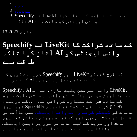
Samba وائس ایجنٹس
ہوم
ڈویلپرز کے لیے Speechify
خبریں
Speechify نے LiveKit کے ساتھ شراکت کا آغاز کیا
تاکہ AI وائس ایجنٹس کو طاقت ملے
13 مئی، 2025
Speechify نے LiveKit کے ساتھ شراکت کا
آغاز کیا تاکہ AI وائس ایجنٹس کو
طاقت ملے
دریافت کریں کہ Speechify اور LiveKit کس طرح گفتگو
کرنے والے AI کا مستقبل بدل رہے ہیں۔
Speechify، AI وائس جنریشن پلیٹ فارم، نے اب LiveKit،
معروف اوپن سورس ریئل ٹائم وائس ایجنٹس پلیٹ فارم
کے ساتھ شراکت متعارف کروائی ہے۔ اس کے ذریعے،
ڈویلپرز Speechify کی قدرتی ٹیکسٹ ٹو اسپیچ (TTS)
خدمات کو
گفتگو کرنے والے وائس ایجنٹس
میں باآسانی
شامل کر سکتے ہیں، اور کسٹمر سپورٹ، سیلز، تعلیم،
صحت اور مزید کے لیے جذباتی طور پر ذہین ایجنٹس
بنانا پہلے سے کہیں زیادہ آسان ہو گیا ہے۔