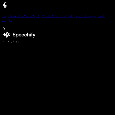
اسپیچیفائی وائس ٹائپنگ ڈکٹیٹیشن متعارف کروا
رہا ہے
وائس ٹائپنگ کے ساتھ 5 گنا تیزی سے لکھیں
مصنوعات
مزید جانیں