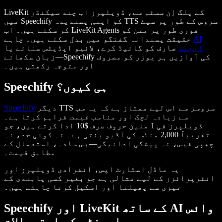
LiveKit کے پلگ اِن سسٹم سے، ڈویلپرز اب چند سیکنڈز
میں Speechify کو اپنی پسندیدہ TTS سروس کے طور پر سیٹ
کر سکتے ہیں۔ اب LiveKit Agents فوری طور پر متن کو
AI
حقیقت پسندانہ گفتگو میں بدل سکتے ہیں۔ چاہے
ایجنٹ
صارف کو گائیڈ کرے، لائیو اپڈیٹس سنائے یا
زبان سکھائے—Speechify کی آوازیں ہر یوزر کو مصروف
اور متوجہ رکھتی ہیں۔
Speechify ہی کیوں؟
دیگر TTS سروسز سے اس لیے ممتاز ہے کہ یہ سب
Speechify
سے زیادہ لچک اور مناسب قیمت فراہم کرتا ہے۔
ڈویلپرز فی 1 ملین حروف صرف $10 ادا کرتے ہیں، جو
تقریباً 2,000 منٹس کی آڈیو بنتی ہے۔ نہ کوئی حد، نہ
چھپی فیس، نہ پیشگی ادائیگی—بس سادہ، استعمال کے
مطابق قیمت۔
یہ ماڈل اسٹارٹ اپس، انفرادی ڈویلپرز اور
انٹرپرائزز کے لیے مثالی ہے جو بغیر کسی پابندی کے
تیزی سے پھیلنا اور اسکیل کرنا چاہتے ہیں۔
Speechify اور LiveKit کے ساتھ AI وائس
ایجنٹس کے استعمالات