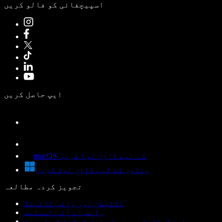
اسپیچفائی کو فالو کریں
ایپ حاصل کریں
macOS کے لیے ڈاؤن لوڈ کریں
ونڈوز کے لیے ڈاؤن لوڈ کریں
تجویز کردہ مطالعہ
ڈکٹیشن اور وائس ٹائپنگ
وائس اے آئی اسسٹنٹ
اینڈرائیڈ پر پی ڈی ایف ٹیکسٹ ٹو اسپیچ