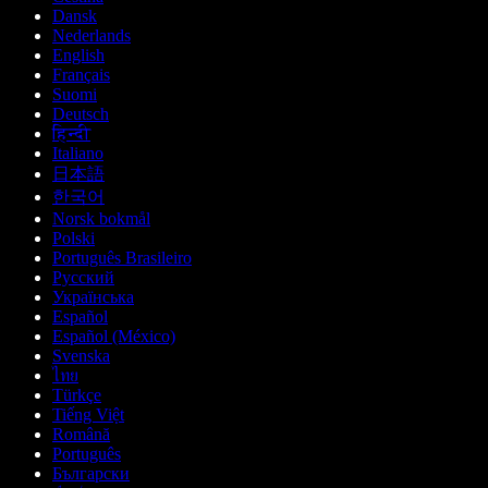
Dansk
Nederlands
English
Français
Suomi
Deutsch
हिन्दी
Italiano
日本語
한국어
Norsk bokmål
Polski
Português Brasileiro
Русский
Українська
Español
Español (México)
Svenska
ไทย
Türkçe
Tiếng Việt
Română
Português
Български