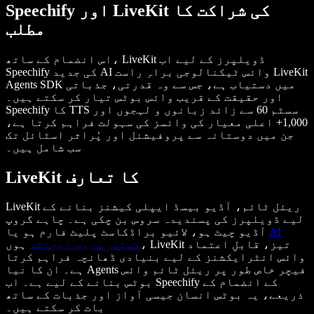
Speechify اور LiveKit کی شراکت کا
مطلب
اس انضمام کے ساتھ، LiveKit ڈویلپرز کے لیے اب
Speechify کی جدید AI وائس ٹیکنالوجی براہِ راست LiveKit
Agents SDK میں دستیاب ہے، جس سے وہ قدرتی، جذباتی
اور حقیقت کے قریب وائس بوٹس تیار کر سکتے ہیں۔
Speechify کا TTS سسٹم 60 سے زائد زبانوں و لہجوں اور
1,000+ اعلی معیار کی وائسز کی سہولت فراہم کرتا ہے،
جن میں دوستانہ سے پروفیشنل اور پُراثر اسٹائل تک
سب شامل ہیں۔
LiveKit کا تعارف
LiveKit ریئل ٹائم، آڈیو بیسڈ ایپلی کیشنز بنانے کے
لیے ڈویلپرز کی پسندیدہ سروس بن چکی ہے۔ چاہے گروپ
AI
آڈیو چیٹ ہو، لائیو براڈکاسٹ پلیٹ فارم ہو یا
کسٹمر سروس ایجنٹس
ہوں، LiveKit تیز، قابلِ اعتماد
وائس انٹرایکشنز کے لیے بنیادی ڈھانچہ فراہم کرتا
ہے۔ ان کا نیا Agents فیچر خاص طور پر ریئل ٹائم وائس
بوٹس بنانے کے لیے ہے۔ اب Speechify کے انضمام کے
ذریعے، یہ بوٹس انسان جیسی آواز اور جذبات کے ساتھ
بات کر سکتے ہیں۔