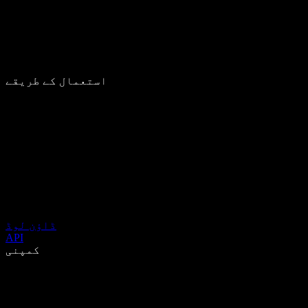
استعمال کے طریقے
ڈاؤن لوڈ
API
کمپنی