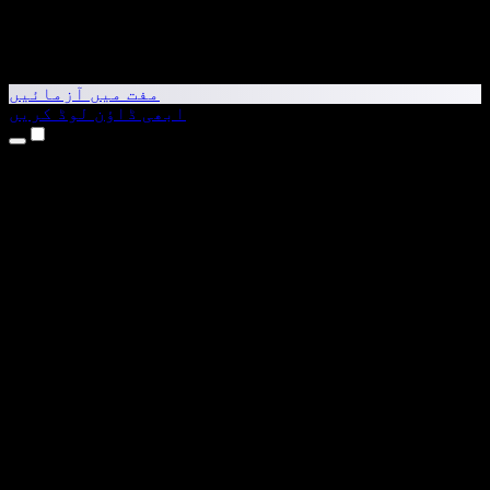
مفت میں آزمائیں
ابھی ڈاؤن لوڈ کریں
مصنوعات
متن کو آواز میں بدلیں
iPhone اور iPad ایپس
Android ایپ
Chrome ایکسٹینشن
Edge ایکسٹینشن
ویب ایپ
Mac ایپ