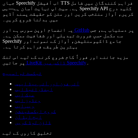
جہاں Speechify اب آفیشل TTS فراہم کنندگان میں شامل
ہے۔ سیٹ اپ نہایت آسان ہے—بس Speechify API کلید درج
کریں، آواز منتخب کریں اور متن کو حقیقت پسند آڈیو
میں بدلنا شروع کریں۔
پر دستیاب ہے، جس
GitHub
یہ انضمام اوپن سورس ہے اور
سے مکمل حسبِ ضرورت تبدیلی اور شفافیت ممکن ہے۔
Speechify جامع ڈاکیومنٹیشن، آواز کے نمونے اور
بہترین طریقے فراہم کرتا ہے۔
مزید جاننے اور فوراً کام شروع کرنے کے لیے اس لنک
۔
LiveKit ڈاکس میں Speechify
پر جائیں
ٹیکسٹ ٹو اسپیچ
آئی فون اور آئی پیڈ ایپس
اینڈرائیڈ ایپ
میک ایپ
ونڈوز ایپ
ویب ایپ
کروم ایکسٹینشن
ایج ایڈ آن
ڈاؤن لوڈ کریں
تخلیق کاروں کے لیے