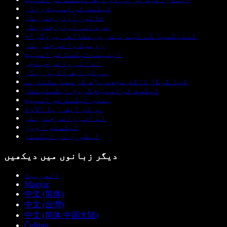
ٹیکسٹ ٹو اسپیچ ریڈر
خاتون آواز جنریٹر
مردانہ آواز جنریٹر
ڈسلیکسیا کے لیے بہترین مطالعہ پروگرام
روبوٹ وائس جنریٹر
اینیمے ٹیکسٹ ٹو اسپیچ
اے آئی وائس چینجر
پی ڈی ایف آڈیو ریڈر
کیا گوگل ڈاکس مجھے پڑھ کر سنا سکتا ہے
ٹیکسٹ ٹو اسپیچ کروم ایکسٹینشن
ہندی ٹیکسٹ ٹو اسپیچ
پی ڈی ایف ریڈ الاؤڈ
اے آئی وائس جنریٹر
ٹیکستو آ ووز
لیطوری دی ٹیکسٹو
دیگر زبانوں میں دیکھیں
العربية
Magyar
中文 (简体)
中文 (台灣)
中文 (简体 中国大陆)
Čeština