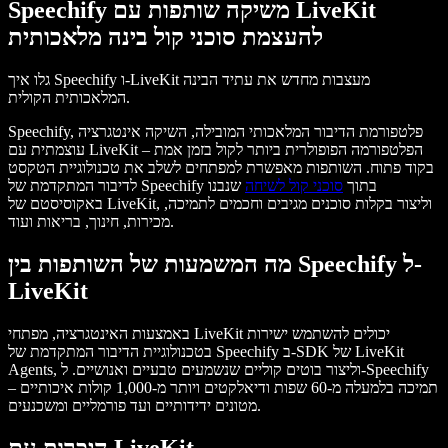
Speechify משיקה שותפות עם LiveKit
להעצמת סוכני קול בינה מלאכותית
גלו איך Speechify ו-LiveKit מעצבות מחדש את עתיד הבינה
המלאכותית הקולית.
Speechify, פלטפורמת הדיבור המלאכותי המובילה, השיקה אינטגרציה
עוצמתית עם LiveKit – הפלטפורמה הפופולרית ביותר לקול בזמן אמת
בקוד פתוח. השותפות מאפשרת למפתחים לשלב את טכנולוגיית הטקסט
לדיבור המתקדמת של Speechify בתוך
סוכני קול לשיחה
שנבנו
באקוסיסטם של LiveKit, וליצור בקלות סוכנים מגיבים וחכמים לתמיכה,
מכירות, חינוך, בריאות ועוד.
מה המשמעות של השותפות בין Speechify ל-
LiveKit
באמצעות האינטגרציה, מפתחי LiveKit יכולים להשתמש ישירות
בטכנולוגיית הדיבור המתקדמת של Speechify ב-SDK של LiveKit
Agents, וליצור בוטים קוליים שנשמעים טבעיים ואנושיים. ל-Speechify
תמיכה בלמעלה מ-60 שפות ודיאלקטים ויותר מ-1,000 קולות איכותיים –
מטונים ידידותיים ועד פורמליים ומשכנעים.
היכרות עם LiveKit