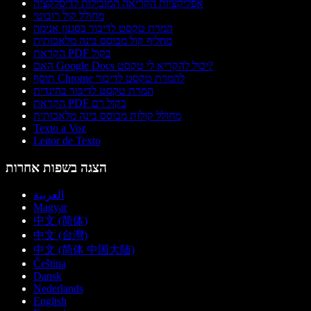
אפליקציות הקריאה המובילות לדיסלקציה
מחולל קול רובוטי
המרת טקסט לדיבור בסגנון אנימה
מחליף קול מבוסס בינה מלאכותית
הקראת PDF בקול
האם Google Docs יכול להקריא לי טקסט?
תוסף Chrome להמרת טקסט לדיבור
המרת טקסט לדיבור בהינדית
הקראת PDF בקול רם
מחולל קולות מבוסס בינה מלאכותית
Texto a Voz
Leitor de Texto
הצגה בשפות אחרות
العربية
Magyar
中文 (简体)
中文 (台灣)
中文 (简体 中国大陆)
Čeština
Dansk
Nederlands
English