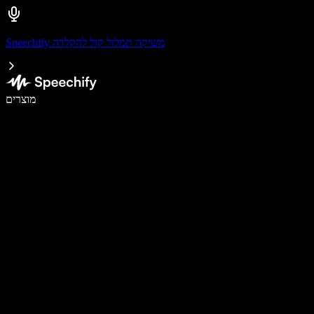
Speechify משיקה תמלול קול להקלדה
לכתוב פי 5 מהר יותר עם הכתבה קולית
מוצרים
למידע נוסף