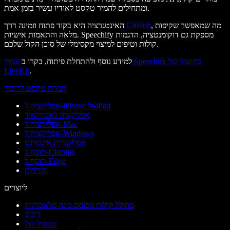
ומתחילים להמיר טקסט לאודיו עשיר בזמן אמת.
, מה שמאפשר שקיפות
GitHub
האינטגרציה היא בקוד פתוח וזמינה דרך
מלאה והתאמות אישיות. Speechify מספקת גם דוקומנטציה, הדגמות
קולות וטיפים למיצוי מקסימלי של סוכן הקול שלכם.
למידע נוסף ולהתחלת פיתוח, בקרו ב
עמוד Speechify בתיעוד של
LiveKit
.
המרת טקסט לדיבור
אפליקציה ל-iPhone ול-iPad
אפליקציה לאנדרואיד
אפליקציה ל-Mac
אפליקציה ל-Windows
אפליקציית אינטרנט
תוסף ל-Chrome
תוסף ל-Edge
הורדות
ליוצרים
מחולל קולות מבוסס בינה מלאכותית
דיבוב
שכפול קול