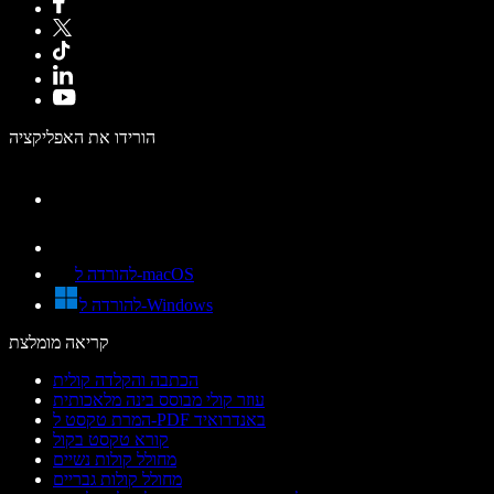
הורידו את האפליקציה
להורדה ל-macOS
להורדה ל-Windows
קריאה מומלצת
הכתבה והקלדה קולית
עוזר קולי מבוסס בינה מלאכותית
המרת טקסט ל-PDF באנדרואיד
קורא טקסט בקול
מחולל קולות נשיים
מחולל קולות גבריים