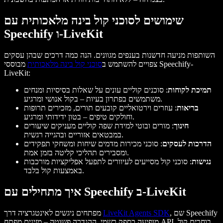
שימושים לסוכני קול בינה מלאכותית עם
Speechify ו-LiveKit
השותפות מניעה חדשנות בענפים מגוונים. הנה כמה דרכים שבהן עסקים
צפויים להשתמש ב
סוכני קול בינה מלאכותית
מבוססי Speechify-
LiveKit:
תמיכת לקוחות
: סוכנים קוליים עונים על שאלות בסיסיות ומנחים
משתמשים בפתרון בעיות – בקול אנושי ומרגיע.
בריאות
: עוזרים וירטואליים קובעים תורים, מזכירים תרופות
וחולקים טיפים – בטון ידידותי ומרגיע.
חינוך
: מורים ובוטי למידת שפה קוליים מעניקים שיעורים
במבטאים אזוריים ובהגייה רגשית.
הדרכות לעסקים
: סוכני מכירות מדמים שיחות ומשחקי תפקידים
ומסבירים תהליכי קליטה בזמן אמת.
נגישות
: סוכני קול מסייעים לעיוורים לתפעל אפליקציות מורכבות
באמצעות קול בלבד.
איך מתחילים עם Speechify ב-LiveKit
, שם Speechify
LiveKit Agents SDK
מפתחים ניגשים לאינטגרציה דרך
מופיעה כספק רשמי. ההגדרה פשוטה – מזינים מפתח API, בוחרים קול