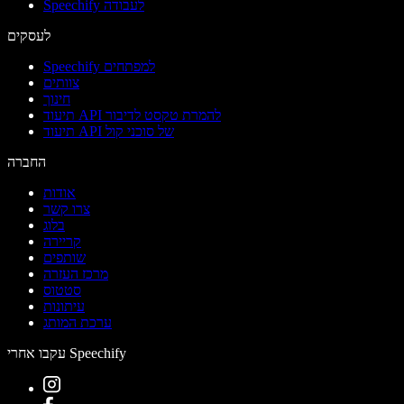
Speechify לעבודה
לעסקים
Speechify למפתחים
צוותים
חינוך
תיעוד API להמרת טקסט לדיבור
תיעוד API של סוכני קול
החברה
אודות
צרו קשר
בלוג
קריירה
שותפים
מרכז העזרה
סטטוס
עיתונות
ערכת המותג
עקבו אחרי Speechify