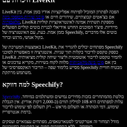
LiveKit הפכה לפתרון המוביל לפיתוח אפליקציות אודיו בזמן אמת. בין
אם בצ'אטים קבוצתיים, שידורים חיים או
סוכני שירות מבוססי בינה
, LiveKit מספקת תשתית אמינה לאינטראקציות קוליות
מלאכותית
מיידיות. פיצ'ר הסוכנים החדש אידיאלי לבניית בוטים קוליים הפועלים
בזמן אמת. כעת, עם האינטגרציה של Speechify, בוטים אלו מדברים
בקול אנושי, מרגש וברור.
באמצעות המערכת של LiveKit, מפתחים יכולים להגדיר את Speechify
כספק טקסט לדיבור בקלות תוך שניות. אינטגרציה זו מאפשרת לסוכני
LiveKit להמיר טקסט לדיבור אוטומטית וליצור שיחה קולית מציאותית.
בין אם
סוכן בינה מלאכותית
מלווה לקוח בשירות, מקריא עדכונים או
מסייע בלימוד שפה – הדיבור האקספרסיבי של Speechify מבטיח חוויית
משתמש מרתקת.
למה דווקא Speechify?
בולטת מהמתחרים בזכות מחירים גמישים ומשתלמים במיוחד.
Speechify
עלות למפתחים היא 10$ למיליון תווים (כ-2,000 דקות אודיו). אין הגבלת
שימוש, דמי הסתרה או תשלום מראש – רק תשלום לפי שימוש לדיבור
ברמת אנטרפרייז.
מודל תמחור זה אטרקטיבי לסטארטאפים, מפתחים עצמאיים ועסקים
בצמיחה – ללא התחייבות חוזית או הפתעות בחשבונית.