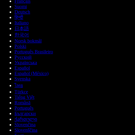
Français
Suomi
Deutsch
हिन्दी
Italiano
日本語
한국어
Norsk bokmål
Polski
Português Brasileiro
Русский
Українська
Español
Español (México)
Svenska
ไทย
Türkçe
Tiếng Việt
Română
Português
Български
ქართული
Slovenčina
Slovenščina