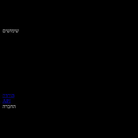
שימושים
הורדה
API
החברה