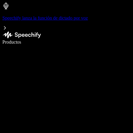
Speechify lanza la función de dictado por voz
Escribe 5× más rápido con dictado por voz
Productos
Más información