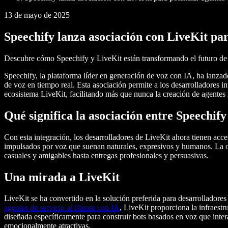
13 de mayo de 2025
Speechify lanza asociación con LiveKit par
Descubre cómo Speechify y LiveKit están transformando el futuro de 
Speechify, la plataforma líder en generación de voz con IA, ha lanza
de voz en tiempo real. Esta asociación permite a los desarrolladores i
ecosistema LiveKit, facilitando más que nunca la creación de agentes r
Qué significa la asociación entre Speechify
Con esta integración, los desarrolladores de LiveKit ahora tienen ac
impulsados por voz que suenan naturales, expresivos y humanos. La o
casuales y amigables hasta entregas profesionales y persuasivas.
Una mirada a LiveKit
LiveKit se ha convertido en la solución preferida para desarrolladores
agentes de servicio al cliente con IA
, LiveKit proporciona la infraestr
diseñada específicamente para construir bots basados en voz que inter
emocionalmente atractivas.