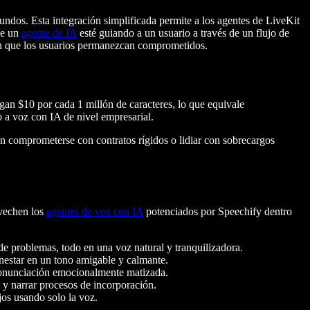
ndos. Esta integración simplificada permite a los agentes de LiveKit
ue un
agente de IA
esté guiando a un usuario a través de un flujo de
uran que los usuarios permanezcan comprometidos.
agan $10 por cada 1 millón de caracteres, lo que equivale
 a voz con IA de nivel empresarial.
in comprometerse con contratos rígidos o lidiar con sobrecargos
ovechen los
agentes de voz con IA
potenciados por Speechify dentro
de problemas, todo en una voz natural y tranquilizadora.
enestar en un tono amigable y calmante.
 pronunciación emocionalmente matizada.
 y narrar procesos de incorporación.
jos usando solo la voz.