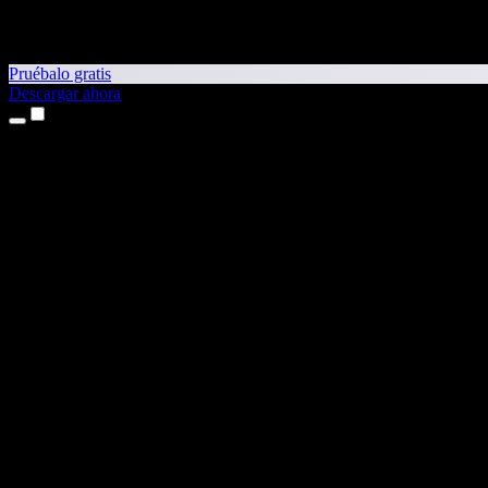
Pruébalo gratis
Descargar ahora
Productos
Texto a voz
App para iPhone y iPad
App para Android
Extensión para Chrome
Extensión para Edge
Aplicación web
App para Mac