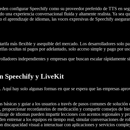
ueden configurar Speechify como su proveedor preferido de TTS en segu
ando una experiencia conversacional fluida y altamente realista. Ya sea q
tando el aprendizaje de idiomas, las voces expresivas de Speechify aseg
 tarifa más flexible y asequible del mercado. Los desarrolladores solo p
ifas ocultas ni pagos por adelantado, solo acceso simple y pago por uso
rrolladores independientes y empresas que buscan escalar rápidamente s
n Speechify y LiveKit
s. Aquí hay solo algunas formas en que se espera que las empresas apr
s básicas y guiar a los usuarios a través de pasos comunes de solución 
as, proporcionar recordatorios de medicación y compartir consejos de bi
endizaje de idiomas pueden impartir lecciones con acentos regionales y
en entrenar a los equipos en tiempo real, simular conversaciones de rol
n discapacidad visual a interactuar con aplicaciones y servicios comple