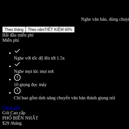
SIMBA Voice Agents
Speechify cho nhà phát triển
Nghe văn bản, dùng chuyển
Theo tháng
Theo năm
TIẾT KIỆM 60%
Bắt đầu miễn phí
Miễn phí
Nghe với tốc độ lên tới 1.5x
Nghe mọi lúc mọi nơi
10 giọng đọc máy
Chỉ bao gồm tính năng chuyển văn bản thành giọng nói
Chọn gói
Gói Cao cấp
PHỔ BIẾN NHẤT
$29
/tháng