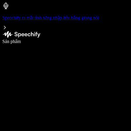
Speechify ra mắt tính năng nhập liệu bằng giọng nói
Viết nhanh gấp 5 lần với tính năng nhập bằng giọng nói
Sản phẩm
Tìm hiểu thêm