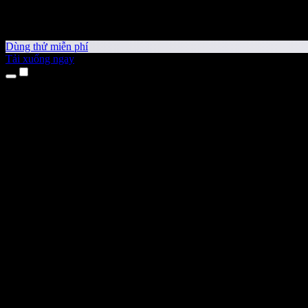
Dùng thử miễn phí
Tải xuống ngay
Sản phẩm
Chuyển văn bản thành giọng nói
Ứng dụng cho iPhone & iPad
Ứng dụng Android
Tiện ích cho Chrome
Tiện ích cho Edge
Ứng dụng web
Ứng dụng cho Mac