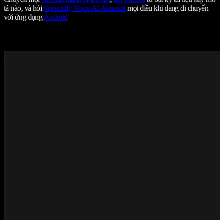
tả nào, và hỏi
Speechify Voice AI Assistant
mọi điều khi đang di chuyển
với ứng dụng
Android