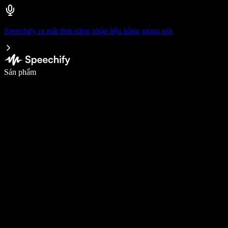
Speechify ra mắt tính năng nhập liệu bằng giọng nói
Viết nhanh gấp 5 lần với tính năng nhập bằng giọng nói
Sản phẩm
Tìm hiểu thêm