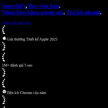
SIMBA Voice Agents
Speechify
,
Đọc văn bản
.
Speechify cho nhà phát triển
Nhập liệu bằng giọng nói
.
Trả lời nhanh
.
Dùng thử miễn phí
Giải thưởng Thiết kế Apple 2025
1M+ đánh giá 5 sao
Tiện ích Chrome của năm