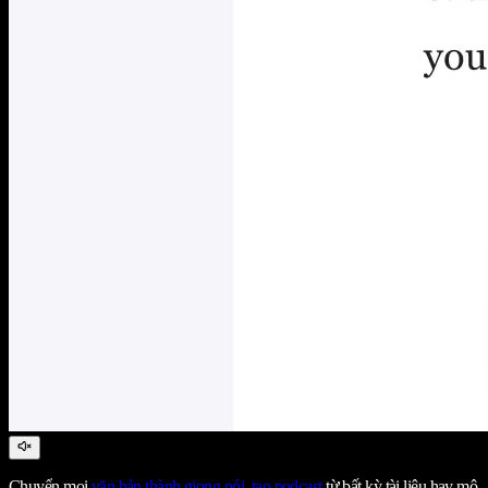
Chuyển mọi
văn bản thành giọng nói
,
tạo podcast
từ bất kỳ tài liệu hay mô