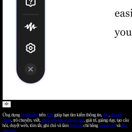
Ứng dụng
Speechify
trên
iOS
giúp bạn tìm kiếm thông tin,
đọc
,
thuyết
minh
, trò chuyện, viết,
nhập liệu bằng giọng nói
, giải trí, giảng dạy, tạo câu
hỏi, duyệt web, tóm tắt, ghi chú và làm
podcast
chỉ bằng
giọng nói
và
đọc
văn bản