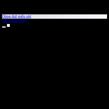
Dùng thử miễn phí
Tải xuống ngay
Sản phẩm
Chuyển văn bản thành giọng nói
Ứng dụng cho iPhone & iPad
Ứng dụng Android
Tiện ích cho Chrome
Tiện ích cho Edge
Ứng dụng web
Ứng dụng cho Mac