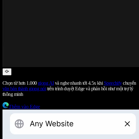
Chọn từ hơn 1.000
giọng AI
và nghe nhanh tới 4.5x khi
Speechify
chuyển
văn bản thành giọng nói
trên trình duyệt Edge và phản hồi như một trợ lý
thông minh
Thêm vào Edge