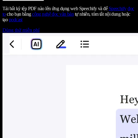
Tải bất kỳ tệp PDF nào lên ứng dụng web Speechify và để
Speechify
đọc
to
cho bạn bằng
công nghệ đọc văn bản
tự nhiên, tóm tắt nội dung hoặc
tạo
podcast
Dùng thử miễn phí