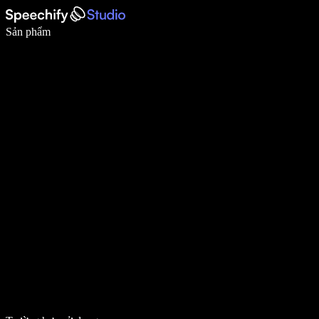
Viết nhanh gấp 5 lần với tính năng nhập bằng giọng nói
Sản phẩm
Tìm hiểu thêm