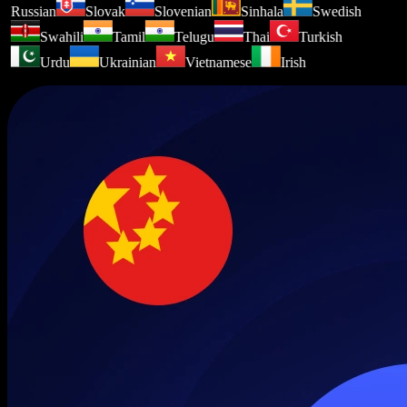
Russian
Slovak
Slovenian
Sinhala
Swedish
Swahili
Tamil
Telugu
Thai
Turkish
Urdu
Ukrainian
Vietnamese
Irish