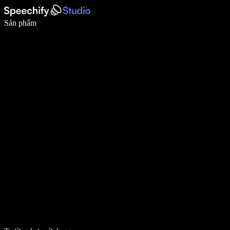
Viết nhanh gấp 5 lần với tính năng nhập bằng giọng nói
Sản phẩm
Tìm hiểu thêm