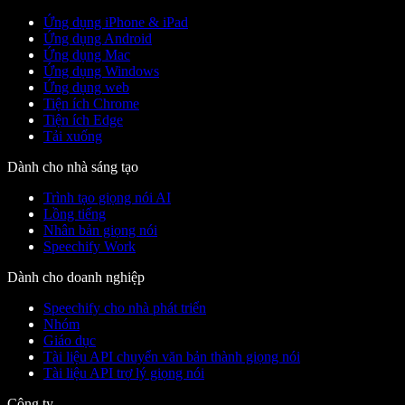
Ứng dụng iPhone & iPad
Ứng dụng Android
Ứng dụng Mac
Ứng dụng Windows
Ứng dụng web
Tiện ích Chrome
Tiện ích Edge
Tải xuống
Dành cho nhà sáng tạo
Trình tạo giọng nói AI
Lồng tiếng
Nhân bản giọng nói
Speechify Work
Dành cho doanh nghiệp
Speechify cho nhà phát triển
Nhóm
Giáo dục
Tài liệu API chuyển văn bản thành giọng nói
Tài liệu API trợ lý giọng nói
Công ty