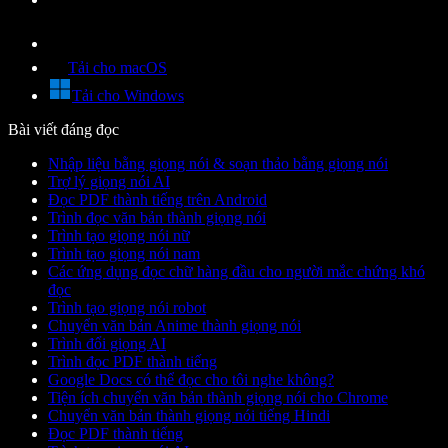
Tải cho macOS
Tải cho Windows
Bài viết đáng đọc
Nhập liệu bằng giọng nói & soạn thảo bằng giọng nói
Trợ lý giọng nói AI
Đọc PDF thành tiếng trên Android
Trình đọc văn bản thành giọng nói
Trình tạo giọng nói nữ
Trình tạo giọng nói nam
Các ứng dụng đọc chữ hàng đầu cho người mắc chứng khó
đọc
Trình tạo giọng nói robot
Chuyển văn bản Anime thành giọng nói
Trình đổi giọng AI
Trình đọc PDF thành tiếng
Google Docs có thể đọc cho tôi nghe không?
Tiện ích chuyển văn bản thành giọng nói cho Chrome
Chuyển văn bản thành giọng nói tiếng Hindi
Đọc PDF thành tiếng