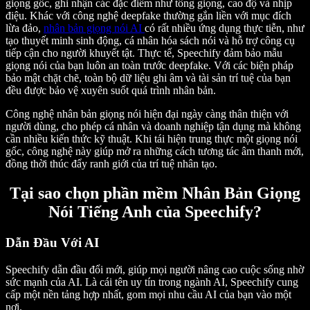
giọng gốc, ghi nhận các đặc điểm như tông giọng, cao độ và nhịp
điệu. Khác với công nghệ deepfake thường gắn liền với mục đích
lừa đảo,
nhân bản giọng nói AI
có rất nhiều ứng dụng thực tiễn, như
tạo thuyết minh sinh động, cá nhân hóa sách nói và hỗ trợ công cụ
tiếp cận cho người khuyết tật. Thực tế, Speechify đảm bảo mẫu
giọng nói của bạn luôn an toàn trước deepfake. Với các biện pháp
bảo mật chặt chẽ, toàn bộ dữ liệu ghi âm và tài sản trí tuệ của bạn
đều được bảo vệ xuyên suốt quá trình nhân bản.
Công nghệ nhân bản giọng nói hiện đại ngày càng thân thiện với
người dùng, cho phép cá nhân và doanh nghiệp tận dụng mà không
cần nhiều kiến thức kỹ thuật. Khi tái hiện trung thực một giọng nói
gốc, công nghệ này giúp mở ra những cách tương tác âm thanh mới,
đồng thời thúc đẩy ranh giới của trí tuệ nhân tạo.
Tại sao chọn phần mềm Nhân Bản Giọng
Nói Tiếng Anh của Speechify?
Dẫn Đầu Với AI
Speechify dẫn đầu đổi mới, giúp mọi người nâng cao cuộc sống nhờ
sức mạnh của AI. Là cái tên uy tín trong ngành AI, Speechify cung
cấp một nền tảng hợp nhất, gom mọi nhu cầu AI của bạn vào một
nơi.